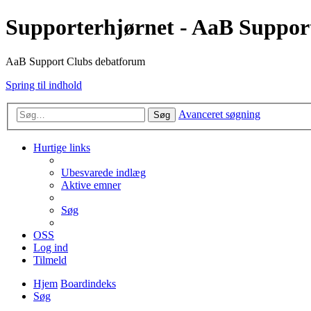
Supporterhjørnet - AaB Suppor
AaB Support Clubs debatforum
Spring til indhold
Avanceret søgning
Søg
Hurtige links
Ubesvarede indlæg
Aktive emner
Søg
OSS
Log ind
Tilmeld
Hjem
Boardindeks
Søg