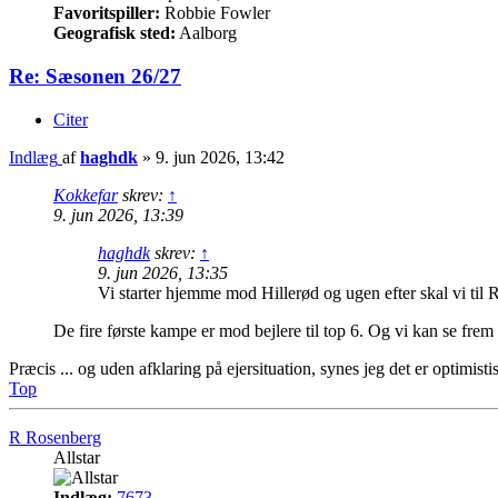
Favoritspiller:
Robbie Fowler
Geografisk sted:
Aalborg
Re: Sæsonen 26/27
Citer
Indlæg
af
haghdk
»
9. jun 2026, 13:42
Kokkefar
skrev:
↑
9. jun 2026, 13:39
haghdk
skrev:
↑
9. jun 2026, 13:35
Vi starter hjemme mod Hillerød og ugen efter skal vi til 
De fire første kampe er mod bejlere til top 6. Og vi kan se frem 
Præcis ... og uden afklaring på ejersituation, synes jeg det er optimist
Top
R Rosenberg
Allstar
Indlæg:
7673