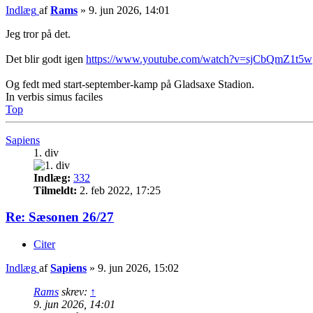
Indlæg
af
Rams
»
9. jun 2026, 14:01
Jeg tror på det.
Det blir godt igen
https://www.youtube.com/watch?v=sjCbQmZ1t5w
Og fedt med start-september-kamp på Gladsaxe Stadion.
In verbis simus faciles
Top
Sapiens
1. div
Indlæg:
332
Tilmeldt:
2. feb 2022, 17:25
Re: Sæsonen 26/27
Citer
Indlæg
af
Sapiens
»
9. jun 2026, 15:02
Rams
skrev:
↑
9. jun 2026, 14:01