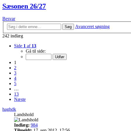
Sæsonen 26/27
Besvar
Avanceret søgning
Søg
242 indlæg
Side
1
af
13
Gå til side:
1
2
3
4
5
…
13
Næste
haghdk
Landshold
Indlæg:
984
Tilmeldt:
17. sep 2012, 17:56