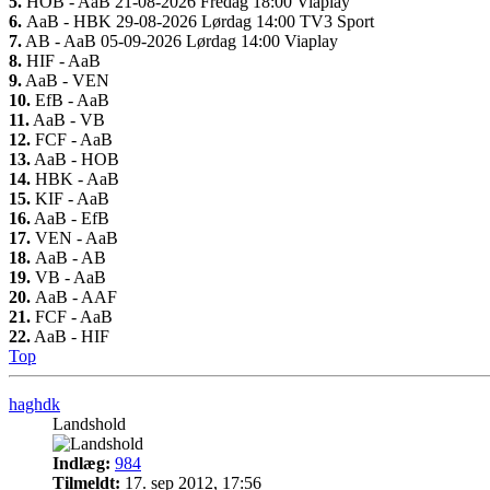
5.
HOB - AaB 21-08-2026 Fredag 18:00 Viaplay
6.
AaB - HBK 29-08-2026 Lørdag 14:00 TV3 Sport
7.
AB - AaB 05-09-2026 Lørdag 14:00 Viaplay
8.
HIF - AaB
9.
AaB - VEN
10.
EfB - AaB
11.
AaB - VB
12.
FCF - AaB
13.
AaB - HOB
14.
HBK - AaB
15.
KIF - AaB
16.
AaB - EfB
17.
VEN - AaB
18.
AaB - AB
19.
VB - AaB
20.
AaB - AAF
21.
FCF - AaB
22.
AaB - HIF
Top
haghdk
Landshold
Indlæg:
984
Tilmeldt:
17. sep 2012, 17:56