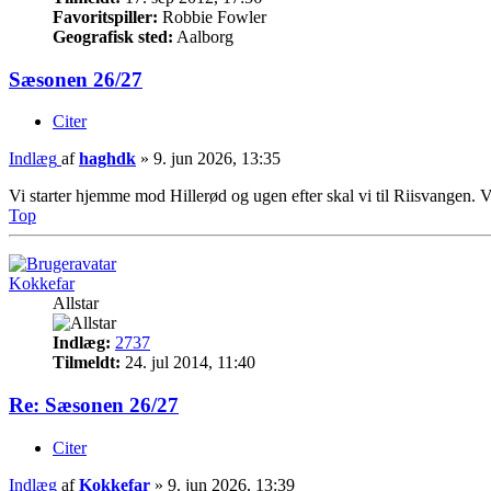
Favoritspiller:
Robbie Fowler
Geografisk sted:
Aalborg
Sæsonen 26/27
Citer
Indlæg
af
haghdk
»
9. jun 2026, 13:35
Vi starter hjemme mod Hillerød og ugen efter skal vi til Riisvangen. V
Top
Kokkefar
Allstar
Indlæg:
2737
Tilmeldt:
24. jul 2014, 11:40
Re: Sæsonen 26/27
Citer
Indlæg
af
Kokkefar
»
9. jun 2026, 13:39