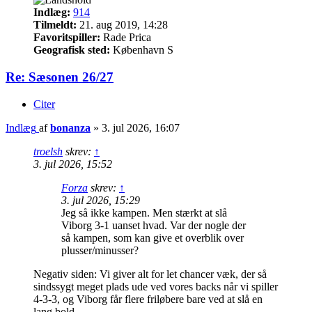
Indlæg:
914
Tilmeldt:
21. aug 2019, 14:28
Favoritspiller:
Rade Prica
Geografisk sted:
København S
Re: Sæsonen 26/27
Citer
Indlæg
af
bonanza
»
3. jul 2026, 16:07
troelsh
skrev:
↑
3. jul 2026, 15:52
Forza
skrev:
↑
3. jul 2026, 15:29
Jeg så ikke kampen. Men stærkt at slå
Viborg 3-1 uanset hvad. Var der nogle der
så kampen, som kan give et overblik over
plusser/minusser?
Negativ siden: Vi giver alt for let chancer væk, der så
sindssygt meget plads ude ved vores backs når vi spiller
4-3-3, og Viborg får flere friløbere bare ved at slå en
lang bold.