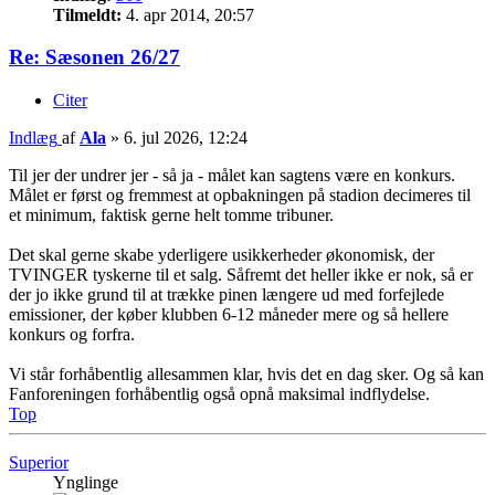
Tilmeldt:
4. apr 2014, 20:57
Re: Sæsonen 26/27
Citer
Indlæg
af
Ala
»
6. jul 2026, 12:24
Til jer der undrer jer - så ja - målet kan sagtens være en konkurs.
Målet er først og fremmest at opbakningen på stadion decimeres til
et minimum, faktisk gerne helt tomme tribuner.
Det skal gerne skabe yderligere usikkerheder økonomisk, der
TVINGER tyskerne til et salg. Såfremt det heller ikke er nok, så er
der jo ikke grund til at trække pinen længere ud med forfejlede
emissioner, der køber klubben 6-12 måneder mere og så hellere
konkurs og forfra.
Vi står forhåbentlig allesammen klar, hvis det en dag sker. Og så kan
Fanforeningen forhåbentlig også opnå maksimal indflydelse.
Top
Superior
Ynglinge