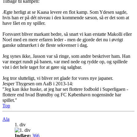
Tilbage til kampen:
Ægte herligt at se Kaasa levere en flot kamp. Som Ydesen sagde,
hvis han er på dét niveau i den kommende sæson, så er det som at
have fået en ny spiller.
Forsvaret bliver markant bedre, så snart vi kan erstatte Makolli eller
Noel med en mere erfaren leder - men de gjorde det nu i øvrigt
ganske udmærket i de fleste sekvenser i dag.
Jeg synes ikke, Jasson var så ringe, som andre beskriver ham. Han
var meget rundt på banen, var med nede og rydde op, og spillede
vist i det hele taget for at gøre sig salgbar.
Jeg tror slutteligt, vi bliver ret glade for vores nye japaner.
Jesper Thygesen om AaB i 2013-14:
"Jeg kan ikke huske, at jeg har set flottere fodbold i Superligaen -
flottere end hvad Brøndby og FC København nogensinde har
spillet."
Top
Ala
1. div
Indlæg:
366