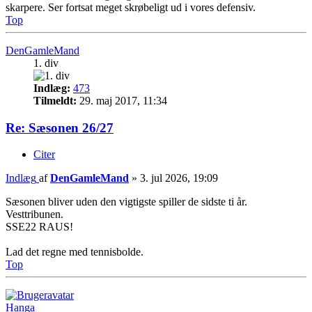
skarpere. Ser fortsat meget skrøbeligt ud i vores defensiv.
Top
DenGamleMand
1. div
Indlæg:
473
Tilmeldt:
29. maj 2017, 11:34
Re: Sæsonen 26/27
Citer
Indlæg
af
DenGamleMand
»
3. jul 2026, 19:09
Sæsonen bliver uden den vigtigste spiller de sidste ti år.
Vesttribunen.
SSE22 RAUS!
Lad det regne med tennisbolde.
Top
Hanga