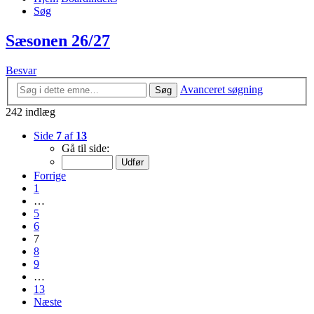
Søg
Sæsonen 26/27
Besvar
Avanceret søgning
Søg
242 indlæg
Side
7
af
13
Gå til side:
Forrige
1
…
5
6
7
8
9
…
13
Næste