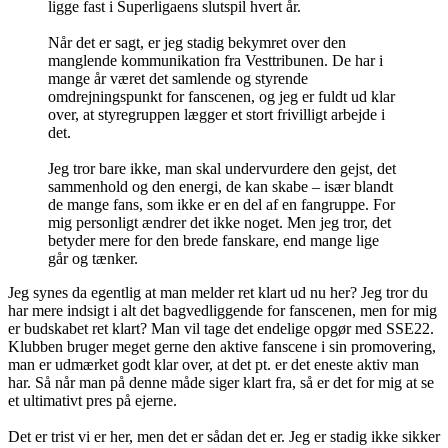
ligge fast i Superligaens slutspil hvert år.
Når det er sagt, er jeg stadig bekymret over den
manglende kommunikation fra Vesttribunen. De har i
mange år været det samlende og styrende
omdrejningspunkt for fanscenen, og jeg er fuldt ud klar
over, at styregruppen lægger et stort frivilligt arbejde i
det.
Jeg tror bare ikke, man skal undervurdere den gejst, det
sammenhold og den energi, de kan skabe – især blandt
de mange fans, som ikke er en del af en fangruppe. For
mig personligt ændrer det ikke noget. Men jeg tror, det
betyder mere for den brede fanskare, end mange lige
går og tænker.
Jeg synes da egentlig at man melder ret klart ud nu her? Jeg tror du
har mere indsigt i alt det bagvedliggende for fanscenen, men for mig
er budskabet ret klart? Man vil tage det endelige opgør med SSE22.
Klubben bruger meget gerne den aktive fanscene i sin promovering,
man er udmærket godt klar over, at det pt. er det eneste aktiv man
har. Så når man på denne måde siger klart fra, så er det for mig at se
et ultimativt pres på ejerne.
Det er trist vi er her, men det er sådan det er. Jeg er stadig ikke sikker