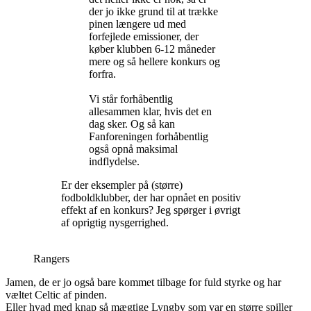
der jo ikke grund til at trække
pinen længere ud med
forfejlede emissioner, der
køber klubben 6-12 måneder
mere og så hellere konkurs og
forfra.
Vi står forhåbentlig
allesammen klar, hvis det en
dag sker. Og så kan
Fanforeningen forhåbentlig
også opnå maksimal
indflydelse.
Er der eksempler på (større)
fodboldklubber, der har opnået en positiv
effekt af en konkurs? Jeg spørger i øvrigt
af oprigtig nysgerrighed.
Rangers
Jamen, de er jo også bare kommet tilbage for fuld styrke og har
væltet Celtic af pinden.
Eller hvad med knap så mægtige Lyngby som var en større spiller