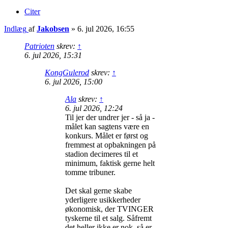
Citer
Indlæg
af
Jakobsen
»
6. jul 2026, 16:55
Patrioten
skrev:
↑
6. jul 2026, 15:31
KongGulerod
skrev:
↑
6. jul 2026, 15:00
Ala
skrev:
↑
6. jul 2026, 12:24
Til jer der undrer jer - så ja -
målet kan sagtens være en
konkurs. Målet er først og
fremmest at opbakningen på
stadion decimeres til et
minimum, faktisk gerne helt
tomme tribuner.
Det skal gerne skabe
yderligere usikkerheder
økonomisk, der TVINGER
tyskerne til et salg. Såfremt
det heller ikke er nok, så er