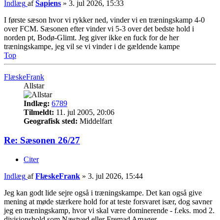
Indlæg
af
Sapiens
»
3. jul 2026, 15:33
I første sæson hvor vi rykker ned, vinder vi en træningskamp 4-0
over FCM. Sæsonen efter vinder vi 5-3 over det bedste hold i
norden pt, Bodø-Glimt. Jeg giver ikke en fuck for de her
træningskampe, jeg vil se vi vinder i de gældende kampe
Top
FlæskeFrank
Allstar
Indlæg:
6789
Tilmeldt:
11. jul 2005, 20:06
Geografisk sted:
Middelfart
Re: Sæsonen 26/27
Citer
Indlæg
af
FlæskeFrank
»
3. jul 2026, 15:44
Jeg kan godt lide sejre også i træningskampe. Det kan også give
mening at møde stærkere hold for at teste forsvaret især, dog savner
jeg en træningskamp, hvor vi skal være dominerende - f.eks. mod 2.
divisionshold som Næstved eller Fremad Amager.