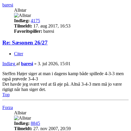
baresi
Allstar
Indlæg:
4175
Tilmeldt:
17. aug 2017, 16:53
Favoritspiller:
baresi
Re: Sæsonen 26/27
Citer
Indlæg
af
baresi
»
3. jul 2026, 15:01
Steffen Højer siger at man i dagens kamp både spillede 4-3-3 men
også prøvede 3-4-3
Det havde jeg svært ved at få øje på. Altså 3-4-3 men må jo være
rigtigt når han siger det.
Top
Forza
Allstar
Indlæg:
8845
Tilmeldt:
27. nov 2007, 20:59