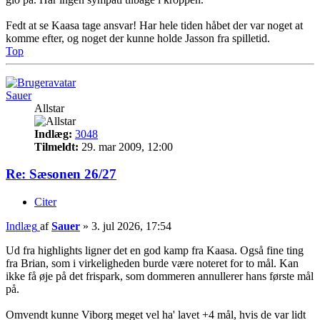
Fedt at se Kaasa tage ansvar! Har hele tiden håbet der var noget at
komme efter, og noget der kunne holde Jasson fra spilletid.
Top
Sauer
Allstar
Indlæg:
3048
Tilmeldt:
29. mar 2009, 12:00
Re: Sæsonen 26/27
Citer
Indlæg
af
Sauer
»
3. jul 2026, 17:54
Ud fra highlights ligner det en god kamp fra Kaasa. Også fine ting
fra Brian, som i virkeligheden burde være noteret for to mål. Kan
ikke få øje på det frispark, som dommeren annullerer hans første mål
på.
Omvendt kunne Viborg meget vel ha' lavet +4 mål, hvis de var lidt