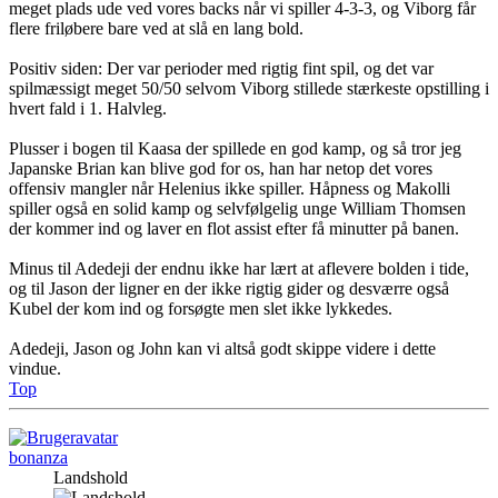
meget plads ude ved vores backs når vi spiller 4-3-3, og Viborg får
flere friløbere bare ved at slå en lang bold.
Positiv siden: Der var perioder med rigtig fint spil, og det var
spilmæssigt meget 50/50 selvom Viborg stillede stærkeste opstilling i
hvert fald i 1. Halvleg.
Plusser i bogen til Kaasa der spillede en god kamp, og så tror jeg
Japanske Brian kan blive god for os, han har netop det vores
offensiv mangler når Helenius ikke spiller. Håpness og Makolli
spiller også en solid kamp og selvfølgelig unge William Thomsen
der kommer ind og laver en flot assist efter få minutter på banen.
Minus til Adedeji der endnu ikke har lært at aflevere bolden i tide,
og til Jason der ligner en der ikke rigtig gider og desværre også
Kubel der kom ind og forsøgte men slet ikke lykkedes.
Adedeji, Jason og John kan vi altså godt skippe videre i dette
vindue.
Top
bonanza
Landshold