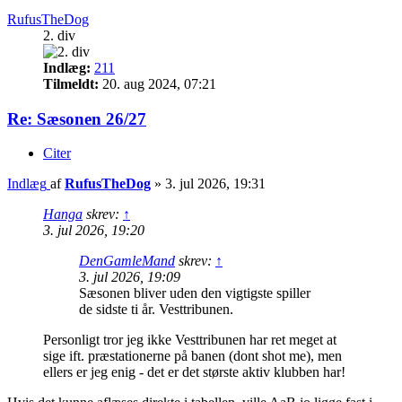
RufusTheDog
2. div
Indlæg:
211
Tilmeldt:
20. aug 2024, 07:21
Re: Sæsonen 26/27
Citer
Indlæg
af
RufusTheDog
»
3. jul 2026, 19:31
Hanga
skrev:
↑
3. jul 2026, 19:20
DenGamleMand
skrev:
↑
3. jul 2026, 19:09
Sæsonen bliver uden den vigtigste spiller
de sidste ti år. Vesttribunen.
Personligt tror jeg ikke Vesttribunen har ret meget at
sige ift. præstationerne på banen (dont shot me), men
ellers er jeg enig - det er det største aktiv klubben har!