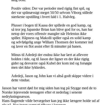
Positiv siden: Der var perioder med rigtig fint spil, og
det var spilmæssigt meget 50/50 selvom Viborg stillede
stærkeste opstilling i hvert fald i 1. Halvleg.
Plusser i bogen til Kaasa der spillede en god kamp, og
så tror jeg Japanske Brian kan blive god for os, han har
netop det vores offensiv mangler når Helenius ikke
spiller. Håpness og Makolli spiller også en solid kamp
og selvfølgelig unge William Thomsen der kommer ind
og laver en flot assist efter få minutter på banen.
Minus til Adedeji der endnu ikke har lært at aflevere
bolden i tide, og til Jason der ligner en der ikke rigtig
gider og desværre også Kubel der kom ind og forsøgte
men slet ikke lykkedes.
Adedeji, Jason og John kan vi altså godt skippe videre i
dette vindue.
Jasson har været død for mig siden han tog på Stygge med de to
Norske lejesvende teenagere efter et nederlag i seneste
nedrykningssæson.
Hans flagrende vilde bevægelser kan jeg ikke længere holde ud af
glo på. Har ingen sympati tilbage i kroppen.