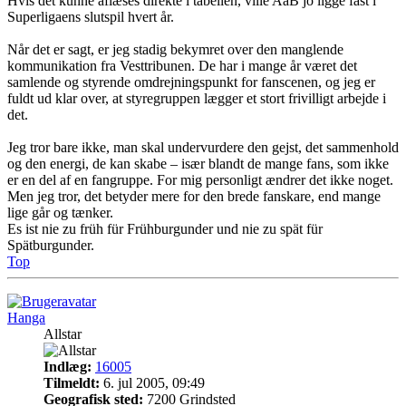
Hvis det kunne aflæses direkte i tabellen, ville AaB jo ligge fast i
Superligaens slutspil hvert år.
Når det er sagt, er jeg stadig bekymret over den manglende
kommunikation fra Vesttribunen. De har i mange år været det
samlende og styrende omdrejningspunkt for fanscenen, og jeg er
fuldt ud klar over, at styregruppen lægger et stort frivilligt arbejde i
det.
Jeg tror bare ikke, man skal undervurdere den gejst, det sammenhold
og den energi, de kan skabe – især blandt de mange fans, som ikke
er en del af en fangruppe. For mig personligt ændrer det ikke noget.
Men jeg tror, det betyder mere for den brede fanskare, end mange
lige går og tænker.
Es ist nie zu früh für Frühburgunder und nie zu spät für
Spätburgunder.
Top
Hanga
Allstar
Indlæg:
16005
Tilmeldt:
6. jul 2005, 09:49
Geografisk sted:
7200 Grindsted