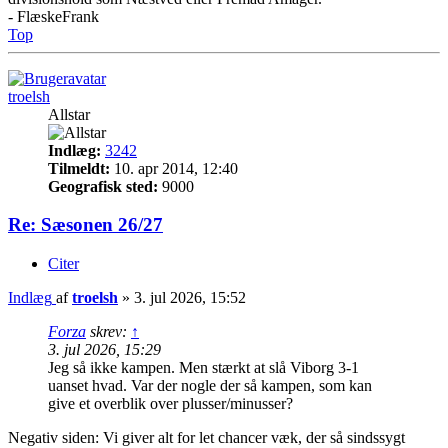
- FlæskeFrank
Top
troelsh
Allstar
Indlæg:
3242
Tilmeldt:
10. apr 2014, 12:40
Geografisk sted:
9000
Re: Sæsonen 26/27
Citer
Indlæg
af
troelsh
»
3. jul 2026, 15:52
Forza
skrev:
↑
3. jul 2026, 15:29
Jeg så ikke kampen. Men stærkt at slå Viborg 3-1
uanset hvad. Var der nogle der så kampen, som kan
give et overblik over plusser/minusser?
Negativ siden: Vi giver alt for let chancer væk, der så sindssygt