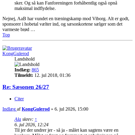
sker. Og så kan Fanforeningen forhåbentlig også opnå
maksimal indflydelse.
Nejnej, AaB har vundet en træningskamp mod Viborg. Alt er godt,
sponsorer i hobetal vælter ind, og sæsonkortene sælger som det
varmeste brød …
Top
KongGulerod
Landshold
Indlæg:
865
Tilmeldt:
12. jul 2018, 01:36
Re: Sæsonen 26/27
Citer
Indlæg
af
KongGulerod
»
6. jul 2026, 15:00
Ala
skrev:
↑
6. jul 2026, 12:24
Til jer der undrer jer - så ja - målet kan sagtens være en