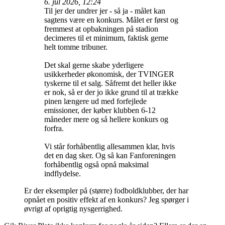
6. jul 2026, 12:24
Til jer der undrer jer - så ja - målet kan
sagtens være en konkurs. Målet er først og
fremmest at opbakningen på stadion
decimeres til et minimum, faktisk gerne
helt tomme tribuner.
Det skal gerne skabe yderligere
usikkerheder økonomisk, der TVINGER
tyskerne til et salg. Såfremt det heller ikke
er nok, så er der jo ikke grund til at trække
pinen længere ud med forfejlede
emissioner, der køber klubben 6-12
måneder mere og så hellere konkurs og
forfra.
Vi står forhåbentlig allesammen klar, hvis
det en dag sker. Og så kan Fanforeningen
forhåbentlig også opnå maksimal
indflydelse.
Er der eksempler på (større) fodboldklubber, der har
opnået en positiv effekt af en konkurs? Jeg spørger i
øvrigt af oprigtig nysgerrighed.