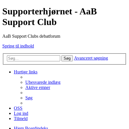
Supporterhjørnet - AaB
Support Club
AaB Support Clubs debatforum
Spring til indhold
Avanceret søgning
Søg
Hurtige links
Ubesvarede indlæg
Aktive emner
Søg
OSS
Log ind
Tilmeld
Hjem
Boardindeks