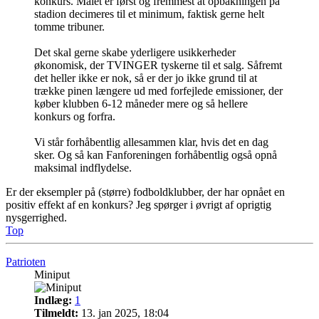
konkurs. Målet er først og fremmest at opbakningen på
stadion decimeres til et minimum, faktisk gerne helt
tomme tribuner.
Det skal gerne skabe yderligere usikkerheder
økonomisk, der TVINGER tyskerne til et salg. Såfremt
det heller ikke er nok, så er der jo ikke grund til at
trække pinen længere ud med forfejlede emissioner, der
køber klubben 6-12 måneder mere og så hellere
konkurs og forfra.
Vi står forhåbentlig allesammen klar, hvis det en dag
sker. Og så kan Fanforeningen forhåbentlig også opnå
maksimal indflydelse.
Er der eksempler på (større) fodboldklubber, der har opnået en
positiv effekt af en konkurs? Jeg spørger i øvrigt af oprigtig
nysgerrighed.
Top
Patrioten
Miniput
Indlæg:
1
Tilmeldt:
13. jan 2025, 18:04