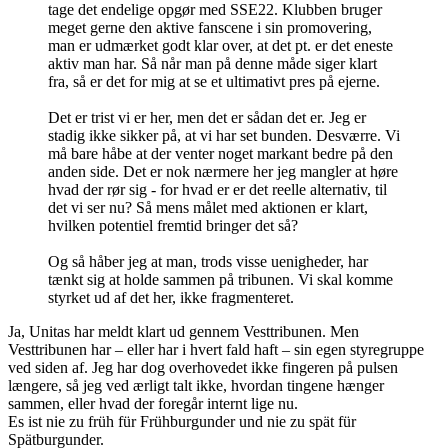
tage det endelige opgør med SSE22. Klubben bruger
meget gerne den aktive fanscene i sin promovering,
man er udmærket godt klar over, at det pt. er det eneste
aktiv man har. Så når man på denne måde siger klart
fra, så er det for mig at se et ultimativt pres på ejerne.
Det er trist vi er her, men det er sådan det er. Jeg er
stadig ikke sikker på, at vi har set bunden. Desværre. Vi
må bare håbe at der venter noget markant bedre på den
anden side. Det er nok nærmere her jeg mangler at høre
hvad der rør sig - for hvad er er det reelle alternativ, til
det vi ser nu? Så mens målet med aktionen er klart,
hvilken potentiel fremtid bringer det så?
Og så håber jeg at man, trods visse uenigheder, har
tænkt sig at holde sammen på tribunen. Vi skal komme
styrket ud af det her, ikke fragmenteret.
Ja, Unitas har meldt klart ud gennem Vesttribunen. Men
Vesttribunen har – eller har i hvert fald haft – sin egen styregruppe
ved siden af. Jeg har dog overhovedet ikke fingeren på pulsen
længere, så jeg ved ærligt talt ikke, hvordan tingene hænger
sammen, eller hvad der foregår internt lige nu.
Es ist nie zu früh für Frühburgunder und nie zu spät für
Spätburgunder.