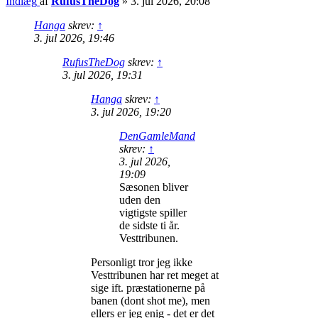
Indlæg
af
RufusTheDog
»
3. jul 2026, 20:08
Hanga
skrev:
↑
3. jul 2026, 19:46
RufusTheDog
skrev:
↑
3. jul 2026, 19:31
Hanga
skrev:
↑
3. jul 2026, 19:20
DenGamleMand
skrev:
↑
3. jul 2026,
19:09
Sæsonen bliver
uden den
vigtigste spiller
de sidste ti år.
Vesttribunen.
Personligt tror jeg ikke
Vesttribunen har ret meget at
sige ift. præstationerne på
banen (dont shot me), men
ellers er jeg enig - det er det