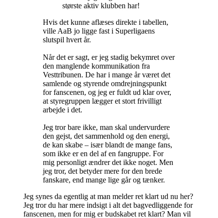
største aktiv klubben har!
Hvis det kunne aflæses direkte i tabellen,
ville AaB jo ligge fast i Superligaens
slutspil hvert år.
Når det er sagt, er jeg stadig bekymret over
den manglende kommunikation fra
Vesttribunen. De har i mange år været det
samlende og styrende omdrejningspunkt
for fanscenen, og jeg er fuldt ud klar over,
at styregruppen lægger et stort frivilligt
arbejde i det.
Jeg tror bare ikke, man skal undervurdere
den gejst, det sammenhold og den energi,
de kan skabe – især blandt de mange fans,
som ikke er en del af en fangruppe. For
mig personligt ændrer det ikke noget. Men
jeg tror, det betyder mere for den brede
fanskare, end mange lige går og tænker.
Jeg synes da egentlig at man melder ret klart ud nu her?
Jeg tror du har mere indsigt i alt det bagvedliggende for
fanscenen, men for mig er budskabet ret klart? Man vil