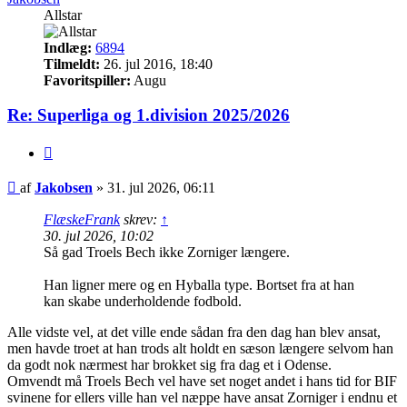
Allstar
Indlæg:
6894
Tilmeldt:
26. jul 2016, 18:40
Favoritspiller:
Augu
Re: Superliga og 1.division 2025/2026
Citer
Indlæg
af
Jakobsen
»
31. jul 2026, 06:11
FlæskeFrank
skrev:
↑
30. jul 2026, 10:02
Så gad Troels Bech ikke Zorniger længere.
Han ligner mere og en Hyballa type. Bortset fra at han
kan skabe underholdende fodbold.
Alle vidste vel, at det ville ende sådan fra den dag han blev ansat,
men havde troet at han trods alt holdt en sæson længere selvom han
da godt nok nærmest har brokket sig fra dag et i Odense.
Omvendt må Troels Bech vel have set noget andet i hans tid for BIF
svinene for ellers ville han vel næppe have ansat Zorniger i endnu et