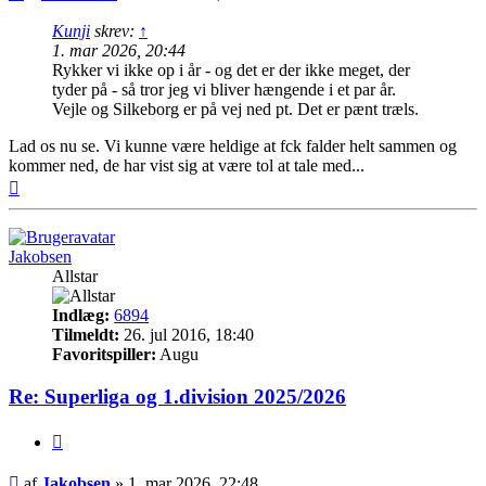
Kunji
skrev:
↑
1. mar 2026, 20:44
Rykker vi ikke op i år - og det er der ikke meget, der
tyder på - så tror jeg vi bliver hængende i et par år.
Vejle og Silkeborg er på vej ned pt. Det er pænt træls.
Lad os nu se. Vi kunne være heldige at fck falder helt sammen og
kommer ned, de har vist sig at være tol at tale med...
Top
Jakobsen
Allstar
Indlæg:
6894
Tilmeldt:
26. jul 2016, 18:40
Favoritspiller:
Augu
Re: Superliga og 1.division 2025/2026
Citer
Indlæg
af
Jakobsen
»
1. mar 2026, 22:48