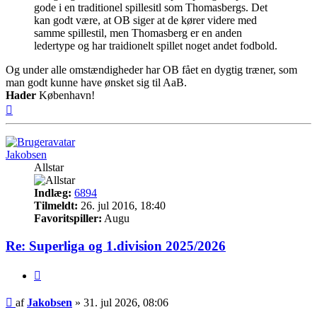
gode i en traditionel spillesitl som Thomasbergs. Det
kan godt være, at OB siger at de kører videre med
samme spillestil, men Thomasberg er en anden
ledertype og har traidionelt spillet noget andet fodbold.
Og under alle omstændigheder har OB fået en dygtig træner, som
man godt kunne have ønsket sig til AaB.
Hader
København!
Top
Jakobsen
Allstar
Indlæg:
6894
Tilmeldt:
26. jul 2016, 18:40
Favoritspiller:
Augu
Re: Superliga og 1.division 2025/2026
Citer
Indlæg
af
Jakobsen
»
31. jul 2026, 08:06