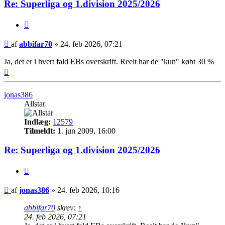
Re: Superliga og 1.division 2025/2026
Citer
Indlæg
af
abbifar70
»
24. feb 2026, 07:21
Ja, det er i hvert fald EBs overskrift. Reelt har de "kun" købt 30 %
Top
jonas386
Allstar
Indlæg:
12579
Tilmeldt:
1. jun 2009, 16:00
Re: Superliga og 1.division 2025/2026
Citer
Indlæg
af
jonas386
»
24. feb 2026, 10:16
abbifar70
skrev:
↑
24. feb 2026, 07:21