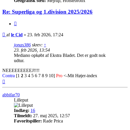
Geografisk sted:
Mejrup, Holstebronx
Re: Superliga og 1.division 2025/2026
Citer
Indlæg
af
le Cid
»
23. feb 2026, 17:24
jonas386
skrev:
↑
23. feb 2026, 13:54
Mediano opkøbt af Ekstra Bladet. Det er godt nok
udtur.
NEEEEEEEEEJ!!!!
Contra
[1
2
3 4 5 6 7 8 9 10]
Pro
<-Mit Højer-index
Top
abbifar70
Lilleput
Indlæg:
16
Tilmeldt:
27. maj 2025, 12:57
Favoritspiller:
Rade Prica