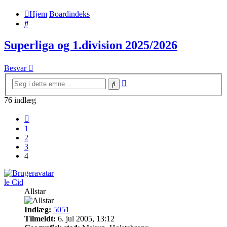
Hjem
Boardindeks
Søg
Superliga og 1.division 2025/2026
Besvar
Avanceret
Søg
søgning
76 indlæg
Forrige
1
2
3
4
le Cid
Allstar
Indlæg:
5051
Tilmeldt:
6. jul 2005, 13:12