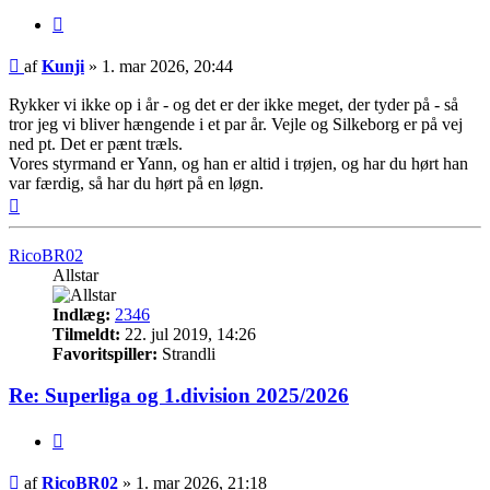
Citer
Indlæg
af
Kunji
»
1. mar 2026, 20:44
Rykker vi ikke op i år - og det er der ikke meget, der tyder på - så
tror jeg vi bliver hængende i et par år. Vejle og Silkeborg er på vej
ned pt. Det er pænt træls.
Vores styrmand er Yann, og han er altid i trøjen, og har du hørt han
var færdig, så har du hørt på en løgn.
Top
RicoBR02
Allstar
Indlæg:
2346
Tilmeldt:
22. jul 2019, 14:26
Favoritspiller:
Strandli
Re: Superliga og 1.division 2025/2026
Citer
Indlæg
af
RicoBR02
»
1. mar 2026, 21:18