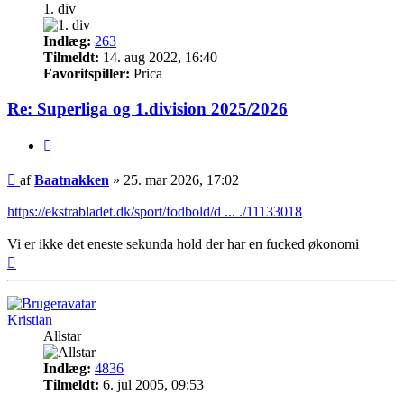
1. div
Indlæg:
263
Tilmeldt:
14. aug 2022, 16:40
Favoritspiller:
Prica
Re: Superliga og 1.division 2025/2026
Citer
Indlæg
af
Baatnakken
»
25. mar 2026, 17:02
https://ekstrabladet.dk/sport/fodbold/d ... ./11133018
Vi er ikke det eneste sekunda hold der har en fucked økonomi
Top
Kristian
Allstar
Indlæg:
4836
Tilmeldt:
6. jul 2005, 09:53