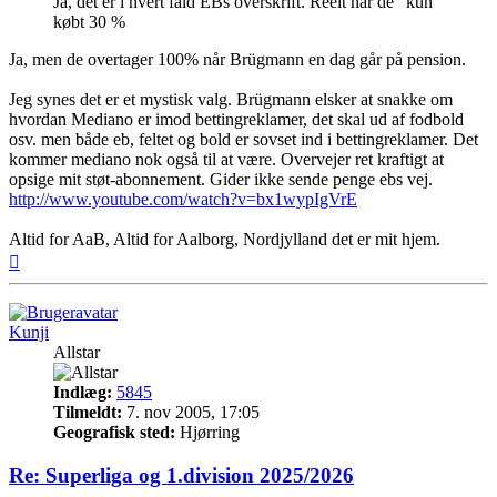
Ja, det er i hvert fald EBs overskrift. Reelt har de "kun"
købt 30 %
Ja, men de overtager 100% når Brügmann en dag går på pension.
Jeg synes det er et mystisk valg. Brügmann elsker at snakke om
hvordan Mediano er imod bettingreklamer, det skal ud af fodbold
osv. men både eb, feltet og bold er sovset ind i bettingreklamer. Det
kommer mediano nok også til at være. Overvejer ret kraftigt at
opsige mit støt-abonnement. Gider ikke sende penge ebs vej.
http://www.youtube.com/watch?v=bx1wypIgVrE
Altid for AaB, Altid for Aalborg, Nordjylland det er mit hjem.
Top
Kunji
Allstar
Indlæg:
5845
Tilmeldt:
7. nov 2005, 17:05
Geografisk sted:
Hjørring
Re: Superliga og 1.division 2025/2026