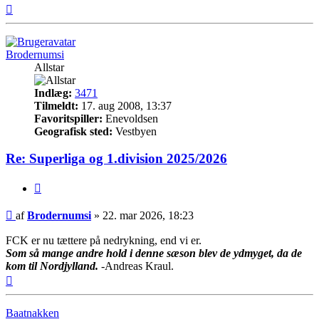
Top
Brodernumsi
Allstar
Indlæg:
3471
Tilmeldt:
17. aug 2008, 13:37
Favoritspiller:
Enevoldsen
Geografisk sted:
Vestbyen
Re: Superliga og 1.division 2025/2026
Citer
Indlæg
af
Brodernumsi
»
22. mar 2026, 18:23
FCK er nu tættere på nedrykning, end vi er.
Som så mange andre hold i denne sæson blev de ydmyget, da de
kom til Nordjylland.
-Andreas Kraul.
Top
Baatnakken