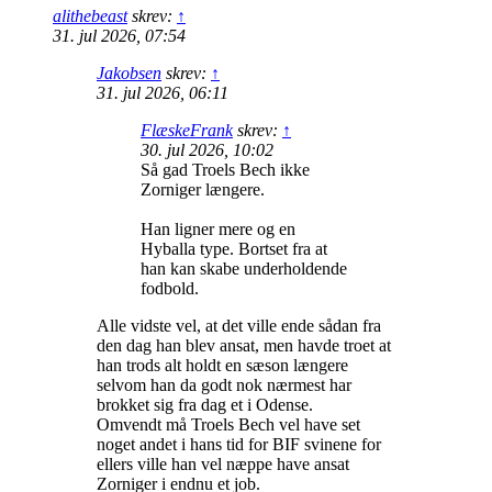
alithebeast
skrev:
↑
31. jul 2026, 07:54
Jakobsen
skrev:
↑
31. jul 2026, 06:11
FlæskeFrank
skrev:
↑
30. jul 2026, 10:02
Så gad Troels Bech ikke
Zorniger længere.
Han ligner mere og en
Hyballa type. Bortset fra at
han kan skabe underholdende
fodbold.
Alle vidste vel, at det ville ende sådan fra
den dag han blev ansat, men havde troet at
han trods alt holdt en sæson længere
selvom han da godt nok nærmest har
brokket sig fra dag et i Odense.
Omvendt må Troels Bech vel have set
noget andet i hans tid for BIF svinene for
ellers ville han vel næppe have ansat
Zorniger i endnu et job.