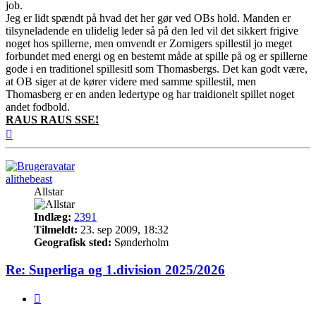
job.
Jeg er lidt spændt på hvad det her gør ved OBs hold. Manden er
tilsyneladende en ulidelig leder så på den led vil det sikkert frigive
noget hos spillerne, men omvendt er Zornigers spillestil jo meget
forbundet med energi og en bestemt måde at spille på og er spillerne
gode i en traditionel spillesitl som Thomasbergs. Det kan godt være,
at OB siger at de kører videre med samme spillestil, men
Thomasberg er en anden ledertype og har traidionelt spillet noget
andet fodbold.
RAUS RAUS SSE!
Top
alithebeast
Allstar
Indlæg:
2391
Tilmeldt:
23. sep 2009, 18:32
Geografisk sted:
Sønderholm
Re: Superliga og 1.division 2025/2026
Citer