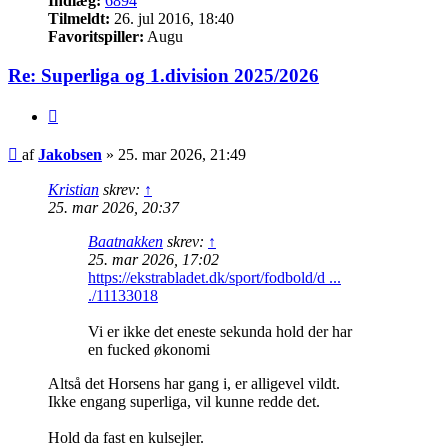
Indlæg:
6894
Tilmeldt:
26. jul 2016, 18:40
Favoritspiller:
Augu
Re: Superliga og 1.division 2025/2026
Citer
Indlæg
af
Jakobsen
»
25. mar 2026, 21:49
Kristian
skrev:
↑
25. mar 2026, 20:37
Baatnakken
skrev:
↑
25. mar 2026, 17:02
https://ekstrabladet.dk/sport/fodbold/d ...
./11133018
Vi er ikke det eneste sekunda hold der har
en fucked økonomi
Altså det Horsens har gang i, er alligevel vildt.
Ikke engang superliga, vil kunne redde det.
Hold da fast en kulsejler.