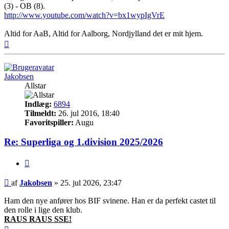
(3) - OB (8).
http://www.youtube.com/watch?v=bx1wypIgVrE
Altid for AaB, Altid for Aalborg, Nordjylland det er mit hjem.
Top
Jakobsen
Allstar
Indlæg:
6894
Tilmeldt:
26. jul 2016, 18:40
Favoritspiller:
Augu
Re: Superliga og 1.division 2025/2026
Citer
Indlæg
af
Jakobsen
»
25. jul 2026, 23:47
Ham den nye anfører hos BIF svinene. Han er da perfekt castet til
den rolle i lige den klub.
RAUS RAUS SSE!
Top