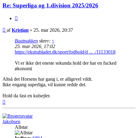
Re: Superliga og 1.division 2025/2026
Citer
Indlæg
af
Kristian
»
25. mar 2026, 20:37
Baatnakken
skrev:
↑
25. mar 2026, 17:02
https://ekstrabladet.dk/sport/fodbold/d ... ./11133018
Vi er ikke det eneste sekunda hold der har en fucked
økonomi
Altså det Horsens har gang i, er alligevel vildt.
Ikke engang superliga, vil kunne redde det.
Hold da fast en kulsejler.
Top
Jakobsen
Allstar