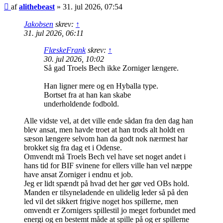
Indlæg
af
alithebeast
»
31. jul 2026, 07:54
Jakobsen
skrev:
↑
31. jul 2026, 06:11
FlæskeFrank
skrev:
↑
30. jul 2026, 10:02
Så gad Troels Bech ikke Zorniger længere.
Han ligner mere og en Hyballa type.
Bortset fra at han kan skabe
underholdende fodbold.
Alle vidste vel, at det ville ende sådan fra den dag han
blev ansat, men havde troet at han trods alt holdt en
sæson længere selvom han da godt nok nærmest har
brokket sig fra dag et i Odense.
Omvendt må Troels Bech vel have set noget andet i
hans tid for BIF svinene for ellers ville han vel næppe
have ansat Zorniger i endnu et job.
Jeg er lidt spændt på hvad det her gør ved OBs hold.
Manden er tilsyneladende en ulidelig leder så på den
led vil det sikkert frigive noget hos spillerne, men
omvendt er Zornigers spillestil jo meget forbundet med
energi og en bestemt måde at spille på og er spillerne