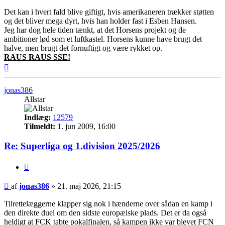
Det kan i hvert fald blive giftigt, hvis amerikaneren trækker støtten
og det bliver mega dyrt, hvis han holder fast i Esben Hansen.
Jeg har dog hele tiden tænkt, at det Horsens projekt og de
ambitioner lød som et luftkastel. Horsens kunne have brugt det
halve, men brugt det fornuftigt og være rykket op.
RAUS RAUS SSE!
Top
jonas386
Allstar
Indlæg:
12579
Tilmeldt:
1. jun 2009, 16:00
Re: Superliga og 1.division 2025/2026
Citer
Indlæg
af
jonas386
»
21. maj 2026, 21:15
Tilrettelæggerne klapper sig nok i hænderne over sådan en kamp i
den direkte duel om den sidste europæiske plads. Det er da også
heldigt at FCK tabte pokalfinalen, så kampen ikke var blevet FCN