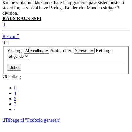
Kunne vi da om ikke andet bare få opgraderet på assistentposten i
stedet for, at vi skal have Bodega Bo derude. Manden skriger 3.
division.
RAUS RAUS SSE!
Top
Besvar
Visning:
Sorter efter:
Retning:
76 indlæg
Forrige
1
2
3
4
Tilbage til "Fodbold generelt"