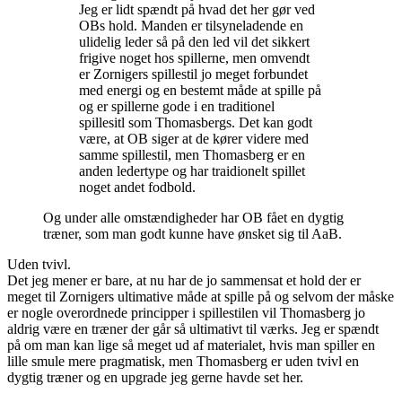
Jeg er lidt spændt på hvad det her gør ved
OBs hold. Manden er tilsyneladende en
ulidelig leder så på den led vil det sikkert
frigive noget hos spillerne, men omvendt
er Zornigers spillestil jo meget forbundet
med energi og en bestemt måde at spille på
og er spillerne gode i en traditionel
spillesitl som Thomasbergs. Det kan godt
være, at OB siger at de kører videre med
samme spillestil, men Thomasberg er en
anden ledertype og har traidionelt spillet
noget andet fodbold.
Og under alle omstændigheder har OB fået en dygtig
træner, som man godt kunne have ønsket sig til AaB.
Uden tvivl.
Det jeg mener er bare, at nu har de jo sammensat et hold der er
meget til Zornigers ultimative måde at spille på og selvom der måske
er nogle overordnede principper i spillestilen vil Thomasberg jo
aldrig være en træner der går så ultimativt til værks. Jeg er spændt
på om man kan lige så meget ud af materialet, hvis man spiller en
lille smule mere pragmatisk, men Thomasberg er uden tvivl en
dygtig træner og en upgrade jeg gerne havde set her.