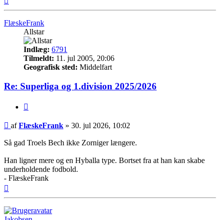
FlæskeFrank
Allstar
Indlæg:
6791
Tilmeldt:
11. jul 2005, 20:06
Geografisk sted:
Middelfart
Re: Superliga og 1.division 2025/2026
Citer
Indlæg
af
FlæskeFrank
»
30. jul 2026, 10:02
Så gad Troels Bech ikke Zorniger længere.
Han ligner mere og en Hyballa type. Bortset fra at han kan skabe
underholdende fodbold.
- FlæskeFrank
Top
Jakobsen