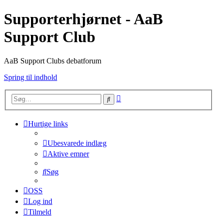
Supporterhjørnet - AaB
Support Club
AaB Support Clubs debatforum
Spring til indhold
Avanceret
Søg
søgning
Hurtige links
Ubesvarede indlæg
Aktive emner
Søg
OSS
Log ind
Tilmeld