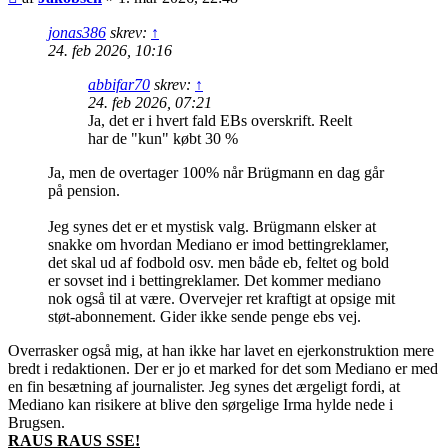
jonas386
skrev:
↑
24. feb 2026, 10:16
abbifar70
skrev:
↑
24. feb 2026, 07:21
Ja, det er i hvert fald EBs overskrift. Reelt
har de "kun" købt 30 %
Ja, men de overtager 100% når Brügmann en dag går
på pension.
Jeg synes det er et mystisk valg. Brügmann elsker at
snakke om hvordan Mediano er imod bettingreklamer,
det skal ud af fodbold osv. men både eb, feltet og bold
er sovset ind i bettingreklamer. Det kommer mediano
nok også til at være. Overvejer ret kraftigt at opsige mit
støt-abonnement. Gider ikke sende penge ebs vej.
Overrasker også mig, at han ikke har lavet en ejerkonstruktion mere
bredt i redaktionen. Der er jo et marked for det som Mediano er med
en fin besætning af journalister. Jeg synes det ærgeligt fordi, at
Mediano kan risikere at blive den sørgelige Irma hylde nede i
Brugsen.
RAUS RAUS SSE!