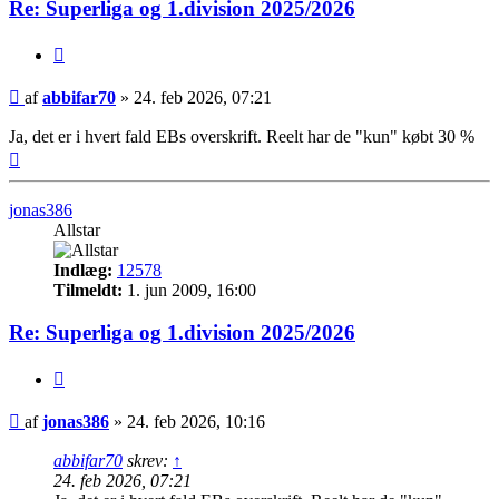
Re: Superliga og 1.division 2025/2026
Citer
Indlæg
af
abbifar70
»
24. feb 2026, 07:21
Ja, det er i hvert fald EBs overskrift. Reelt har de "kun" købt 30 %
Top
jonas386
Allstar
Indlæg:
12578
Tilmeldt:
1. jun 2009, 16:00
Re: Superliga og 1.division 2025/2026
Citer
Indlæg
af
jonas386
»
24. feb 2026, 10:16
abbifar70
skrev:
↑
24. feb 2026, 07:21