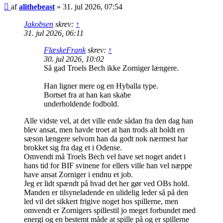
Indlæg
af
alithebeast
»
31. jul 2026, 07:54
Jakobsen
skrev:
↑
31. jul 2026, 06:11
FlæskeFrank
skrev:
↑
30. jul 2026, 10:02
Så gad Troels Bech ikke Zorniger længere.
Han ligner mere og en Hyballa type.
Bortset fra at han kan skabe
underholdende fodbold.
Alle vidste vel, at det ville ende sådan fra den dag han
blev ansat, men havde troet at han trods alt holdt en
sæson længere selvom han da godt nok nærmest har
brokket sig fra dag et i Odense.
Omvendt må Troels Bech vel have set noget andet i
hans tid for BIF svinene for ellers ville han vel næppe
have ansat Zorniger i endnu et job.
Jeg er lidt spændt på hvad det her gør ved OBs hold.
Manden er tilsyneladende en ulidelig leder så på den
led vil det sikkert frigive noget hos spillerne, men
omvendt er Zornigers spillestil jo meget forbundet med
energi og en bestemt måde at spille på og er spillerne