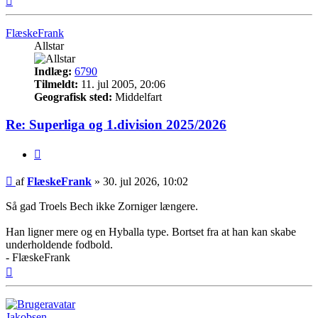
FlæskeFrank
Allstar
Indlæg:
6790
Tilmeldt:
11. jul 2005, 20:06
Geografisk sted:
Middelfart
Re: Superliga og 1.division 2025/2026
Citer
Indlæg
af
FlæskeFrank
»
30. jul 2026, 10:02
Så gad Troels Bech ikke Zorniger længere.
Han ligner mere og en Hyballa type. Bortset fra at han kan skabe
underholdende fodbold.
- FlæskeFrank
Top
Jakobsen