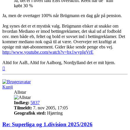
Ja, det er i hvert fald EBs overskrift. Reelt har de "kun"
købt 30 %
Ja, men de overtager 100% når Brügmann en dag går på pension.
Jeg synes det er et mystisk valg. Brügmann elsker at snakke om
hvordan Mediano er imod bettingreklamer, det skal ud af fodbold
osv. men både eb, feltet og bold er sovset ind i bettingreklamer. Det
kommer mediano nok også til at være. Overvejer ret kraftigt at
opsige mit støt-abonnement. Gider ikke sende penge ebs vej.
http://www.youtube.com/watch?v=bx1wypIgVrE
Altid for AaB, Altid for Aalborg, Nordjylland det er mit hjem.
Top
Kunji
Allstar
Indlæg:
5837
Tilmeldt:
7. nov 2005, 17:05
Geografisk sted:
Hjørring
Re: Superliga og 1.division 2025/2026