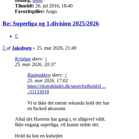
Indlæg:
6886
Tilmeldt:
26. jul 2016, 18:40
Favoritspiller:
Augu
Re: Superliga og 1.division 2025/2026
Citer
Indlæg
af
Jakobsen
»
25. mar 2026, 21:49
Kristian
skrev:
↑
25. mar 2026, 20:37
Baatnakken
skrev:
↑
25. mar 2026, 17:02
https://ekstrabladet.dk/sport/fodbold/d ...
./11133018
Vi er ikke det eneste sekunda hold der har
en fucked økonomi
Altså det Horsens har gang i, er alligevel vildt.
Ikke engang superliga, vil kunne redde det.
Hold da fast en kulsejler.