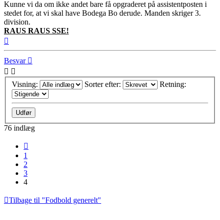
Kunne vi da om ikke andet bare få opgraderet på assistentposten i
stedet for, at vi skal have Bodega Bo derude. Manden skriger 3.
division.
RAUS RAUS SSE!
Top
Besvar
Visning:
Sorter efter:
Retning:
76 indlæg
Forrige
1
2
3
4
Tilbage til "Fodbold generelt"