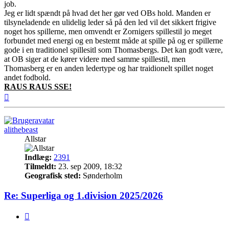
job.
Jeg er lidt spændt på hvad det her gør ved OBs hold. Manden er
tilsyneladende en ulidelig leder så på den led vil det sikkert frigive
noget hos spillerne, men omvendt er Zornigers spillestil jo meget
forbundet med energi og en bestemt måde at spille på og er spillerne
gode i en traditionel spillesitl som Thomasbergs. Det kan godt være,
at OB siger at de kører videre med samme spillestil, men
Thomasberg er en anden ledertype og har traidionelt spillet noget
andet fodbold.
RAUS RAUS SSE!
Top
alithebeast
Allstar
Indlæg:
2391
Tilmeldt:
23. sep 2009, 18:32
Geografisk sted:
Sønderholm
Re: Superliga og 1.division 2025/2026
Citer