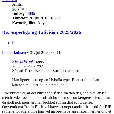
Allstar
Indlæg:
6886
Tilmeldt:
26. jul 2016, 18:40
Favoritspiller:
Augu
Re: Superliga og 1.division 2025/2026
Citer
Indlæg
af
Jakobsen
»
31. jul 2026, 06:11
FlæskeFrank
skrev:
↑
30. jul 2026, 10:02
Så gad Troels Bech ikke Zorniger længere.
Han ligner mere og en Hyballa type. Bortset fra at han
kan skabe underholdende fodbold.
Alle vidste vel, at det ville ende sådan fra den dag han blev ansat,
men havde troet at han trods alt holdt en sæson længere selvom han
da godt nok nærmest har brokket sig fra dag et i Odense.
Omvendt må Troels Bech vel have set noget andet i hans tid for BIF
svinene for ellers ville han vel næppe have ansat Zorniger i endnu et