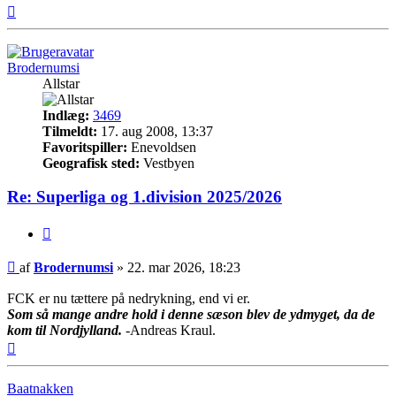
Top
Brodernumsi
Allstar
Indlæg:
3469
Tilmeldt:
17. aug 2008, 13:37
Favoritspiller:
Enevoldsen
Geografisk sted:
Vestbyen
Re: Superliga og 1.division 2025/2026
Citer
Indlæg
af
Brodernumsi
»
22. mar 2026, 18:23
FCK er nu tættere på nedrykning, end vi er.
Som så mange andre hold i denne sæson blev de ydmyget, da de
kom til Nordjylland.
-Andreas Kraul.
Top
Baatnakken