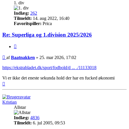
1. div
Indlæg:
262
Tilmeldt:
14. aug 2022, 16:40
Favoritspiller:
Prica
Re: Superliga og 1.division 2025/2026
Citer
Indlæg
af
Baatnakken
»
25. mar 2026, 17:02
https://ekstrabladet.dk/sport/fodbold/d ... ./11133018
Vi er ikke det eneste sekunda hold der har en fucked økonomi
Top
Kristian
Allstar
Indlæg:
4836
Tilmeldt:
6. jul 2005, 09:53