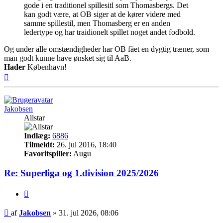
gode i en traditionel spillesitl som Thomasbergs. Det
kan godt være, at OB siger at de kører videre med
samme spillestil, men Thomasberg er en anden
ledertype og har traidionelt spillet noget andet fodbold.
Og under alle omstændigheder har OB fået en dygtig træner, som
man godt kunne have ønsket sig til AaB.
Hader
København!
Top
Jakobsen
Allstar
Indlæg:
6886
Tilmeldt:
26. jul 2016, 18:40
Favoritspiller:
Augu
Re: Superliga og 1.division 2025/2026
Citer
Indlæg
af
Jakobsen
»
31. jul 2026, 08:06