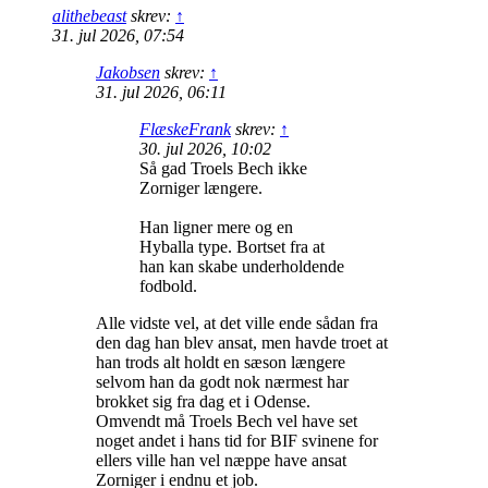
alithebeast
skrev:
↑
31. jul 2026, 07:54
Jakobsen
skrev:
↑
31. jul 2026, 06:11
FlæskeFrank
skrev:
↑
30. jul 2026, 10:02
Så gad Troels Bech ikke
Zorniger længere.
Han ligner mere og en
Hyballa type. Bortset fra at
han kan skabe underholdende
fodbold.
Alle vidste vel, at det ville ende sådan fra
den dag han blev ansat, men havde troet at
han trods alt holdt en sæson længere
selvom han da godt nok nærmest har
brokket sig fra dag et i Odense.
Omvendt må Troels Bech vel have set
noget andet i hans tid for BIF svinene for
ellers ville han vel næppe have ansat
Zorniger i endnu et job.