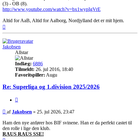
(3) - OB (8).
http://www.youtube.com/watch?v=bx1wypIgVrE
Altid for AaB, Altid for Aalborg, Nordjylland det er mit hjem.
Top
Jakobsen
Allstar
Indlæg:
6886
Tilmeldt:
26. jul 2016, 18:40
Favoritspiller:
Augu
Re: Superliga og 1.division 2025/2026
Citer
Indlæg
af
Jakobsen
»
25. jul 2026, 23:47
Ham den nye anfører hos BIF svinene. Han er da perfekt castet til
den rolle i lige den klub.
RAUS RAUS SSE!
Top