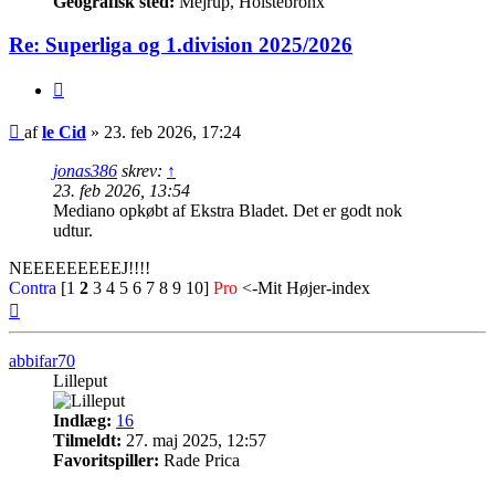
Geografisk sted:
Mejrup, Holstebronx
Re: Superliga og 1.division 2025/2026
Citer
Indlæg
af
le Cid
»
23. feb 2026, 17:24
jonas386
skrev:
↑
23. feb 2026, 13:54
Mediano opkøbt af Ekstra Bladet. Det er godt nok
udtur.
NEEEEEEEEEJ!!!!
Contra
[1
2
3 4 5 6 7 8 9 10]
Pro
<-Mit Højer-index
Top
abbifar70
Lilleput
Indlæg:
16
Tilmeldt:
27. maj 2025, 12:57
Favoritspiller:
Rade Prica