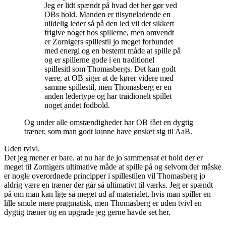
Jeg er lidt spændt på hvad det her gør ved
OBs hold. Manden er tilsyneladende en
ulidelig leder så på den led vil det sikkert
frigive noget hos spillerne, men omvendt
er Zornigers spillestil jo meget forbundet
med energi og en bestemt måde at spille på
og er spillerne gode i en traditionel
spillesitl som Thomasbergs. Det kan godt
være, at OB siger at de kører videre med
samme spillestil, men Thomasberg er en
anden ledertype og har traidionelt spillet
noget andet fodbold.
Og under alle omstændigheder har OB fået en dygtig
træner, som man godt kunne have ønsket sig til AaB.
Uden tvivl.
Det jeg mener er bare, at nu har de jo sammensat et hold der er
meget til Zornigers ultimative måde at spille på og selvom der måske
er nogle overordnede principper i spillestilen vil Thomasberg jo
aldrig være en træner der går så ultimativt til værks. Jeg er spændt
på om man kan lige så meget ud af materialet, hvis man spiller en
lille smule mere pragmatisk, men Thomasberg er uden tvivl en
dygtig træner og en upgrade jeg gerne havde set her.