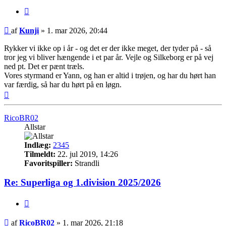
Citer
Indlæg
af
Kunji
»
1. mar 2026, 20:44
Rykker vi ikke op i år - og det er der ikke meget, der tyder på - så
tror jeg vi bliver hængende i et par år. Vejle og Silkeborg er på vej
ned pt. Det er pænt træls.
Vores styrmand er Yann, og han er altid i trøjen, og har du hørt han
var færdig, så har du hørt på en løgn.
Top
RicoBR02
Allstar
Indlæg:
2345
Tilmeldt:
22. jul 2019, 14:26
Favoritspiller:
Strandli
Re: Superliga og 1.division 2025/2026
Citer
Indlæg
af
RicoBR02
»
1. mar 2026, 21:18