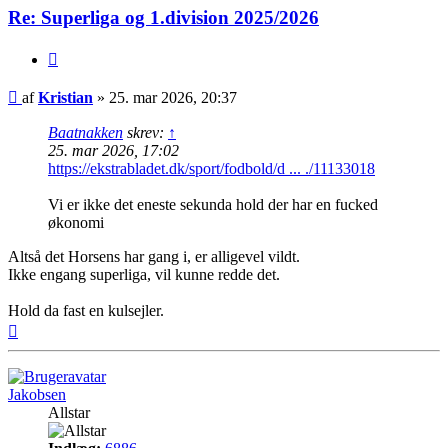
Re: Superliga og 1.division 2025/2026
Citer
Indlæg
af
Kristian
»
25. mar 2026, 20:37
Baatnakken
skrev:
↑
25. mar 2026, 17:02
https://ekstrabladet.dk/sport/fodbold/d ... ./11133018
Vi er ikke det eneste sekunda hold der har en fucked
økonomi
Altså det Horsens har gang i, er alligevel vildt.
Ikke engang superliga, vil kunne redde det.
Hold da fast en kulsejler.
Top
Jakobsen
Allstar