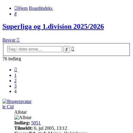
Hjem
Boardindeks
Søg
Superliga og 1.division 2025/2026
Besvar
Avanceret
Søg
søgning
76 indlæg
Forrige
1
2
3
4
le Cid
Allstar
Indlæg:
5051
Tilmeldt:
6. jul 2005, 13:12