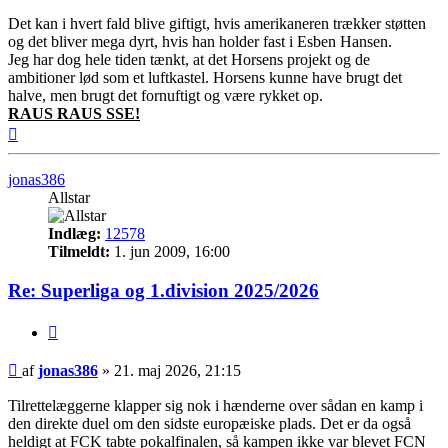
Det kan i hvert fald blive giftigt, hvis amerikaneren trækker støtten
og det bliver mega dyrt, hvis han holder fast i Esben Hansen.
Jeg har dog hele tiden tænkt, at det Horsens projekt og de
ambitioner lød som et luftkastel. Horsens kunne have brugt det
halve, men brugt det fornuftigt og være rykket op.
RAUS RAUS SSE!
Top
jonas386
Allstar
Indlæg:
12578
Tilmeldt:
1. jun 2009, 16:00
Re: Superliga og 1.division 2025/2026
Citer
Indlæg
af
jonas386
»
21. maj 2026, 21:15
Tilrettelæggerne klapper sig nok i hænderne over sådan en kamp i
den direkte duel om den sidste europæiske plads. Det er da også
heldigt at FCK tabte pokalfinalen, så kampen ikke var blevet FCN