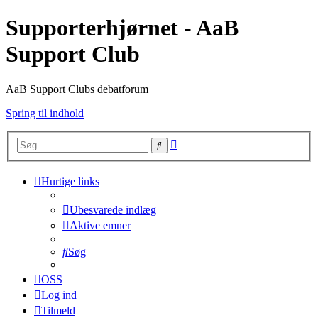
Supporterhjørnet - AaB
Support Club
AaB Support Clubs debatforum
Spring til indhold
Avanceret
Søg
søgning
Hurtige links
Ubesvarede indlæg
Aktive emner
Søg
OSS
Log ind
Tilmeld