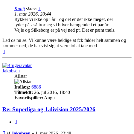
Kunji
skrev:
↑
1. mar 2026, 20:44
Rykker vi ikke op i år - og det er der ikke meget, der
tyder på - så tror jeg vi bliver hængende i et par år.
Vejle og Silkeborg er på vej ned pt. Det er pænt træls.
Lad os nu se. Vi kunne være heldige at fck falder helt sammen og
kommer ned, de har vist sig at være tol at tale med...
Top
Jakobsen
Allstar
Indlæg:
6886
Tilmeldt:
26. jul 2016, 18:40
Favoritspiller:
Augu
Re: Superliga og 1.division 2025/2026
Citer
Indlæg
af
Jakobsen
»
1. mar 2026, 22:48