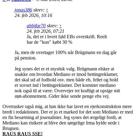
jonas386
skrev:
↑
24. feb 2026, 10:16
abbifar70
skrev:
↑
24. feb 2026, 07:21
Ja, det er i hvert fald EBs overskrift. Reelt
har de "kun" købt 30 %
Ja, men de overtager 100% når Brügmann en dag går
på pension.
Jeg synes det er et mystisk valg. Brügmann elsker at
snakke om hvordan Mediano er imod bettingreklamer,
det skal ud af fodbold osv. men både eb, feltet og bold
er sovset ind i bettingreklamer. Det kommer mediano
nok også til at være. Overvejer ret kraftigt at opsige mit
støt-abonnement. Gider ikke sende penge ebs vej.
Overrasker også mig, at han ikke har lavet en ejerkonstruktion mere
bredt i redaktionen. Der er jo et marked for det som Mediano er med
en fin besætning af journalister. Jeg synes det ærgeligt fordi, at
Mediano kan risikere at blive den sørgelige Irma hylde nede i
Brugsen.
RAUS RAUS SSE!