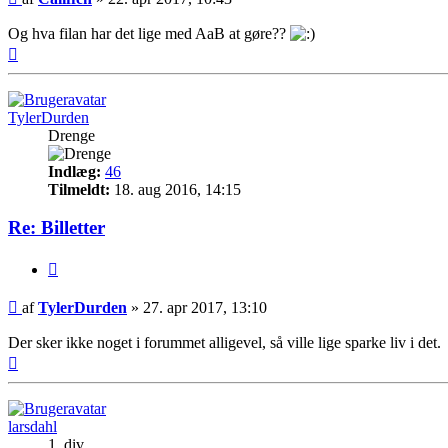
Og hva filan har det lige med AaB at gøre??
Top
TylerDurden
Drenge
Indlæg:
46
Tilmeldt:
18. aug 2016, 14:15
Re: Billetter
Citer
Indlæg
af
TylerDurden
»
27. apr 2017, 13:10
Der sker ikke noget i forummet alligevel, så ville lige sparke liv i det.
Top
larsdahl
1. div