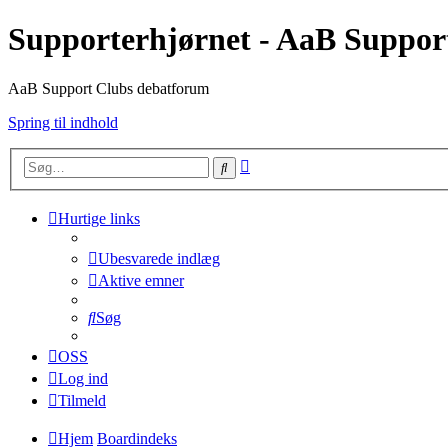
Supporterhjørnet - AaB Suppor
AaB Support Clubs debatforum
Spring til indhold
Avanceret
Søg
søgning
Hurtige links
Ubesvarede indlæg
Aktive emner
Søg
OSS
Log ind
Tilmeld
Hjem
Boardindeks