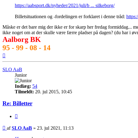
https://aabsport.dk/nyheder/2021/juli/b ... silkeborg/
Billetsituationen og -fordelingen er forklaret i denne tråd:
https
Måske er det bare mig der ikke er for skarp her fredag formiddag... men
ikke noget om at der skulle være færre pladser på dagen? (du har i øv
Aalborg BK
95 - 99 - 08 - 14
Top
SLO AaB
Junior
Indlæg:
54
Tilmeldt:
20. jul 2015, 10:45
Re: Billetter
Citer
Indlæg
af
SLO AaB
»
23. jul 2021, 11:13