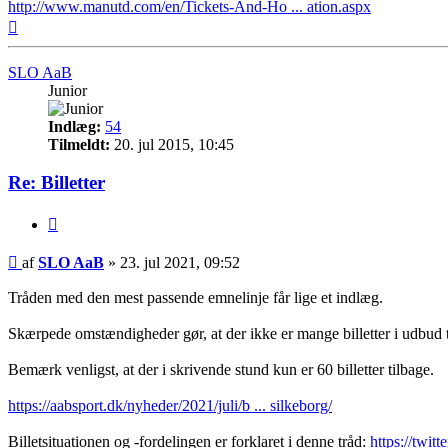
http://www.manutd.com/en/Tickets-And-Ho ... ation.aspx
Top
SLO AaB
Junior
Indlæg:
54
Tilmeldt:
20. jul 2015, 10:45
Re: Billetter
Citer
Indlæg
af
SLO AaB
»
23. jul 2021, 09:52
Tråden med den mest passende emnelinje får lige et indlæg.
Skærpede omstændigheder gør, at der ikke er mange billetter i udbud 
Bemærk venligst, at der i skrivende stund kun er 60 billetter tilbage.
https://aabsport.dk/nyheder/2021/juli/b ... silkeborg/
Billetsituationen og -fordelingen er forklaret i denne tråd:
https://twi