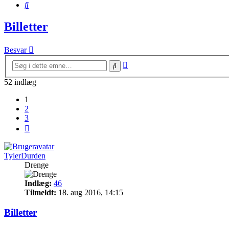
Søg
Billetter
Besvar
Avanceret
Søg
søgning
52 indlæg
1
2
3
Næste
TylerDurden
Drenge
Indlæg:
46
Tilmeldt:
18. aug 2016, 14:15
Billetter