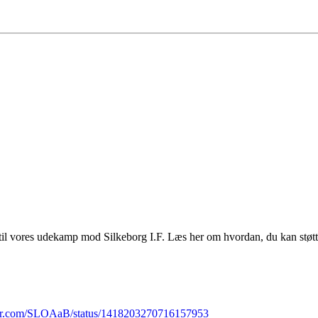
til vores udekamp mod Silkeborg I.F. Læs her om hvordan, du kan støtt
tter.com/SLOAaB/status/1418203270716157953