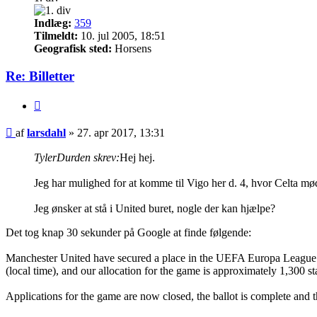
Indlæg:
359
Tilmeldt:
10. jul 2005, 18:51
Geografisk sted:
Horsens
Re: Billetter
Citer
Indlæg
af
larsdahl
»
27. apr 2017, 13:31
TylerDurden skrev:
Hej hej.
Jeg har mulighed for at komme til Vigo her d. 4, hvor Celta mø
Jeg ønsker at stå i United buret, nogle der kan hjælpe?
Det tog knap 30 sekunder på Google at finde følgende:
Manchester United have secured a place in the UEFA Europa League Se
(local time), and our allocation for the game is approximately 1,300 st
Applications for the game are now closed, the ballot is complete and 