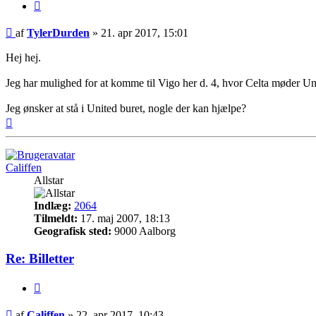
Citer
Indlæg
af
TylerDurden
»
21. apr 2017, 15:01
Hej hej.
Jeg har mulighed for at komme til Vigo her d. 4, hvor Celta møder Un
Jeg ønsker at stå i United buret, nogle der kan hjælpe?
Top
Califfen
Allstar
Indlæg:
2064
Tilmeldt:
17. maj 2007, 18:13
Geografisk sted:
9000 Aalborg
Re: Billetter
Citer
Indlæg
af
Califfen
»
22. apr 2017, 10:43