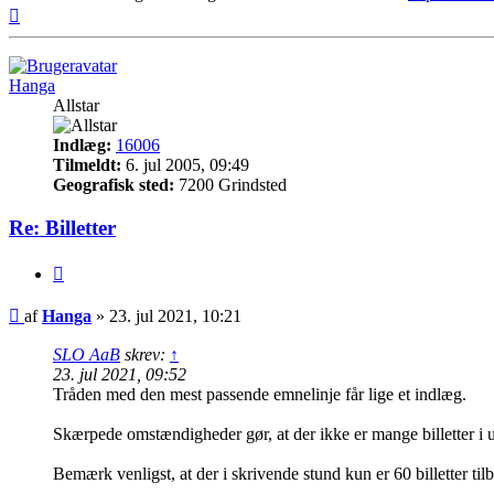
Top
Hanga
Allstar
Indlæg:
16006
Tilmeldt:
6. jul 2005, 09:49
Geografisk sted:
7200 Grindsted
Re: Billetter
Citer
Indlæg
af
Hanga
»
23. jul 2021, 10:21
SLO AaB
skrev:
↑
23. jul 2021, 09:52
Tråden med den mest passende emnelinje får lige et indlæg.
Skærpede omstændigheder gør, at der ikke er mange billetter i
Bemærk venligst, at der i skrivende stund kun er 60 billetter til