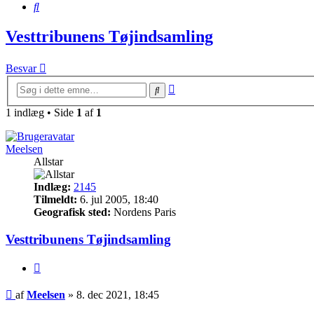
Søg
Vesttribunens Tøjindsamling
Besvar
Avanceret
Søg
søgning
1 indlæg • Side
1
af
1
Meelsen
Allstar
Indlæg:
2145
Tilmeldt:
6. jul 2005, 18:40
Geografisk sted:
Nordens Paris
Vesttribunens Tøjindsamling
Citer
Indlæg
af
Meelsen
»
8. dec 2021, 18:45