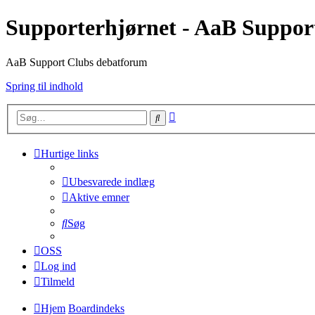
Supporterhjørnet - AaB Suppor
AaB Support Clubs debatforum
Spring til indhold
Avanceret
Søg
søgning
Hurtige links
Ubesvarede indlæg
Aktive emner
Søg
OSS
Log ind
Tilmeld
Hjem
Boardindeks