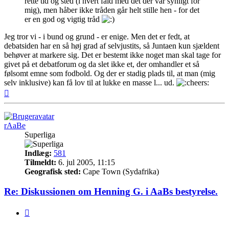
rette tid og sted (i hvert fald med det der var synligt for
mig), men håber ikke tråden går helt stille hen - for det
er en god og vigtig tråd
Jeg tror vi - i bund og grund - er enige. Men det er fedt, at
debatsiden har en så høj grad af selvjustits, så Juntaen kun sjældent
behøver at markere sig. Det er bestemt ikke noget man skal tage for
givet på et debatforum og da slet ikke et, der omhandler et så
følsomt emne som fodbold. Og der er stadig plads til, at man (mig
selv inklusive) kan få lov til at lukke en masse l... ud.
Top
rAaBe
Superliga
Indlæg:
581
Tilmeldt:
6. jul 2005, 11:15
Geografisk sted:
Cape Town (Sydafrika)
Re: Diskussionen om Henning G. i AaBs bestyrelse.
Citer