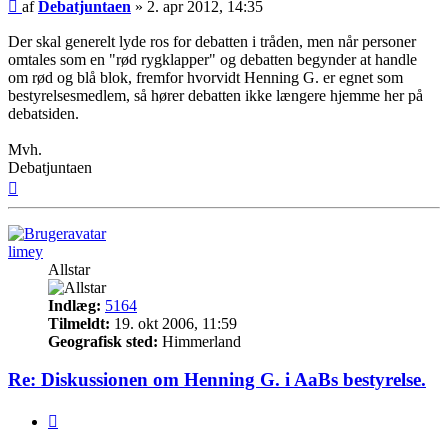
Indlæg
af
Debatjuntaen
»
2. apr 2012, 14:35
Der skal generelt lyde ros for debatten i tråden, men når personer
omtales som en "rød rygklapper" og debatten begynder at handle
om rød og blå blok, fremfor hvorvidt Henning G. er egnet som
bestyrelsesmedlem, så hører debatten ikke længere hjemme her på
debatsiden.
Mvh.
Debatjuntaen
Top
limey
Allstar
Indlæg:
5164
Tilmeldt:
19. okt 2006, 11:59
Geografisk sted:
Himmerland
Re: Diskussionen om Henning G. i AaBs bestyrelse.
Citer