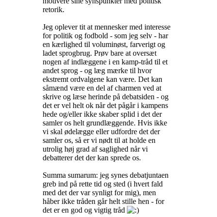
motivere sine synspunkter med politisk
retorik.
Jeg oplever tit at mennesker med interesse
for politik og fodbold - som jeg selv - har
en kærlighed til voluminøst, farverigt og
ladet sprogbrug. Prøv bare at oversæt
nogen af indlæggene i en kamp-tråd til et
andet sprog - og læg mærke til hvor
ekstremt ordvalgene kan være. Det kan
såmænd være en del af charmen ved at
skrive og læse herinde på debatsiden - og
det er vel helt ok når det pågår i kampens
hede og/eller ikke skaber splid i det der
samler os helt grundlæggende. Hvis ikke
vi skal ødelægge eller udfordre det der
samler os, så er vi nødt til at holde en
utrolig høj grad af saglighed når vi
debatterer det der kan sprede os.
Summa sumarum: jeg synes debatjuntaen
greb ind på rette tid og sted (i hvert fald
med det der var synligt for mig), men
håber ikke tråden går helt stille hen - for
det er en god og vigtig tråd