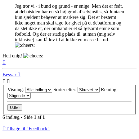
Jeg tror vi - i bund og grund - er enige. Men det er fedt,
at debatsiden har en så høj grad af selvjustits, så Juntaen
kun sjældent behøver at markere sig. Det er bestemt
ikke noget man skal tage for givet på et debatforum og
da slet ikke et, der omhandler et så følsomt emne som
fodbold. Og der er stadig plads til, at man (mig selv
inklusive) kan få lov til at lukke en masse l... ud.
Helt enig!
Top
Besvar
Visning:
Sorter efter:
Retning:
6 indlæg • Side
1
af
1
Tilbage til "Feedback"