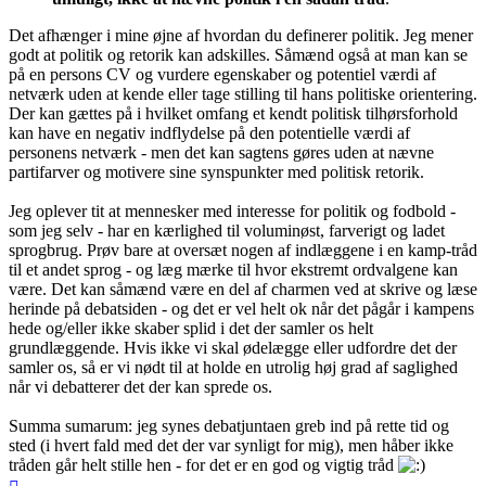
Det afhænger i mine øjne af hvordan du definerer politik. Jeg mener
godt at politik og retorik kan adskilles. Såmænd også at man kan se
på en persons CV og vurdere egenskaber og potentiel værdi af
netværk uden at kende eller tage stilling til hans politiske orientering.
Der kan gættes på i hvilket omfang et kendt politisk tilhørsforhold
kan have en negativ indflydelse på den potentielle værdi af
personens netværk - men det kan sagtens gøres uden at nævne
partifarver og motivere sine synspunkter med politisk retorik.
Jeg oplever tit at mennesker med interesse for politik og fodbold -
som jeg selv - har en kærlighed til voluminøst, farverigt og ladet
sprogbrug. Prøv bare at oversæt nogen af indlæggene i en kamp-tråd
til et andet sprog - og læg mærke til hvor ekstremt ordvalgene kan
være. Det kan såmænd være en del af charmen ved at skrive og læse
herinde på debatsiden - og det er vel helt ok når det pågår i kampens
hede og/eller ikke skaber splid i det der samler os helt
grundlæggende. Hvis ikke vi skal ødelægge eller udfordre det der
samler os, så er vi nødt til at holde en utrolig høj grad af saglighed
når vi debatterer det der kan sprede os.
Summa sumarum: jeg synes debatjuntaen greb ind på rette tid og
sted (i hvert fald med det der var synligt for mig), men håber ikke
tråden går helt stille hen - for det er en god og vigtig tråd
Top