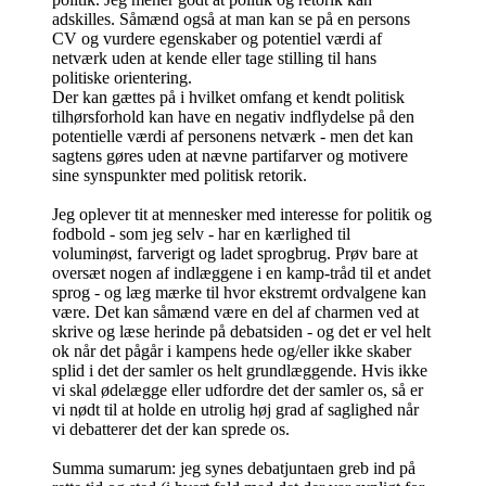
adskilles. Såmænd også at man kan se på en persons
CV og vurdere egenskaber og potentiel værdi af
netværk uden at kende eller tage stilling til hans
politiske orientering.
Der kan gættes på i hvilket omfang et kendt politisk
tilhørsforhold kan have en negativ indflydelse på den
potentielle værdi af personens netværk - men det kan
sagtens gøres uden at nævne partifarver og motivere
sine synspunkter med politisk retorik.
Jeg oplever tit at mennesker med interesse for politik og
fodbold - som jeg selv - har en kærlighed til
voluminøst, farverigt og ladet sprogbrug. Prøv bare at
oversæt nogen af indlæggene i en kamp-tråd til et andet
sprog - og læg mærke til hvor ekstremt ordvalgene kan
være. Det kan såmænd være en del af charmen ved at
skrive og læse herinde på debatsiden - og det er vel helt
ok når det pågår i kampens hede og/eller ikke skaber
splid i det der samler os helt grundlæggende. Hvis ikke
vi skal ødelægge eller udfordre det der samler os, så er
vi nødt til at holde en utrolig høj grad af saglighed når
vi debatterer det der kan sprede os.
Summa sumarum: jeg synes debatjuntaen greb ind på