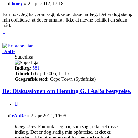
Indlæg
af
limey
»
2. apr 2012, 17:18
Fair nok. Jeg har, som sagt, ikke set disse indlæg. Det er dog stadig
min opfattelse, at det er umuligt, ikke at nævne politik i en sådan
tråd.
Top
rAaBe
Superliga
Indlæg:
581
Tilmeldt:
6. jul 2005, 11:15
Geografisk sted:
Cape Town (Sydafrika)
Re: Diskussionen om Henning G. i AaBs bestyrelse.
Citer
Indlæg
af
rAaBe
»
2. apr 2012, 19:05
limey skrev:
Fair nok. Jeg har, som sagt, ikke set disse
indlæg. Det er dog stadig min opfattelse, at
det er
umuligt, ikke at nævne politik i en sådan tråd
.