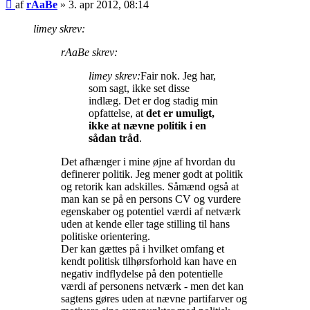
Indlæg
af
rAaBe
»
3. apr 2012, 08:14
limey skrev:
rAaBe skrev:
limey skrev:
Fair nok. Jeg har,
som sagt, ikke set disse
indlæg. Det er dog stadig min
opfattelse, at
det er umuligt,
ikke at nævne politik i en
sådan tråd
.
Det afhænger i mine øjne af hvordan du
definerer politik. Jeg mener godt at politik
og retorik kan adskilles. Såmænd også at
man kan se på en persons CV og vurdere
egenskaber og potentiel værdi af netværk
uden at kende eller tage stilling til hans
politiske orientering.
Der kan gættes på i hvilket omfang et
kendt politisk tilhørsforhold kan have en
negativ indflydelse på den potentielle
værdi af personens netværk - men det kan
sagtens gøres uden at nævne partifarver og