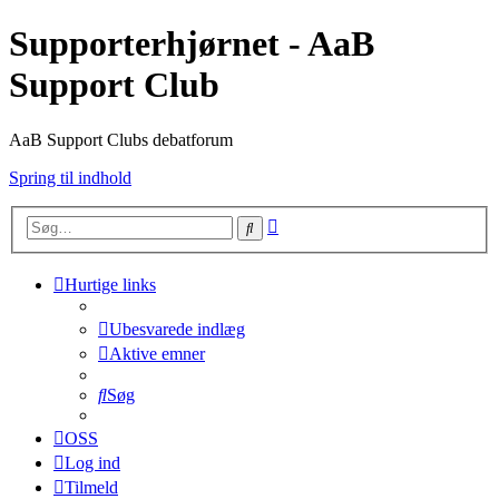
Supporterhjørnet - AaB
Support Club
AaB Support Clubs debatforum
Spring til indhold
Avanceret
Søg
søgning
Hurtige links
Ubesvarede indlæg
Aktive emner
Søg
OSS
Log ind
Tilmeld