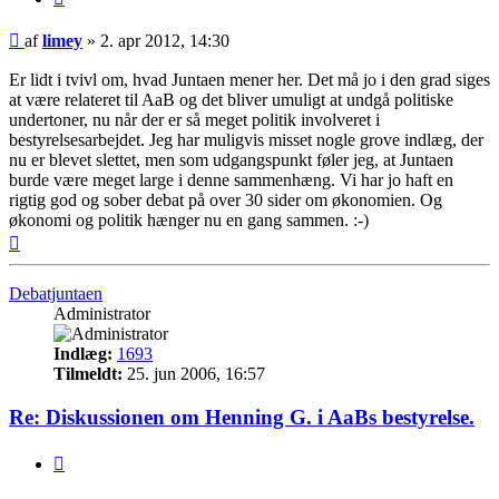
Indlæg
af
limey
»
2. apr 2012, 14:30
Er lidt i tvivl om, hvad Juntaen mener her. Det må jo i den grad siges
at være relateret til AaB og det bliver umuligt at undgå politiske
undertoner, nu når der er så meget politik involveret i
bestyrelsesarbejdet. Jeg har muligvis misset nogle grove indlæg, der
nu er blevet slettet, men som udgangspunkt føler jeg, at Juntaen
burde være meget large i denne sammenhæng. Vi har jo haft en
rigtig god og sober debat på over 30 sider om økonomien. Og
økonomi og politik hænger nu en gang sammen. :-)
Top
Debatjuntaen
Administrator
Indlæg:
1693
Tilmeldt:
25. jun 2006, 16:57
Re: Diskussionen om Henning G. i AaBs bestyrelse.
Citer