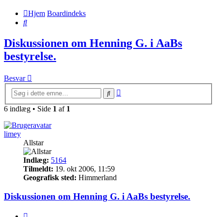
Hjem
Boardindeks
Søg
Diskussionen om Henning G. i AaBs
bestyrelse.
Besvar
Avanceret
Søg
søgning
6 indlæg • Side
1
af
1
limey
Allstar
Indlæg:
5164
Tilmeldt:
19. okt 2006, 11:59
Geografisk sted:
Himmerland
Diskussionen om Henning G. i AaBs bestyrelse.
Citer