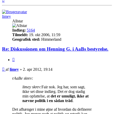
limey
Allstar
Indlæg:
5164
Tilmeldt:
19. okt 2006, 11:59
Geografisk sted:
Himmerland
Re: Diskussionen om Henning G. i AaBs bestyrelse.
Citer
Indlæg
af
limey
»
2. apr 2012, 19:14
rAaBe skrev:
limey skrev:
Fair nok. Jeg har, som sagt,
ikke set disse indlæg. Det er dog stadig
min opfattelse, at
det er umuligt, ikke at
nævne politik i en sådan tråd
.
Det afhænger i mine øjne af hvordan du definerer
politik. Jeg mener godt at politik og retorik kan