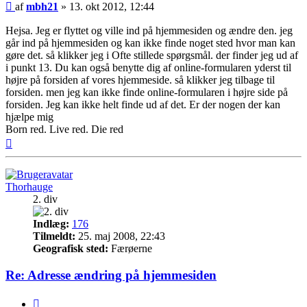
Indlæg
af
mbh21
»
13. okt 2012, 12:44
Hejsa. Jeg er flyttet og ville ind på hjemmesiden og ændre den. jeg
går ind på hjemmesiden og kan ikke finde noget sted hvor man kan
gøre det. så klikker jeg i Ofte stillede spørgsmål. der finder jeg ud af
i punkt 13. Du kan også benytte dig af online-formularen yderst til
højre på forsiden af vores hjemmeside. så klikker jeg tilbage til
forsiden. men jeg kan ikke finde online-formularen i højre side på
forsiden. Jeg kan ikke helt finde ud af det. Er der nogen der kan
hjælpe mig
Born red. Live red. Die red
Top
Thorhauge
2. div
Indlæg:
176
Tilmeldt:
25. maj 2008, 22:43
Geografisk sted:
Færøerne
Re: Adresse ændring på hjemmesiden
Citer