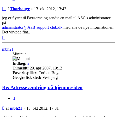
Indlæg
af
Thorhauge
»
13. okt 2012, 13:43
jeg er flyttet til Færøerne og sendte en mail til ASC's administrator
på
administrator@AaB-support-club.dk
med alle de nye informationer..
Det virkede fint..
Top
mbh21
Miniput
Indlæg:
2
Tilmeldt:
29. apr 2007, 19:12
Favoritspiller:
Torben Boye
Geografisk sted:
Vestbjerg
Re: Adresse ændring på hjemmesiden
Citer
Indlæg
af
mbh21
»
13. okt 2012, 17:31