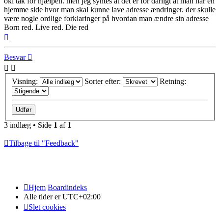
oki tak for hjælpen. men jeg syntes at det er for dårligt at man har en
hjemme side hvor man skal kunne lave adresse ændringer. der skulle
være nogle ordlige forklaringer på hvordan man ændre sin adresse
Born red. Live red. Die red
Top
Besvar
Visning:
Sorter efter:
Retning:
3 indlæg • Side
1
af
1
Tilbage til "Feedback"
Hjem
Boardindeks
Alle tider er
UTC+02:00
Slet cookies