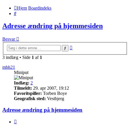
Hjem
Boardindeks
Søg
Adresse ændring på hjemmesiden
Besvar
Avanceret
Søg
søgning
3 indlæg • Side
1
af
1
mbh21
Miniput
Indlæg:
2
Tilmeldt:
29. apr 2007, 19:12
Favoritspiller:
Torben Boye
Geografisk sted:
Vestbjerg
Adresse ændring på hjemmesiden
Citer