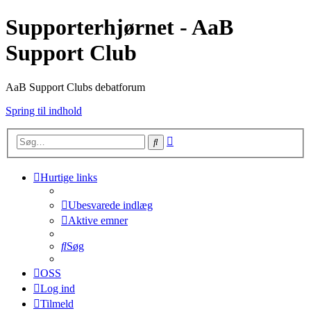
Supporterhjørnet - AaB
Support Club
AaB Support Clubs debatforum
Spring til indhold
Avanceret
Søg
søgning
Hurtige links
Ubesvarede indlæg
Aktive emner
Søg
OSS
Log ind
Tilmeld