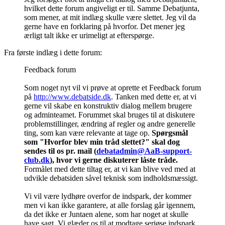
hvilket dette forum angiveligt er til. Samme Debatjunta,
som mener, at mit indlæg skulle være slettet. Jeg vil da
gerne have en forklaring på hvorfor. Det mener jeg
ærligt talt ikke er urimeligt at efterspørge.
Fra første indlæg i dette forum:
Feedback forum
Som noget nyt vil vi prøve at oprette et Feedback forum
på
http://www.debatside.dk
. Tanken med dette er, at vi
gerne vil skabe en konstruktiv dialog mellem brugere
og adminteamet. Forummet skal bruges til at diskutere
problemstillinger, ændring af regler og andre generelle
ting, som kan være relevante at tage op.
Spørgsmål
som "Hvorfor blev min tråd slettet?" skal dog
sendes til os pr. mail (
debatadmin@AaB-support-
club.dk
), hvor vi gerne diskuterer låste tråde.
Formålet med dette tiltag er, at vi kan blive ved med at
udvikle debatsiden såvel teknisk som indholdsmæssigt.
Vi vil være lydhøre overfor de indspark, der kommer
men vi kan ikke garantere, at alle forslag går igennem,
da det ikke er Juntaen alene, som har noget at skulle
have sagt. Vi glæder os til at modtage seriøse indspark