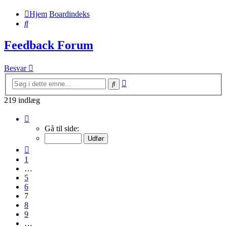
Hjem
Boardindeks
Søg
Feedback Forum
Besvar
Avanceret
Søg
søgning
219 indlæg
Side
7
Gå til side:
af
11
Forrige
1
…
5
6
7
8
9
…