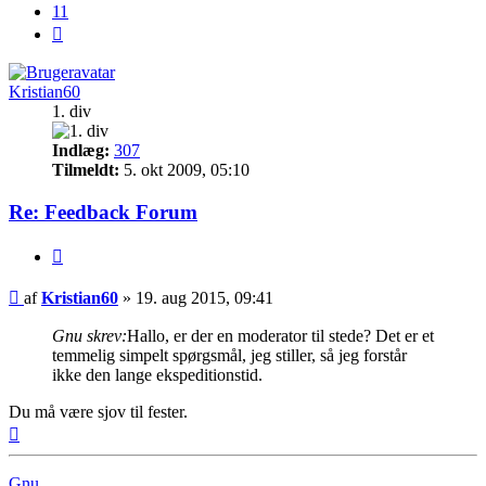
11
Næste
Kristian60
1. div
Indlæg:
307
Tilmeldt:
5. okt 2009, 05:10
Re: Feedback Forum
Citer
Indlæg
af
Kristian60
»
19. aug 2015, 09:41
Gnu skrev:
Hallo, er der en moderator til stede? Det er et
temmelig simpelt spørgsmål, jeg stiller, så jeg forstår
ikke den lange ekspeditionstid.
Du må være sjov til fester.
Top
Gnu