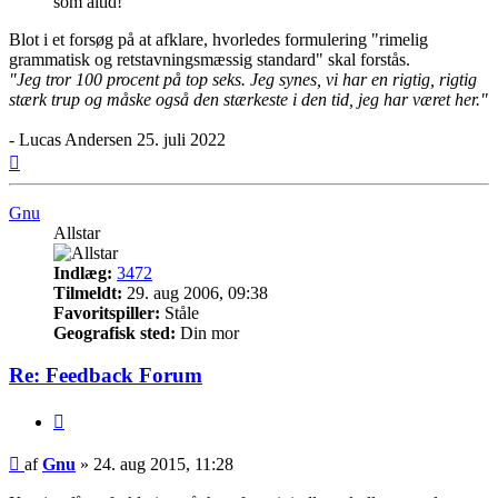
som altid!
Blot i et forsøg på at afklare, hvorledes formulering "rimelig
grammatisk og retstavningsmæssig standard" skal forstås.
"Jeg tror 100 procent på top seks. Jeg synes, vi har en rigtig, rigtig
stærk trup og måske også den stærkeste i den tid, jeg har været her."
- Lucas Andersen 25. juli 2022
Top
Gnu
Allstar
Indlæg:
3472
Tilmeldt:
29. aug 2006, 09:38
Favoritspiller:
Ståle
Geografisk sted:
Din mor
Re: Feedback Forum
Citer
Indlæg
af
Gnu
»
24. aug 2015, 11:28