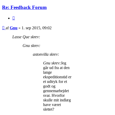
Re: Feedback Forum
Citer
Indlæg
af
Gnu
»
1. sep 2015, 09:02
Lasse Que skrev:
Gnu skrev:
astonvilla skrev:
Gnu skrev:
Jeg
går ud fra at den
lange
ekspeditionstid er
et udtryk for et
godt og
gennemarbejdet
svar. Hvorfor
skulle mit indlæg
have været
slettet?