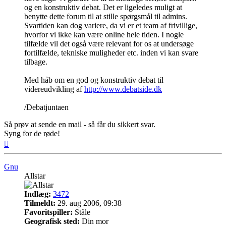
og en konstruktiv debat. Det er ligeledes muligt at
benytte dette forum til at stille spørgsmål til admins.
Svartiden kan dog variere, da vi er et team af frivillige,
hvorfor vi ikke kan være online hele tiden. I nogle
tilfælde vil det også være relevant for os at undersøge
fortilfælde, tekniske muligheder etc. inden vi kan svare
tilbage.
Med håb om en god og konstruktiv debat til
videreudvikling af
http://www.debatside.dk
/Debatjuntaen
Så prøv at sende en mail - så får du sikkert svar.
Syng for de røde!
Top
Gnu
Allstar
Indlæg:
3472
Tilmeldt:
29. aug 2006, 09:38
Favoritspiller:
Ståle
Geografisk sted:
Din mor