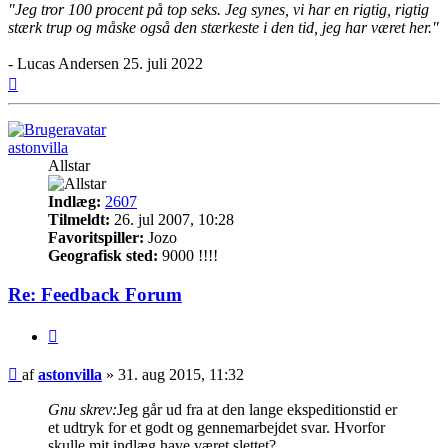
"Jeg tror 100 procent på top seks. Jeg synes, vi har en rigtig, rigtig
stærk trup og måske også den stærkeste i den tid, jeg har været her."
- Lucas Andersen 25. juli 2022
Top
astonvilla
Allstar
Indlæg:
2607
Tilmeldt:
26. jul 2007, 10:28
Favoritspiller:
Jozo
Geografisk sted:
9000 !!!!
Re: Feedback Forum
Citer
Indlæg
af
astonvilla
»
31. aug 2015, 11:32
Gnu skrev:
Jeg går ud fra at den lange ekspeditionstid er
et udtryk for et godt og gennemarbejdet svar. Hvorfor
skulle mit indlæg have været slettet?