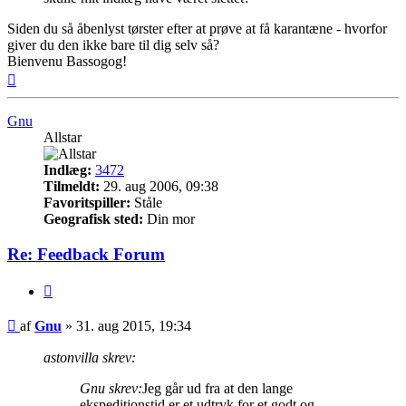
Siden du så åbenlyst tørster efter at prøve at få karantæne - hvorfor
giver du den ikke bare til dig selv så?
Bienvenu Bassogog!
Top
Gnu
Allstar
Indlæg:
3472
Tilmeldt:
29. aug 2006, 09:38
Favoritspiller:
Ståle
Geografisk sted:
Din mor
Re: Feedback Forum
Citer
Indlæg
af
Gnu
»
31. aug 2015, 19:34
astonvilla skrev:
Gnu skrev:
Jeg går ud fra at den lange
ekspeditionstid er et udtryk for et godt og