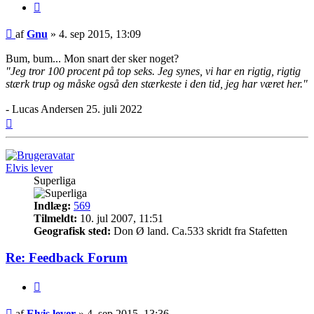
Citer
Indlæg
af
Gnu
»
4. sep 2015, 13:09
Bum, bum... Mon snart der sker noget?
"Jeg tror 100 procent på top seks. Jeg synes, vi har en rigtig, rigtig
stærk trup og måske også den stærkeste i den tid, jeg har været her."
- Lucas Andersen 25. juli 2022
Top
Elvis lever
Superliga
Indlæg:
569
Tilmeldt:
10. jul 2007, 11:51
Geografisk sted:
Don Ø land. Ca.533 skridt fra Stafetten
Re: Feedback Forum
Citer
Indlæg
af
Elvis lever
»
4. sep 2015, 13:36