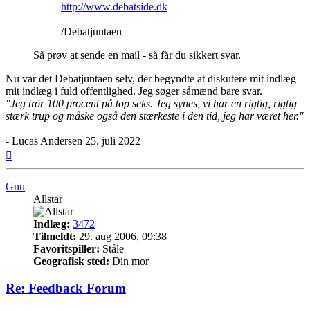
http://www.debatside.dk
/Debatjuntaen
Så prøv at sende en mail - så får du sikkert svar.
Nu var det Debatjuntaen selv, der begyndte at diskutere mit indlæg
mit indlæg i fuld offentlighed. Jeg søger såmænd bare svar.
"Jeg tror 100 procent på top seks. Jeg synes, vi har en rigtig, rigtig
stærk trup og måske også den stærkeste i den tid, jeg har været her."
- Lucas Andersen 25. juli 2022
Top
Gnu
Allstar
Indlæg:
3472
Tilmeldt:
29. aug 2006, 09:38
Favoritspiller:
Ståle
Geografisk sted:
Din mor
Re: Feedback Forum