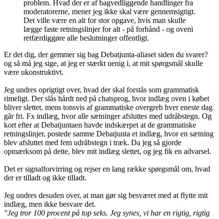
problem. Hvad der er af bagvedliggende handlinger fra
moderatorerne, mener jeg ikke skal være gennemsigtigt.
Det ville være en alt for stor opgave, hvis man skulle
lægge faste retningslinjer for alt - på forhånd - og oveni
retfærdiggøre alle beslutninger offentligt.
Er det dig, der gemmer sig bag Debatjunta-aliaset siden du svarer?
og så må jeg sige, at jeg er stærkt uenig i, at mit spørgsmål skulle
være ukonstruktivt.
Jeg undres oprigtigt over, hvad der skal forstås som grammatisk
rimeligt. Der slås hårdt ned på chatsprog, hvor indlæg oven i købet
bliver slettet, mens tonsvis af grammatiske overgreb hver eneste dag
går fri. Fx indlæg, hvor alle sætninger afsluttes med udråbstegn. Og
kort efter at Debatjuntaen havde indskærpet at de grammatiske
retningslinjer, postede samme Debatjunta et indlæg, hvor en sætning
blev afsluttet med fem udråbstegn i træk. Da jeg så gjorde
opmærksom på dette, blev mit indlæg slettet, og jeg fik en advarsel.
Det er signalforvirring og rejser en lang række spørgsmål om, hvad
der er tilladt og ikke tilladt.
Jeg undres desuden over, at man gør sig besværet med at flytte mit
indlæg, men ikke besvare det.
"Jeg tror 100 procent på top seks. Jeg synes, vi har en rigtig, rigtig