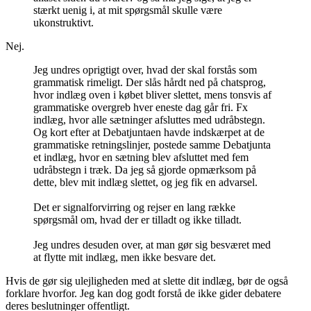
stærkt uenig i, at mit spørgsmål skulle være
ukonstruktivt.
Nej.
Jeg undres oprigtigt over, hvad der skal forstås som
grammatisk rimeligt. Der slås hårdt ned på chatsprog,
hvor indlæg oven i købet bliver slettet, mens tonsvis af
grammatiske overgreb hver eneste dag går fri. Fx
indlæg, hvor alle sætninger afsluttes med udråbstegn.
Og kort efter at Debatjuntaen havde indskærpet at de
grammatiske retningslinjer, postede samme Debatjunta
et indlæg, hvor en sætning blev afsluttet med fem
udråbstegn i træk. Da jeg så gjorde opmærksom på
dette, blev mit indlæg slettet, og jeg fik en advarsel.
Det er signalforvirring og rejser en lang række
spørgsmål om, hvad der er tilladt og ikke tilladt.
Jeg undres desuden over, at man gør sig besværet med
at flytte mit indlæg, men ikke besvare det.
Hvis de gør sig ulejligheden med at slette dit indlæg, bør de også
forklare hvorfor. Jeg kan dog godt forstå de ikke gider debatere
deres beslutninger offentligt.