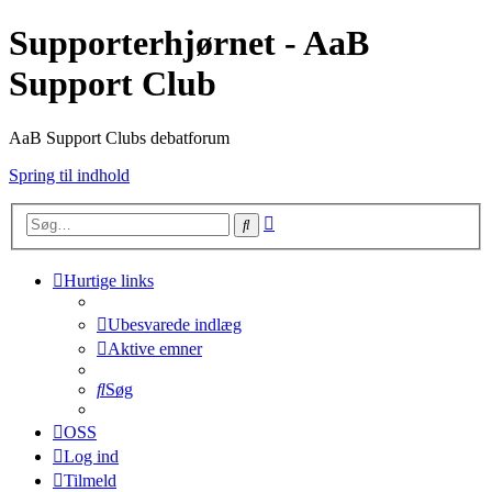
Supporterhjørnet - AaB
Support Club
AaB Support Clubs debatforum
Spring til indhold
Avanceret
Søg
søgning
Hurtige links
Ubesvarede indlæg
Aktive emner
Søg
OSS
Log ind
Tilmeld