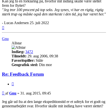
Kan jeg få en forklaring på, hvorfor mit indlæg skulle være slettet
frem for flyttet?
"Jeg tror 100 procent på top seks. Jeg synes, vi har en rigtig, rigtig
stærk trup og måske også den stærkeste i den tid, jeg har været her."
- Lucas Andersen 25. juli 2022
Top
Gnu
Allstar
Indlæg:
3472
Tilmeldt:
29. aug 2006, 09:38
Favoritspiller:
Ståle
Geografisk sted:
Din mor
Re: Feedback Forum
Citer
Indlæg
af
Gnu
»
31. aug 2015, 09:45
Jeg går ud fra at den lange ekspeditionstid er et udtryk for et godt og
gennemarbejdet svar. Hvorfor skulle mit indlæg have været slettet?