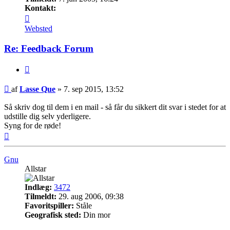
Kontakt:
Kontakt
Lasse
Websted
Que
Re: Feedback Forum
Citer
Indlæg
af
Lasse Que
»
7. sep 2015, 13:52
Så skriv dog til dem i en mail - så får du sikkert dit svar i stedet for at
udstille dig selv yderligere.
Syng for de røde!
Top
Gnu
Allstar
Indlæg:
3472
Tilmeldt:
29. aug 2006, 09:38
Favoritspiller:
Ståle
Geografisk sted:
Din mor