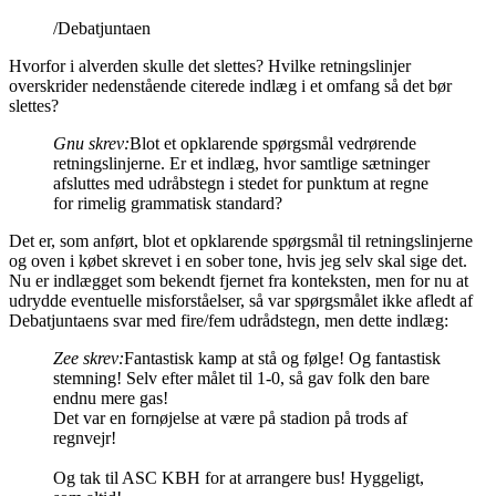
/Debatjuntaen
Hvorfor i alverden skulle det slettes? Hvilke retningslinjer
overskrider nedenstående citerede indlæg i et omfang så det bør
slettes?
Gnu skrev:
Blot et opklarende spørgsmål vedrørende
retningslinjerne. Er et indlæg, hvor samtlige sætninger
afsluttes med udråbstegn i stedet for punktum at regne
for rimelig grammatisk standard?
Det er, som anført, blot et opklarende spørgsmål til retningslinjerne
og oven i købet skrevet i en sober tone, hvis jeg selv skal sige det.
Nu er indlægget som bekendt fjernet fra konteksten, men for nu at
udrydde eventuelle misforståelser, så var spørgsmålet ikke afledt af
Debatjuntaens svar med fire/fem udrådstegn, men dette indlæg:
Zee skrev:
Fantastisk kamp at stå og følge! Og fantastisk
stemning! Selv efter målet til 1-0, så gav folk den bare
endnu mere gas!
Det var en fornøjelse at være på stadion på trods af
regnvejr!
Og tak til ASC KBH for at arrangere bus! Hyggeligt,