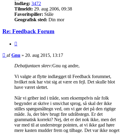
Indlæg:
3472
Tilmeldt:
29. aug 2006, 09:38
Favoritspiller:
Ståle
Geografisk sted:
Din mor
Re: Feedback Forum
Citer
Indlæg
af
Gnu
»
20. aug 2015, 13:17
Debatjuntaen skrev:
Gnu og andre,
Vi valgte at flytte indlægget til Feedback forummet,
hvilket nok har vist sig at være en fejl. Det skulle blot
have været slettet.
Når vi griber ind i tråde, som eksempelvis når folk
begynder at skrive i sms/chat sprog, så skal der ikke
stilles spørgsmåltegn ved, om vi gør det på den rigtige
måde. Ja, der blev brugt fire udråbstegn. Er det
grammatisk korrekt? Nej, det er det nok ikke, men det
var med til at understrege pointen, at vi ikke gad høre
mere kasten mudder frem og tilbage. Det var ikke noget