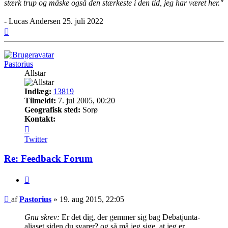
stærk trup og måske også den stærkeste i den tid, jeg har været her."
- Lucas Andersen 25. juli 2022
Top
Pastorius
Allstar
Indlæg:
13819
Tilmeldt:
7. jul 2005, 00:20
Geografisk sted:
Sorø
Kontakt:
Kontakt
Pastorius
Twitter
Re: Feedback Forum
Citer
Indlæg
af
Pastorius
»
19. aug 2015, 22:05
Gnu skrev:
Er det dig, der gemmer sig bag Debatjunta-
aliaset siden du svarer? og så må jeg sige, at jeg er