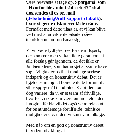
være relevante at tage op.
Spørgsmål som
"Hvorfor blev min tråd slettet?" skal
dog sendes til os pr. mail
(
debatadmin@AaB-support-club.dk
),
hvor vi gerne diskuterer låste tråde.
Formålet med dette tiltag er, at vi kan blive
ved med at udvikle debatsiden såvel
teknisk som indholdsmæssigt.
Vi vil være lydhøre overfor de indspark,
der kommer men vi kan ikke garantere, at
alle forslag går igennem, da det ikke er
Juntaen alene, som har noget at skulle have
sagt. Vi glæder os til at modtage seriøse
indspark og en konstruktiv debat. Det er
ligeledes muligt at benytte dette forum til at
stille spørgsmål til admins. Svartiden kan
dog variere, da vi er et team af frivillige,
hvorfor vi ikke kan være online hele tiden.
I nogle tilfælde vil det også være relevant
for os at undersøge fortilfælde, tekniske
muligheder etc. inden vi kan svare tilbage.
Med håb om en god og konstruktiv debat
til videreudvikling af