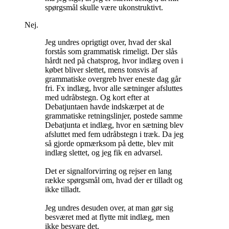
spørgsmål skulle være ukonstruktivt.
Nej.
Jeg undres oprigtigt over, hvad der skal
forstås som grammatisk rimeligt. Der slås
hårdt ned på chatsprog, hvor indlæg oven i
købet bliver slettet, mens tonsvis af
grammatiske overgreb hver eneste dag går
fri. Fx indlæg, hvor alle sætninger afsluttes
med udråbstegn. Og kort efter at
Debatjuntaen havde indskærpet at de
grammatiske retningslinjer, postede samme
Debatjunta et indlæg, hvor en sætning blev
afsluttet med fem udråbstegn i træk. Da jeg
så gjorde opmærksom på dette, blev mit
indlæg slettet, og jeg fik en advarsel.
Det er signalforvirring og rejser en lang
række spørgsmål om, hvad der er tilladt og
ikke tilladt.
Jeg undres desuden over, at man gør sig
besværet med at flytte mit indlæg, men
ikke besvare det.