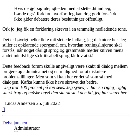
Hvis de gør sig ulejligheden med at slette dit indlæg,
bør de også forklare hvorfor. Jeg kan dog godt forstå de
ikke gider debatere deres beslutninger offentligt.
Ork jo, jeg fik en forklaring skrevet i en temmelig nedladende tone.
Det er i øvrigt heller ikke mit slettede indlæg, jeg diskutere her. Jeg
stiller et opklarende spørgsmål om, hvordan retningslinjerne skal
forstås, når noget dårligt sprog og grammatik møder kniven mens
andet mindst lige så kritisabelt sprog får lov at stå.
Dette feedback forum skulle angiveligt være skabt til dialog mellem
brugere og adminteamet og en mulighed for at diskutere
problemstillinger. Men som vi kan her er det så som så med
dialogen. Kafka kunne ikke have skrevet det bedre.
"Jeg tror 100 procent på top seks. Jeg synes, vi har en rigtig, rigtig
stærk trup og måske også den stærkeste i den tid, jeg har været her."
- Lucas Andersen 25. juli 2022
Top
Debatjuntaen
Administrator