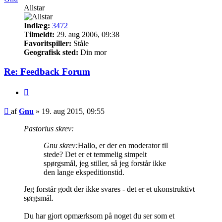
Allstar
Indlæg:
3472
Tilmeldt:
29. aug 2006, 09:38
Favoritspiller:
Ståle
Geografisk sted:
Din mor
Re: Feedback Forum
Citer
Indlæg
af
Gnu
»
19. aug 2015, 09:55
Pastorius skrev:
Gnu skrev:
Hallo, er der en moderator til
stede? Det er et temmelig simpelt
spørgsmål, jeg stiller, så jeg forstår ikke
den lange ekspeditionstid.
Jeg forstår godt der ikke svares - det er et ukonstruktivt
sørgsmål.
Du har gjort opmærksom på noget du ser som et