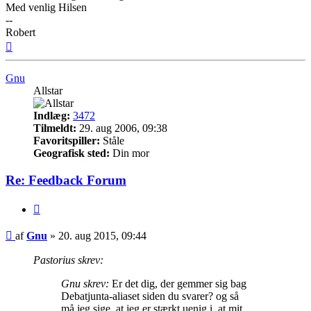
Med venlig Hilsen
--
Robert
Top
Gnu
Allstar
Indlæg:
3472
Tilmeldt:
29. aug 2006, 09:38
Favoritspiller:
Ståle
Geografisk sted:
Din mor
Re: Feedback Forum
Citer
Indlæg
af
Gnu
»
20. aug 2015, 09:44
Pastorius skrev:
Gnu skrev:
Er det dig, der gemmer sig bag
Debatjunta-aliaset siden du svarer? og så
må jeg sige, at jeg er stærkt uenig i, at mit