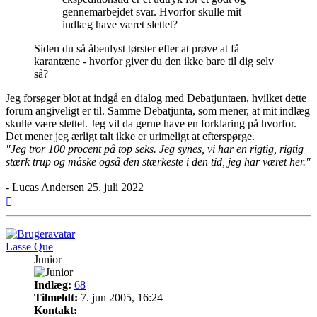
gennemarbejdet svar. Hvorfor skulle mit
indlæg have været slettet?
Siden du så åbenlyst tørster efter at prøve at få
karantæne - hvorfor giver du den ikke bare til dig selv
så?
Jeg forsøger blot at indgå en dialog med Debatjuntaen, hvilket dette
forum angiveligt er til. Samme Debatjunta, som mener, at mit indlæg
skulle være slettet. Jeg vil da gerne have en forklaring på hvorfor.
Det mener jeg ærligt talt ikke er urimeligt at efterspørge.
"Jeg tror 100 procent på top seks. Jeg synes, vi har en rigtig, rigtig
stærk trup og måske også den stærkeste i den tid, jeg har været her."
- Lucas Andersen 25. juli 2022
Top
Lasse Que
Junior
Indlæg:
68
Tilmeldt:
7. jun 2005, 16:24
Kontakt: