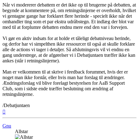
Når vi modererer debattem er det ikke op til brugerne på debatten, at
begynde at kommentere på, om retningslinjerne er overholdt, hvilket
vi gentagne gange har forklaret flere herinde - specielt ikke når det
omhandler ting som et par ekstra udråbstegn. Et indlæg der blot var
med til at forplumre debatten endnu mere end den var i forvejen.
Vi gør en aktiv indsats for at holde et tåleligt debatniveau herinde,
og derfor har vi simpelthen ikke ressourcer til også at skulle forklare
alle de actions vi tager i detaljer. Så afslutningsvis vil vi endnu en
gang understrege, at de afgørelser vi i Debatjuntaen træffer ikke kan
ankes (står i retningslinjerne).
Man er velkommen til at skrive i feedback forummet, hvis der er
noget man ikke forstår, eller hvis man har forslag til ændringer.
Ændringsforslag vil blive forelagt bestyrelsen for AaB Support
Club, som i sidste ende træffer beslutning om ændring af
retningslinjerne.
/Debatjuntaen
Top
Gnu
Allstar