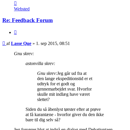
Kontakt
Lasse
Websted
Que
Re: Feedback Forum
Citer
Indlæg
af
Lasse Que
»
1. sep 2015, 08:51
Gnu skrev:
astonvilla skrev:
Gnu skrev:
Jeg går ud fra at
den lange ekspeditionstid er et
udtryk for et godt og
gennemarbejdet svar. Hvorfor
skulle mit indlæg have været
slettet?
Siden du så åbenlyst tørster efter at prøve
at få karantæne - hvorfor giver du den ikke
bare til dig selv så?
Jeg forsøger blot at indgå en dialog med Debatjuntaen,