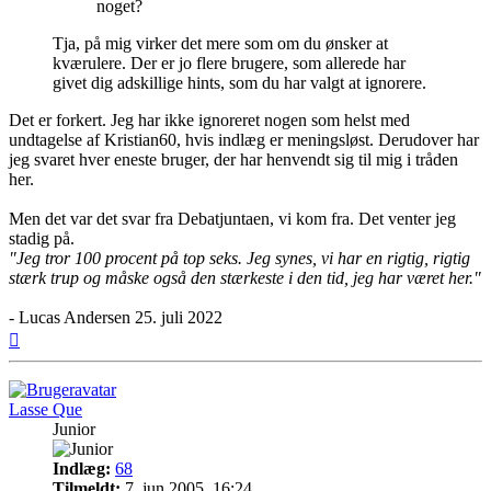
noget?
Tja, på mig virker det mere som om du ønsker at
kværulere. Der er jo flere brugere, som allerede har
givet dig adskillige hints, som du har valgt at ignorere.
Det er forkert. Jeg har ikke ignoreret nogen som helst med
undtagelse af Kristian60, hvis indlæg er meningsløst. Derudover har
jeg svaret hver eneste bruger, der har henvendt sig til mig i tråden
her.
Men det var det svar fra Debatjuntaen, vi kom fra. Det venter jeg
stadig på.
"Jeg tror 100 procent på top seks. Jeg synes, vi har en rigtig, rigtig
stærk trup og måske også den stærkeste i den tid, jeg har været her."
- Lucas Andersen 25. juli 2022
Top
Lasse Que
Junior
Indlæg:
68
Tilmeldt:
7. jun 2005, 16:24