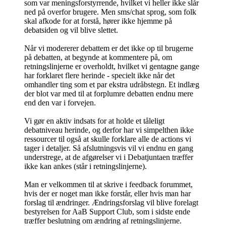
som var meningsforstyrrende, hvilket vi heller ikke slår
ned på overfor brugere. Men sms/chat sprog, som folk
skal afkode for at forstå, hører ikke hjemme på
debatsiden og vil blive slettet.
Når vi modererer debattem er det ikke op til brugerne
på debatten, at begynde at kommentere på, om
retningslinjerne er overholdt, hvilket vi gentagne gange
har forklaret flere herinde - specielt ikke når det
omhandler ting som et par ekstra udråbstegn. Et indlæg
der blot var med til at forplumre debatten endnu mere
end den var i forvejen.
Vi gør en aktiv indsats for at holde et tåleligt
debatniveau herinde, og derfor har vi simpelthen ikke
ressourcer til også at skulle forklare alle de actions vi
tager i detaljer. Så afslutningsvis vil vi endnu en gang
understrege, at de afgørelser vi i Debatjuntaen træffer
ikke kan ankes (står i retningslinjerne).
Man er velkommen til at skrive i feedback forummet,
hvis der er noget man ikke forstår, eller hvis man har
forslag til ændringer. Ændringsforslag vil blive forelagt
bestyrelsen for AaB Support Club, som i sidste ende
træffer beslutning om ændring af retningslinjerne.