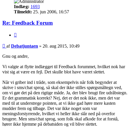
Indlæg:
1693
Tilmeldt:
25. jun 2006, 16:57
Re: Feedback Forum
Citer
Indlæg
af
Debatjuntaen
»
20. aug 2015, 10:49
Gnu og andre,
Vi valgte at flytte indlægget til Feedback forummet, hvilket nok har
vist sig at være en fejl. Det skulle blot have været slettet.
Når vi griber ind i tråde, som eksempelvis når folk begynder at
skrive i sms/chat sprog, så skal der ikke stilles spørgsmåltegn ved,
om vi gør det på den rigtige måde. Ja, der blev brugt fire udråbstegn.
Er det grammatisk korrekt? Nej, det er det nok ikke, men det var
med til at understrege pointen, at vi ikke gad høre mere kasten
mudder frem og tilbage. Det var ikke noget som var
meningsforstyrrende, hvilket vi heller ikke slår ned på overfor
brugere. Men sms/chat sprog, som folk skal afkode for at forstå,
hører ikke hjemme på debatsiden og vil blive slettet.