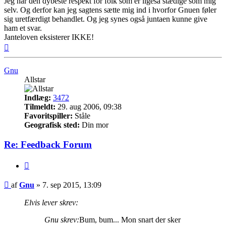
Jeg har den dybeste respekt for folk som er ligeså stædige som mig
selv. Og derfor kan jeg sagtens sætte mig ind i hvorfor Gnuen føler
sig uretfærdigt behandlet. Og jeg synes også juntaen kunne give
ham et svar.
Janteloven eksisterer IKKE!
Top
Gnu
Allstar
Indlæg:
3472
Tilmeldt:
29. aug 2006, 09:38
Favoritspiller:
Ståle
Geografisk sted:
Din mor
Re: Feedback Forum
Citer
Indlæg
af
Gnu
»
7. sep 2015, 13:09
Elvis lever skrev:
Gnu skrev:
Bum, bum... Mon snart der sker