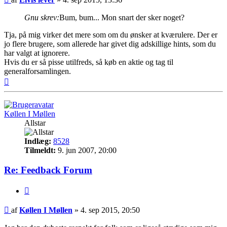
Gnu skrev:
Bum, bum... Mon snart der sker noget?
Tja, på mig virker det mere som om du ønsker at kværulere. Der er
jo flere brugere, som allerede har givet dig adskillige hints, som du
har valgt at ignorere.
Hvis du er så pisse utilfreds, så køb en aktie og tag til
generalforsamlingen.
Top
Køllen I Møllen
Allstar
Indlæg:
8528
Tilmeldt:
9. jun 2007, 20:00
Re: Feedback Forum
Citer
Indlæg
af
Køllen I Møllen
»
4. sep 2015, 20:50