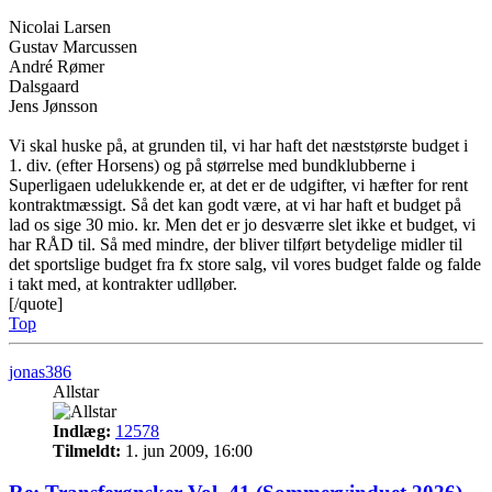
Nicolai Larsen
Gustav Marcussen
André Rømer
Dalsgaard
Jens Jønsson
Vi skal huske på, at grunden til, vi har haft det næststørste budget i
1. div. (efter Horsens) og på størrelse med bundklubberne i
Superligaen udelukkende er, at det er de udgifter, vi hæfter for rent
kontraktmæssigt. Så det kan godt være, at vi har haft et budget på
lad os sige 30 mio. kr. Men det er jo desværre slet ikke et budget, vi
har RÅD til. Så med mindre, der bliver tilført betydelige midler til
det sportslige budget fra fx store salg, vil vores budget falde og falde
i takt med, at kontrakter udlløber.
[/quote]
Top
jonas386
Allstar
Indlæg:
12578
Tilmeldt:
1. jun 2009, 16:00