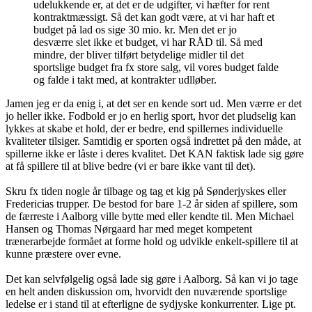
udelukkende er, at det er de udgifter, vi hæfter for rent
kontraktmæssigt. Så det kan godt være, at vi har haft et
budget på lad os sige 30 mio. kr. Men det er jo
desværre slet ikke et budget, vi har RÅD til. Så med
mindre, der bliver tilført betydelige midler til det
sportslige budget fra fx store salg, vil vores budget falde
og falde i takt med, at kontrakter udlløber.
Jamen jeg er da enig i, at det ser en kende sort ud. Men værre er det
jo heller ikke. Fodbold er jo en herlig sport, hvor det pludselig kan
lykkes at skabe et hold, der er bedre, end spillernes individuelle
kvaliteter tilsiger. Samtidig er sporten også indrettet på den måde, at
spillerne ikke er låste i deres kvalitet. Det KAN faktisk lade sig gøre
at få spillere til at blive bedre (vi er bare ikke vant til det).
Skru fx tiden nogle år tilbage og tag et kig på Sønderjyskes eller
Fredericias trupper. De bestod for bare 1-2 år siden af spillere, som
de færreste i Aalborg ville bytte med eller kendte til. Men Michael
Hansen og Thomas Nørgaard har med meget kompetent
trænerarbejde formået at forme hold og udvikle enkelt-spillere til at
kunne præstere over evne.
Det kan selvfølgelig også lade sig gøre i Aalborg. Så kan vi jo tage
en helt anden diskussion om, hvorvidt den nuværende sportslige
ledelse er i stand til at efterligne de sydjyske konkurrenter. Lige pt.