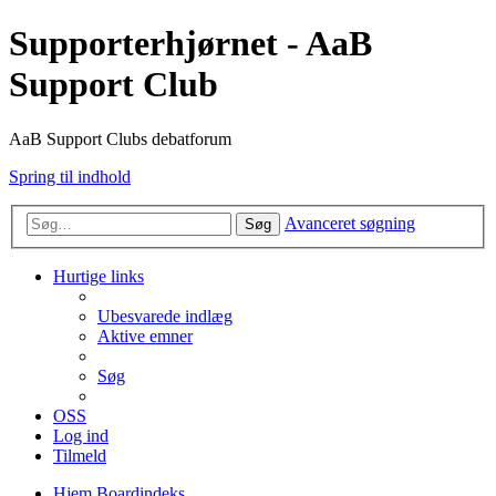
Supporterhjørnet - AaB
Support Club
AaB Support Clubs debatforum
Spring til indhold
Avanceret søgning
Søg
Hurtige links
Ubesvarede indlæg
Aktive emner
Søg
OSS
Log ind
Tilmeld
Hjem
Boardindeks