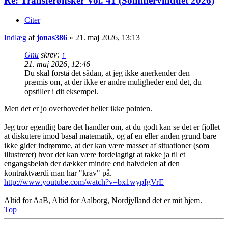
Re: Transferønsker Vol. 41 (Sommervinduet 2026)
Citer
Indlæg
af
jonas386
»
21. maj 2026, 13:13
Gnu
skrev:
↑
21. maj 2026, 12:46
Du skal forstå det sådan, at jeg ikke anerkender den
præmis om, at der ikke er andre muligheder end det, du
opstiller i dit eksempel.
Men det er jo overhovedet heller ikke pointen.
Jeg tror egentlig bare det handler om, at du godt kan se det er fjollet
at diskutere imod basal matematik, og af en eller anden grund bare
ikke gider indrømme, at der kan være masser af situationer (som
illustreret) hvor det kan være fordelagtigt at takke ja til et
engangsbeløb der dækker mindre end halvdelen af den
kontraktværdi man har "krav" på.
http://www.youtube.com/watch?v=bx1wypIgVrE
Altid for AaB, Altid for Aalborg, Nordjylland det er mit hjem.
Top