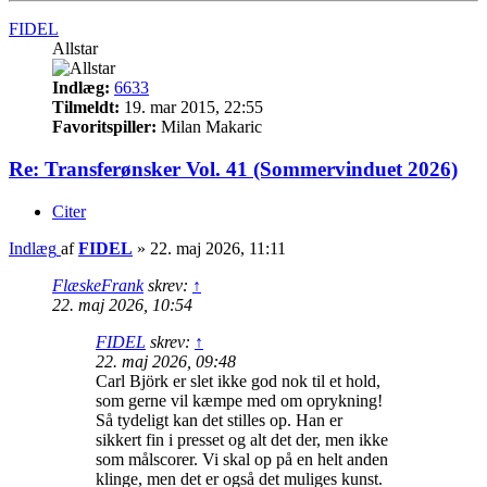
FIDEL
Allstar
Indlæg:
6633
Tilmeldt:
19. mar 2015, 22:55
Favoritspiller:
Milan Makaric
Re: Transferønsker Vol. 41 (Sommervinduet 2026)
Citer
Indlæg
af
FIDEL
»
22. maj 2026, 11:11
FlæskeFrank
skrev:
↑
22. maj 2026, 10:54
FIDEL
skrev:
↑
22. maj 2026, 09:48
Carl Björk er slet ikke god nok til et hold,
som gerne vil kæmpe med om oprykning!
Så tydeligt kan det stilles op. Han er
sikkert fin i presset og alt det der, men ikke
som målscorer. Vi skal op på en helt anden
klinge, men det er også det muliges kunst.