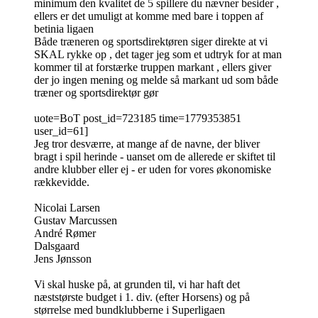
minimum den kvalitet de 5 spillere du nævner besider ,
ellers er det umuligt at komme med bare i toppen af
betinia ligaen
Både træneren og sportsdirektøren siger direkte at vi
SKAL rykke op , det tager jeg som et udtryk for at man
kommer til at forstærke truppen markant , ellers giver
der jo ingen mening og melde så markant ud som både
træner og sportsdirektør gør
uote=BoT post_id=723185 time=1779353851
user_id=61]
Jeg tror desværre, at mange af de navne, der bliver
bragt i spil herinde - uanset om de allerede er skiftet til
andre klubber eller ej - er uden for vores økonomiske
rækkevidde.
Nicolai Larsen
Gustav Marcussen
André Rømer
Dalsgaard
Jens Jønsson
Vi skal huske på, at grunden til, vi har haft det
næststørste budget i 1. div. (efter Horsens) og på
størrelse med bundklubberne i Superligaen