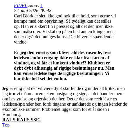
FIDEL
skrev:
↑
22. maj 2026, 09:48
Carl Björk er slet ikke god nok til et hold, som gerne vil
kæmpe med om oprykning! Så tydeligt kan det stilles
op. Han er sikkert fin i presset og alt det der, men ikke
som målscorer. Vi skal op på en helt anden klinge, men
det er også det muliges kunst. Det bliver et spændende
vindue.
Er jeg den eneste, som bliver aldeles rasende, hvis
ledelsen endnu engang ikke er klar fra starten af
vinduet, og vi får et lunkent vindue!? Klubben er
dybt dybt afhængig af rigtige beslutninger nu. Men
kan vores ledelse tage de rigtige beslutninger? Vi
har ikke helt set det endnu.
Jeg er enig i, at det vil være dybt skuffende og under alt kritik, men
jeg tror vi må nuancere et en postgang og sige, at det handler mere
om bestyrelse og erjerskab det her. Det er det som reelt låser os
ledelsen/spænder ben fordi tingene er uafklarede og ingen kender de
økonomiske rammer. Problemet ligger som for et år siden i
Hamburg.
RAUS RAUS SSE!
Top