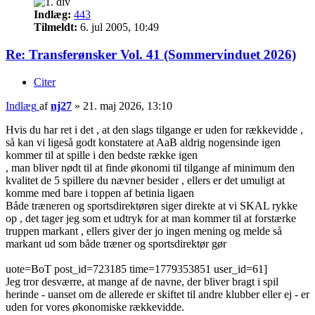
Indlæg:
443
Tilmeldt:
6. jul 2005, 10:49
Re: Transferønsker Vol. 41 (Sommervinduet 2026)
Citer
Indlæg
af
nj27
»
21. maj 2026, 13:10
Hvis du har ret i det , at den slags tilgange er uden for rækkevidde ,
så kan vi ligeså godt konstatere at AaB aldrig nogensinde igen
kommer til at spille i den bedste række igen
, man bliver nødt til at finde økonomi til tilgange af minimum den
kvalitet de 5 spillere du nævner besider , ellers er det umuligt at
komme med bare i toppen af betinia ligaen
Både træneren og sportsdirektøren siger direkte at vi SKAL rykke
op , det tager jeg som et udtryk for at man kommer til at forstærke
truppen markant , ellers giver der jo ingen mening og melde så
markant ud som både træner og sportsdirektør gør
uote=BoT post_id=723185 time=1779353851 user_id=61]
Jeg tror desværre, at mange af de navne, der bliver bragt i spil
herinde - uanset om de allerede er skiftet til andre klubber eller ej - er
uden for vores økonomiske rækkevidde.