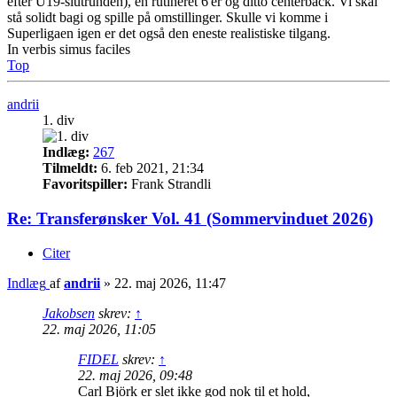
efter U19-slutrunden), en rutineret 6'er og ditto centerback. Vi skal
stå solidt bagi og spille på omstillinger. Skulle vi komme i
Superligaen igen er det også den eneste realistiske tilgang.
In verbis simus faciles
Top
andrii
1. div
Indlæg:
267
Tilmeldt:
6. feb 2021, 21:34
Favoritspiller:
Frank Strandli
Re: Transferønsker Vol. 41 (Sommervinduet 2026)
Citer
Indlæg
af
andrii
»
22. maj 2026, 11:47
Jakobsen
skrev:
↑
22. maj 2026, 11:05
FIDEL
skrev:
↑
22. maj 2026, 09:48
Carl Björk er slet ikke god nok til et hold,