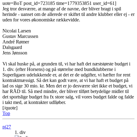
uote=BoT post_id=723185 time=1779353851 user_id=61]
Jeg tror desværre, at mange af de navne, der bliver bragt i spil
herinde - uanset om de allerede er skiftet til andre klubber eller ej - er
uden for vores økonomiske rækkevidde.
Nicolai Larsen
Gustav Marcussen
André Rømer
Dalsgaard
Jens Jønsson
Vi skal huske på, at grunden til, vi har haft det næststørste budget i
1. div. (efter Horsens) og på størrelse med bundklubberne i
Superligaen udelukkende er, at det er de udgifter, vi hæfter for rent
kontraktmæssigt. Så det kan godt være, at vi har haft et budget på
lad os sige 30 mio. kr. Men det er jo desværre slet ikke et budget, vi
har RÅD til. Så med mindre, der bliver tilført betydelige midler til
det sportslige budget fra fx store salg, vil vores budget falde og falde
i takt med, at kontrakter udlløber.
[/quote]
Top
nj27
1. div