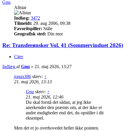
Gnu
Allstar
Indlæg:
3472
Tilmeldt:
29. aug 2006, 09:38
Favoritspiller:
Ståle
Geografisk sted:
Din mor
Re: Transferønsker Vol. 41 (Sommervinduet 2026)
Citer
Indlæg
af
Gnu
»
21. maj 2026, 13:27
jonas386
skrev:
↑
21. maj 2026, 13:13
Gnu
skrev:
↑
21. maj 2026, 12:46
Du skal forstå det sådan, at jeg ikke
anerkender den præmis om, at der ikke er
andre muligheder end det, du opstiller i dit
eksempel.
Men det er jo overhovedet heller ikke pointen.