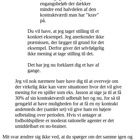
engangsbeløb der dækker
mindre end halvdelen af den
kontraktværdi man har "krav"
på.
Du vil have, at jeg tager stilling til et
konkret eksempel. Jeg anerkender ikke
præmissen, der lægger til grund for det
eksempel. Derfor giver det selvfølgelig
ikke mening at tage stilling til det.
Det har jeg nu forklaret dig et hav af
gange.
Jeg vil nok nærmere bare have dig til at overveje om
der virkelig ikke kan være situationer hvor det vil give
mening for en spiller som eks. Jasson at sige ja til at få
30% af sin kontraktværdi udbetalt her og nu, for så til
gengæld at have muligheden for at få en ny kontrakt
andetsteds der (samlet set) vil give ham en højere
udbetaling over perioden. Hvis vi antager at
fodboldspillere er moderat rationelle agenter er det
umiddelbart en no-brainer.
Mit svar ændrer sig ikke ved, at du spørger om det samme igen og