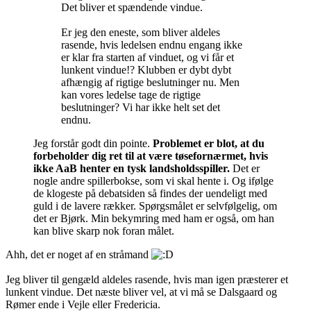
Det bliver et spændende vindue.
Er jeg den eneste, som bliver aldeles
rasende, hvis ledelsen endnu engang ikke
er klar fra starten af vinduet, og vi får et
lunkent vindue!? Klubben er dybt dybt
afhængig af rigtige beslutninger nu. Men
kan vores ledelse tage de rigtige
beslutninger? Vi har ikke helt set det
endnu.
Jeg forstår godt din pointe.
Problemet er blot, at du
forbeholder dig ret til at være tøsefornærmet, hvis
ikke AaB henter en tysk landsholdsspiller.
Det er
nogle andre spillerbokse, som vi skal hente i. Og ifølge
de klogeste på debatsiden så findes der uendeligt med
guld i de lavere rækker. Spørgsmålet er selvfølgelig, om
det er Bjørk. Min bekymring med ham er også, om han
kan blive skarp nok foran målet.
Ahh, det er noget af en stråmand
Jeg bliver til gengæld aldeles rasende, hvis man igen præsterer et
lunkent vindue. Det næste bliver vel, at vi må se Dalsgaard og
Rømer ende i Vejle eller Fredericia.