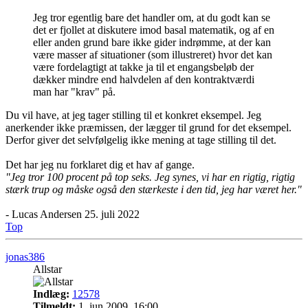
Jeg tror egentlig bare det handler om, at du godt kan se
det er fjollet at diskutere imod basal matematik, og af en
eller anden grund bare ikke gider indrømme, at der kan
være masser af situationer (som illustreret) hvor det kan
være fordelagtigt at takke ja til et engangsbeløb der
dækker mindre end halvdelen af den kontraktværdi
man har "krav" på.
Du vil have, at jeg tager stilling til et konkret eksempel. Jeg
anerkender ikke præmissen, der lægger til grund for det eksempel.
Derfor giver det selvfølgelig ikke mening at tage stilling til det.
Det har jeg nu forklaret dig et hav af gange.
"Jeg tror 100 procent på top seks. Jeg synes, vi har en rigtig, rigtig
stærk trup og måske også den stærkeste i den tid, jeg har været her."
- Lucas Andersen 25. juli 2022
Top
jonas386
Allstar
Indlæg:
12578
Tilmeldt:
1. jun 2009, 16:00