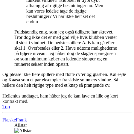
lunkent vindue!? Klubben er dybt dybt
afhængig af rigtige beslutninger nu. Men
kan vores ledelse tage de rigtige
beslutninger? Vi har ikke helt set det
endnu.
Fuldstændig enig, som jeg også tidligere har skrevet.
Tror dog ikke det er med god vilje hvis klubben venter
til sidst i vinduet. De bedste spillere AaB kan gå efter
skal 1. Overbetales eller 2. Have udtømt mulighederne
på højere niveau. Jeg håber dog de slagter sparegrisen
og som minimum køber en ledende stopper og en
rutineret sekser inden opstart.
Og please ikke flere spillere med flotte cv’er og glasben. Kallesøe
og Kaasa som et par eksempler fra sidste sommers vindue. Så
hellere den helt rigtige type med et knap så prangende cv.
Hellenius undtaget, ham håber jeg de kan lave en lille og kort
kontrakt med.
Top
FlæskeFrank
Allstar