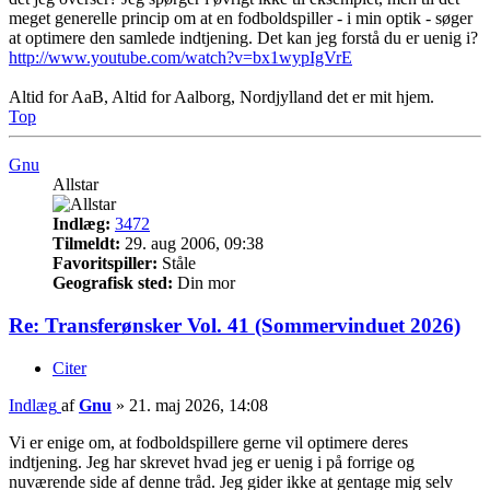
meget generelle princip om at en fodboldspiller - i min optik - søger
at optimere den samlede indtjening. Det kan jeg forstå du er uenig i?
http://www.youtube.com/watch?v=bx1wypIgVrE
Altid for AaB, Altid for Aalborg, Nordjylland det er mit hjem.
Top
Gnu
Allstar
Indlæg:
3472
Tilmeldt:
29. aug 2006, 09:38
Favoritspiller:
Ståle
Geografisk sted:
Din mor
Re: Transferønsker Vol. 41 (Sommervinduet 2026)
Citer
Indlæg
af
Gnu
»
21. maj 2026, 14:08
Vi er enige om, at fodboldspillere gerne vil optimere deres
indtjening. Jeg har skrevet hvad jeg er uenig i på forrige og
nuværende side af denne tråd. Jeg gider ikke at gentage mig selv