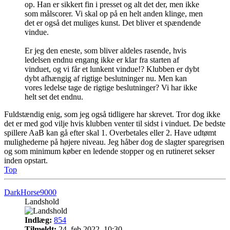
op. Han er sikkert fin i presset og alt det der, men ikke
som målscorer. Vi skal op på en helt anden klinge, men
det er også det muliges kunst. Det bliver et spændende
vindue.
Er jeg den eneste, som bliver aldeles rasende, hvis
ledelsen endnu engang ikke er klar fra starten af
vinduet, og vi får et lunkent vindue!? Klubben er dybt
dybt afhængig af rigtige beslutninger nu. Men kan
vores ledelse tage de rigtige beslutninger? Vi har ikke
helt set det endnu.
Fuldstændig enig, som jeg også tidligere har skrevet. Tror dog ikke
det er med god vilje hvis klubben venter til sidst i vinduet. De bedste
spillere AaB kan gå efter skal 1. Overbetales eller 2. Have udtømt
mulighederne på højere niveau. Jeg håber dog de slagter sparegrisen
og som minimum køber en ledende stopper og en rutineret sekser
inden opstart.
Top
DarkHorse9000
Landshold
Indlæg:
854
Tilmeldt:
24. feb 2022, 10:30