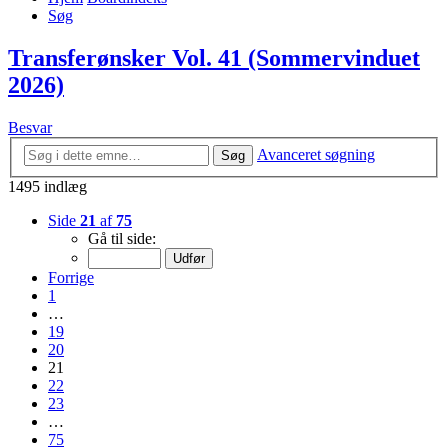
Søg
Transferønsker Vol. 41 (Sommervinduet
2026)
Besvar
Avanceret søgning
Søg
1495 indlæg
Side
21
af
75
Gå til side:
Forrige
1
…
19
20
21
22
23
…
75