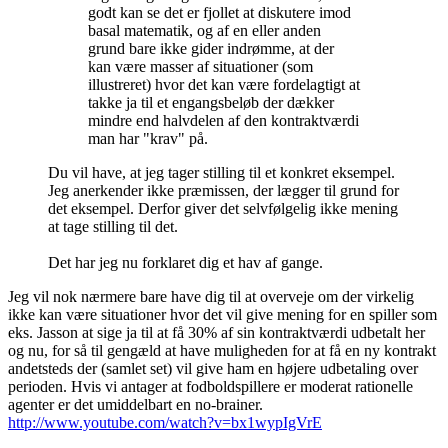
godt kan se det er fjollet at diskutere imod
basal matematik, og af en eller anden
grund bare ikke gider indrømme, at der
kan være masser af situationer (som
illustreret) hvor det kan være fordelagtigt at
takke ja til et engangsbeløb der dækker
mindre end halvdelen af den kontraktværdi
man har "krav" på.
Du vil have, at jeg tager stilling til et konkret eksempel.
Jeg anerkender ikke præmissen, der lægger til grund for
det eksempel. Derfor giver det selvfølgelig ikke mening
at tage stilling til det.
Det har jeg nu forklaret dig et hav af gange.
Jeg vil nok nærmere bare have dig til at overveje om der virkelig
ikke kan være situationer hvor det vil give mening for en spiller som
eks. Jasson at sige ja til at få 30% af sin kontraktværdi udbetalt her
og nu, for så til gengæld at have muligheden for at få en ny kontrakt
andetsteds der (samlet set) vil give ham en højere udbetaling over
perioden. Hvis vi antager at fodboldspillere er moderat rationelle
agenter er det umiddelbart en no-brainer.
http://www.youtube.com/watch?v=bx1wypIgVrE