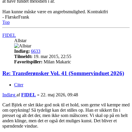
at have fundet melodien i år.
Han kunne måske være en angrebsmulighed. Kontraktfri
- FlæskeFrank
Top
FIDEL
Allstar
Indlæg:
6633
Tilmeldt:
19. mar 2015, 22:55
Favoritspiller:
Milan Makaric
Re: Transferønsker Vol. 41 (Sommervinduet 2026)
Citer
Indlæg
af
FIDEL
»
22. maj 2026, 09:48
Carl Björk er slet ikke god nok til et hold, som gerne vil kæmpe med
om oprykning! Så tydeligt kan det stilles op. Han er sikkert fin i
presset og alt det der, men ikke som målscorer. Vi skal op på en helt
anden klinge, men det er også det muliges kunst. Det bliver et
spændende vindue.