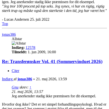
igen. Jeg anerkender stadig ikke præmissen for dit eksempel.
"Jeg tror 100 procent på top seks. Jeg synes, vi har en rigtig, rigtig
stærk trup og måske også den stærkeste i den tid, jeg har været her."
- Lucas Andersen 25. juli 2022
Top
jonas386
Allstar
Indlæg:
12578
Tilmeldt:
1. jun 2009, 16:00
Re: Transferønsker Vol. 41 (Sommervinduet 2026)
Citer
Indlæg
af
jonas386
»
21. maj 2026, 13:59
Gnu
skrev:
↑
21. maj 2026, 13:57
Jeg anerkender stadig ikke præmissen for dit eksempel.
Hvorfor dog ikke? Det er ret simpel forhandlingspsykologi. Hvad er
det jeg overser? Jeg spørger i øvrigt ikke til eksemplet, men til det