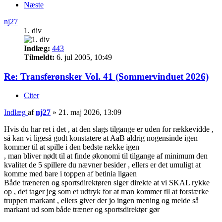
Næste
nj27
1. div
Indlæg:
443
Tilmeldt:
6. jul 2005, 10:49
Re: Transferønsker Vol. 41 (Sommervinduet 2026)
Citer
Indlæg
af
nj27
»
21. maj 2026, 13:09
Hvis du har ret i det , at den slags tilgange er uden for rækkevidde ,
så kan vi ligeså godt konstatere at AaB aldrig nogensinde igen
kommer til at spille i den bedste række igen
, man bliver nødt til at finde økonomi til tilgange af minimum den
kvalitet de 5 spillere du nævner besider , ellers er det umuligt at
komme med bare i toppen af betinia ligaen
Både træneren og sportsdirektøren siger direkte at vi SKAL rykke
op , det tager jeg som et udtryk for at man kommer til at forstærke
truppen markant , ellers giver der jo ingen mening og melde så
markant ud som både træner og sportsdirektør gør