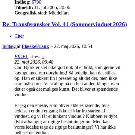
Indlæg:
6790
Tilmeldt:
11. jul 2005, 20:06
Geografisk sted:
Middelfart
Re: Transferønsker Vol. 41 (Sommervinduet 2026)
Citer
Indlæg
af
FlæskeFrank
»
22. maj 2026, 10:54
FIDEL
skrev:
↑
22. maj 2026, 09:48
Carl Björk er slet ikke god nok til et hold, som gerne vil
kæmpe med om oprykning! Så tydeligt kan det stilles
op. Han er sikkert fin i presset og alt det der, men ikke
som målscorer. Vi skal op på en helt anden klinge, men
det er også det muliges kunst. Det bliver et spændende
vindue.
Er jeg den eneste, som bliver aldeles rasende, hvis
ledelsen endnu engang ikke er klar fra starten af
vinduet, og vi får et lunkent vindue!? Klubben er dybt
dybt afhængig af rigtige beslutninger nu. Men kan
vores ledelse tage de rigtige beslutninger? Vi har ikke
helt set det endnu.