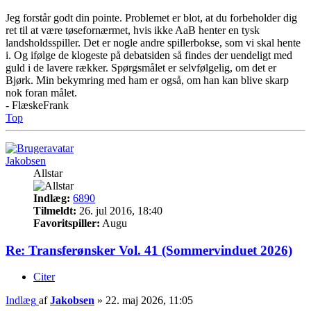
Jeg forstår godt din pointe. Problemet er blot, at du forbeholder dig
ret til at være tøsefornærmet, hvis ikke AaB henter en tysk
landsholdsspiller. Det er nogle andre spillerbokse, som vi skal hente
i. Og ifølge de klogeste på debatsiden så findes der uendeligt med
guld i de lavere rækker. Spørgsmålet er selvfølgelig, om det er
Bjørk. Min bekymring med ham er også, om han kan blive skarp
nok foran målet.
- FlæskeFrank
Top
Jakobsen
Allstar
Indlæg:
6890
Tilmeldt:
26. jul 2016, 18:40
Favoritspiller:
Augu
Re: Transferønsker Vol. 41 (Sommervinduet 2026)
Citer
Indlæg
af
Jakobsen
»
22. maj 2026, 11:05