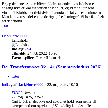
Er jeg den eneste, som bliver aldeles rasende, hvis ledelsen endnu
engang ikke er klar fra starten af vinduet, og vi får et lunkent
vindue!? Klubben er dybt dybt afhængig af rigtige beslutninger nu.
Men kan vores ledelse tage de rigtige beslutninger? Vi har ikke helt
set det endnu.
Top
DarkHorse9000
Landshold
Indlæg:
854
Tilmeldt:
24. feb 2022, 10:30
Favoritspiller:
Oscar Hiljemark
Re: Transferønsker Vol. 41 (Sommervinduet 2026)
Citer
Indlæg
af
DarkHorse9000
»
22. maj 2026, 10:16
FIDEL
skrev:
↑
22. maj 2026, 09:48
Carl Björk er slet ikke god nok til et hold, som gerne vil
kæmpe med om oprykning! Så tydeligt kan det stilles