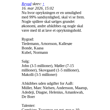
Reyad
skrev:
↑
16. mar 2026, 15:02
Nu hvor oprykningen er en umulighed
med 99% sandsynlighed, skal vi se frem.
Nogle spillere skal sælges grundet
økonomi, andre afskibbes og nogle skal
være med til at lave et oprykningshold.
Rygrad:
Tiedemann, Arnorsson, Kallesøe
Bonde, Kaasa
Kubel, Normann
Salg:
John (3-5 millioner), Møller (7-15
millioner), Skovgaard (1-5 millioner),
Makolli (3-5 millioner)
Afskibbes uden udgifter for AaB:
Müller, Marc Nielsen, Andersson, Maarup,
Adedeji, Diagne, Helenius, Amankwah,
De Boer
Talenter:
Grønkjær, Tcacenco og evt. nye u-19