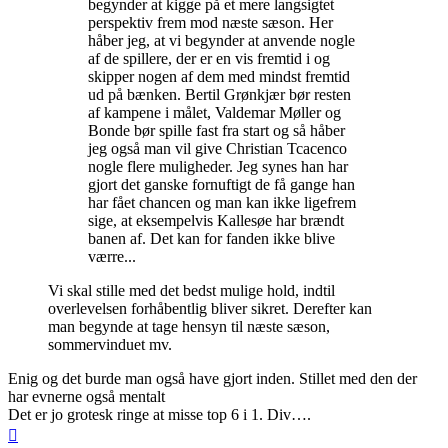
begynder at kigge på et mere langsigtet
perspektiv frem mod næste sæson. Her
håber jeg, at vi begynder at anvende nogle
af de spillere, der er en vis fremtid i og
skipper nogen af dem med mindst fremtid
ud på bænken. Bertil Grønkjær bør resten
af kampene i målet, Valdemar Møller og
Bonde bør spille fast fra start og så håber
jeg også man vil give Christian Tcacenco
nogle flere muligheder. Jeg synes han har
gjort det ganske fornuftigt de få gange han
har fået chancen og man kan ikke ligefrem
sige, at eksempelvis Kallesøe har brændt
banen af. Det kan for fanden ikke blive
værre...
Vi skal stille med det bedst mulige hold, indtil
overlevelsen forhåbentlig bliver sikret. Derefter kan
man begynde at tage hensyn til næste sæson,
sommervinduet mv.
Enig og det burde man også have gjort inden. Stillet med den der
har evnerne også mentalt
Det er jo grotesk ringe at misse top 6 i 1. Div….
Top