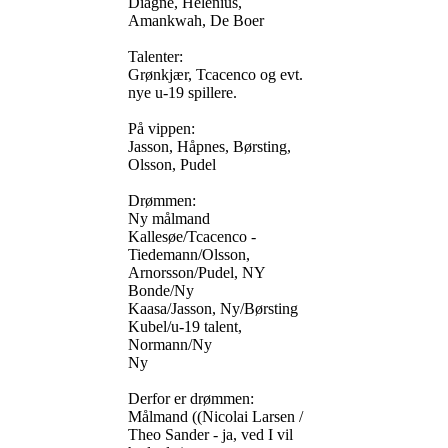
Diagne, Helenius,
Amankwah, De Boer
Talenter:
Grønkjær, Tcacenco og evt.
nye u-19 spillere.
På vippen:
Jasson, Håpnes, Børsting,
Olsson, Pudel
Drømmen:
Ny målmand
Kallesøe/Tcacenco -
Tiedemann/Olsson,
Arnorsson/Pudel, NY
Bonde/Ny
Kaasa/Jasson, Ny/Børsting
Kubel/u-19 talent,
Normann/Ny
Ny
Derfor er drømmen:
Målmand ((Nicolai Larsen /
Theo Sander - ja, ved I vil