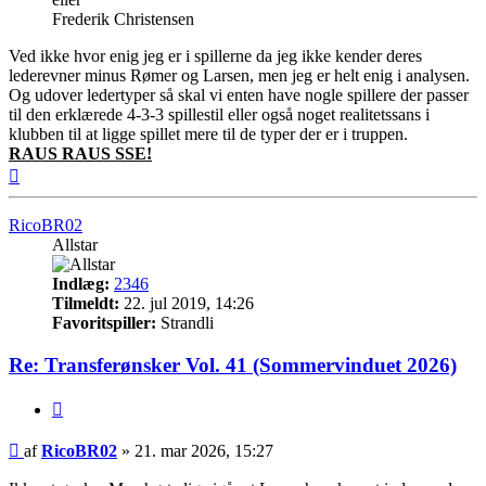
Frederik Christensen
Ved ikke hvor enig jeg er i spillerne da jeg ikke kender deres
lederevner minus Rømer og Larsen, men jeg er helt enig i analysen.
Og udover ledertyper så skal vi enten have nogle spillere der passer
til den erklærede 4-3-3 spillestil eller også noget realitetssans i
klubben til at ligge spillet mere til de typer der er i truppen.
RAUS RAUS SSE!
Top
RicoBR02
Allstar
Indlæg:
2346
Tilmeldt:
22. jul 2019, 14:26
Favoritspiller:
Strandli
Re: Transferønsker Vol. 41 (Sommervinduet 2026)
Citer
Indlæg
af
RicoBR02
»
21. mar 2026, 15:27