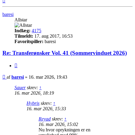
baresi
Allstar
Indlæg:
4175
Tilmeldt:
17. aug 2017, 16:53
Favoritspiller:
baresi
Re: Transferønsker Vol. 41 (Sommervinduet 2026)
Citer
Indlæg
af
baresi
»
16. mar 2026, 19:43
Sauer
skrev:
↑
16. mar 2026, 18:19
Hybris
skrev:
↑
16. mar 2026, 15:33
Reyad
skrev:
↑
16. mar 2026, 15:02
Nu hvor oprykningen er en