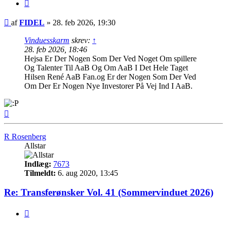
Citer
Indlæg
af
FIDEL
»
28. feb 2026, 19:30
Vinduesskarm
skrev:
↑
28. feb 2026, 18:46
Hejsa Er Der Nogen Som Der Ved Noget Om spillere
Og Talenter Til AaB Og Om AaB I Det Hele Taget
Hilsen René AaB Fan.og Er der Nogen Som Der Ved
Om Der Er Nogen Nye Investorer På Vej Ind I AaB.
Top
R Rosenberg
Allstar
Indlæg:
7673
Tilmeldt:
6. aug 2020, 13:45
Re: Transferønsker Vol. 41 (Sommervinduet 2026)
Citer