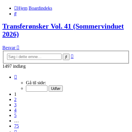
Hjem
Boardindeks
Søg
Transferønsker Vol. 41 (Sommervinduet
2026)
Besvar
Avanceret
Søg
søgning
1497 indlæg
Side
1
Gå til side:
af
75
1
2
3
4
5
…
75
Næste