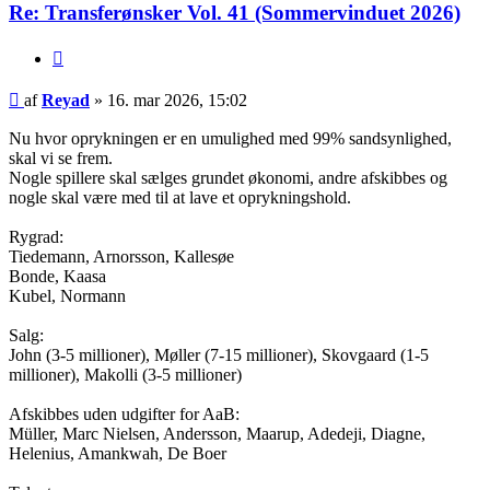
Re: Transferønsker Vol. 41 (Sommervinduet 2026)
Citer
Indlæg
af
Reyad
»
16. mar 2026, 15:02
Nu hvor oprykningen er en umulighed med 99% sandsynlighed,
skal vi se frem.
Nogle spillere skal sælges grundet økonomi, andre afskibbes og
nogle skal være med til at lave et oprykningshold.
Rygrad:
Tiedemann, Arnorsson, Kallesøe
Bonde, Kaasa
Kubel, Normann
Salg:
John (3-5 millioner), Møller (7-15 millioner), Skovgaard (1-5
millioner), Makolli (3-5 millioner)
Afskibbes uden udgifter for AaB:
Müller, Marc Nielsen, Andersson, Maarup, Adedeji, Diagne,
Helenius, Amankwah, De Boer