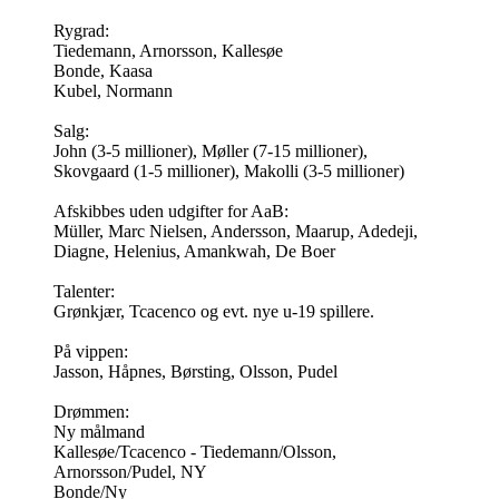
Rygrad:
Tiedemann, Arnorsson, Kallesøe
Bonde, Kaasa
Kubel, Normann
Salg:
John (3-5 millioner), Møller (7-15 millioner),
Skovgaard (1-5 millioner), Makolli (3-5 millioner)
Afskibbes uden udgifter for AaB:
Müller, Marc Nielsen, Andersson, Maarup, Adedeji,
Diagne, Helenius, Amankwah, De Boer
Talenter:
Grønkjær, Tcacenco og evt. nye u-19 spillere.
På vippen:
Jasson, Håpnes, Børsting, Olsson, Pudel
Drømmen:
Ny målmand
Kallesøe/Tcacenco - Tiedemann/Olsson,
Arnorsson/Pudel, NY
Bonde/Ny