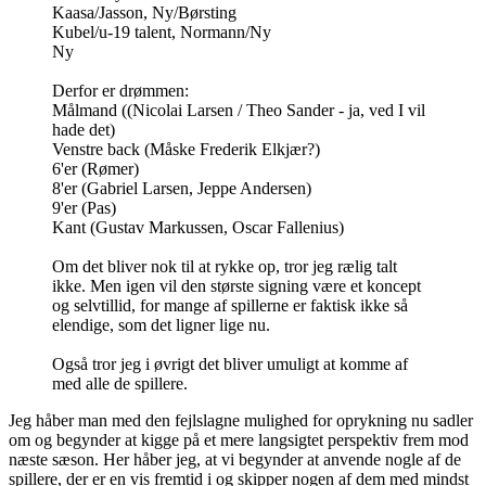
Kaasa/Jasson, Ny/Børsting
Kubel/u-19 talent, Normann/Ny
Ny
Derfor er drømmen:
Målmand ((Nicolai Larsen / Theo Sander - ja, ved I vil
hade det)
Venstre back (Måske Frederik Elkjær?)
6'er (Rømer)
8'er (Gabriel Larsen, Jeppe Andersen)
9'er (Pas)
Kant (Gustav Markussen, Oscar Fallenius)
Om det bliver nok til at rykke op, tror jeg rælig talt
ikke. Men igen vil den største signing være et koncept
og selvtillid, for mange af spillerne er faktisk ikke så
elendige, som det ligner lige nu.
Også tror jeg i øvrigt det bliver umuligt at komme af
med alle de spillere.
Jeg håber man med den fejlslagne mulighed for oprykning nu sadler
om og begynder at kigge på et mere langsigtet perspektiv frem mod
næste sæson. Her håber jeg, at vi begynder at anvende nogle af de
spillere, der er en vis fremtid i og skipper nogen af dem med mindst