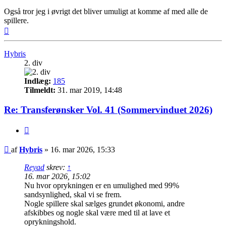
Også tror jeg i øvrigt det bliver umuligt at komme af med alle de
spillere.
Top
Hybris
2. div
Indlæg:
185
Tilmeldt:
31. mar 2019, 14:48
Re: Transferønsker Vol. 41 (Sommervinduet 2026)
Citer
Indlæg
af
Hybris
»
16. mar 2026, 15:33
Reyad
skrev:
↑
16. mar 2026, 15:02
Nu hvor oprykningen er en umulighed med 99%
sandsynlighed, skal vi se frem.
Nogle spillere skal sælges grundet økonomi, andre
afskibbes og nogle skal være med til at lave et
oprykningshold.