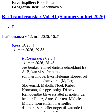
Favoritspiller:
Rade Prica
Geografisk sted:
København S
Re: Transferønsker Vol. 41 (Sommervinduet 2026)
Citer
Indlæg
af
bonanza
»
12. mar 2026, 16:21
baresi
skrev:
↑
11. mar 2026, 19:56
R Rosenberg
skrev:
↑
11. mar 2026, 18:46
Jeg tænker, at med dagens udmelding fra
AaB, kan vi se frem mod et
sommervindue, hvor Helenius stopper og
alt af den mindste værdi (Møller,
Skovgaard, Makolli, Noel, Kubel,
Normann) forsøges solgt. Disse vil
formodentlig blive erstattet af nogen, der
hedder Heinz, Arne, Carsten, Mkbele,
Mglulu, som engang har spillet
danmarksserie eller noget tilsvarende i