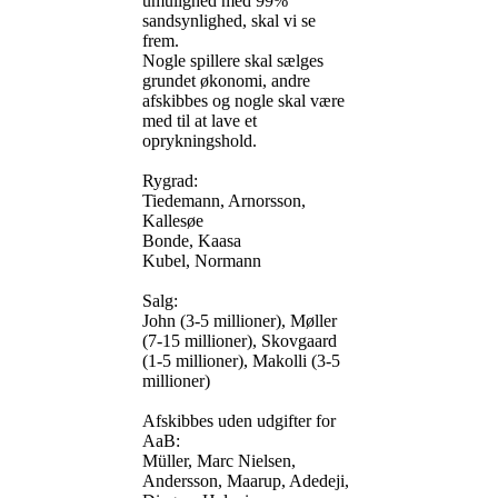
umulighed med 99%
sandsynlighed, skal vi se
frem.
Nogle spillere skal sælges
grundet økonomi, andre
afskibbes og nogle skal være
med til at lave et
oprykningshold.
Rygrad:
Tiedemann, Arnorsson,
Kallesøe
Bonde, Kaasa
Kubel, Normann
Salg:
John (3-5 millioner), Møller
(7-15 millioner), Skovgaard
(1-5 millioner), Makolli (3-5
millioner)
Afskibbes uden udgifter for
AaB:
Müller, Marc Nielsen,
Andersson, Maarup, Adedeji,