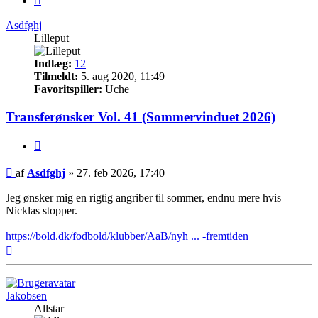
Asdfghj
Lilleput
Indlæg:
12
Tilmeldt:
5. aug 2020, 11:49
Favoritspiller:
Uche
Transferønsker Vol. 41 (Sommervinduet 2026)
Citer
Indlæg
af
Asdfghj
»
27. feb 2026, 17:40
Jeg ønsker mig en rigtig angriber til sommer, endnu mere hvis
Nicklas stopper.
https://bold.dk/fodbold/klubber/AaB/nyh ... -fremtiden
Top
Jakobsen
Allstar