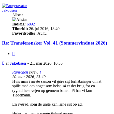
Jakobsen
Allstar
Indlæg:
6892
Tilmeldt:
26. jul 2016, 18:40
Favoritspiller:
Augu
Re: Transferønsker Vol. 41 (Sommervinduet 2026)
Citer
Indlæg
af
Jakobsen
»
21. mar 2026, 10:35
Runschen
skrev:
↑
20. mar 2026, 23:49
Hvis man i næste sæson vil gøre sig forhåbninger om at
spille med om noget som helst, så er der brug for en
rygrad hele vejen op gennem banen. Pt har vi kun
Tiedemann.
En rygrad, som de unge kan læne sig op ad.
Højer har mange gange italesat nerver.