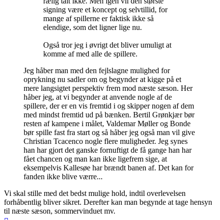
rælig talt ikke. Men igen vil den største
signing være et koncept og selvtillid, for
mange af spillerne er faktisk ikke så
elendige, som det ligner lige nu.
Også tror jeg i øvrigt det bliver umuligt at
komme af med alle de spillere.
Jeg håber man med den fejlslagne mulighed for
oprykning nu sadler om og begynder at kigge på et
mere langsigtet perspektiv frem mod næste sæson. Her
håber jeg, at vi begynder at anvende nogle af de
spillere, der er en vis fremtid i og skipper nogen af dem
med mindst fremtid ud på bænken. Bertil Grønkjær bør
resten af kampene i målet, Valdemar Møller og Bonde
bør spille fast fra start og så håber jeg også man vil give
Christian Tcacenco nogle flere muligheder. Jeg synes
han har gjort det ganske fornuftigt de få gange han har
fået chancen og man kan ikke ligefrem sige, at
eksempelvis Kallesøe har brændt banen af. Det kan for
fanden ikke blive værre...
Vi skal stille med det bedst mulige hold, indtil overlevelsen
forhåbentlig bliver sikret. Derefter kan man begynde at tage hensyn
til næste sæson, sommervinduet mv.
Top