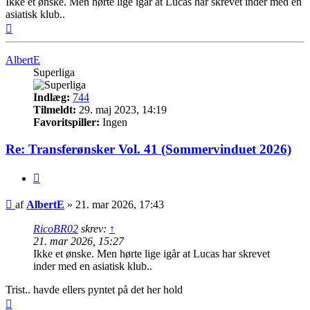
Ikke et ønske. Men hørte lige igår at Lucas har skrevet inder med en
asiatisk klub..
Top
AlbertE
Superliga
Indlæg:
744
Tilmeldt:
29. maj 2023, 14:19
Favoritspiller:
Ingen
Re: Transferønsker Vol. 41 (Sommervinduet 2026)
Citer
Indlæg
af
AlbertE
»
21. mar 2026, 17:43
RicoBR02
skrev:
↑
21. mar 2026, 15:27
Ikke et ønske. Men hørte lige igår at Lucas har skrevet
inder med en asiatisk klub..
Trist.. havde ellers pyntet på det her hold
Top