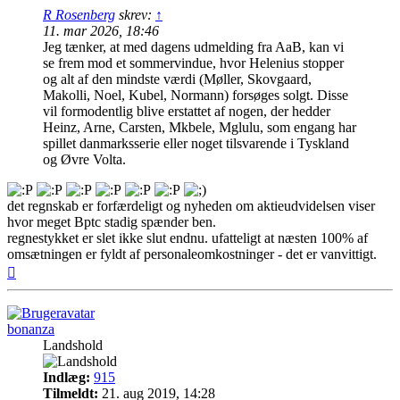
R Rosenberg
skrev:
↑
11. mar 2026, 18:46
Jeg tænker, at med dagens udmelding fra AaB, kan vi
se frem mod et sommervindue, hvor Helenius stopper
og alt af den mindste værdi (Møller, Skovgaard,
Makolli, Noel, Kubel, Normann) forsøges solgt. Disse
vil formodentlig blive erstattet af nogen, der hedder
Heinz, Arne, Carsten, Mkbele, Mglulu, som engang har
spillet danmarksserie eller noget tilsvarende i Tyskland
og Øvre Volta.
det regnskab er forfærdeligt og nyheden om aktieudvidelsen viser
hvor meget Bptc stadig spænder ben.
regnestykket er slet ikke slut endnu. ufatteligt at næsten 100% af
omsætningen er fyldt af personaleomkostninger - det er vanvittigt.
Top
bonanza
Landshold
Indlæg:
915
Tilmeldt:
21. aug 2019, 14:28