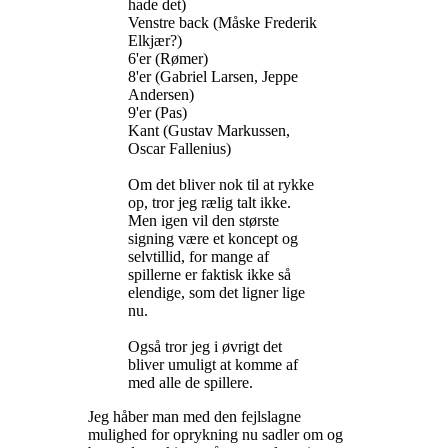
hade det)
Venstre back (Måske Frederik
Elkjær?)
6'er (Rømer)
8'er (Gabriel Larsen, Jeppe
Andersen)
9'er (Pas)
Kant (Gustav Markussen,
Oscar Fallenius)
Om det bliver nok til at rykke
op, tror jeg rælig talt ikke.
Men igen vil den største
signing være et koncept og
selvtillid, for mange af
spillerne er faktisk ikke så
elendige, som det ligner lige
nu.
Også tror jeg i øvrigt det
bliver umuligt at komme af
med alle de spillere.
Jeg håber man med den fejlslagne
mulighed for oprykning nu sadler om og