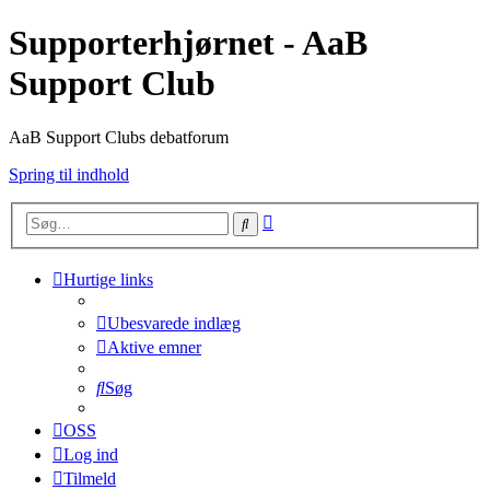
Supporterhjørnet - AaB
Support Club
AaB Support Clubs debatforum
Spring til indhold
Avanceret
Søg
søgning
Hurtige links
Ubesvarede indlæg
Aktive emner
Søg
OSS
Log ind
Tilmeld