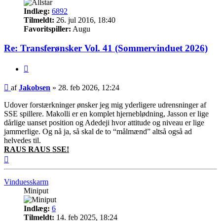
Indlæg:
6892
Tilmeldt:
26. jul 2016, 18:40
Favoritspiller:
Augu
Re: Transferønsker Vol. 41 (Sommervinduet 2026)
Citer
Indlæg
af
Jakobsen
»
28. feb 2026, 12:24
Udover forstærkninger ønsker jeg mig yderligere udrensninger af
SSE spillere. Makolli er en komplet hjerneblødning, Jasson er lige
dårlige uanset position og Adedeji hvor attitude og niveau er lige
jammerlige. Og nå ja, så skal de to “målmænd” altså også ad
helvedes til.
RAUS RAUS SSE!
Top
Vinduesskarm
Miniput
Indlæg:
6
Tilmeldt:
14. feb 2025, 18:24