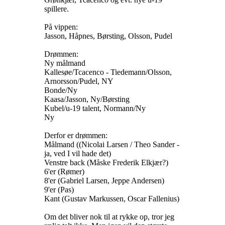
spillere.
På vippen:
Jasson, Håpnes, Børsting, Olsson, Pudel
Drømmen:
Ny målmand
Kallesøe/Tcacenco - Tiedemann/Olsson,
Arnorsson/Pudel, NY
Bonde/Ny
Kaasa/Jasson, Ny/Børsting
Kubel/u-19 talent, Normann/Ny
Ny
Derfor er drømmen:
Målmand ((Nicolai Larsen / Theo Sander -
ja, ved I vil hade det)
Venstre back (Måske Frederik Elkjær?)
6'er (Rømer)
8'er (Gabriel Larsen, Jeppe Andersen)
9'er (Pas)
Kant (Gustav Markussen, Oscar Fallenius)
Om det bliver nok til at rykke op, tror jeg