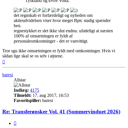
Tyskland og Øvre Volta.
det regnskab er forfærdeligt og nyheden om
aktieudvidelsen viser hvor meget Bptc stadig spænder
ben.
regnestykket er slet ikke slut endnu. ufatteligt at næsten
100% af omsætningen er fyldt af
personaleomkostninger - det er vanvittigt.
Tror sgu ikke omsætningen er fyldt med omkostninger. Hvis vi
sådan lige skal se os selv i øjnene.
Top
baresi
Allstar
Indlæg:
4175
Tilmeldt:
17. aug 2017, 16:53
Favoritspiller:
baresi
Re: Transferønsker Vol. 41 (Sommervinduet 2026)
Citer