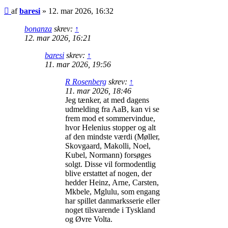
Indlæg
af
baresi
»
12. mar 2026, 16:32
bonanza
skrev:
↑
12. mar 2026, 16:21
baresi
skrev:
↑
11. mar 2026, 19:56
R Rosenberg
skrev:
↑
11. mar 2026, 18:46
Jeg tænker, at med dagens
udmelding fra AaB, kan vi se
frem mod et sommervindue,
hvor Helenius stopper og alt
af den mindste værdi (Møller,
Skovgaard, Makolli, Noel,
Kubel, Normann) forsøges
solgt. Disse vil formodentlig
blive erstattet af nogen, der
hedder Heinz, Arne, Carsten,
Mkbele, Mglulu, som engang
har spillet danmarksserie eller
noget tilsvarende i Tyskland
og Øvre Volta.