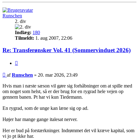
Runschen
2. div
Indlæg:
180
Tilmeldt:
1. aug 2007, 22:06
Re: Transferønsker Vol. 41 (Sommervinduet 2026)
Citer
Indlæg
af
Runschen
»
20. mar 2026, 23:49
Hvis man i næste sæson vil gøre sig forhåbninger om at spille med
om noget som helst, så er der brug for en rygrad hele vejen op
gennem banen. Pt har vi kun Tiedemann.
En rygrad, som de unge kan læne sig op ad.
Højer har mange gange italesat nerver.
Her er bud på forstærkninger. Indrømmet det vil kræve kapital, som
vi jo pt ikke har.