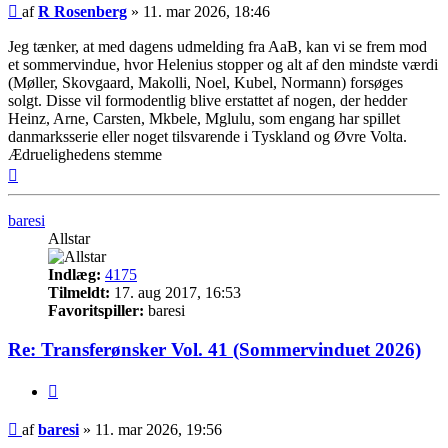
Indlæg
af
R Rosenberg
»
11. mar 2026, 18:46
Jeg tænker, at med dagens udmelding fra AaB, kan vi se frem mod
et sommervindue, hvor Helenius stopper og alt af den mindste værdi
(Møller, Skovgaard, Makolli, Noel, Kubel, Normann) forsøges
solgt. Disse vil formodentlig blive erstattet af nogen, der hedder
Heinz, Arne, Carsten, Mkbele, Mglulu, som engang har spillet
danmarksserie eller noget tilsvarende i Tyskland og Øvre Volta.
Ædruelighedens stemme
Top
baresi
Allstar
Indlæg:
4175
Tilmeldt:
17. aug 2017, 16:53
Favoritspiller:
baresi
Re: Transferønsker Vol. 41 (Sommervinduet 2026)
Citer
Indlæg
af
baresi
»
11. mar 2026, 19:56