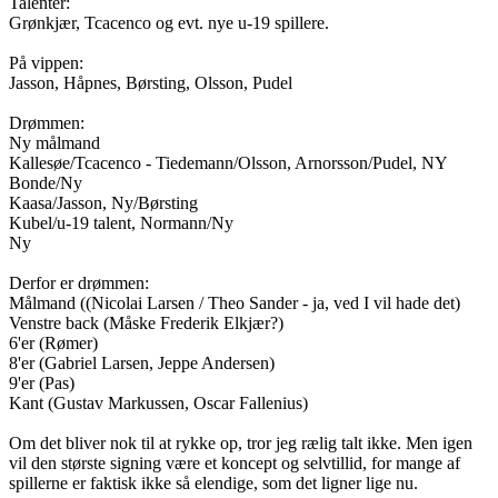
Talenter:
Grønkjær, Tcacenco og evt. nye u-19 spillere.
På vippen:
Jasson, Håpnes, Børsting, Olsson, Pudel
Drømmen:
Ny målmand
Kallesøe/Tcacenco - Tiedemann/Olsson, Arnorsson/Pudel, NY
Bonde/Ny
Kaasa/Jasson, Ny/Børsting
Kubel/u-19 talent, Normann/Ny
Ny
Derfor er drømmen:
Målmand ((Nicolai Larsen / Theo Sander - ja, ved I vil hade det)
Venstre back (Måske Frederik Elkjær?)
6'er (Rømer)
8'er (Gabriel Larsen, Jeppe Andersen)
9'er (Pas)
Kant (Gustav Markussen, Oscar Fallenius)
Om det bliver nok til at rykke op, tror jeg rælig talt ikke. Men igen
vil den største signing være et koncept og selvtillid, for mange af
spillerne er faktisk ikke så elendige, som det ligner lige nu.