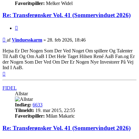
Favoritspiller:
Melker Widel
Re: Transferønsker Vol. 41 (Sommervinduet 2026)
Citer
Indlæg
af
Vinduesskarm
»
28. feb 2026, 18:46
Hejsa Er Der Nogen Som Der Ved Noget Om spillere Og Talenter
Til AaB Og Om AaB I Det Hele Taget Hilsen René AaB Fan.og Er
der Nogen Som Der Ved Om Der Er Nogen Nye Investorer På Vej
Ind I AaB.
Top
FIDEL
Allstar
Indlæg:
6633
Tilmeldt:
19. mar 2015, 22:55
Favoritspiller:
Milan Makaric
Re: Transferønsker Vol. 41 (Sommervinduet 2026)