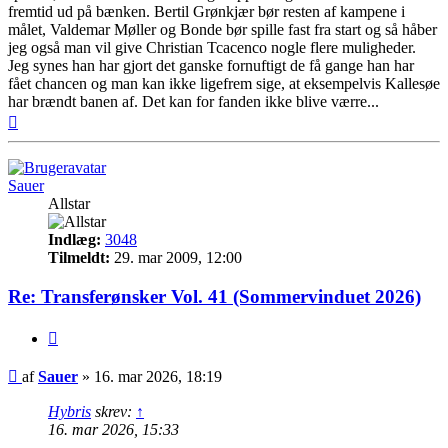
fremtid ud på bænken. Bertil Grønkjær bør resten af kampene i
målet, Valdemar Møller og Bonde bør spille fast fra start og så håber
jeg også man vil give Christian Tcacenco nogle flere muligheder.
Jeg synes han har gjort det ganske fornuftigt de få gange han har
fået chancen og man kan ikke ligefrem sige, at eksempelvis Kallesøe
har brændt banen af. Det kan for fanden ikke blive værre...
Top
Sauer
Allstar
Indlæg:
3048
Tilmeldt:
29. mar 2009, 12:00
Re: Transferønsker Vol. 41 (Sommervinduet 2026)
Citer
Indlæg
af
Sauer
»
16. mar 2026, 18:19
Hybris
skrev:
↑
16. mar 2026, 15:33