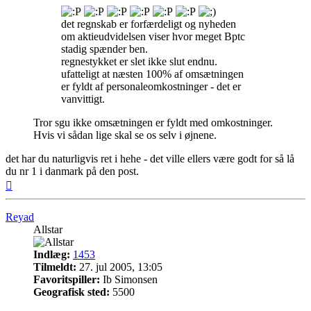
det regnskab er forfærdeligt og nyheden
om aktieudvidelsen viser hvor meget Bptc
stadig spænder ben.
regnestykket er slet ikke slut endnu.
ufatteligt at næsten 100% af omsætningen
er fyldt af personaleomkostninger - det er
vanvittigt.
Tror sgu ikke omsætningen er fyldt med omkostninger.
Hvis vi sådan lige skal se os selv i øjnene.
det har du naturligvis ret i hehe - det ville ellers være godt for så lå
du nr 1 i danmark på den post.
Top
Reyad
Allstar
Indlæg:
1453
Tilmeldt:
27. jul 2005, 13:05
Favoritspiller:
Ib Simonsen
Geografisk sted:
5500