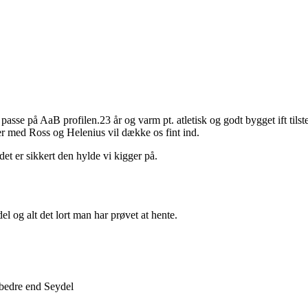
se på AaB profilen.23 år og varm pt. atletisk og godt bygget ift tilst
r med Ross og Helenius vil dække os fint ind.
et er sikkert den hylde vi kigger på.
el og alt det lort man har prøvet at hente.
 bedre end Seydel