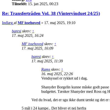
Tilmeldt:
15. jan 2025, 00:23
Re: Transfertråden Vol. 38 (Vintervinduet 24/25)
Indlæg
af
MF issehoved
»
17. maj 2025, 19:10
baresi
skrev:
↑
17. maj 2025, 16:24
MF issehoved
skrev:
↑
17. maj 2025, 16:09
baresi
skrev:
↑
17. maj 2025, 11:39
Rams
skrev:
↑
16. maj 2025, 22:26
Vendsyssel er rykket ud i dag.
Shanyder Borgelin kunne måske godt passe på 
budgettet. Tænker Shanyder med Ross og Hel
Ved du hvad, det er sgu ikke dumt tænkt og det er 
5 mål i 24 kampe.. Det bliver et nej herfra