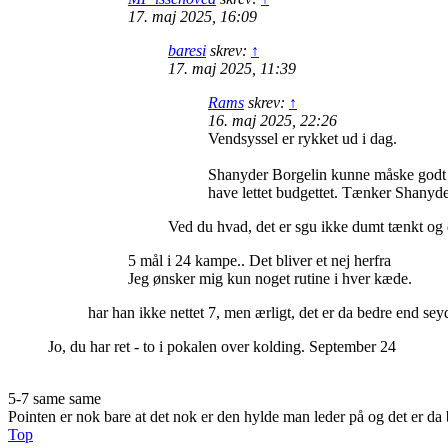
17. maj 2025, 16:09
baresi
skrev:
↑
17. maj 2025, 11:39
Rams
skrev:
↑
16. maj 2025, 22:26
Vendsyssel er rykket ud i dag.
Shanyder Borgelin kunne måske godt pas
have lettet budgettet. Tænker Shanyde
Ved du hvad, det er sgu ikke dumt tænkt og d
5 mål i 24 kampe.. Det bliver et nej herfra
Jeg ønsker mig kun noget rutine i hver kæde.
har han ikke nettet 7, men ærligt, det er da bedre end seyd
Jo, du har ret - to i pokalen over kolding. September 24
5-7 same same
Pointen er nok bare at det nok er den hylde man leder på og det er da
Top