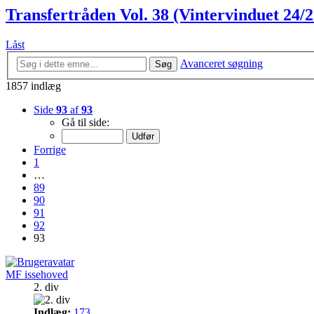
Transfertråden Vol. 38 (Vintervinduet 24/2
Låst
Avanceret søgning
Søg
1857 indlæg
Side
93
af
93
Gå til side:
Forrige
1
…
89
90
91
92
93
MF issehoved
2. div
Indlæg:
173