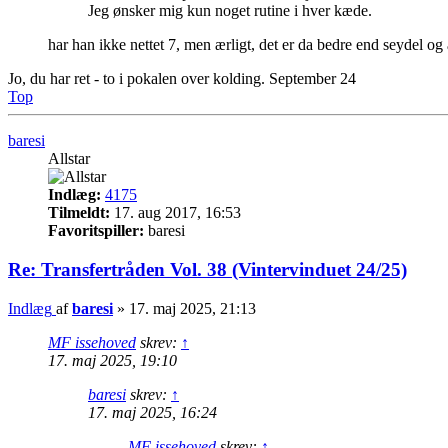
Jeg ønsker mig kun noget rutine i hver kæde.
har han ikke nettet 7, men ærligt, det er da bedre end seydel og a
Jo, du har ret - to i pokalen over kolding. September 24
Top
baresi
Allstar
Indlæg:
4175
Tilmeldt:
17. aug 2017, 16:53
Favoritspiller:
baresi
Re: Transfertråden Vol. 38 (Vintervinduet 24/25)
Indlæg
af
baresi
»
17. maj 2025, 21:13
MF issehoved
skrev:
↑
17. maj 2025, 19:10
baresi
skrev:
↑
17. maj 2025, 16:24
MF issehoved
skrev:
↑