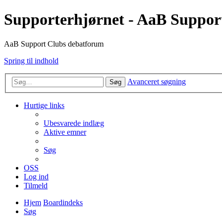
Supporterhjørnet - AaB Suppor
AaB Support Clubs debatforum
Spring til indhold
Avanceret søgning
Søg
Hurtige links
Ubesvarede indlæg
Aktive emner
Søg
OSS
Log ind
Tilmeld
Hjem
Boardindeks
Søg