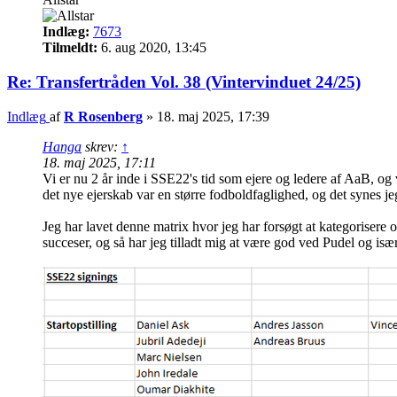
Indlæg:
7673
Tilmeldt:
6. aug 2020, 13:45
Re: Transfertråden Vol. 38 (Vintervinduet 24/25)
Indlæg
af
R Rosenberg
»
18. maj 2025, 17:39
Hanga
skrev:
↑
18. maj 2025, 17:11
Vi er nu 2 år inde i SSE22's tid som ejere og ledere af AaB, og v
det nye ejerskab var en større fodboldfaglighed, og det synes jeg 
Jeg har lavet denne matrix hvor jeg har forsøgt at kategorisere o
succeser, og så har jeg tilladt mig at være god ved Pudel og især 