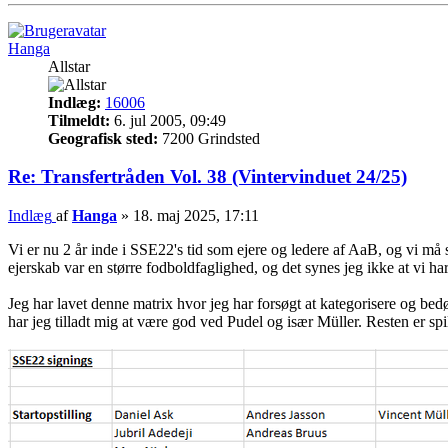
Hanga
Allstar
Indlæg:
16006
Tilmeldt:
6. jul 2005, 09:49
Geografisk sted:
7200 Grindsted
Re: Transfertråden Vol. 38 (Vintervinduet 24/25)
Indlæg
af
Hanga
»
18. maj 2025, 17:11
Vi er nu 2 år inde i SSE22's tid som ejere og ledere af AaB, og vi må si
ejerskab var en større fodboldfaglighed, og det synes jeg ikke at vi har 
Jeg har lavet denne matrix hvor jeg har forsøgt at kategorisere og bedø
har jeg tilladt mig at være god ved Pudel og især Müller. Resten er spil