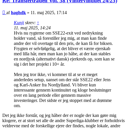
Re: Transfertråden Vol. 38 (Vintervinduet 24/25)
Indlæg
af
haghdk
»
11. maj 2025, 17:14
Kunji
skrev:
↑
11. maj 2025, 14:24
Hvis nu rygterne om SSE22-exit ved nedrykning
holder vand, så forestiller jeg mig, at man kan finde
andre der vil overtage til den pris, de kan få for biksen.
Frygten er selvfølgelig, at det bliver et værre ejerskab
med lilla hår, men man kan jo håbe, at der kan stables
en nordjysk (alternativt dansk) ejerkreds op, som kan se
sig i det her projekt i 10+ år.
Men jeg tror ikke, vi kommer til at se et meget
anderledes setup, uanset om der står SSE22 eller Jens
og Karl-Anker fra Nordjylland. Vi bliver kun
interessante gennem kontinuitet og kloge beslutninger
over en lang periode eller gennem massive
investeringer. Det sidste er jeg stoppet med at drømme
om.
Det jeg ikke forstår, og jeg håber der er nogle der kan gøre mig
klogere, er at stort set alle de andre Superliga-klubber er forholdsvis
veldrevne med de forskellige ejere der findes, nogle lokale, andre