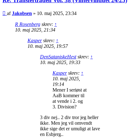
Re: Transfertråden Vol. 38 (Vintervinduet 24/25)
Indlæg
af
Jakobsen
»
10. maj 2025, 23:34
R Rosenberg
skrev:
↑
10. maj 2025, 21:34
Kasper
skrev:
↑
10. maj 2025, 19:57
DenSataniskeHest
skrev:
↑
10. maj 2025, 19:33
Kasper
skrev:
↑
10. maj 2025,
19:14
Mener I seriøst at
AaB kommer til
at vende i 2. og
3. Division?
3 div nej.. 2 div tror jeg heller
ikke. Men jeg vil omvendt
ikke sige det er umuligt at lave
en Esbjerg..