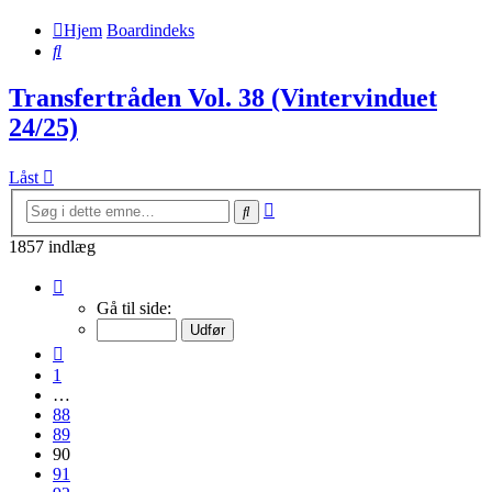
Hjem
Boardindeks
Søg
Transfertråden Vol. 38 (Vintervinduet
24/25)
Låst
Avanceret
Søg
søgning
1857 indlæg
Side
90
Gå til side:
af
93
Forrige
1
…
88
89
90
91