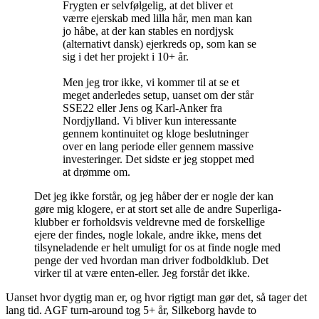
Frygten er selvfølgelig, at det bliver et
værre ejerskab med lilla hår, men man kan
jo håbe, at der kan stables en nordjysk
(alternativt dansk) ejerkreds op, som kan se
sig i det her projekt i 10+ år.
Men jeg tror ikke, vi kommer til at se et
meget anderledes setup, uanset om der står
SSE22 eller Jens og Karl-Anker fra
Nordjylland. Vi bliver kun interessante
gennem kontinuitet og kloge beslutninger
over en lang periode eller gennem massive
investeringer. Det sidste er jeg stoppet med
at drømme om.
Det jeg ikke forstår, og jeg håber der er nogle der kan
gøre mig klogere, er at stort set alle de andre Superliga-
klubber er forholdsvis veldrevne med de forskellige
ejere der findes, nogle lokale, andre ikke, mens det
tilsyneladende er helt umuligt for os at finde nogle med
penge der ved hvordan man driver fodboldklub. Det
virker til at være enten-eller. Jeg forstår det ikke.
Uanset hvor dygtig man er, og hvor rigtigt man gør det, så tager det
lang tid. AGF turn-around tog 5+ år, Silkeborg havde to