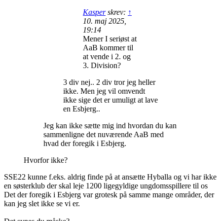
Kasper
skrev:
↑
10. maj 2025,
19:14
Mener I seriøst at
AaB kommer til
at vende i 2. og
3. Division?
3 div nej.. 2 div tror jeg heller
ikke. Men jeg vil omvendt
ikke sige det er umuligt at lave
en Esbjerg..
Jeg kan ikke sætte mig ind hvordan du kan
sammenligne det nuværende AaB med
hvad der foregik i Esbjerg.
Hvorfor ikke?
SSE22 kunne f.eks. aldrig finde på at ansætte Hyballa og vi har ikke
en søsterklub der skal leje 1200 ligegyldige ungdomsspillere til os
Det der foregik i Esbjerg var grotesk på samme mange områder, der
kan jeg slet ikke se vi er.