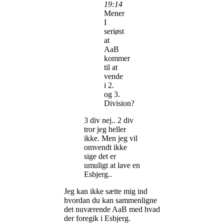
19:14
Mener
I
seriøst
at
AaB
kommer
til at
vende
i 2.
og 3.
Division?
3 div nej.. 2 div
tror jeg heller
ikke. Men jeg vil
omvendt ikke
sige det er
umuligt at lave en
Esbjerg..
Jeg kan ikke sætte mig ind
hvordan du kan sammenligne
det nuværende AaB med hvad
der foregik i Esbjerg.