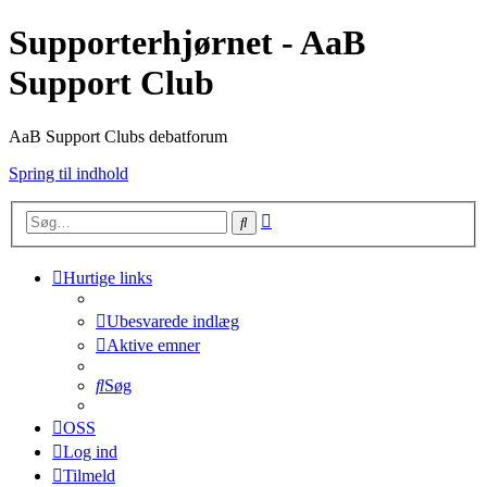
Supporterhjørnet - AaB
Support Club
AaB Support Clubs debatforum
Spring til indhold
Avanceret
Søg
søgning
Hurtige links
Ubesvarede indlæg
Aktive emner
Søg
OSS
Log ind
Tilmeld