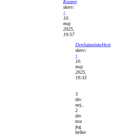
Kasper
skrev:
↑
10.
maj
2025,
19:57
DenSataniskeHest
skrev:
↑
10.
maj
2025,
19:33
3
div
nej..
2
div
tror
jeg
heller