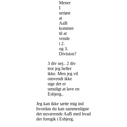
Mener
I
seriøst
at
AaB
kommer
til at
vende
i 2.
og 3.
Division?
3 div nej.. 2 div
tror jeg heller
ikke. Men jeg vil
omvendt ikke
sige det er
umuligt at lave en
Esbjerg..
Jeg kan ikke sætte mig ind
hvordan du kan sammenligne
det nuværende AaB med hvad
der foregik i Esbjerg.