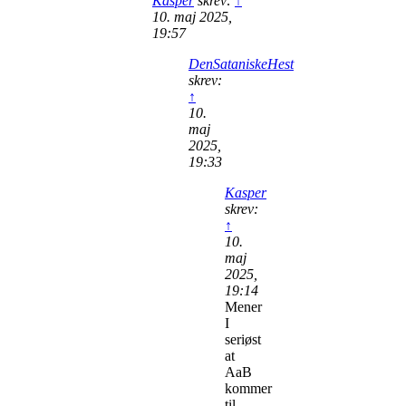
Kasper
skrev:
↑
10. maj 2025,
19:57
DenSataniskeHest
skrev:
↑
10.
maj
2025,
19:33
Kasper
skrev:
↑
10.
maj
2025,
19:14
Mener
I
seriøst
at
AaB
kommer
til