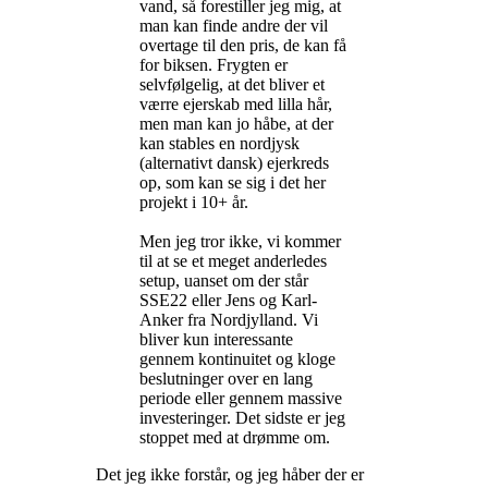
vand, så forestiller jeg mig, at
man kan finde andre der vil
overtage til den pris, de kan få
for biksen. Frygten er
selvfølgelig, at det bliver et
værre ejerskab med lilla hår,
men man kan jo håbe, at der
kan stables en nordjysk
(alternativt dansk) ejerkreds
op, som kan se sig i det her
projekt i 10+ år.
Men jeg tror ikke, vi kommer
til at se et meget anderledes
setup, uanset om der står
SSE22 eller Jens og Karl-
Anker fra Nordjylland. Vi
bliver kun interessante
gennem kontinuitet og kloge
beslutninger over en lang
periode eller gennem massive
investeringer. Det sidste er jeg
stoppet med at drømme om.
Det jeg ikke forstår, og jeg håber der er