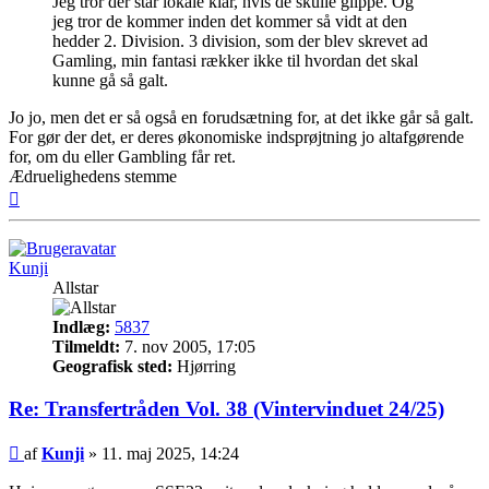
Jeg tror der står lokale klar, hvis de skulle glippe. Og
jeg tror de kommer inden det kommer så vidt at den
hedder 2. Division. 3 division, som der blev skrevet ad
Gamling, min fantasi rækker ikke til hvordan det skal
kunne gå så galt.
Jo jo, men det er så også en forudsætning for, at det ikke går så galt.
For gør der det, er deres økonomiske indsprøjtning jo altafgørende
for, om du eller Gambling får ret.
Ædruelighedens stemme
Top
Kunji
Allstar
Indlæg:
5837
Tilmeldt:
7. nov 2005, 17:05
Geografisk sted:
Hjørring
Re: Transfertråden Vol. 38 (Vintervinduet 24/25)
Indlæg
af
Kunji
»
11. maj 2025, 14:24