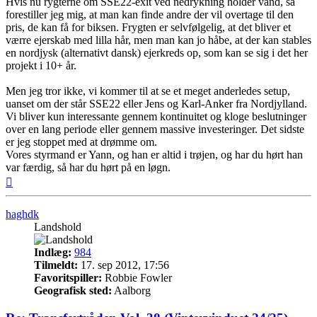
Hvis nu rygterne om SSE22-exit ved nedrykning holder vand, så
forestiller jeg mig, at man kan finde andre der vil overtage til den
pris, de kan få for biksen. Frygten er selvfølgelig, at det bliver et
værre ejerskab med lilla hår, men man kan jo håbe, at der kan stables
en nordjysk (alternativt dansk) ejerkreds op, som kan se sig i det her
projekt i 10+ år.
Men jeg tror ikke, vi kommer til at se et meget anderledes setup,
uanset om der står SSE22 eller Jens og Karl-Anker fra Nordjylland.
Vi bliver kun interessante gennem kontinuitet og kloge beslutninger
over en lang periode eller gennem massive investeringer. Det sidste
er jeg stoppet med at drømme om.
Vores styrmand er Yann, og han er altid i trøjen, og har du hørt han
var færdig, så har du hørt på en løgn.
Top
haghdk
Landshold
Indlæg:
984
Tilmeldt:
17. sep 2012, 17:56
Favoritspiller:
Robbie Fowler
Geografisk sted:
Aalborg