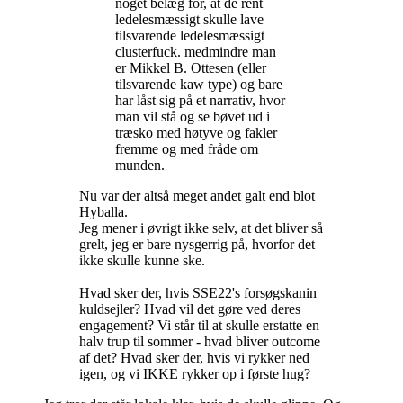
noget belæg for, at de rent
ledelesmæssigt skulle lave
tilsvarende ledelesmæssigt
clusterfuck. medmindre man
er Mikkel B. Ottesen (eller
tilsvarende kaw type) og bare
har låst sig på et narrativ, hvor
man vil stå og se bøvet ud i
træsko med høtyve og fakler
fremme og med fråde om
munden.
Nu var der altså meget andet galt end blot
Hyballa.
Jeg mener i øvrigt ikke selv, at det bliver så
grelt, jeg er bare nysgerrig på, hvorfor det
ikke skulle kunne ske.
Hvad sker der, hvis SSE22's forsøgskanin
kuldsejler? Hvad vil det gøre ved deres
engagement? Vi står til at skulle erstatte en
halv trup til sommer - hvad bliver outcome
af det? Hvad sker der, hvis vi rykker ned
igen, og vi IKKE rykker op i første hug?