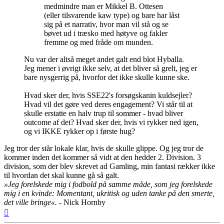
medmindre man er Mikkel B. Ottesen
(eller tilsvarende kaw type) og bare har låst
sig på et narrativ, hvor man vil stå og se
bøvet ud i træsko med høtyve og fakler
fremme og med fråde om munden.
Nu var der altså meget andet galt end blot Hyballa.
Jeg mener i øvrigt ikke selv, at det bliver så grelt, jeg er
bare nysgerrig på, hvorfor det ikke skulle kunne ske.
Hvad sker der, hvis SSE22's forsøgskanin kuldsejler?
Hvad vil det gøre ved deres engagement? Vi står til at
skulle erstatte en halv trup til sommer - hvad bliver
outcome af det? Hvad sker der, hvis vi rykker ned igen,
og vi IKKE rykker op i første hug?
Jeg tror der står lokale klar, hvis de skulle glippe. Og jeg tror de
kommer inden det kommer så vidt at den hedder 2. Division. 3
division, som der blev skrevet ad Gamling, min fantasi rækker ikke
til hvordan det skal kunne gå så galt.
»Jeg forelskede mig i fodbold på samme måde, som jeg forelskede
mig i en kvinde: Momentant, ukritisk og uden tanke på den smerte,
det ville bringe«.
- Nick Hornby
Top