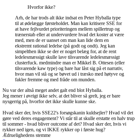
Hvorfor ikke?
Arh, de har trods alt ikke indsat en Peter Hyballa type
til at ødelægge førsteholdet. Man kan kritisere SSE for
at have fejlvurdet prioriteringen mellem spillertrup og
trænerstab eller at undervurdere hvad det koster at være
med, men de er uanset om man kan lide dem en
ekstremt rational ledelse (på godt og ondt). Jeg kan
simpelthen ikke se der er noget belæg for, at de rent
ledelesmæssigt skulle lave tilsvarende ledelesmæssigt
clusterfuck. medmindre man er Mikkel B. Ottesen (eller
tilsvarende kaw type) og bare har låst sig på et narrativ,
hvor man vil stå og se bøvet ud i træsko med høtyve og
fakler fremme og med fråde om munden.
Nu var der altså meget andet galt end blot Hyballa.
Jeg mener i øvrigt ikke selv, at det bliver så grelt, jeg er bare
nysgerrig på, hvorfor det ikke skulle kunne ske.
Hvad sker der, hvis SSE22's forsøgskanin kuldsejler? Hvad vil det
gøre ved deres engagement? Vi står til at skulle erstatte en halv trup
til sommer - hvad bliver outcome af det? Hvad sker der, hvis vi
rykker ned igen, og vi IKKE rykker op i første hug?
Ædruelighedens stemme