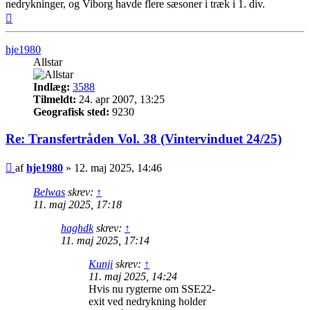
nedrykninger, og Viborg havde flere sæsoner i træk i 1. div.
Top
hje1980
Allstar
Indlæg:
3588
Tilmeldt:
24. apr 2007, 13:25
Geografisk sted:
9230
Re: Transfertråden Vol. 38 (Vintervinduet 24/25)
Indlæg
af
hje1980
»
12. maj 2025, 14:46
Belwas
skrev:
↑
11. maj 2025, 17:18
haghdk
skrev:
↑
11. maj 2025, 17:14
Kunji
skrev:
↑
11. maj 2025, 14:24
Hvis nu rygterne om SSE22-
exit ved nedrykning holder