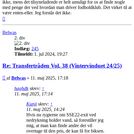
ikke, mens det tilsyneladende er helt umuligt for os at finde nogle
med penge der ved hvordan man driver fodboldklub. Det virker til at
være enten-eller. Jeg forstår det ikke.
Top
Belwas
2. div
Indlæg:
245
Tilmeldt:
1. jul 2024, 19:27
Re: Transfertråden Vol. 38 (Vintervinduet 24/25)
Indlæg
af
Belwas
»
11. maj 2025, 17:18
haghdk
skrev:
↑
11. maj 2025, 17:14
Kunji
skrev:
↑
11. maj 2025, 14:24
Hvis nu rygterne om SSE22-exit ved
nedrykning holder vand, så forestiller jeg
mig, at man kan finde andre der vil
overtage til den pris, de kan få for biksen.