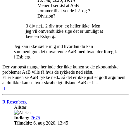
10. maj 2025, 19:14
Mener I seriøst at AaB
kommer til at vende i 2. og 3.
Division?
3 div nej.. 2 div tror jeg heller ikke. Men
jeg vil omvendt ikke sige det er umuligt at
lave en Esbjerg..
Jeg kan ikke sætte mig ind hvordan du kan
sammenligne det nuværende AaB med hvad der foregik
i Esbjerg.
Der var også mange her inde der ikke kunen se de økonomiske
problemer AaB ville få hvis de rykkede ned sidst.
Eller kunen se AaB rykke ned.. så det er ikke just et godt argument
at du ikke kan se hvor skrøbeligt tilstand AaB er i....
Top
R Rosenberg
Allstar
Indlæg:
7675
Tilmeldt:
6. aug 2020, 13:45