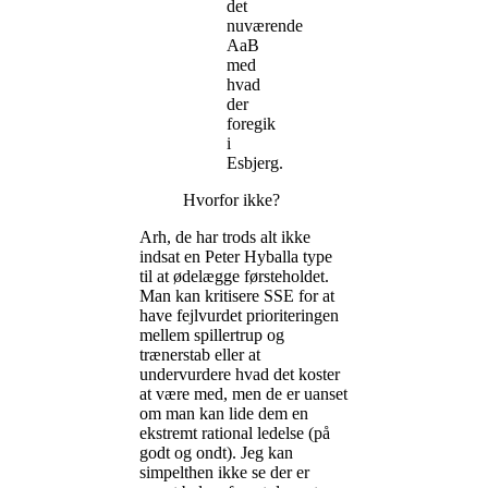
det
nuværende
AaB
med
hvad
der
foregik
i
Esbjerg.
Hvorfor ikke?
Arh, de har trods alt ikke
indsat en Peter Hyballa type
til at ødelægge førsteholdet.
Man kan kritisere SSE for at
have fejlvurdet prioriteringen
mellem spillertrup og
trænerstab eller at
undervurdere hvad det koster
at være med, men de er uanset
om man kan lide dem en
ekstremt rational ledelse (på
godt og ondt). Jeg kan
simpelthen ikke se der er