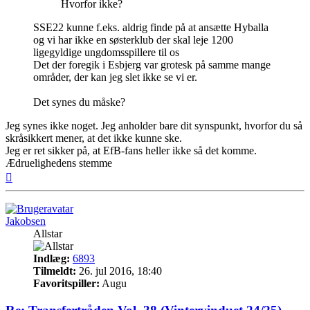
Hvorfor ikke?
SSE22 kunne f.eks. aldrig finde på at ansætte Hyballa
og vi har ikke en søsterklub der skal leje 1200
ligegyldige ungdomsspillere til os
Det der foregik i Esbjerg var grotesk på samme mange
områder, der kan jeg slet ikke se vi er.
Det synes du måske?
Jeg synes ikke noget. Jeg anholder bare dit synspunkt, hvorfor du så
skråsikkert mener, at det ikke kunne ske.
Jeg er ret sikker på, at EfB-fans heller ikke så det komme.
Ædruelighedens stemme
Top
Jakobsen
Allstar
Indlæg:
6893
Tilmeldt:
26. jul 2016, 18:40
Favoritspiller:
Augu