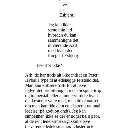
lave
en
Esbjerg..
Jeg kan ikke
sætte mig ind
hvordan du kan
sammenligne det
nuværende AaB
med hvad der
foregik i Esbjerg.
Hvorfor ikke?
Arh, de har trods alt ikke indsat en Peter
Hyballa type til at ødelægge førsteholdet.
Man kan kritisere SSE for at have
fejlvurdet prioriteringen mellem spillertrup
og trænerstab eller at undervurdere hvad
det koster at være med, men de er uanset
om man kan lide dem en ekstremt rational
ledelse (på godt og ondt). Jeg kan
simpelthen ikke se der er noget belæg for,
at de rent ledelesmæssigt skulle lave
tilsvarende ledelesmæssigt clusterfuck.