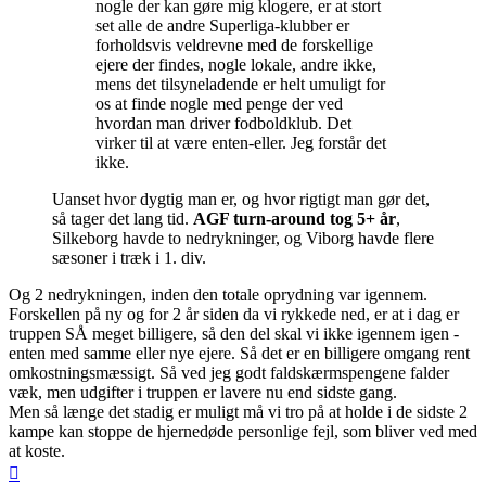
nogle der kan gøre mig klogere, er at stort
set alle de andre Superliga-klubber er
forholdsvis veldrevne med de forskellige
ejere der findes, nogle lokale, andre ikke,
mens det tilsyneladende er helt umuligt for
os at finde nogle med penge der ved
hvordan man driver fodboldklub. Det
virker til at være enten-eller. Jeg forstår det
ikke.
Uanset hvor dygtig man er, og hvor rigtigt man gør det,
så tager det lang tid.
AGF turn-around tog 5+ år
,
Silkeborg havde to nedrykninger, og Viborg havde flere
sæsoner i træk i 1. div.
Og 2 nedrykningen, inden den totale oprydning var igennem.
Forskellen på ny og for 2 år siden da vi rykkede ned, er at i dag er
truppen SÅ meget billigere, så den del skal vi ikke igennem igen -
enten med samme eller nye ejere. Så det er en billigere omgang rent
omkostningsmæssigt. Så ved jeg godt faldskærmspengene falder
væk, men udgifter i truppen er lavere nu end sidste gang.
Men så længe det stadig er muligt må vi tro på at holde i de sidste 2
kampe kan stoppe de hjernedøde personlige fejl, som bliver ved med
at koste.
Top