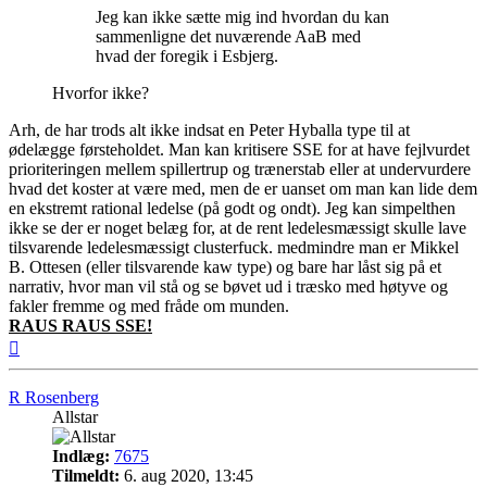
Jeg kan ikke sætte mig ind hvordan du kan
sammenligne det nuværende AaB med
hvad der foregik i Esbjerg.
Hvorfor ikke?
Arh, de har trods alt ikke indsat en Peter Hyballa type til at
ødelægge førsteholdet. Man kan kritisere SSE for at have fejlvurdet
prioriteringen mellem spillertrup og trænerstab eller at undervurdere
hvad det koster at være med, men de er uanset om man kan lide dem
en ekstremt rational ledelse (på godt og ondt). Jeg kan simpelthen
ikke se der er noget belæg for, at de rent ledelesmæssigt skulle lave
tilsvarende ledelesmæssigt clusterfuck. medmindre man er Mikkel
B. Ottesen (eller tilsvarende kaw type) og bare har låst sig på et
narrativ, hvor man vil stå og se bøvet ud i træsko med høtyve og
fakler fremme og med fråde om munden.
RAUS RAUS SSE!
Top
R Rosenberg
Allstar
Indlæg:
7675
Tilmeldt:
6. aug 2020, 13:45