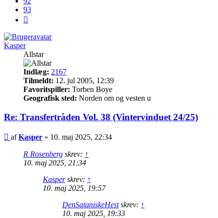
92
93
Næste
Kasper
Allstar
Indlæg:
2167
Tilmeldt:
12. jul 2005, 12:39
Favoritspiller:
Torben Boye
Geografisk sted:
Norden om og vesten u
Re: Transfertråden Vol. 38 (Vintervinduet 24/25)
Indlæg
af
Kasper
»
10. maj 2025, 22:34
R Rosenberg
skrev:
↑
10. maj 2025, 21:34
Kasper
skrev:
↑
10. maj 2025, 19:57
DenSataniskeHest
skrev:
↑
10. maj 2025, 19:33