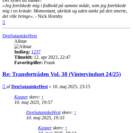
Det synes du måske?
»Jeg forelskede mig i fodbold på samme måde, som jeg forelskede
mig i en kvinde: Momentant, ukritisk og uden tanke på den smerte,
det ville bringe«.
- Nick Hornby
Top
DenSataniskeHest
Allstar
Indlæg:
1237
Tilmeldt:
12. apr 2023, 22:47
Favoritspiller:
Frank
Re: Transfertråden Vol. 38 (Vintervinduet 24/25)
Indlæg
af
DenSataniskeHest
»
10. maj 2025, 23:15
Kasper
skrev:
↑
10. maj 2025, 19:57
DenSataniskeHest
skrev:
↑
10. maj 2025, 19:33
Kasper
skrev:
↑