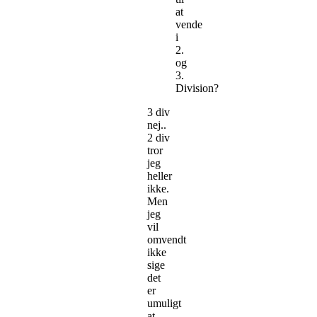
at
vende
i
2.
og
3.
Division?
3 div
nej..
2 div
tror
jeg
heller
ikke.
Men
jeg
vil
omvendt
ikke
sige
det
er
umuligt
at