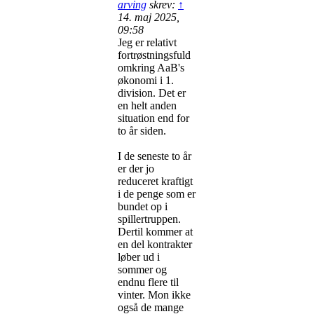
arving
skrev:
↑
14. maj 2025,
09:58
Jeg er relativt
fortrøstningsfuld
omkring AaB's
økonomi i 1.
division. Det er
en helt anden
situation end for
to år siden.
I de seneste to år
er der jo
reduceret kraftigt
i de penge som er
bundet op i
spillertruppen.
Dertil kommer at
en del kontrakter
løber ud i
sommer og
endnu flere til
vinter. Mon ikke
også de mange