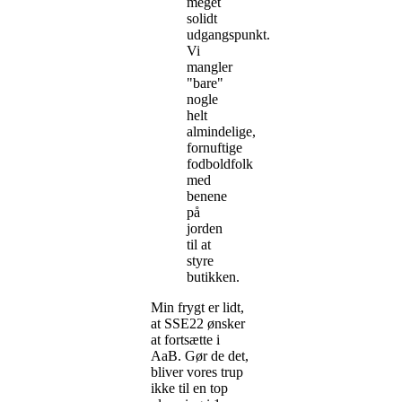
meget
solidt
udgangspunkt.
Vi
mangler
"bare"
nogle
helt
almindelige,
fornuftige
fodboldfolk
med
benene
på
jorden
til at
styre
butikken.
Min frygt er lidt,
at SSE22 ønsker
at fortsætte i
AaB. Gør de det,
bliver vores trup
ikke til en top