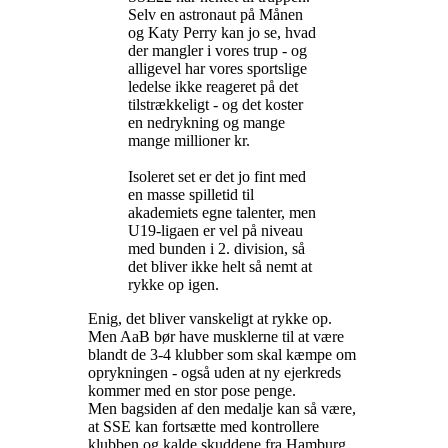
Selv en astronaut på Månen
og Katy Perry kan jo se, hvad
der mangler i vores trup - og
alligevel har vores sportslige
ledelse ikke reageret på det
tilstrækkeligt - og det koster
en nedrykning og mange
mange millioner kr.
Isoleret set er det jo fint med
en masse spilletid til
akademiets egne talenter, men
U19-ligaen er vel på niveau
med bunden i 2. division, så
det bliver ikke helt så nemt at
rykke op igen.
Enig, det bliver vanskeligt at rykke op.
Men AaB bør have musklerne til at være
blandt de 3-4 klubber som skal kæmpe om
oprykningen - også uden at ny ejerkreds
kommer med en stor pose penge.
Men bagsiden af den medalje kan så være,
at SSE kan fortsætte med kontrollere
klubben og kalde skuddene fra Hamburg.