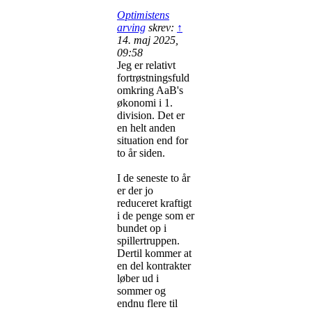
Optimistens
arving
skrev:
↑
14. maj 2025,
09:58
Jeg er relativt
fortrøstningsfuld
omkring AaB's
økonomi i 1.
division. Det er
en helt anden
situation end for
to år siden.
I de seneste to år
er der jo
reduceret kraftigt
i de penge som er
bundet op i
spillertruppen.
Dertil kommer at
en del kontrakter
løber ud i
sommer og
endnu flere til