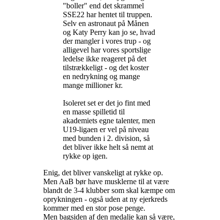
"boller" end det skrammel
SSE22 har hentet til truppen.
Selv en astronaut på Månen
og Katy Perry kan jo se, hvad
der mangler i vores trup - og
alligevel har vores sportslige
ledelse ikke reageret på det
tilstrækkeligt - og det koster
en nedrykning og mange
mange millioner kr.
Isoleret set er det jo fint med
en masse spilletid til
akademiets egne talenter, men
U19-ligaen er vel på niveau
med bunden i 2. division, så
det bliver ikke helt så nemt at
rykke op igen.
Enig, det bliver vanskeligt at rykke op.
Men AaB bør have musklerne til at være
blandt de 3-4 klubber som skal kæmpe om
oprykningen - også uden at ny ejerkreds
kommer med en stor pose penge.
Men bagsiden af den medalje kan så være,