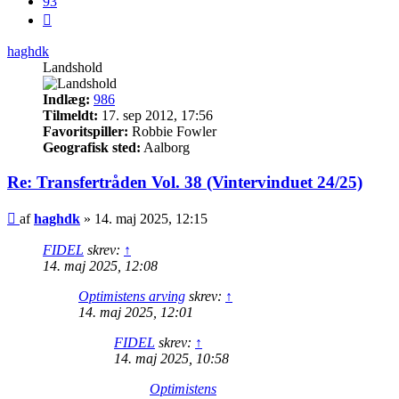
93
Næste
haghdk
Landshold
Indlæg:
986
Tilmeldt:
17. sep 2012, 17:56
Favoritspiller:
Robbie Fowler
Geografisk sted:
Aalborg
Re: Transfertråden Vol. 38 (Vintervinduet 24/25)
Indlæg
af
haghdk
»
14. maj 2025, 12:15
FIDEL
skrev:
↑
14. maj 2025, 12:08
Optimistens arving
skrev:
↑
14. maj 2025, 12:01
FIDEL
skrev:
↑
14. maj 2025, 10:58
Optimistens