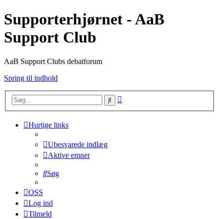
Supporterhjørnet - AaB
Support Club
AaB Support Clubs debatforum
Spring til indhold
Avanceret
Søg
søgning
Hurtige links
Ubesvarede indlæg
Aktive emner
Søg
OSS
Log ind
Tilmeld