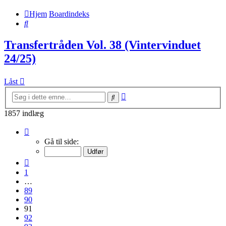
Hjem
Boardindeks
Søg
Transfertråden Vol. 38 (Vintervinduet
24/25)
Låst
Avanceret
Søg
søgning
1857 indlæg
Side
91
Gå til side:
af
93
Forrige
1
…
89
90
91
92