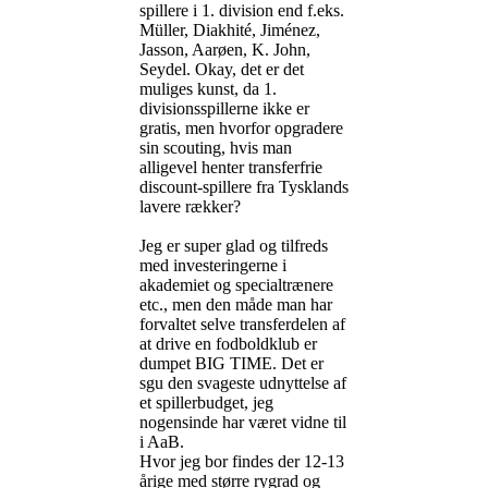
spillere i 1. division end f.eks.
Müller, Diakhité, Jiménez,
Jasson, Aarøen, K. John,
Seydel. Okay, det er det
muliges kunst, da 1.
divisionsspillerne ikke er
gratis, men hvorfor opgradere
sin scouting, hvis man
alligevel henter transferfrie
discount-spillere fra Tysklands
lavere rækker?
Jeg er super glad og tilfreds
med investeringerne i
akademiet og specialtrænere
etc., men den måde man har
forvaltet selve transferdelen af
at drive en fodboldklub er
dumpet BIG TIME. Det er
sgu den svageste udnyttelse af
et spillerbudget, jeg
nogensinde har været vidne til
i AaB.
Hvor jeg bor findes der 12-13
årige med større rygrad og