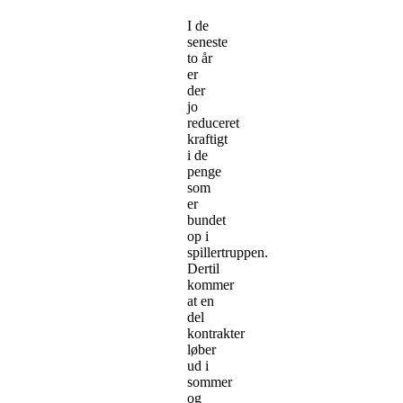
I de
seneste
to år
er
der
jo
reduceret
kraftigt
i de
penge
som
er
bundet
op i
spillertruppen.
Dertil
kommer
at en
del
kontrakter
løber
ud i
sommer
og