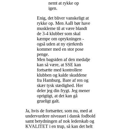
nemt at rykke op
igen.
Enig, det bliver vanskeligt at
rykke op. Men AaB bør have
musklerne til at være blandt
de 3-4 klubber som skal
kæmpe om oprykningen -
også uden at ny ejerkreds
kommer med en stor pose
penge.
Men bagsiden af den medalje
kan så være, at SSE kan
fortsætte med kontrollere
klubben og kalde skuddene
fra Hamburg. Bare af ren og
skær tysk stædighed. Her
deler jeg din frygt. Jeg mener
oprigtigt, at det kan gå
grueligt galt.
Ja, hvis de fortsætter, som nu, med at
undervurdere niveauet i dansk fodbold
samt betydningen af nok lederskab og
KVALITET i en trup, så kan det helt