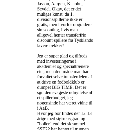
Jasson, Aarøen, K. John,
Seydel. Okay, det er det
muliges kunst, da 1.
divisionsspillerne ikke er
gratis, men hvorfor opgradere
sin scouting, hvis man
alligevel henter transferfrie
discount-spillere fra Tysklands
lavere rækker?
Jeg er super glad og tilfreds
med investeringerne i
akademiet og specialtrænere
etc., men den måde man har
forvaltet selve transferdelen af
at drive en fodboldklub er
dumpet BIG TIME. Det er
sgu den svageste udnyttelse af
et spillerbudget, jeg
nogensinde har været vidne til
i AaB.
Hvor jeg bor findes der 12-13
årige med større rygrad og
"boller" end det skrammel
SSE22 har hentet til truppen.