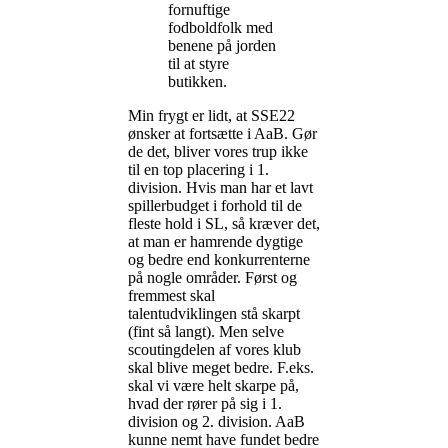
fornuftige
fodboldfolk med
benene på jorden
til at styre
butikken.
Min frygt er lidt, at SSE22
ønsker at fortsætte i AaB. Gør
de det, bliver vores trup ikke
til en top placering i 1.
division. Hvis man har et lavt
spillerbudget i forhold til de
fleste hold i SL, så kræver det,
at man er hamrende dygtige
og bedre end konkurrenterne
på nogle områder. Først og
fremmest skal
talentudviklingen stå skarpt
(fint så langt). Men selve
scoutingdelen af vores klub
skal blive meget bedre. F.eks.
skal vi være helt skarpe på,
hvad der rører på sig i 1.
division og 2. division. AaB
kunne nemt have fundet bedre