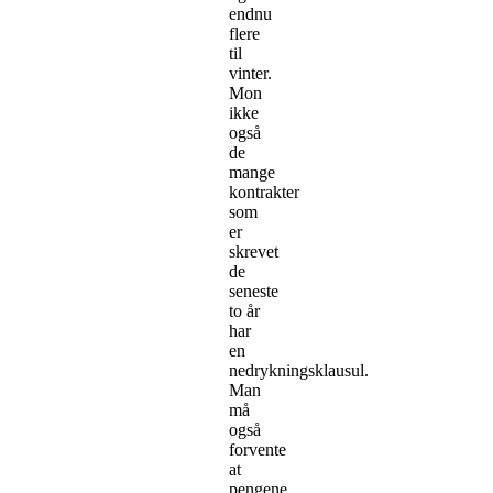
endnu
flere
til
vinter.
Mon
ikke
også
de
mange
kontrakter
som
er
skrevet
de
seneste
to år
har
en
nedrykningsklausul.
Man
må
også
forvente
at
pengene