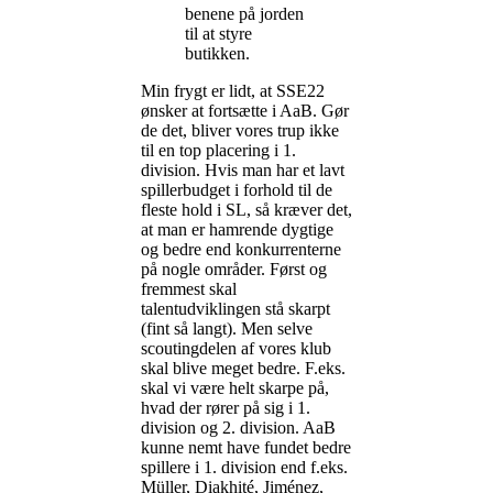
benene på jorden
til at styre
butikken.
Min frygt er lidt, at SSE22
ønsker at fortsætte i AaB. Gør
de det, bliver vores trup ikke
til en top placering i 1.
division. Hvis man har et lavt
spillerbudget i forhold til de
fleste hold i SL, så kræver det,
at man er hamrende dygtige
og bedre end konkurrenterne
på nogle områder. Først og
fremmest skal
talentudviklingen stå skarpt
(fint så langt). Men selve
scoutingdelen af vores klub
skal blive meget bedre. F.eks.
skal vi være helt skarpe på,
hvad der rører på sig i 1.
division og 2. division. AaB
kunne nemt have fundet bedre
spillere i 1. division end f.eks.
Müller, Diakhité, Jiménez,