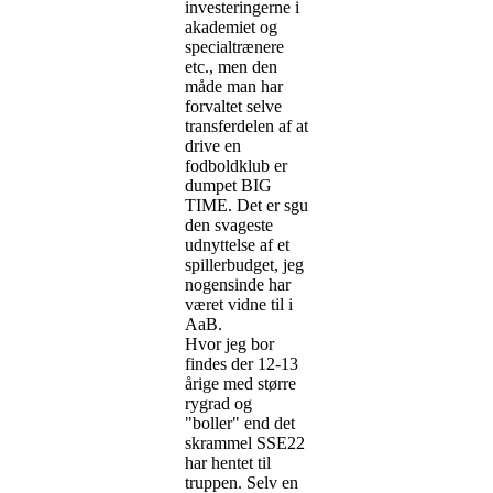
investeringerne i
akademiet og
specialtrænere
etc., men den
måde man har
forvaltet selve
transferdelen af at
drive en
fodboldklub er
dumpet BIG
TIME. Det er sgu
den svageste
udnyttelse af et
spillerbudget, jeg
nogensinde har
været vidne til i
AaB.
Hvor jeg bor
findes der 12-13
årige med større
rygrad og
"boller" end det
skrammel SSE22
har hentet til
truppen. Selv en