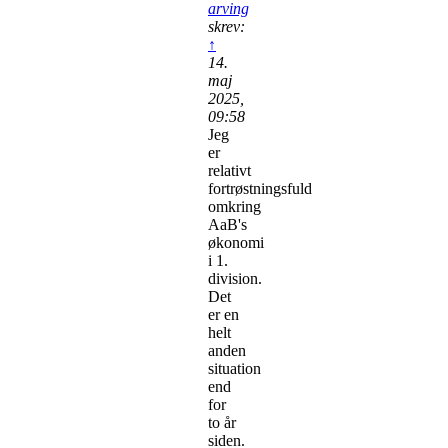
arving
skrev:
↑
14.
maj
2025,
09:58
Jeg
er
relativt
fortrøstningsfuld
omkring
AaB's
økonomi
i 1.
division.
Det
er en
helt
anden
situation
end
for
to år
siden.