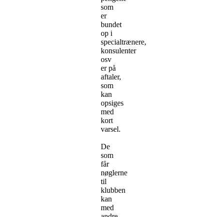
som
er
bundet
op i
specialtrænere,
konsulenter
osv
er på
aftaler,
som
kan
opsiges
med
kort
varsel.
De
som
får
nøglerne
til
klubben
kan
med
andre