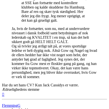
at SSE kan fortsætte med kontrollere
klubben og kalde skuddene fra Hamburg.
Bare af ren og skær tysk stædighed. Her
deler jeg din frygt. Jeg mener oprigtigt, at
det kan gå grueligt galt.
Ja, hvis de fortsætter, som nu, med at undervurdere
niveauet i dansk fodbold samt betydningen af nok
lederskab og KVALITET i en trup, så kan det helt
sikkert godt gå HELT HELT GALT.
Og så tvivler jeg ærligt talt på, at vores sportslige
ledelse er helt dygtig nok. Altså Gow og Nagel og hvad
de ellers hedder har ikke vist noget som helst, der
antyder høj grad af faglighed. Jeg synes det, der
kommer fra Gow mest er floskler gang på gang, og han
virker ikke topmotiveret. Okay, det kan være hans
personlighed, men jeg bliver ikke overrasket, hvis Gow
er væk til sommer.
Har du set hans CV? Kun Jack Cassidys er værre.
Ædruelighedens stemme
Top
FlemmingG