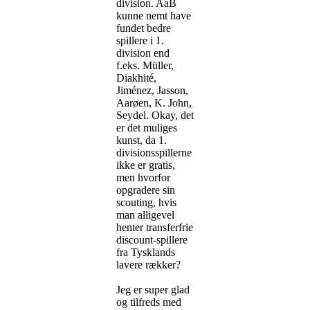
division. AaB
kunne nemt have
fundet bedre
spillere i 1.
division end
f.eks. Müller,
Diakhité,
Jiménez, Jasson,
Aarøen, K. John,
Seydel. Okay, det
er det muliges
kunst, da 1.
divisionsspillerne
ikke er gratis,
men hvorfor
opgradere sin
scouting, hvis
man alligevel
henter transferfrie
discount-spillere
fra Tysklands
lavere rækker?
Jeg er super glad
og tilfreds med