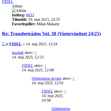
FIDEL
Allstar
Indlæg:
6633
Tilmeldt:
19. mar 2015, 22:55
Favoritspiller:
Milan Makaric
Re: Transfertråden Vol. 38 (Vintervinduet 24/25)
Indlæg
af
FIDEL
»
14. maj 2025, 12:24
haghdk
skrev:
↑
14. maj 2025, 12:15
FIDEL
skrev:
↑
14. maj 2025, 12:08
Optimistens arving
skrev:
↑
14. maj 2025, 12:01
FIDEL
skrev:
↑
14. maj 2025,
10:58
Optimistens