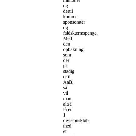
millioner
og
dertil
kommer
sponsorater
og
faldskærmspenge.
Med
den
opbakning
som
der
pt
stadig
er til
AaB,
så
vil
man
altså
få en
1
divisionsklub
med
et