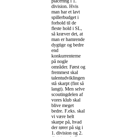
placering i 1.
division. Hvis
man har et lavt
spillerbudget i
forhold til de
fleste hold i SL,
så kræver det, at
man er hamrende
dygtige og bedre
end
konkurrenterne
på nogle
områder. Først og
fremmest skal
talentudviklingen
stå skarpt (fint så
langt). Men selve
scoutingdelen af
vores klub skal
blive meget
bedre. F.eks. skal
vi være helt
skarpe på, hvad
der rører på sig i
1. division og 2.