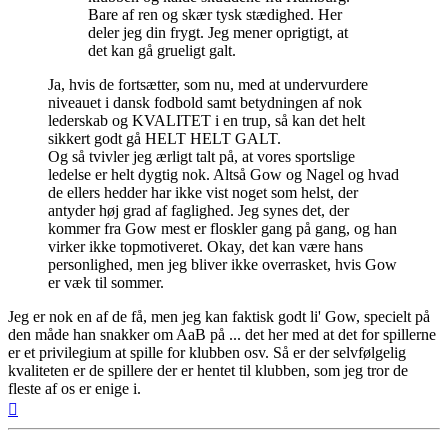
Bare af ren og skær tysk stædighed. Her
deler jeg din frygt. Jeg mener oprigtigt, at
det kan gå grueligt galt.
Ja, hvis de fortsætter, som nu, med at undervurdere
niveauet i dansk fodbold samt betydningen af nok
lederskab og KVALITET i en trup, så kan det helt
sikkert godt gå HELT HELT GALT.
Og så tvivler jeg ærligt talt på, at vores sportslige
ledelse er helt dygtig nok. Altså Gow og Nagel og hvad
de ellers hedder har ikke vist noget som helst, der
antyder høj grad af faglighed. Jeg synes det, der
kommer fra Gow mest er floskler gang på gang, og han
virker ikke topmotiveret. Okay, det kan være hans
personlighed, men jeg bliver ikke overrasket, hvis Gow
er væk til sommer.
Jeg er nok en af de få, men jeg kan faktisk godt li' Gow, specielt på
den måde han snakker om AaB på ... det her med at det for spillerne
er et privilegium at spille for klubben osv. Så er der selvfølgelig
kvaliteten er de spillere der er hentet til klubben, som jeg tror de
fleste af os er enige i.
Top