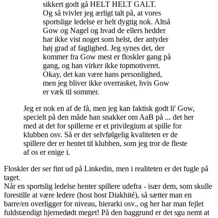
sikkert godt gå HELT HELT GALT.
Og så tvivler jeg ærligt talt på, at vores
sportslige ledelse er helt dygtig nok. Altså
Gow og Nagel og hvad de ellers hedder
har ikke vist noget som helst, der antyder
høj grad af faglighed. Jeg synes det, der
kommer fra Gow mest er floskler gang på
gang, og han virker ikke topmotiveret.
Okay, det kan være hans personlighed,
men jeg bliver ikke overrasket, hvis Gow
er væk til sommer.
Jeg er nok en af de få, men jeg kan faktisk godt li' Gow,
specielt på den måde han snakker om AaB på ... det her
med at det for spillerne er et privilegium at spille for
klubben osv. Så er der selvfølgelig kvaliteten er de
spillere der er hentet til klubben, som jeg tror de fleste
af os er enige i.
Floskler der ser fint ud på Linkedin, men i realiteten er det fugle på
taget.
Når en sportslig ledelse henter spillere udefra - især dem, som skulle
forestille at være ledere (host host Diakhité), så sætter man en
barre/en overligger for niveau, hierarki osv., og her har man fejlet
fuldstændigt hjernedødt meget! På den baggrund er det sgu nemt at