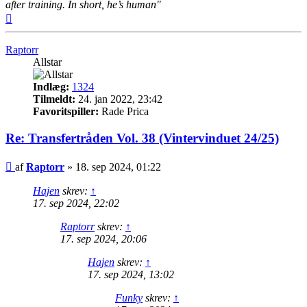
after training. In short, he’s human"
Top
Raptorr
Allstar
Indlæg:
1324
Tilmeldt:
24. jan 2022, 23:42
Favoritspiller:
Rade Prica
Re: Transfertråden Vol. 38 (Vintervinduet 24/25)
Indlæg
af
Raptorr
»
18. sep 2024, 01:22
Hajen
skrev:
↑
17. sep 2024, 22:02
Raptorr
skrev:
↑
17. sep 2024, 20:06
Hajen
skrev:
↑
17. sep 2024, 13:02
Funky
skrev:
↑