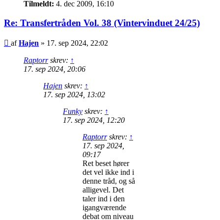
Tilmeldt:
4. dec 2009, 16:10
Re: Transfertråden Vol. 38 (Vintervinduet 24/25)
Indlæg
af
Hajen
»
17. sep 2024, 22:02
Raptorr
skrev:
↑
17. sep 2024, 20:06
Hajen
skrev:
↑
17. sep 2024, 13:02
Funky
skrev:
↑
17. sep 2024, 12:20
Raptorr
skrev:
↑
17. sep 2024,
09:17
Ret beset hører
det vel ikke ind i
denne tråd, og så
alligevel. Det
taler ind i den
igangværende
debat om niveau