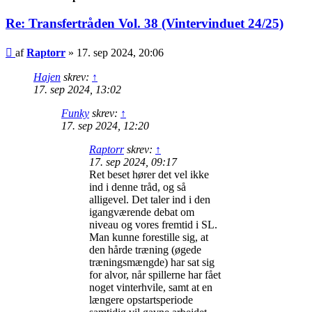
Re: Transfertråden Vol. 38 (Vintervinduet 24/25)
Indlæg
af
Raptorr
»
17. sep 2024, 20:06
Hajen
skrev:
↑
17. sep 2024, 13:02
Funky
skrev:
↑
17. sep 2024, 12:20
Raptorr
skrev:
↑
17. sep 2024, 09:17
Ret beset hører det vel ikke
ind i denne tråd, og så
alligevel. Det taler ind i den
igangværende debat om
niveau og vores fremtid i SL.
Man kunne forestille sig, at
den hårde træning (øgede
træningsmængde) har sat sig
for alvor, når spillerne har fået
noget vinterhvile, samt at en
længere opstartsperiode