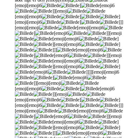
[emoji[emoji6
]
[emoji6
]][emoji
[emoji[emoji6
]
]
[emoji[emoji6
]
]]]
[emoji[emoji
[emoji[emoji6
]
[emoji6
]][emoji
[emoji[emoji6
]
][emoji[emoji6
]
]]]
[emoji[emoji6
]
[emoji6
]][emoji
[emoji[emoji6
]
][emoji[emoji6
]
[emoji6
]]]][emoji[emoji6
]
[emoji6
]][emoji[emoji
[emoji[emoji6
]
[emoji6
]][emoji
[emoji[emoji6
]
]
[emoji[emoji6
]
]]]
[emoji[emoji
[emoji[emoji6
]
[emoji6
]][emoji
[emoji[emoji6
]
][emoji[emoji6
]
]]]
[emoji[emoji6