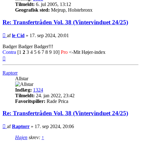
Tilmeldt:
6. jul 2005, 13:12
Geografisk sted:
Mejrup, Holstebronx
Re: Transfertråden Vol. 38 (Vintervinduet 24/25)
Indlæg
af
le Cid
»
17. sep 2024, 20:01
Badger Badger Badger!!!
Contra
[1
2
3 4 5 6 7 8 9 10]
Pro
<-Mit Højer-index
Top
Raptorr
Allstar
Indlæg:
1324
Tilmeldt:
24. jan 2022, 23:42
Favoritspiller:
Rade Prica
Re: Transfertråden Vol. 38 (Vintervinduet 24/25)
Indlæg
af
Raptorr
»
17. sep 2024, 20:06
Hajen
skrev:
↑