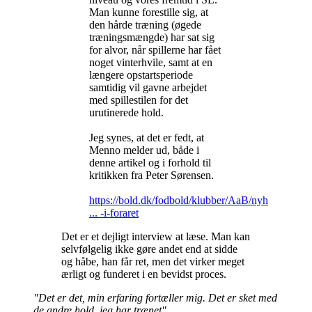
Man kunne forestille sig, at
den hårde træning (øgede
træningsmængde) har sat sig
for alvor, når spillerne har fået
noget vinterhvile, samt at en
længere opstartsperiode
samtidig vil gavne arbejdet
med spillestilen for det
urutinerede hold.
Jeg synes, at det er fedt, at
Menno melder ud, både i
denne artikel og i forhold til
kritikken fra Peter Sørensen.
https://bold.dk/fodbold/klubber/AaB/nyh
... -i-foraret
Det er et dejligt interview at læse. Man kan
selvfølgelig ikke gøre andet end at sidde
og håbe, han får ret, men det virker meget
ærligt og funderet i en bevidst proces.
"Det er det, min erfaring fortæller mig. Det er sket med
de andre hold, jeg har trænet"