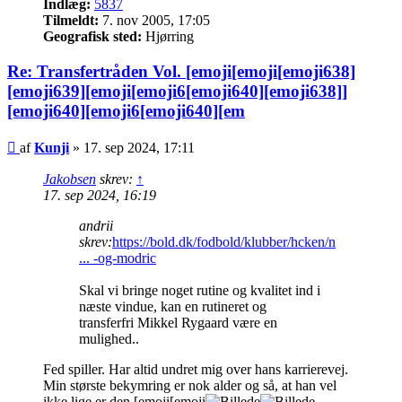
Indlæg:
5837
Tilmeldt:
7. nov 2005, 17:05
Geografisk sted:
Hjørring
Re: Transfertråden Vol. [emoji[emoji[emoji638]
[emoji639][emoji[emoji6[emoji640][emoji638]]
[emoji640][emoji6[emoji640][em
Indlæg
af
Kunji
»
17. sep 2024, 17:11
Jakobsen
skrev:
↑
17. sep 2024, 16:19
andrii
skrev:
https://bold.dk/fodbold/klubber/hcken/n
... -og-modric
Skal vi bringe noget rutine og kvalitet ind i
næste vindue, kan en rutineret og
transferfri Mikkel Rygaard være en
mulighed..
Fed spiller. Har altid undret mig over hans karrierevej.
Min største bekymring er nok alder og så, at han vel
ikke lige er den [emoji[emoji