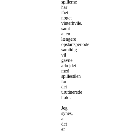
spillerne
har
fået
noget
vinterhvile,
samt
at en
længere
opstartsperiode
samtidig
vil
gavne
arbejdet
med
spillestilen
for
det
urutinerede
hold.
Jeg
synes,
at
det
er