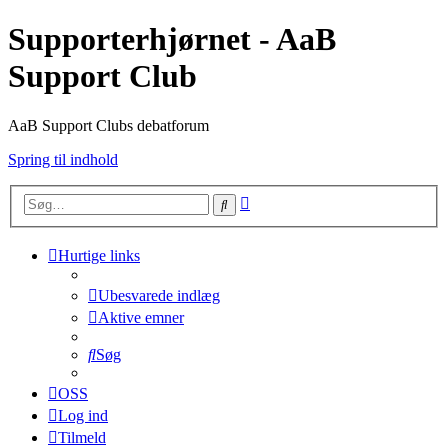
Supporterhjørnet - AaB
Support Club
AaB Support Clubs debatforum
Spring til indhold
Avanceret
Søg
søgning
Hurtige links
Ubesvarede indlæg
Aktive emner
Søg
OSS
Log ind
Tilmeld