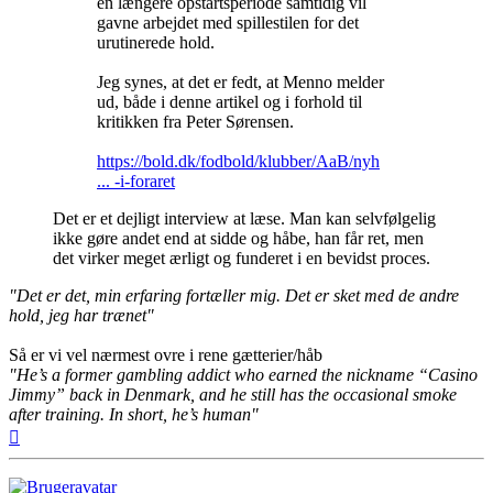
en længere opstartsperiode samtidig vil
gavne arbejdet med spillestilen for det
urutinerede hold.
Jeg synes, at det er fedt, at Menno melder
ud, både i denne artikel og i forhold til
kritikken fra Peter Sørensen.
https://bold.dk/fodbold/klubber/AaB/nyh
... -i-foraret
Det er et dejligt interview at læse. Man kan selvfølgelig
ikke gøre andet end at sidde og håbe, han får ret, men
det virker meget ærligt og funderet i en bevidst proces.
"Det er det, min erfaring fortæller mig. Det er sket med de andre
hold, jeg har trænet"
Så er vi vel nærmest ovre i rene gætterier/håb
"He’s a former gambling addict who earned the nickname “Casino
Jimmy” back in Denmark, and he still has the occasional smoke
after training. In short, he’s human"
Top