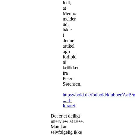
fedt,
at
Menno
melder
ud,
både
i
denne
artikel
og i
forhold
til
kritikken
fra
Peter
Sørensen.
https://bold.dk/fodbold/klubber/AaB/
... -i-
foraret
Det er et dejligt
interview at læse.
Man kan
selvfølgelig ikke