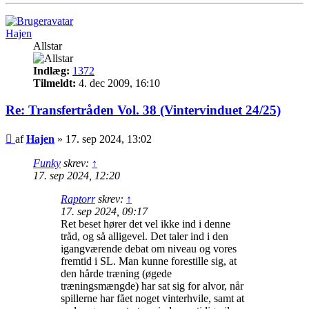
Hajen
Allstar
Indlæg:
1372
Tilmeldt:
4. dec 2009, 16:10
Re: Transfertråden Vol. 38 (Vintervinduet 24/25)
Indlæg
af
Hajen
»
17. sep 2024, 13:02
Funky
skrev:
↑
17. sep 2024, 12:20
Raptorr
skrev:
↑
17. sep 2024, 09:17
Ret beset hører det vel ikke ind i denne
tråd, og så alligevel. Det taler ind i den
igangværende debat om niveau og vores
fremtid i SL. Man kunne forestille sig, at
den hårde træning (øgede
træningsmængde) har sat sig for alvor, når
spillerne har fået noget vinterhvile, samt at