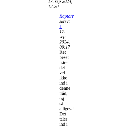
17. sep 2024,
12:20
Raptorr
skrev:
↑
17.
sep
2024,
09:17
Ret
beset
hører
det
vel
ikke
ind i
denne
tråd,
og
så
alligevel.
Det
taler
ind i