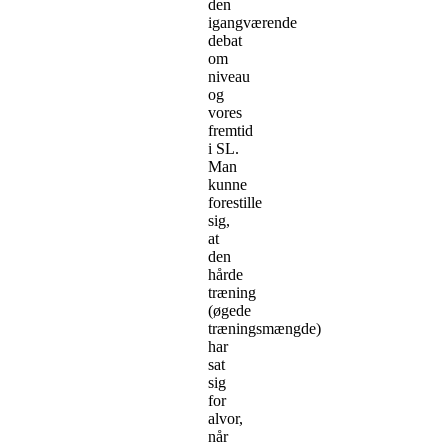
den
igangværende
debat
om
niveau
og
vores
fremtid
i SL.
Man
kunne
forestille
sig,
at
den
hårde
træning
(øgede
træningsmængde)
har
sat
sig
for
alvor,
når