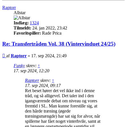
Raptorr
Allstar
Indlæg:
1324
Tilmeldt:
24. jan 2022, 23:42
Favoritspiller:
Rade Prica
Re: Transfertråden Vol. 38 (Vintervinduet 24/25)
Indlæg
af
Raptorr
»
17. sep 2024, 21:49
Funky
skrev:
↑
17. sep 2024, 12:20
Raptorr
skrev:
↑
17. sep 2024, 09:17
Ret beset hører det vel ikke ind i denne
tråd, og så alligevel. Det taler ind i den
igangværende debat om niveau og vores
fremtid i SL. Man kunne forestille sig, at
den hårde træning (øgede
træningsmængde) har sat sig for alvor, når
spillerne har fået noget vinterhvile, samt at
en længere opstartsperiode samtidig vil