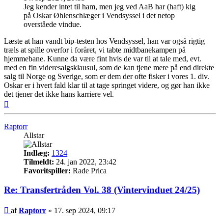
Jeg kender intet til ham, men jeg ved AaB har (haft) kig
på Oskar Øhlenschlæger i Vendsyssel i det netop
overståede vindue.
Læste at han vandt bip-testen hos Vendsyssel, han var også rigtig
træls at spille overfor i foråret, vi tabte midtbanekampen på
hjemmebane. Kunne da være fint hvis de var til at tale med, evt.
med en fin videresalgsklausul, som de kan tjene mere på end direkte
salg til Norge og Sverige, som er dem der ofte fisker i vores 1. div.
Oskar er i hvert fald klar til at tage springet videre, og gør han ikke
det tjener det ikke hans karriere vel.
Top
Raptorr
Allstar
Indlæg:
1324
Tilmeldt:
24. jan 2022, 23:42
Favoritspiller:
Rade Prica
Re: Transfertråden Vol. 38 (Vintervinduet 24/25)
Indlæg
af
Raptorr
»
17. sep 2024, 09:17