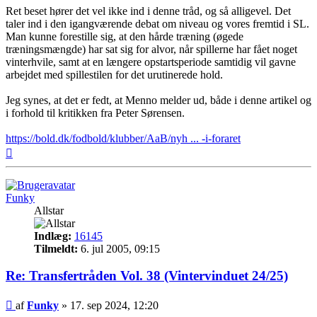
Ret beset hører det vel ikke ind i denne tråd, og så alligevel. Det
taler ind i den igangværende debat om niveau og vores fremtid i SL.
Man kunne forestille sig, at den hårde træning (øgede
træningsmængde) har sat sig for alvor, når spillerne har fået noget
vinterhvile, samt at en længere opstartsperiode samtidig vil gavne
arbejdet med spillestilen for det urutinerede hold.
Jeg synes, at det er fedt, at Menno melder ud, både i denne artikel og
i forhold til kritikken fra Peter Sørensen.
https://bold.dk/fodbold/klubber/AaB/nyh ... -i-foraret
Top
Funky
Allstar
Indlæg:
16145
Tilmeldt:
6. jul 2005, 09:15
Re: Transfertråden Vol. 38 (Vintervinduet 24/25)
Indlæg
af
Funky
»
17. sep 2024, 12:20