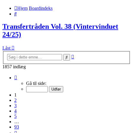
Hjem
Boardindeks
Søg
Transfertråden Vol. 38 (Vintervinduet
24/25)
Låst
Avanceret
Søg
søgning
1857 indlæg
Side
1
Gå til side:
af
93
1
2
3
4
5
…
93
Næste