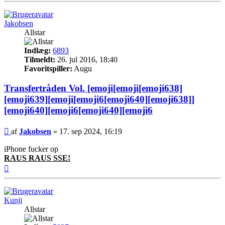
Jakobsen
Allstar
Indlæg:
6893
Tilmeldt:
26. jul 2016, 18:40
Favoritspiller:
Augu
Transfertråden Vol. [emoji[emoji[emoji638]
[emoji639][emoji[emoji6[emoji640][emoji638]]
[emoji640][emoji6[emoji640][emoji6
Indlæg
af
Jakobsen
»
17. sep 2024, 16:19
iPhone fucker op
RAUS RAUS SSE!
Top
Kunji
Allstar