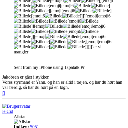
]
[emoji6
]][emoji
[emoji[emoji6
]
][emoji[emoji6
]
[emoji6
]]]][emoji[emoji6
]
[emoji6
]][emoji
[emoji[emoji6
]
[emoji6
]][emoji
[emoji[emoji6
]
][emoji[emoji6
]
]]]]]’er vi
mangler
Sent from my iPhone using Tapatalk Pr
Jakobsen er gået i stykker.
Vores styrmand er Yann, og han er altid i trøjen, og har du hørt han
var færdig, så har du hørt på en løgn.
Top
le Cid
Allstar
Indlæg:
5051