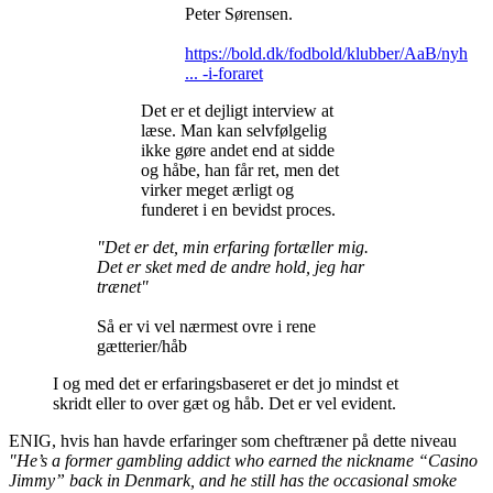
Peter Sørensen.
https://bold.dk/fodbold/klubber/AaB/nyh
... -i-foraret
Det er et dejligt interview at
læse. Man kan selvfølgelig
ikke gøre andet end at sidde
og håbe, han får ret, men det
virker meget ærligt og
funderet i en bevidst proces.
"Det er det, min erfaring fortæller mig.
Det er sket med de andre hold, jeg har
trænet"
Så er vi vel nærmest ovre i rene
gætterier/håb
I og med det er erfaringsbaseret er det jo mindst et
skridt eller to over gæt og håb. Det er vel evident.
ENIG, hvis han havde erfaringer som cheftræner på dette niveau
"He’s a former gambling addict who earned the nickname “Casino
Jimmy” back in Denmark, and he still has the occasional smoke