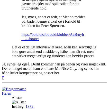
gavne arbejdet med spillestilen for det
urutinerede hold.
Jeg synes, at det er fedt, at Menno melder
ud, både i denne artikel og i forhold til
kritikken fra Peter Sørensen.
https://bold.dk/fodbold/klubber/AaB/nyh
... -i-foraret
Det er et dejligt interview at læse. Man kan selvfølgelig
ikke gøre andet end at sidde og håbe, han får ret, men
det virker meget ærligt og funderet i en bevidst proces.
Ja, synes jeg også. Dertil kommer han på banen og viser noget kant.
Der er meget mere i ham end bare Mr. Nice Guy. Jeg synes han
både lufter kompetence og nosser her.
Top
Hajen
Allstar
Indlæg:
1372