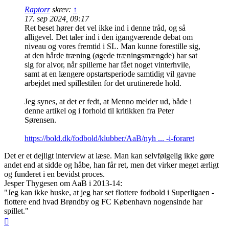
Raptorr
skrev:
↑
17. sep 2024, 09:17
Ret beset hører det vel ikke ind i denne tråd, og så
alligevel. Det taler ind i den igangværende debat om
niveau og vores fremtid i SL. Man kunne forestille sig,
at den hårde træning (øgede træningsmængde) har sat
sig for alvor, når spillerne har fået noget vinterhvile,
samt at en længere opstartsperiode samtidig vil gavne
arbejdet med spillestilen for det urutinerede hold.
Jeg synes, at det er fedt, at Menno melder ud, både i
denne artikel og i forhold til kritikken fra Peter
Sørensen.
https://bold.dk/fodbold/klubber/AaB/nyh ... -i-foraret
Det er et dejligt interview at læse. Man kan selvfølgelig ikke gøre
andet end at sidde og håbe, han får ret, men det virker meget ærligt
og funderet i en bevidst proces.
Jesper Thygesen om AaB i 2013-14:
"Jeg kan ikke huske, at jeg har set flottere fodbold i Superligaen -
flottere end hvad Brøndby og FC København nogensinde har
spillet."
Top