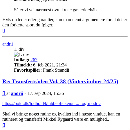
Så er vi vel nærmest ovre i rene gætterier/håb
Hvis du leder efter garantier, kan man nemt argumentere for at det er
den forkerte sport du følger.
Top
andrii
1. div
Indlæg:
267
Tilmeldt:
6. feb 2021, 21:34
Favoritspiller:
Frank Strandli
Re: Transfertråden Vol. 38 (Vintervinduet 24/25)
Indlæg
af
andrii
»
17. sep 2024, 15:36
https://bold.dk/fodbold/klubber/hcken/n ... -og-modric
Skal vi bringe noget rutine og kvalitet ind i næste vindue, kan en
rutineret og transferfri Mikkel Rygaard være en mulighed..
Top