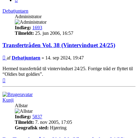
Debatjuntaen
Administrator
Indlæg:
1693
Tilmeldt:
25. jun 2006, 16:57
Transfertråden Vol. 38 (Vintervinduet 24/25)
Indlæg
af
Debatjuntaen
»
14. sep 2024, 19:47
Hermed transfertråd til vintervinduet 24/25. Forrige tråd er flyttet til
“Oldies but goldies”.
Top
Kunji
Allstar
Indlæg:
5837
Tilmeldt:
7. nov 2005, 17:05
Geografisk sted:
Hjørring