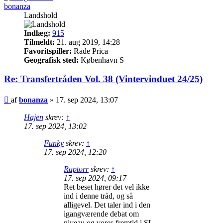
bonanza
Landshold
Indlæg:
915
Tilmeldt:
21. aug 2019, 14:28
Favoritspiller:
Rade Prica
Geografisk sted:
København S
Re: Transfertråden Vol. 38 (Vintervinduet 24/25)
Indlæg
af
bonanza
»
17. sep 2024, 13:07
Hajen
skrev:
↑
17. sep 2024, 13:02
Funky
skrev:
↑
17. sep 2024, 12:20
Raptorr
skrev:
↑
17. sep 2024, 09:17
Ret beset hører det vel ikke
ind i denne tråd, og så
alligevel. Det taler ind i den
igangværende debat om
niveau og vores fremtid i SL.