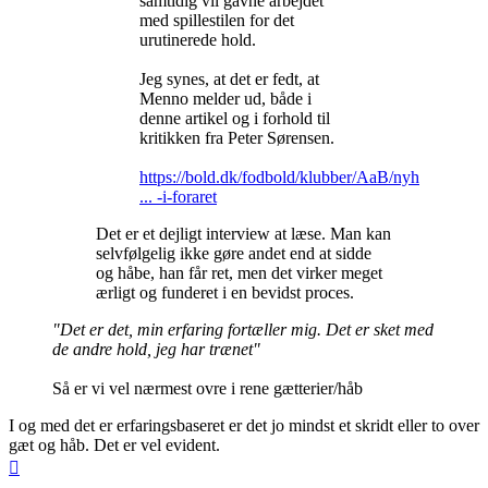
samtidig vil gavne arbejdet
med spillestilen for det
urutinerede hold.
Jeg synes, at det er fedt, at
Menno melder ud, både i
denne artikel og i forhold til
kritikken fra Peter Sørensen.
https://bold.dk/fodbold/klubber/AaB/nyh
... -i-foraret
Det er et dejligt interview at læse. Man kan
selvfølgelig ikke gøre andet end at sidde
og håbe, han får ret, men det virker meget
ærligt og funderet i en bevidst proces.
"Det er det, min erfaring fortæller mig. Det er sket med
de andre hold, jeg har trænet"
Så er vi vel nærmest ovre i rene gætterier/håb
I og med det er erfaringsbaseret er det jo mindst et skridt eller to over
gæt og håb. Det er vel evident.
Top