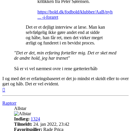
kritikken fra Peter Sørensen.
https://bold.dk/fodbold/klubber/AaB/nyh
... -i-foraret
Det er et dejligt interview at læse. Man kan
selvfølgelig ikke gøre andet end at sidde
og håbe, han får ret, men det virker meget
ærligt og funderet i en bevidst proces.
"Det er det, min erfaring fortæller mig. Det er sket med
de andre hold, jeg har trænet"
Så er vi vel nærmest ovre i rene gætterier/håb
I og med det er erfaringsbaseret er det jo mindst et skridt eller to over
gæt og håb. Det er vel evident.
Top
Raptorr
Allstar
Indlæg:
1324
Tilmeldt:
24. jan 2022, 23:42
Favoritspiller:
Rade Prica