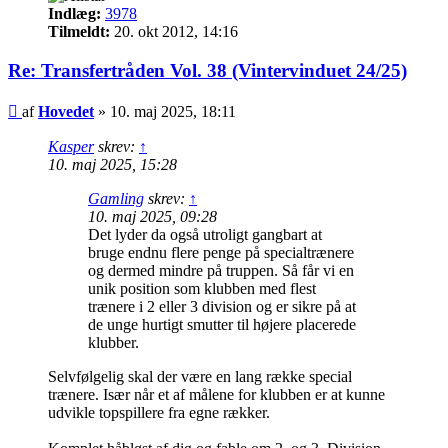
Indlæg:
3978
Tilmeldt:
20. okt 2012, 14:16
Re: Transfertråden Vol. 38 (Vintervinduet 24/25)
Indlæg
af
Hovedet
»
10. maj 2025, 18:11
Kasper
skrev:
↑
10. maj 2025, 15:28
Gamling
skrev:
↑
10. maj 2025, 09:28
Det lyder da også utroligt gangbart at
bruge endnu flere penge på specialtrænere
og dermed mindre på truppen. Så får vi en
unik position som klubben med flest
trænere i 2 eller 3 division og er sikre på at
de unge hurtigt smutter til højere placerede
klubber.
Selvfølgelig skal der være en lang række special
trænere. Især når et af målene for klubben er at kunne
udvikle topspillere fra egne rækker.