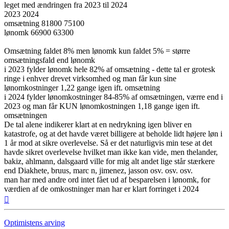
leget med ændringen fra 2023 til 2024
2023 2024
omsætning 81800 75100
lønomk 66900 63300
Omsætning faldet 8% men lønomk kun faldet 5% = større
omsætningsfald end lønomk
i 2023 fylder lønomk hele 82% af omsætning - dette tal er grotesk
ringe i enhver drevet virksomhed og man får kun sine
lønomkostninger 1,22 gange igen ift. omsætning
i 2024 fylder lønomkostninger 84-85% af omsætningen, værre end i
2023 og man får KUN lønomkostningen 1,18 gange igen ift.
omsætningen
De tal alene indikerer klart at en nedrykning igen bliver en
katastrofe, og at det havde været billigere at beholde lidt højere løn i
1 år mod at sikre overlevelse. Så er det naturligvis min tese at det
havde sikret overlevelse hvilket man ikke kan vide, men thelander,
bakiz, ahlmann, dalsgaard ville for mig alt andet lige står stærkere
end Diakhete, bruus, marc n, jimenez, jasson osv. osv. osv.
man har med andre ord intet fået ud af besparelsen i lønomk, for
værdien af de omkostninger man har er klart forringet i 2024
Top
Optimistens arving