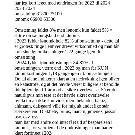
har jeg kort leget med ændringen fra 2023 til 2024
2023 2024
omsætning 81800 75100
lønomk 66900 63300
Omsætning faldet 8% men lønomk kun faldet 5% =
større omsætningsfald end lønomk
i 2023 fylder lønomk hele 82% af omsætning - dette tal
er grotesk ringe i enhver drevet virksomhed og man får
kun sine lønomkostninger 1,22 gange igen ift.
omsætning
i 2024 fylder lønomkostninger 84-85% af
omsætningen, værre end i 2023 og man får KUN
lønomkostningen 1,18 gange igen ift. omsætningen
De tal alene indikerer klart at en nedrykning igen bliver
en katastrofe, og at det havde været billigere at beholde
lidt højere løn i 1 år mod at sikre overlevelse. Så er det
naturligvis min tese at det havde sikret overlevelse
hvilket man ikke kan vide, men thelander, bakiz,
ahlmann, dalsgaard ville for mig alt andet lige står
stærkere end Diakhete, bruus, marc n, jimenez, jasson
osv. osv. osv.
man har med andre ord intet fået ud af besparelsen i
lønomk, for værdien af de omkostninger man har er
klart forringet i 2024