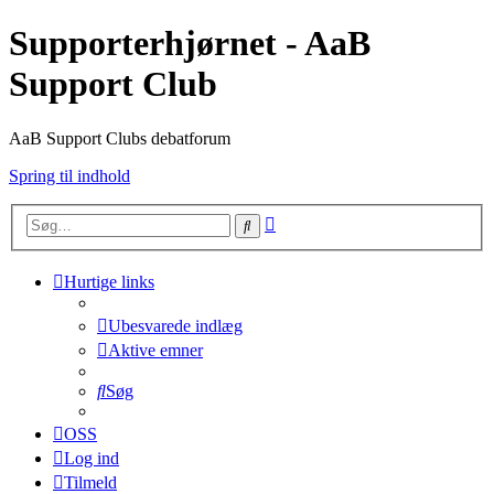
Supporterhjørnet - AaB
Support Club
AaB Support Clubs debatforum
Spring til indhold
Avanceret
Søg
søgning
Hurtige links
Ubesvarede indlæg
Aktive emner
Søg
OSS
Log ind
Tilmeld