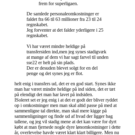
frem for superligaen.
De samlede personaleomkostninger er
faldet fra 66 til 63 millioner fra 23 til 24
regnskabet.
Jeg forventer at det falder yderligere i 25
regnskabet.
Vi har været mindre heldige på
transfersiden ind,men jeg synes stadigvæk
at mange af dem vi har sagt farvel til unden
sse22 er helt på sin plads.
Der er desuden blevet solgt for en del
penge og det synes jeg er flot.
helt enig i transfers ud, det er en god start. Synes ikke
man har været mindre heldige på ind siden, det er tæt
på elendigt det man har lavet på indsiden.
ISoleret set er jeg enig i at det er godt der bliver ryddet
op i omkostninger men man skal altid passe på med at
sammenligne tal direkte, man skal mere kigge på
sammenligninger og finde ud af hvad der ligger bag
tallene, og jeg vil stadig mene at det kan være for dyrt
købt at man fjernede nogle dyre lønomkostninger i dette
år, overlevelse havde været klart klart billigere. Men nu