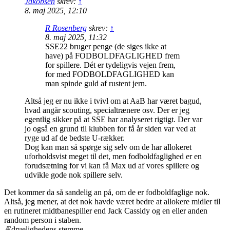
Jakobsen
skrev:
↑
8. maj 2025, 12:10
R Rosenberg
skrev:
↑
8. maj 2025, 11:32
SSE22 bruger penge (de siges ikke at
have) på FODBOLDFAGLIGHED frem
for spillere. Dét er tydeligvis vejen frem,
for med FODBOLDFAGLIGHED kan
man spinde guld af rustent jern.
Altså jeg er nu ikke i tvivl om at AaB har været bagud,
hvad angår scouting, specialtrænere osv. Der er jeg
egentlig sikker på at SSE har analyseret rigtigt. Der var
jo også en grund til klubben for få år siden var ved at
ryge ud af de bedste U-rækker.
Dog kan man så spørge sig selv om de har allokeret
uforholdsvist meget til det, men fodboldfaglighed er en
forudsætning for vi kan få Max ud af vores spillere og
udvikle gode nok spillere selv.
Det kommer da så sandelig an på, om de er fodboldfaglige nok.
Altså, jeg mener, at det nok havde været bedre at allokere midler til
en rutineret midtbanespiller end Jack Cassidy og en eller anden
random person i staben.
Ædruelighedens stemme