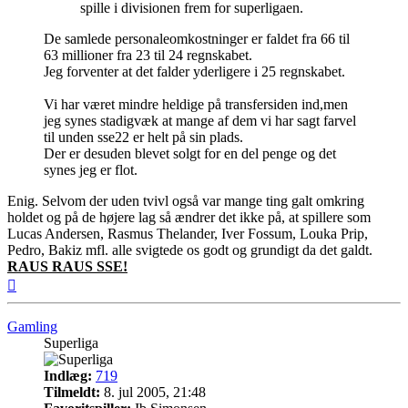
spille i divisionen frem for superligaen.
De samlede personaleomkostninger er faldet fra 66 til
63 millioner fra 23 til 24 regnskabet.
Jeg forventer at det falder yderligere i 25 regnskabet.
Vi har været mindre heldige på transfersiden ind,men
jeg synes stadigvæk at mange af dem vi har sagt farvel
til unden sse22 er helt på sin plads.
Der er desuden blevet solgt for en del penge og det
synes jeg er flot.
Enig. Selvom der uden tvivl også var mange ting galt omkring
holdet og på de højere lag så ændrer det ikke på, at spillere som
Lucas Andersen, Rasmus Thelander, Iver Fossum, Louka Prip,
Pedro, Bakiz mfl. alle svigtede os godt og grundigt da det galdt.
RAUS RAUS SSE!
Top
Gamling
Superliga
Indlæg:
719
Tilmeldt:
8. jul 2005, 21:48