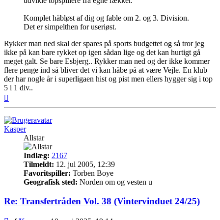
udvikle topspillere fra egne rækker.
Komplet håbløst af dig og fable om 2. og 3. Division.
Det er simpelthen for useriøst.
Rykker man ned skal der spares på sports budgettet og så tror jeg
ikke på kan bare rykket op igen sådan lige og det kan hurtigt gå
meget galt. Se bare Esbjerg.. Rykker man ned og der ikke kommer
flere penge ind så bliver det vi kan håbe på at være Vejle. En klub
der har nogle år i superligaen hist og pist men ellers hygger sig i top
5 i 1 div..
Top
Kasper
Allstar
Indlæg:
2167
Tilmeldt:
12. jul 2005, 12:39
Favoritspiller:
Torben Boye
Geografisk sted:
Norden om og vesten u
Re: Transfertråden Vol. 38 (Vintervinduet 24/25)
Indlæg