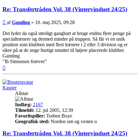
Re: Transfertråden Vol. 38 (Vintervinduet 24/25)
Indlæg
af
Gamling
»
10. maj 2025, 09:28
Det lyder da også utroligt gangbart at bruge endnu flere penge på
specialtrænere og dermed mindre på truppen. Så får vi en unik
position som klubben med flest trænere i 2 eller 3 division og er
sikre på at de unge hurtigt smutter til højere placerede klubber.
Gamling
"Ib Simonsen forever"
Top
Kasper
Allstar
Indlæg:
2167
Tilmeldt:
12. jul 2005, 12:39
Favoritspiller:
Torben Boye
Geografisk sted:
Norden om og vesten u
Re: Transfertråden Vol. 38 (Vintervinduet 24/25)