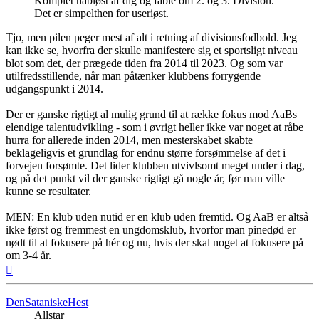
Komplet håbløst af dig og fable om 2. og 3. Division.
Det er simpelthen for useriøst.
Tjo, men pilen peger mest af alt i retning af divisionsfodbold. Jeg
kan ikke se, hvorfra der skulle manifestere sig et sportsligt niveau
blot som det, der prægede tiden fra 2014 til 2023. Og som var
utilfredsstillende, når man påtænker klubbens forrygende
udgangspunkt i 2014.
Der er ganske rigtigt al mulig grund til at række fokus mod AaBs
elendige talentudvikling - som i øvrigt heller ikke var noget at råbe
hurra for allerede inden 2014, men mesterskabet skabte
beklageligvis et grundlag for endnu større forsømmelse af det i
forvejen forsømte. Det lider klubben utvivlsomt meget under i dag,
og på det punkt vil der ganske rigtigt gå nogle år, før man ville
kunne se resultater.
MEN: En klub uden nutid er en klub uden fremtid. Og AaB er altså
ikke først og fremmest en ungdomsklub, hvorfor man pinedød er
nødt til at fokusere på hér og nu, hvis der skal noget at fokusere på
om 3-4 år.
Top
DenSataniskeHest
Allstar