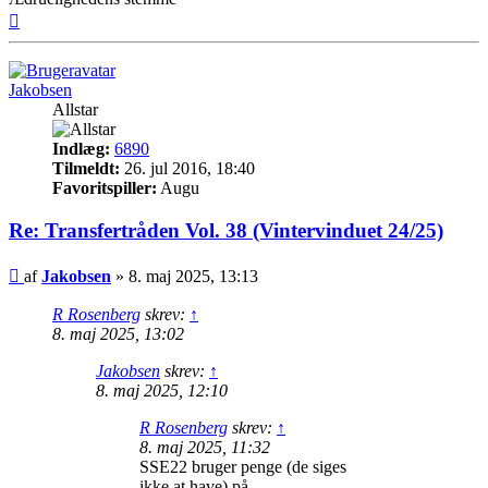
Top
Jakobsen
Allstar
Indlæg:
6890
Tilmeldt:
26. jul 2016, 18:40
Favoritspiller:
Augu
Re: Transfertråden Vol. 38 (Vintervinduet 24/25)
Indlæg
af
Jakobsen
»
8. maj 2025, 13:13
R Rosenberg
skrev:
↑
8. maj 2025, 13:02
Jakobsen
skrev:
↑
8. maj 2025, 12:10
R Rosenberg
skrev:
↑
8. maj 2025, 11:32
SSE22 bruger penge (de siges
ikke at have) på