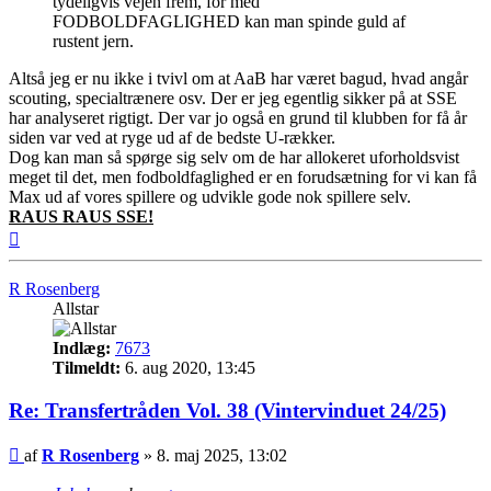
tydeligvis vejen frem, for med
FODBOLDFAGLIGHED kan man spinde guld af
rustent jern.
Altså jeg er nu ikke i tvivl om at AaB har været bagud, hvad angår
scouting, specialtrænere osv. Der er jeg egentlig sikker på at SSE
har analyseret rigtigt. Der var jo også en grund til klubben for få år
siden var ved at ryge ud af de bedste U-rækker.
Dog kan man så spørge sig selv om de har allokeret uforholdsvist
meget til det, men fodboldfaglighed er en forudsætning for vi kan få
Max ud af vores spillere og udvikle gode nok spillere selv.
RAUS RAUS SSE!
Top
R Rosenberg
Allstar
Indlæg:
7673
Tilmeldt:
6. aug 2020, 13:45
Re: Transfertråden Vol. 38 (Vintervinduet 24/25)
Indlæg
af
R Rosenberg
»
8. maj 2025, 13:02