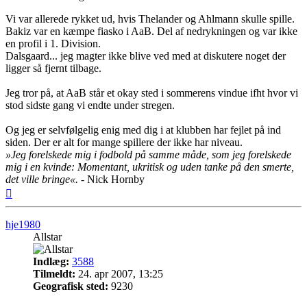
Vi var allerede rykket ud, hvis Thelander og Ahlmann skulle spille.
Bakiz var en kæmpe fiasko i AaB. Del af nedrykningen og var ikke
en profil i 1. Division.
Dalsgaard... jeg magter ikke blive ved med at diskutere noget der
ligger så fjernt tilbage.
Jeg tror på, at AaB står et okay sted i sommerens vindue ifht hvor vi
stod sidste gang vi endte under stregen.
Og jeg er selvfølgelig enig med dig i at klubben har fejlet på ind
siden. Der er alt for mange spillere der ikke har niveau.
»Jeg forelskede mig i fodbold på samme måde, som jeg forelskede
mig i en kvinde: Momentant, ukritisk og uden tanke på den smerte,
det ville bringe«.
- Nick Hornby
Top
hje1980
Allstar
Indlæg:
3588
Tilmeldt:
24. apr 2007, 13:25
Geografisk sted:
9230