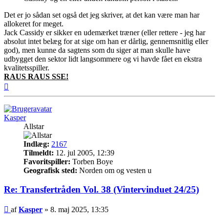
Det er jo sådan set også det jeg skriver, at det kan være man har
allokeret for meget.
Jack Cassidy er sikker en udemærket træner (eller rettere - jeg har
absolut intet belæg for at sige om han er dårlig, gennemsnitlig eller
god), men kunne da sagtens som du siger at man skulle have
udbygget den sektor lidt langsommere og vi havde fået en ekstra
kvalitetsspiller.
RAUS RAUS SSE!
Top
Kasper
Allstar
Indlæg:
2167
Tilmeldt:
12. jul 2005, 12:39
Favoritspiller:
Torben Boye
Geografisk sted:
Norden om og vesten u
Re: Transfertråden Vol. 38 (Vintervinduet 24/25)
Indlæg
af
Kasper
»
8. maj 2025, 13:35