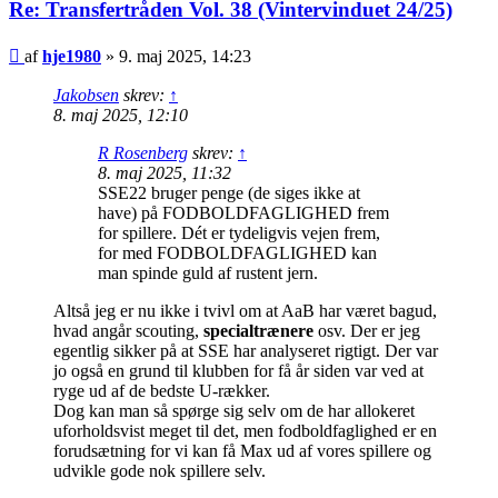
Re: Transfertråden Vol. 38 (Vintervinduet 24/25)
Indlæg
af
hje1980
»
9. maj 2025, 14:23
Jakobsen
skrev:
↑
8. maj 2025, 12:10
R Rosenberg
skrev:
↑
8. maj 2025, 11:32
SSE22 bruger penge (de siges ikke at
have) på FODBOLDFAGLIGHED frem
for spillere. Dét er tydeligvis vejen frem,
for med FODBOLDFAGLIGHED kan
man spinde guld af rustent jern.
Altså jeg er nu ikke i tvivl om at AaB har været bagud,
hvad angår scouting,
specialtrænere
osv. Der er jeg
egentlig sikker på at SSE har analyseret rigtigt. Der var
jo også en grund til klubben for få år siden var ved at
ryge ud af de bedste U-rækker.
Dog kan man så spørge sig selv om de har allokeret
uforholdsvist meget til det, men fodboldfaglighed er en
forudsætning for vi kan få Max ud af vores spillere og
udvikle gode nok spillere selv.