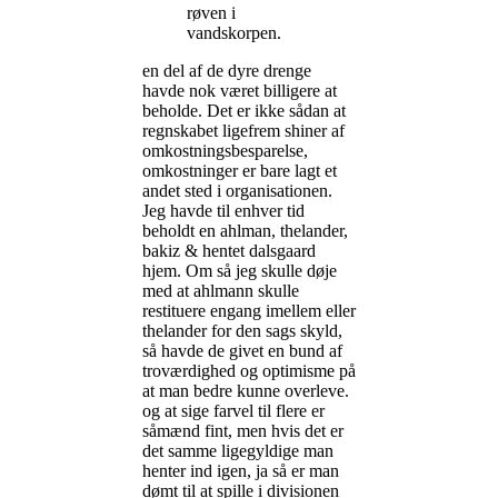
røven i
vandskorpen.
en del af de dyre drenge
havde nok været billigere at
beholde. Det er ikke sådan at
regnskabet ligefrem shiner af
omkostningsbesparelse,
omkostninger er bare lagt et
andet sted i organisationen.
Jeg havde til enhver tid
beholdt en ahlman, thelander,
bakiz & hentet dalsgaard
hjem. Om så jeg skulle døje
med at ahlmann skulle
restituere engang imellem eller
thelander for den sags skyld,
så havde de givet en bund af
troværdighed og optimisme på
at man bedre kunne overleve.
og at sige farvel til flere er
såmænd fint, men hvis det er
det samme ligegyldige man
henter ind igen, ja så er man
dømt til at spille i divisionen