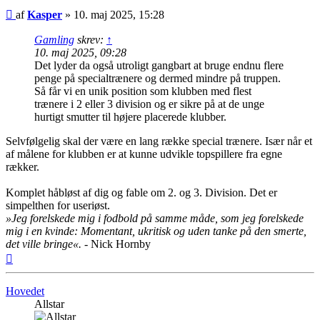
Indlæg
af
Kasper
»
10. maj 2025, 15:28
Gamling
skrev:
↑
10. maj 2025, 09:28
Det lyder da også utroligt gangbart at bruge endnu flere
penge på specialtrænere og dermed mindre på truppen.
Så får vi en unik position som klubben med flest
trænere i 2 eller 3 division og er sikre på at de unge
hurtigt smutter til højere placerede klubber.
Selvfølgelig skal der være en lang række special trænere. Især når et
af målene for klubben er at kunne udvikle topspillere fra egne
rækker.
Komplet håbløst af dig og fable om 2. og 3. Division. Det er
simpelthen for useriøst.
»Jeg forelskede mig i fodbold på samme måde, som jeg forelskede
mig i en kvinde: Momentant, ukritisk og uden tanke på den smerte,
det ville bringe«.
- Nick Hornby
Top
Hovedet
Allstar