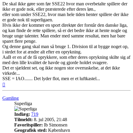
De skal ikke gøre som før SSE22 hvor man overbetalte spillere der
ikke er gode nok, eller præsterede efter deres løn.,
eller som under SSE22, hvor man hele tiden henter spillere der ikke
er gode nok til superligaen.
Hvis ikke der kommer en sport direktør der forstår den danske liga,
og kan finde de rette spillere, så er det bedre ikke at hente nogle og
bruge unge talenter. Man ender med samme resultat, men har bare
sparet flere penge.
Og denne gang skal man så bruge 1. Division til at bygge noget op,
i stedet for at ændre alt efter en oprykning.
AaB er en af de få oprykkere, som efter deres oprykning skilte sig af
med den lille kvalitet de havde og gjorde holdet svagere.
Det er sjældent set, og ikke nogen stor overraskelse, at det ikke
virkede...
SSE = IAO....... Det lyder flot, men er et luftkastel...
Top
Gamling
Superliga
Indlæg:
719
Tilmeldt:
8. jul 2005, 21:48
Favoritspiller:
Ib Simonsen
Geografisk sted:
København