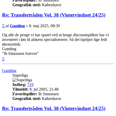
Favoritspiller:
Ib Simonsen
Geografisk sted:
København
Re: Transfertråden Vol. 38 (Vintervinduet 24/25)
Indlæg
af
Gamling
»
8. maj 2025, 08:39
Og alle de penge vi har sparet ved at bruge discountspillere har vi
investeret i løn til alskens specialtrænere. Så det hjælper lige fedt
økonomisk.
Gamling
"Ib Simonsen forever"
Top
Gamling
Superliga
Indlæg:
719
Tilmeldt:
8. jul 2005, 21:48
Favoritspiller:
Ib Simonsen
Geografisk sted:
København
Re: Transfertråden Vol. 38 (Vintervinduet 24/25)