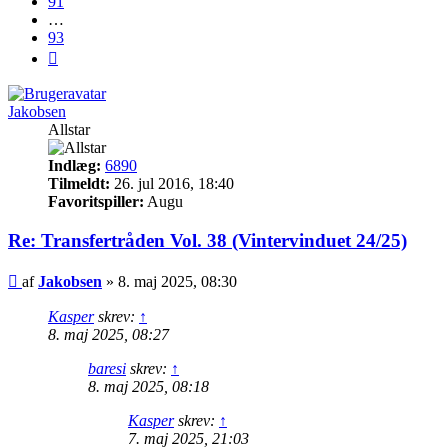
91
…
93
Næste
Jakobsen
Allstar
Indlæg:
6890
Tilmeldt:
26. jul 2016, 18:40
Favoritspiller:
Augu
Re: Transfertråden Vol. 38 (Vintervinduet 24/25)
Indlæg
af
Jakobsen
»
8. maj 2025, 08:30
Kasper
skrev:
↑
8. maj 2025, 08:27
baresi
skrev:
↑
8. maj 2025, 08:18
Kasper
skrev:
↑
7. maj 2025, 21:03