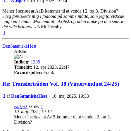
af
Kasper
»
10. maj 2025, 19:14
Mener I seriøst at AaB kommer til at vende i 2. og 3. Division?
»Jeg forelskede mig i fodbold på samme måde, som jeg forelskede
mig i en kvinde: Momentant, ukritisk og uden tanke på den smerte,
det ville bringe«.
- Nick Hornby
Top
DenSataniskeHest
Allstar
Indlæg:
1235
Tilmeldt:
12. apr 2023, 22:47
Favoritspiller:
Frank
Re: Transfertråden Vol. 38 (Vintervinduet 24/25)
Indlæg
af
DenSataniskeHest
»
10. maj 2025, 19:33
Kasper
skrev:
↑
10. maj 2025, 19:14
Mener I seriøst at AaB kommer til at vende i 2. og 3.
Division?