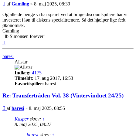
Indlæg
af
Gamling
»
8. maj 2025, 08:39
Og alle de penge vi har sparet ved at bruge discountspillere har vi
investeret i løn til alskens specialtrænere. Så det hjælper lige fedt
økonomisk.
Gamling
"Ib Simonsen forever"
Top
baresi
Allstar
Indlæg:
4175
Tilmeldt:
17. aug 2017, 16:53
Favoritspiller:
baresi
Re: Transfertråden Vol. 38 (Vintervinduet 24/25)
Indlæg
af
baresi
»
8. maj 2025, 08:55
Kasper
skrev:
↑
8. maj 2025, 08:27
baresi
skrev:
↑