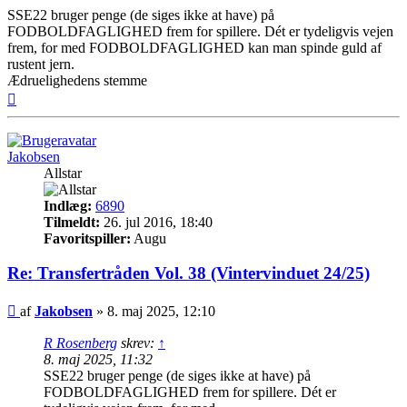
SSE22 bruger penge (de siges ikke at have) på
FODBOLDFAGLIGHED frem for spillere. Dét er tydeligvis vejen
frem, for med FODBOLDFAGLIGHED kan man spinde guld af
rustent jern.
Ædruelighedens stemme
Top
Jakobsen
Allstar
Indlæg:
6890
Tilmeldt:
26. jul 2016, 18:40
Favoritspiller:
Augu
Re: Transfertråden Vol. 38 (Vintervinduet 24/25)
Indlæg
af
Jakobsen
»
8. maj 2025, 12:10
R Rosenberg
skrev:
↑
8. maj 2025, 11:32
SSE22 bruger penge (de siges ikke at have) på
FODBOLDFAGLIGHED frem for spillere. Dét er