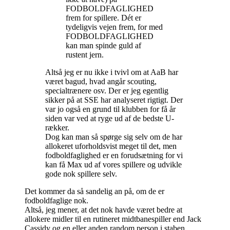
FODBOLDFAGLIGHED
frem for spillere. Dét er
tydeligvis vejen frem, for med
FODBOLDFAGLIGHED
kan man spinde guld af
rustent jern.
Altså jeg er nu ikke i tvivl om at AaB har
været bagud, hvad angår scouting,
specialtrænere osv. Der er jeg egentlig
sikker på at SSE har analyseret rigtigt. Der
var jo også en grund til klubben for få år
siden var ved at ryge ud af de bedste U-
rækker.
Dog kan man så spørge sig selv om de har
allokeret uforholdsvist meget til det, men
fodboldfaglighed er en forudsætning for vi
kan få Max ud af vores spillere og udvikle
gode nok spillere selv.
Det kommer da så sandelig an på, om de er
fodboldfaglige nok.
Altså, jeg mener, at det nok havde været bedre at
allokere midler til en rutineret midtbanespiller end Jack
Cassidy og en eller anden random person i staben.