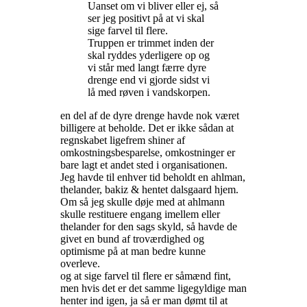
Uanset om vi bliver eller ej, så
ser jeg positivt på at vi skal
sige farvel til flere.
Truppen er trimmet inden der
skal ryddes yderligere op og
vi står med langt færre dyre
drenge end vi gjorde sidst vi
lå med røven i vandskorpen.
en del af de dyre drenge havde nok været
billigere at beholde. Det er ikke sådan at
regnskabet ligefrem shiner af
omkostningsbesparelse, omkostninger er
bare lagt et andet sted i organisationen.
Jeg havde til enhver tid beholdt en ahlman,
thelander, bakiz & hentet dalsgaard hjem.
Om så jeg skulle døje med at ahlmann
skulle restituere engang imellem eller
thelander for den sags skyld, så havde de
givet en bund af troværdighed og
optimisme på at man bedre kunne
overleve.
og at sige farvel til flere er såmænd fint,
men hvis det er det samme ligegyldige man
henter ind igen, ja så er man dømt til at