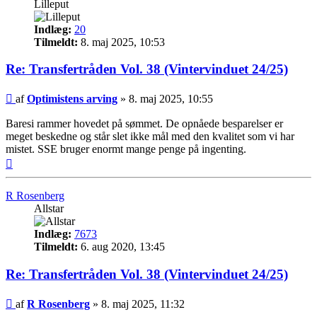
Lilleput
Indlæg:
20
Tilmeldt:
8. maj 2025, 10:53
Re: Transfertråden Vol. 38 (Vintervinduet 24/25)
Indlæg
af
Optimistens arving
»
8. maj 2025, 10:55
Baresi rammer hovedet på sømmet. De opnåede besparelser er
meget beskedne og står slet ikke mål med den kvalitet som vi har
mistet. SSE bruger enormt mange penge på ingenting.
Top
R Rosenberg
Allstar
Indlæg:
7673
Tilmeldt:
6. aug 2020, 13:45
Re: Transfertråden Vol. 38 (Vintervinduet 24/25)
Indlæg
af
R Rosenberg
»
8. maj 2025, 11:32