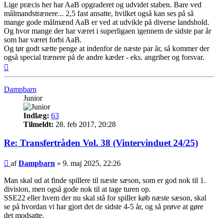
Lige præcis her har AaB opgraderet og udvidet staben. Bare ved
målmandstrænere... 2,5 fast ansatte, hvilket også kan ses på så
mange gode målmænd AaB er ved at udvikle på diverse landshold.
Og hvor mange der har været i superligaen igennem de sidste par år
som har været forbi AaB.
Og tør godt sætte penge at indenfor de næste par år, så kommer der
også special trænere på de andre kæder - eks. angriber og forsvar.
Top
Dampbarn
Junior
Indlæg:
63
Tilmeldt:
28. feb 2017, 20:28
Re: Transfertråden Vol. 38 (Vintervinduet 24/25)
Indlæg
af
Dampbarn
»
9. maj 2025, 22:26
Man skal ud at finde spillere til næste sæson, som er god nok til 1.
division, men også gode nok til at tage turen op.
SSE22 eller hvem der nu skal stå for spiller køb næste sæson, skal
se på hvordan vi har gjort det de sidste 4-5 år, og så prøve at gøre
det modsatte.