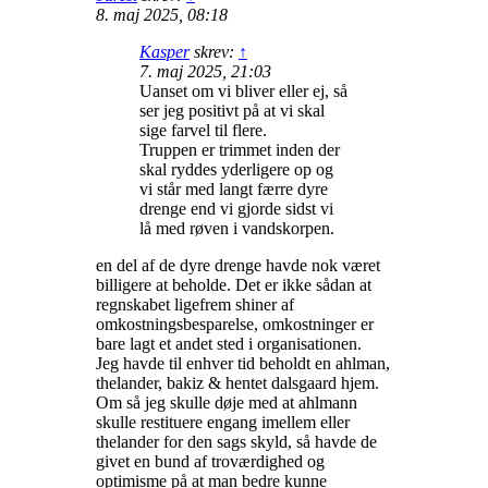
8. maj 2025, 08:18
Kasper
skrev:
↑
7. maj 2025, 21:03
Uanset om vi bliver eller ej, så
ser jeg positivt på at vi skal
sige farvel til flere.
Truppen er trimmet inden der
skal ryddes yderligere op og
vi står med langt færre dyre
drenge end vi gjorde sidst vi
lå med røven i vandskorpen.
en del af de dyre drenge havde nok været
billigere at beholde. Det er ikke sådan at
regnskabet ligefrem shiner af
omkostningsbesparelse, omkostninger er
bare lagt et andet sted i organisationen.
Jeg havde til enhver tid beholdt en ahlman,
thelander, bakiz & hentet dalsgaard hjem.
Om så jeg skulle døje med at ahlmann
skulle restituere engang imellem eller
thelander for den sags skyld, så havde de
givet en bund af troværdighed og
optimisme på at man bedre kunne