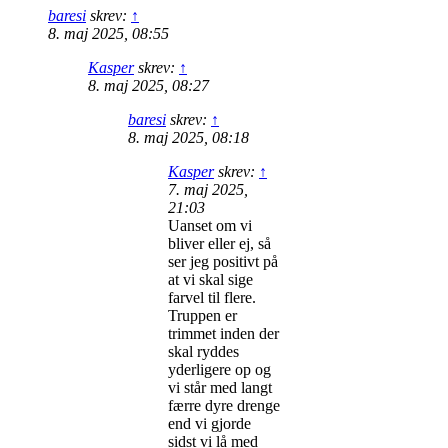
baresi
skrev:
↑
8. maj 2025, 08:55
Kasper
skrev:
↑
8. maj 2025, 08:27
baresi
skrev:
↑
8. maj 2025, 08:18
Kasper
skrev:
↑
7. maj 2025,
21:03
Uanset om vi
bliver eller ej, så
ser jeg positivt på
at vi skal sige
farvel til flere.
Truppen er
trimmet inden der
skal ryddes
yderligere op og
vi står med langt
færre dyre drenge
end vi gjorde
sidst vi lå med