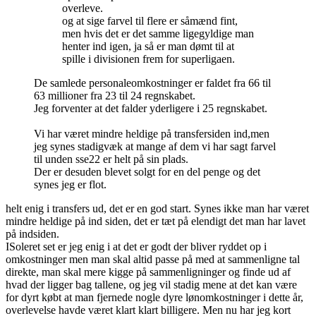
overleve.
og at sige farvel til flere er såmænd fint,
men hvis det er det samme ligegyldige man
henter ind igen, ja så er man dømt til at
spille i divisionen frem for superligaen.
De samlede personaleomkostninger er faldet fra 66 til
63 millioner fra 23 til 24 regnskabet.
Jeg forventer at det falder yderligere i 25 regnskabet.
Vi har været mindre heldige på transfersiden ind,men
jeg synes stadigvæk at mange af dem vi har sagt farvel
til unden sse22 er helt på sin plads.
Der er desuden blevet solgt for en del penge og det
synes jeg er flot.
helt enig i transfers ud, det er en god start. Synes ikke man har været
mindre heldige på ind siden, det er tæt på elendigt det man har lavet
på indsiden.
ISoleret set er jeg enig i at det er godt der bliver ryddet op i
omkostninger men man skal altid passe på med at sammenligne tal
direkte, man skal mere kigge på sammenligninger og finde ud af
hvad der ligger bag tallene, og jeg vil stadig mene at det kan være
for dyrt købt at man fjernede nogle dyre lønomkostninger i dette år,
overlevelse havde været klart klart billigere. Men nu har jeg kort