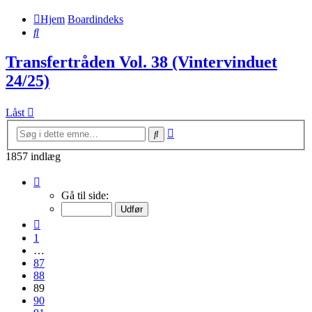
Hjem
Boardindeks
Søg
Transfertråden Vol. 38 (Vintervinduet
24/25)
Låst
Avanceret
Søg
søgning
1857 indlæg
Side
89
Gå til side:
af
93
Forrige
1
…
87
88
89
90