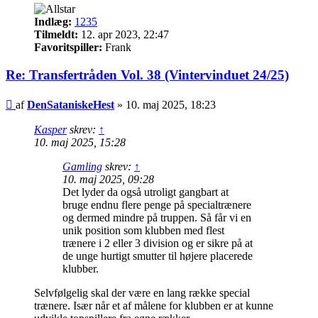
Indlæg:
1235
Tilmeldt:
12. apr 2023, 22:47
Favoritspiller:
Frank
Re: Transfertråden Vol. 38 (Vintervinduet 24/25)
Indlæg
af
DenSataniskeHest
»
10. maj 2025, 18:23
Kasper
skrev:
↑
10. maj 2025, 15:28
Gamling
skrev:
↑
10. maj 2025, 09:28
Det lyder da også utroligt gangbart at
bruge endnu flere penge på specialtrænere
og dermed mindre på truppen. Så får vi en
unik position som klubben med flest
trænere i 2 eller 3 division og er sikre på at
de unge hurtigt smutter til højere placerede
klubber.
Selvfølgelig skal der være en lang række special
trænere. Især når et af målene for klubben er at kunne