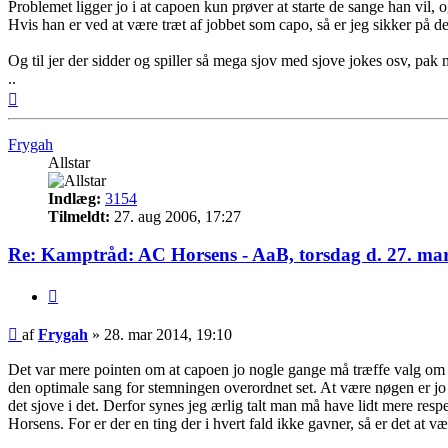
Problemet ligger jo i at capoen kun prøver at starte de sange han vil,
Hvis han er ved at være træt af jobbet som capo, så er jeg sikker på d
Og til jer der sidder og spiller så mega sjov med sjove jokes osv, pak 
..
Top
Frygah
Allstar
Indlæg:
3154
Tilmeldt:
27. aug 2006, 17:27
Re: Kamptråd: AC Horsens - AaB, torsdag d. 27. mar
Citer
Indlæg
af
Frygah
»
28. mar 2014, 19:10
Det var mere pointen om at capoen jo nogle gange må træffe valg om sa
den optimale sang for stemningen overordnet set. At være nøgen er jo 
det sjove i det. Derfor synes jeg ærlig talt man må have lidt mere re
Horsens. For er der en ting der i hvert fald ikke gavner, så er det at 