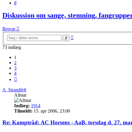
Søg
Diskussion om sange, stemning, fangrupperi
Besvar
Avanceret
Søg
søgning
73 indlæg
1
2
3
4
Næste
A_Strandfelt
Allstar
Indlæg:
1914
Tilmeldt:
15. apr 2006, 23:00
Re: Kamptråd: AC Horsens - AaB, torsdag d. 27. mar