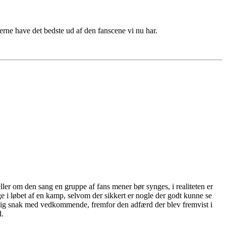
gerne have det bedste ud af den fanscene vi nu har.
ller om den sang en gruppe af fans mener bør synges, i realiteten er
e i løbet af en kamp, selvom der sikkert er nogle der godt kunne se
 rolig snak med vedkommende, fremfor den adfærd der blev fremvist i
d.