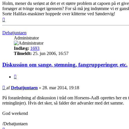
Holm, mener du seriøst at det er et større problem at capoen på et given
forsøger at tvinge noget igennem? For så må jeg indrømme vi er gans
Sorte Halifax-maskiner hoppede over klitterne ved Søndervig!
Top
Debatjuntaen
Administrator
Indlæg:
1693
Tilmeldt:
25. jun 2006, 16:57
Diskussion om sange, stemning, fangrupperinger, etc.
Citer
Indlæg
af
Debatjuntaen
»
28. mar 2014, 19:18
På foranledning af diskussion i tråd om Horsens-AaB oprettes her en t
retninglinjer). Hvis det sker, så falder der advarsler med det samme.
God weekend
/Debatjuntaen
Top