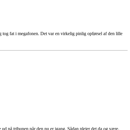
g fat i megafonen. Det var en virkelig pinlig opførsel af den lille
 ud på tribunen når den nu er igang. Sådan plejer det da og være.