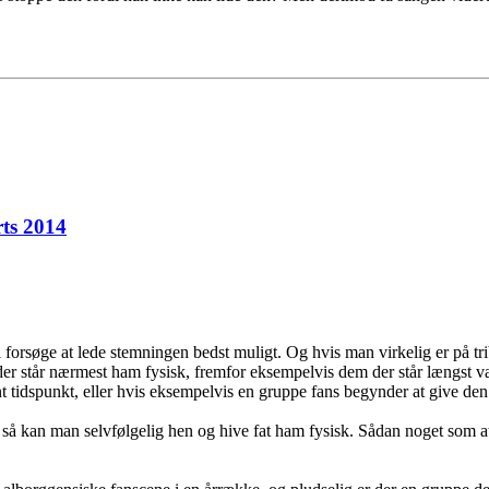
ts 2014
 forsøge at lede stemningen bedst muligt. Og hvis man virkelig er på t
m der står nærmest ham fysisk, fremfor eksempelvis dem der står længst 
vent tidspunkt, eller hvis eksempelvis en gruppe fans begynder at give d
så kan man selvfølgelig hen og hive fat ham fysisk. Sådan noget som at 