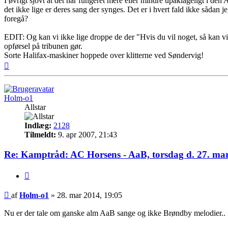
I øvrigt sjovt at det har fungeret mere eller mindre upåklageligt i den
det ikke lige er deres sang der synges. Det er i hvert fald ikke sådan j
foregå?
EDIT: Og kan vi ikke lige droppe de der "Hvis du vil noget, så kan vi 
opførsel på tribunen gør.
Sorte Halifax-maskiner hoppede over klitterne ved Søndervig!
Top
Holm-o1
Allstar
Indlæg:
2128
Tilmeldt:
9. apr 2007, 21:43
Re: Kamptråd: AC Horsens - AaB, torsdag d. 27. mar
Citer
Indlæg
af
Holm-o1
»
28. mar 2014, 19:05
Nu er der tale om ganske alm AaB sange og ikke Brøndby melodier..