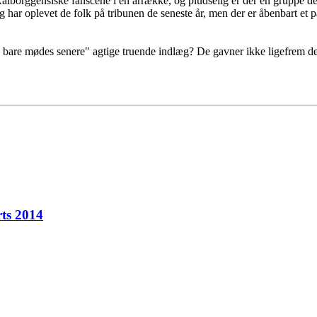
 Aalborggensiske fanscene i en årrække, og pludselig er der en gruppe de
eg har oplevet de folk på tribunen de seneste år, men der er åbenbart et 
bare mødes senere" agtige truende indlæg? De gavner ikke ligefrem debatt
ts 2014