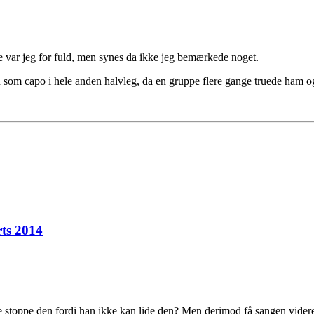
e var jeg for fuld, men synes da ikke jeg bemærkede noget.
om capo i hele anden halvleg, da en gruppe flere gange truede ham og to
ts 2014
e stoppe den fordi han ikke kan lide den? Men derimod få sangen videre