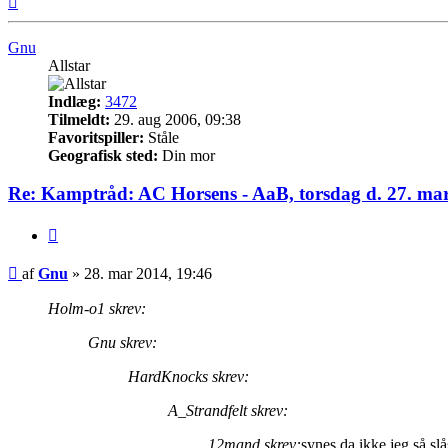
Gnu
Allstar
Indlæg:
3472
Tilmeldt:
29. aug 2006, 09:38
Favoritspiller:
Ståle
Geografisk sted:
Din mor
Re: Kamptråd: AC Horsens - AaB, torsdag d. 27. mar
Citer
Indlæg
af
Gnu
»
28. mar 2014, 19:46
Holm-o1 skrev:
Gnu skrev:
HardKnocks skrev:
A_Strandfelt skrev:
12mand skrev:
synes da ikke jeg så sl