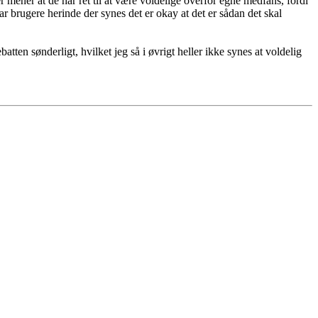
r mener at de har ret til at være voldelige overfor egne medfans, fordi
par brugere herinde der synes det er okay at det er sådan det skal
en sønderligt, hvilket jeg så i øvrigt heller ikke synes at voldelig