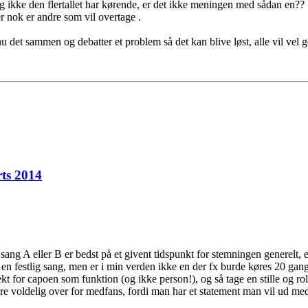
 og ikke den flertallet har kørende, er det ikke meningen med sådan en??
er nok er andre som vil overtage .
nu det sammen og debatter et problem så det kan blive løst, alle vil vel 
ts 2014
ng A eller B er bedst på et givent tidspunkt for stemningen generelt, e
en festlig sang, men er i min verden ikke en der fx burde køres 20 gang
spekt for capoen som funktion (og ikke person!), og så tage en stille og
være voldelig over for medfans, fordi man har et statement man vil ud me