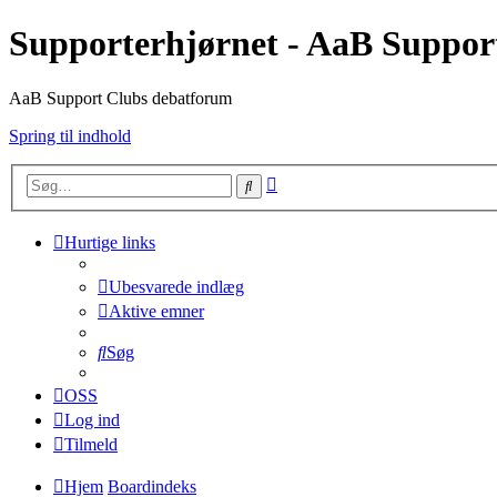
Supporterhjørnet - AaB Suppor
AaB Support Clubs debatforum
Spring til indhold
Avanceret
Søg
søgning
Hurtige links
Ubesvarede indlæg
Aktive emner
Søg
OSS
Log ind
Tilmeld
Hjem
Boardindeks