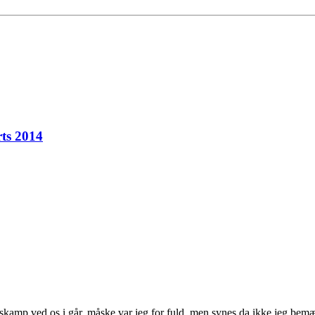
ts 2014
åskamp ved os i går. måske var jeg for fuld, men synes da ikke jeg bem