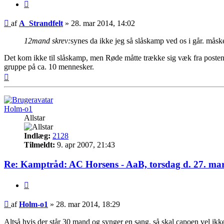
Citer
Indlæg
af
A_Strandfelt
»
28. mar 2014, 14:02
12mand skrev:
synes da ikke jeg så slåskamp ved os i går. måsk
Det kom ikke til slåskamp, men Røde måtte trække sig væk fra posten s
gruppe på ca. 10 mennesker.
Top
Holm-o1
Allstar
Indlæg:
2128
Tilmeldt:
9. apr 2007, 21:43
Re: Kamptråd: AC Horsens - AaB, torsdag d. 27. mar
Citer
Indlæg
af
Holm-o1
»
28. mar 2014, 18:29
Altså hvis der står 30 mand og synger en sang, så skal capoen vel ikk