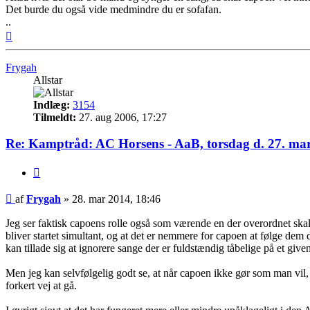
Det burde du også vide medmindre du er sofafan.
..
Top
Frygah
Allstar
Indlæg:
3154
Tilmeldt:
27. aug 2006, 17:27
Re: Kamptråd: AC Horsens - AaB, torsdag d. 27. mar
Citer
Indlæg
af
Frygah
»
28. mar 2014, 18:46
Jeg ser faktisk capoens rolle også som værende en der overordnet skal
bliver startet simultant, og at det er nemmere for capoen at følge de
kan tillade sig at ignorere sange der er fuldstændig tåbelige på et gi
Men jeg kan selvfølgelig godt se, at når capoen ikke gør som man vil, 
forkert vej at gå.