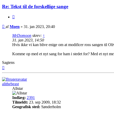
Re: Tekst til de forskellige sange
Citer
Indlæg
af
Moen
»
31. jan 2023, 20:40
MrDomoon
skrev:
↑
31. jan 2023, 14:50
Hvis ikke vi kan blive enige om at modificer ross sangen til Oliv
Komme op med et nyt sang for ham i stedet for? Med et nyt me
Sagtens
Top
alithebeast
Allstar
Indlæg:
2391
Tilmeldt:
23. sep 2009, 18:32
Geografisk sted:
Sønderholm