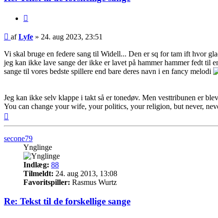
Citer
Indlæg
af
Lyfe
»
24. aug 2023, 23:51
Vi skal bruge en federe sang til Widell... Den er sq for tam ift hvor g
jeg kan ikke lave sange der ikke er lavet på hammer hammer fedt til en
sange til vores bedste spillere end bare deres navn i en fancy melodi
Jeg kan ikke selv klappe i takt så er tonedøv. Men vesttribunen er blev
You can change your wife, your politics, your religion, but never, ne
Top
secone79
Ynglinge
Indlæg:
88
Tilmeldt:
24. aug 2013, 13:08
Favoritspiller:
Rasmus Wurtz
Re: Tekst til de forskellige sange