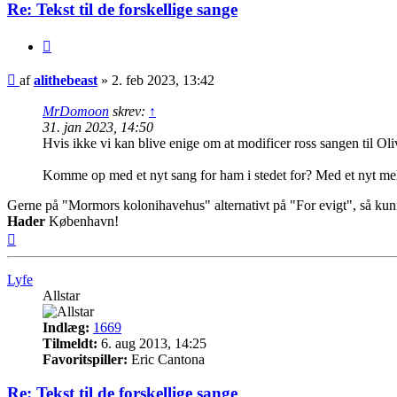
Re: Tekst til de forskellige sange
Citer
Indlæg
af
alithebeast
»
2. feb 2023, 13:42
MrDomoon
skrev:
↑
31. jan 2023, 14:50
Hvis ikke vi kan blive enige om at modificer ross sangen til Oliv
Komme op med et nyt sang for ham i stedet for? Med et nyt me
Gerne på "Mormors kolonihavehus" alternativt på "For evigt", så kun
Hader
København!
Top
Lyfe
Allstar
Indlæg:
1669
Tilmeldt:
6. aug 2013, 14:25
Favoritspiller:
Eric Cantona
Re: Tekst til de forskellige sange