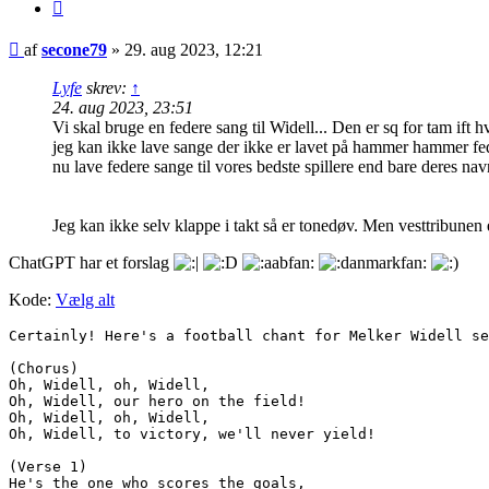
Citer
Indlæg
af
secone79
»
29. aug 2023, 12:21
Lyfe
skrev:
↑
24. aug 2023, 23:51
Vi skal bruge en federe sang til Widell... Den er sq for tam ift 
jeg kan ikke lave sange der ikke er lavet på hammer hammer fedt 
nu lave federe sange til vores bedste spillere end bare deres na
Jeg kan ikke selv klappe i takt så er tonedøv. Men vesttribunen 
ChatGPT har et forslag
Kode:
Vælg alt
Certainly! Here's a football chant for Melker Widell se
(Chorus)

Oh, Widell, oh, Widell,

Oh, Widell, our hero on the field!

Oh, Widell, oh, Widell,

Oh, Widell, to victory, we'll never yield!

(Verse 1)

He's the one who scores the goals,
