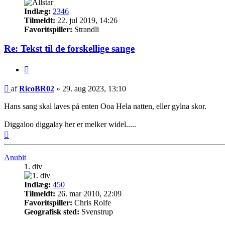
Indlæg:
2346
Tilmeldt:
22. jul 2019, 14:26
Favoritspiller:
Strandli
Re: Tekst til de forskellige sange
Citer
Indlæg
af
RicoBR02
»
29. aug 2023, 13:10
Hans sang skal laves på enten Ooa Hela natten, eller gylna skor.
Diggaloo diggalay her er melker widel.....
Top
Anubit
1. div
Indlæg:
450
Tilmeldt:
26. mar 2010, 22:09
Favoritspiller:
Chris Rolfe
Geografisk sted:
Svenstrup