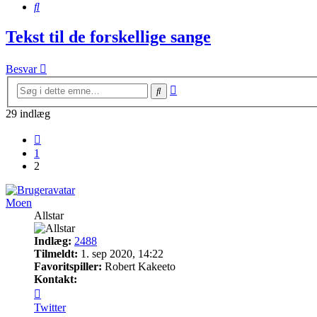
Søg
Tekst til de forskellige sange
Besvar
Avanceret
Søg
søgning
29 indlæg
Forrige
1
2
Moen
Allstar
Indlæg:
2488
Tilmeldt:
1. sep 2020, 14:22
Favoritspiller:
Robert Kakeeto
Kontakt:
Kontakt
Moen
Twitter