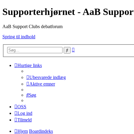
Supporterhjørnet - AaB Suppor
AaB Support Clubs debatforum
Spring til indhold
Avanceret
Søg
søgning
Hurtige links
Ubesvarede indlæg
Aktive emner
Søg
OSS
Log ind
Tilmeld
Hjem
Boardindeks