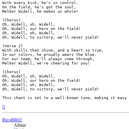
With every kick, he's in control.

On the field, he's got the soul,

Melker Widell, he makes us whole!

(Chorus)

Oh, Widell, oh, Widell,

Oh, Widell, our hero on the field!

Oh, Widell, oh, Widell,

Oh, Widell, to victory, we'll never yield!

(Verse 2)

With skills that shine, and a heart so true,

In our colors, he proudly wears the blue.

For our team, he'll always come through,

Melker Widell, we're cheering for you!

(Chorus)

Oh, Widell, oh, Widell,

Oh, Widell, our hero on the field!

Oh, Widell, oh, Widell,

Oh, Widell, to victory, we'll never yield!

This chant is set to a well-known tune, making it easy 
Top
RicoBR02
Allstar