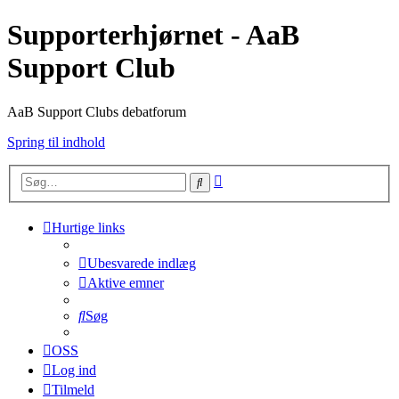
Supporterhjørnet - AaB
Support Club
AaB Support Clubs debatforum
Spring til indhold
Avanceret
Søg
søgning
Hurtige links
Ubesvarede indlæg
Aktive emner
Søg
OSS
Log ind
Tilmeld