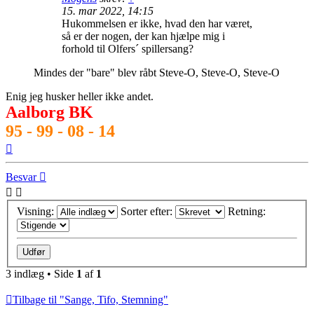
15. mar 2022, 14:15
Hukommelsen er ikke, hvad den har været,
så er der nogen, der kan hjælpe mig i
forhold til Olfers´ spillersang?
Mindes der "bare" blev råbt Steve-O, Steve-O, Steve-O
Enig jeg husker heller ikke andet.
Aalborg BK
95 - 99 - 08 - 14
Top
Besvar
Visning:
Sorter efter:
Retning:
3 indlæg • Side
1
af
1
Tilbage til "Sange, Tifo, Stemning"