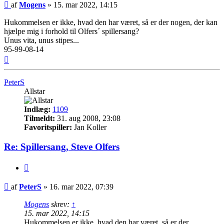
Indlæg
af
Mogens
»
15. mar 2022, 14:15
Hukommelsen er ikke, hvad den har været, så er der nogen, der kan
hjælpe mig i forhold til Olfers´ spillersang?
Unus vita, unus stipes...
95-99-08-14
Top
PeterS
Allstar
Indlæg:
1109
Tilmeldt:
31. aug 2008, 23:08
Favoritspiller:
Jan Koller
Re: Spillersang, Steve Olfers
Citer
Indlæg
af
PeterS
»
16. mar 2022, 07:39
Mogens
skrev:
↑
15. mar 2022, 14:15
Hukommelsen er ikke, hvad den har været, så er der