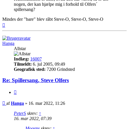
nogen, der kan hjælpe mig i forhold til Olfers´
spillersang?
Mindes der "bare" blev råbt Steve-O, Steve-O, Steve-O
Top
Hanga
Allstar
Indlæg:
16007
Tilmeldt:
6. jul 2005, 09:49
Geografisk sted:
7200 Grindsted
Re: Spillersang, Steve Olfers
Citer
Indlæg
af
Hanga
»
16. mar 2022, 11:26
PeterS
skrev:
↑
16. mar 2022, 07:39
Mogens
skrev:
↑