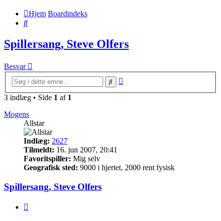
Hjem
Boardindeks
Søg
Spillersang, Steve Olfers
Besvar
Avanceret
Søg
søgning
3 indlæg • Side
1
af
1
Mogens
Allstar
Indlæg:
2627
Tilmeldt:
16. jun 2007, 20:41
Favoritspiller:
Mig selv
Geografisk sted:
9000 i hjertet, 2000 rent fysisk
Spillersang, Steve Olfers
Citer