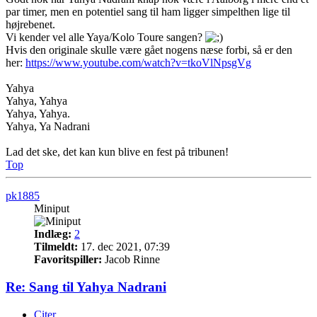
par timer, men en potentiel sang til ham ligger simpelthen lige til
højrebenet.
Vi kender vel alle Yaya/Kolo Toure sangen?
Hvis den originale skulle være gået nogens næse forbi, så er den
her:
https://www.youtube.com/watch?v=tkoVlNpsgVg
Yahya
Yahya, Yahya
Yahya, Yahya.
Yahya, Ya Nadrani
Lad det ske, det kan kun blive en fest på tribunen!
Top
pk1885
Miniput
Indlæg:
2
Tilmeldt:
17. dec 2021, 07:39
Favoritspiller:
Jacob Rinne
Re: Sang til Yahya Nadrani
Citer