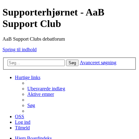
Supporterhjørnet - AaB
Support Club
AaB Support Clubs debatforum
Spring til indhold
Avanceret søgning
Søg
Hurtige links
Ubesvarede indlæg
Aktive emner
Søg
OSS
Log ind
Tilmeld
Hjem
Boardindeks