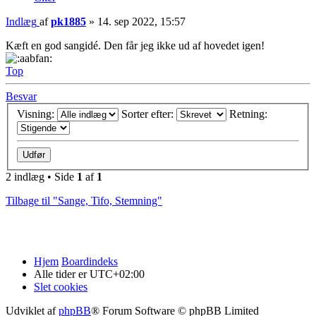
Indlæg
af
pk1885
»
14. sep 2022, 15:57
Kæft en god sangidé. Den får jeg ikke ud af hovedet igen!
Top
Besvar
Visning:
Sorter efter:
Retning:
2 indlæg • Side
1
af
1
Tilbage til "Sange, Tifo, Stemning"
Hjem
Boardindeks
Alle tider er
UTC+02:00
Slet cookies
Udviklet af
phpBB
® Forum Software © phpBB Limited