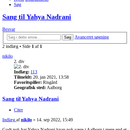
Søg
Sang til Yahya Nadrani
Besvar
Avanceret søgning
Søg
2 indlæg • Side
1
af
1
nikilo
2. div
Indlæg:
113
Tilmeldt:
20. jan 2021, 13:58
Favoritspiller:
Risgård
Geografisk sted:
Aalborg
Sang til Yahya Nadrani
Citer
Indlæg
af
nikilo
»
14. sep 2022, 15:49
Godt nok har Yahya Nadrani knap nok være i Aalborg i mere end et