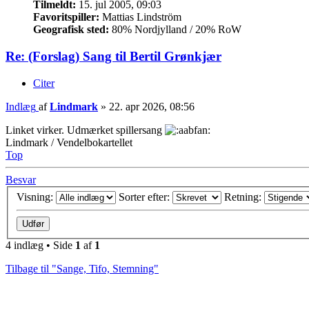
Tilmeldt:
15. jul 2005, 09:03
Favoritspiller:
Mattias Lindström
Geografisk sted:
80% Nordjylland / 20% RoW
Re: (Forslag) Sang til Bertil Grønkjær
Citer
Indlæg
af
Lindmark
»
22. apr 2026, 08:56
Linket virker. Udmærket spillersang
Lindmark / Vendelbokartellet
Top
Besvar
Visning:
Sorter efter:
Retning:
4 indlæg • Side
1
af
1
Tilbage til "Sange, Tifo, Stemning"