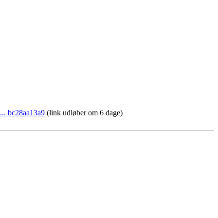
2 ... bc28aa13a9
(link udløber om 6 dage)