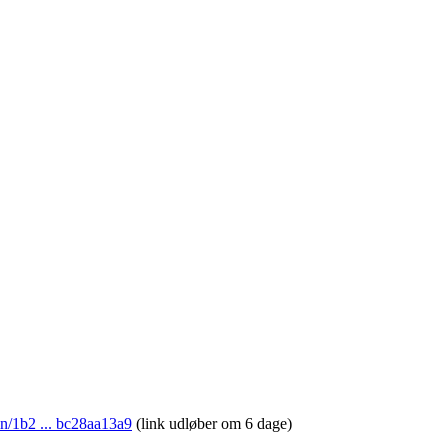
ebin/1b2 ... bc28aa13a9
(link udløber om 6 dage)