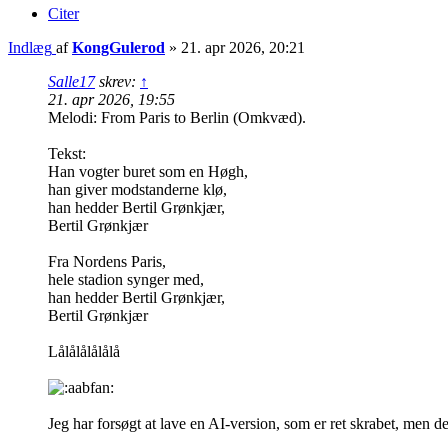
Citer
Indlæg
af
KongGulerod
»
21. apr 2026, 20:21
Salle17
skrev:
↑
21. apr 2026, 19:55
Melodi: From Paris to Berlin (Omkvæd).
Tekst:
Han vogter buret som en Høgh,
han giver modstanderne klø,
han hedder Bertil Grønkjær,
Bertil Grønkjær
Fra Nordens Paris,
hele stadion synger med,
han hedder Bertil Grønkjær,
Bertil Grønkjær
Lålålålålålå
Jeg har forsøgt at lave en AI-version, som er ret skrabet, men 