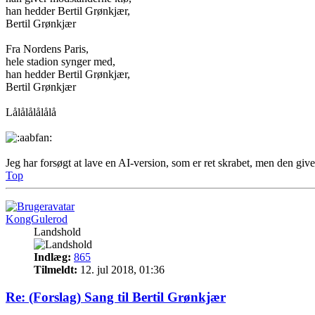
han hedder Bertil Grønkjær,
Bertil Grønkjær
Fra Nordens Paris,
hele stadion synger med,
han hedder Bertil Grønkjær,
Bertil Grønkjær
Lålålålålålå
Jeg har forsøgt at lave en AI-version, som er ret skrabet, men den giv
Top
KongGulerod
Landshold
Indlæg:
865
Tilmeldt:
12. jul 2018, 01:36
Re: (Forslag) Sang til Bertil Grønkjær