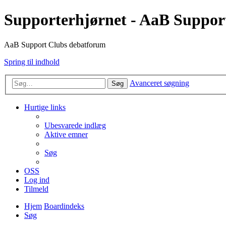
Supporterhjørnet - AaB Suppor
AaB Support Clubs debatforum
Spring til indhold
Avanceret søgning
Søg
Hurtige links
Ubesvarede indlæg
Aktive emner
Søg
OSS
Log ind
Tilmeld
Hjem
Boardindeks
Søg