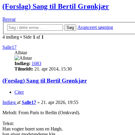
(Forslag) Sang til Bertil Grønkjær
Besvar
Avanceret søgning
Søg
4 indlæg • Side
1
af
1
Salle17
Allstar
Indlæg:
1083
Tilmeldt:
21. apr 2014, 15:30
(Forslag) Sang til Bertil Grønkjær
Citer
Indlæg
af
Salle17
»
21. apr 2026, 19:55
Melodi: From Paris to Berlin (Omkvæd).
Tekst:
Han vogter buret som en Høgh,
han giver modstanderne klø,