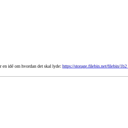
er en idé om hvordan det skal lyde:
https://storage.filebin.net/filebin/1b