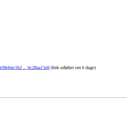
et/filebin/1b2 ... bc28aa13a9
(link udløber om 6 dage)