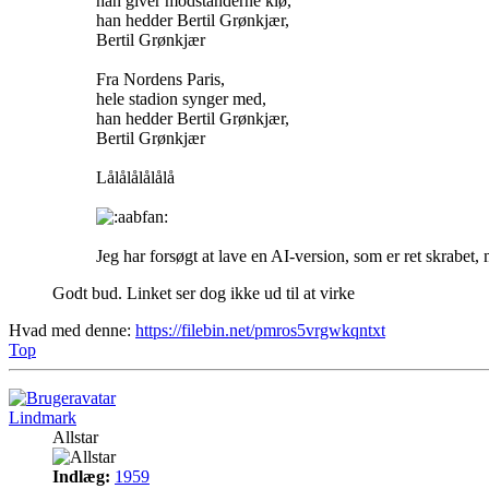
han giver modstanderne klø,
han hedder Bertil Grønkjær,
Bertil Grønkjær
Fra Nordens Paris,
hele stadion synger med,
han hedder Bertil Grønkjær,
Bertil Grønkjær
Lålålålålålå
Jeg har forsøgt at lave en AI-version, som er ret skrabet
Godt bud. Linket ser dog ikke ud til at virke
Hvad med denne:
https://filebin.net/pmros5vrgwkqntxt
Top
Lindmark
Allstar
Indlæg:
1959