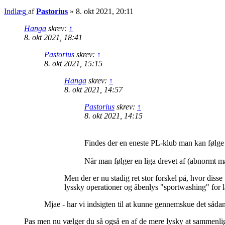
Indlæg
af
Pastorius
»
8. okt 2021, 20:11
Hanga
skrev:
↑
8. okt 2021, 18:41
Pastorius
skrev:
↑
8. okt 2021, 15:15
Hanga
skrev:
↑
8. okt 2021, 14:57
Pastorius
skrev:
↑
8. okt 2021, 14:15
Findes der en eneste PL-klub man kan følg
Når man følger en liga drevet af (abnormt man
Men der er nu stadig ret stor forskel på, hvor di
lyssky operationer og åbenlys "sportwashing" for la
Mjae - har vi indsigten til at kunne gennemskue det såda
Pas men nu vælger du så også en af de mere lysky at sammenlign