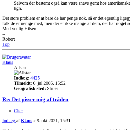
Selvom der bestemt også kan være snavs gemt hos amerikanske, br
lign.
Det store problem er at bare de har penge nok, så er det egentlig lige
folk de er uenige med, men der er ikke mange af dem, der har noget so
Med venlig Hilsen
--
Robert
Top
Klaus
Allstar
Indlæg:
4425
Tilmeldt:
6. jul 2005, 15:52
Geografisk sted:
Struer
Re: Det pisser mig af tråden
Citer
Indlæg
af
Klaus
»
9. okt 2021, 15:31