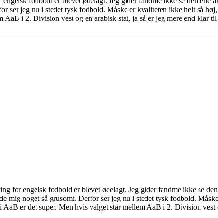
or engelsk fodbold er blevet ødelagt. Jeg gider fandme ikke se den ene 
r ser jeg nu i stedet tysk fodbold. Måske er kvaliteten ikke helt så høj,
m AaB i 2. Division vest og en arabisk stat, ja så er jeg mere end klar t
ring for engelsk fodbold er blevet ødelagt. Jeg gider fandme ikke se den
 mig noget så grusomt. Derfor ser jeg nu i stedet tysk fodbold. Måske er 
AaB er det super. Men hvis valget står mellem AaB i 2. Division vest og e