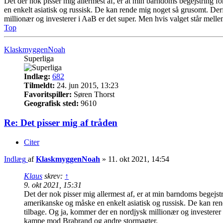
Det der nok pisser mig allermest af, er at min barndoms begejstring f
en enkelt asiatisk og russisk. De kan rende mig noget så grusomt. Derfo
millionær og investerer i AaB er det super. Men hvis valget står melle
Top
KlaskmyggenNoah
Superliga
Indlæg:
682
Tilmeldt:
24. jun 2015, 13:23
Favoritspiller:
Søren Thorst
Geografisk sted:
9610
Re: Det pisser mig af tråden
Citer
Indlæg
af
KlaskmyggenNoah
»
11. okt 2021, 14:54
Klaus
skrev:
↑
9. okt 2021, 15:31
Det der nok pisser mig allermest af, er at min barndoms begejst
amerikanske og måske en enkelt asiatisk og russisk. De kan rende
tilbage. Og ja, kommer der en nordjysk millionær og investerer i 
kampe mod Brabrand og andre stormagter.