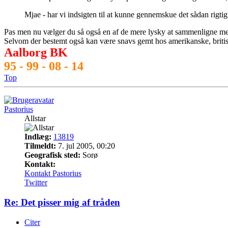
Mjae - har vi indsigten til at kunne gennemskue det sådan rigt
Pas men nu vælger du så også en af de mere lysky at sammenligne med.
Selvom der bestemt også kan være snavs gemt hos amerikanske, britiske 
Aalborg BK
95 - 99 - 08 - 14
Top
Pastorius
Allstar
Indlæg:
13819
Tilmeldt:
7. jul 2005, 00:20
Geografisk sted:
Sorø
Kontakt:
Kontakt Pastorius
Twitter
Re: Det pisser mig af tråden
Citer