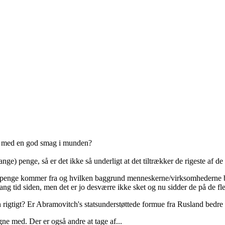
e med en god smag i munden?
ge) penge, så er det ikke så underligt at det tiltrækker de rigeste af de
sse penge kommer fra og hvilken baggrund menneskerne/virksomhederne 
ng tid siden, men det er jo desværre ikke sket og nu sidder de på de fles
n rigtigt? Er Abramovitch's statsunderstøttede formue fra Rusland bedre
e med. Der er også andre at tage af...