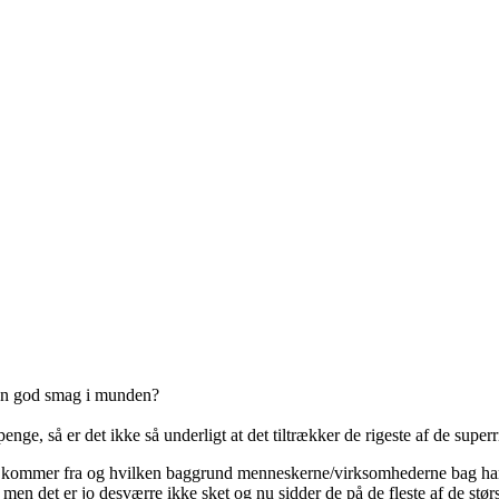
 en god smag i munden?
ge, så er det ikke så underligt at det tiltrækker de rigeste af de superr
nge kommer fra og hvilken baggrund menneskerne/virksomhederne bag har
men det er jo desværre ikke sket og nu sidder de på de fleste af de størs