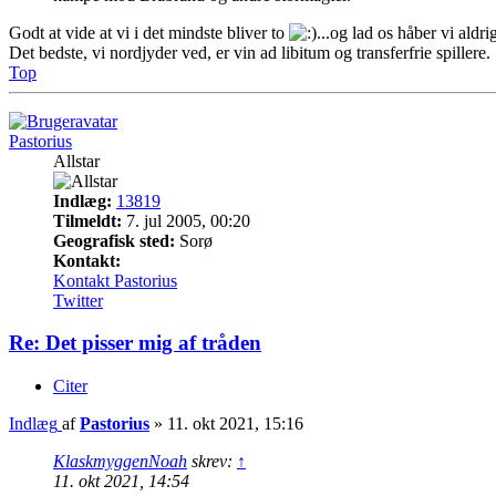
Godt at vide at vi i det mindste bliver to
...og lad os håber vi aldr
Det bedste, vi nordjyder ved, er vin ad libitum og transferfrie spillere.
Top
Pastorius
Allstar
Indlæg:
13819
Tilmeldt:
7. jul 2005, 00:20
Geografisk sted:
Sorø
Kontakt:
Kontakt Pastorius
Twitter
Re: Det pisser mig af tråden
Citer
Indlæg
af
Pastorius
»
11. okt 2021, 15:16
KlaskmyggenNoah
skrev:
↑
11. okt 2021, 14:54