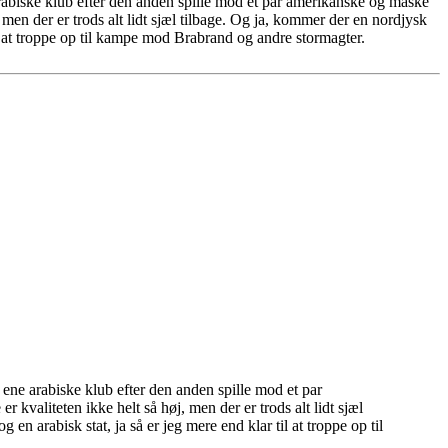
arabiske klub efter den anden spille mod et par amerikanske og måske
 men der er trods alt lidt sjæl tilbage. Og ja, kommer der en nordjysk
il at troppe op til kampe mod Brabrand og andre stormagter.
 ene arabiske klub efter den anden spille mod et par
kvaliteten ikke helt så høj, men der er trods alt lidt sjæl
n arabisk stat, ja så er jeg mere end klar til at troppe op til