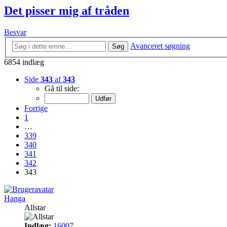
Det pisser mig af tråden
Besvar
Avanceret søgning
Søg
6854 indlæg
Side
343
af
343
Gå til side:
Forrige
1
…
339
340
341
342
343
Hanga
Allstar
Indlæg:
16007