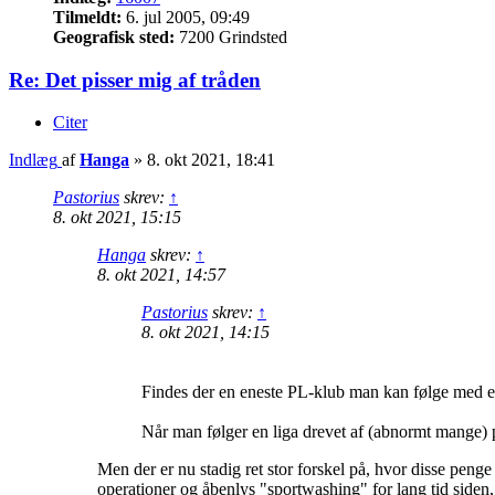
Tilmeldt:
6. jul 2005, 09:49
Geografisk sted:
7200 Grindsted
Re: Det pisser mig af tråden
Citer
Indlæg
af
Hanga
»
8. okt 2021, 18:41
Pastorius
skrev:
↑
8. okt 2021, 15:15
Hanga
skrev:
↑
8. okt 2021, 14:57
Pastorius
skrev:
↑
8. okt 2021, 14:15
Findes der en eneste PL-klub man kan følge med
Når man følger en liga drevet af (abnormt mange) pen
Men der er nu stadig ret stor forskel på, hvor disse pe
operationer og åbenlys "sportwashing" for lang tid siden, 