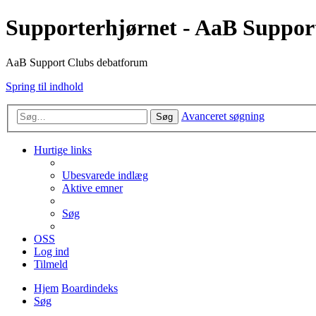
Supporterhjørnet - AaB Suppor
AaB Support Clubs debatforum
Spring til indhold
Avanceret søgning
Søg
Hurtige links
Ubesvarede indlæg
Aktive emner
Søg
OSS
Log ind
Tilmeld
Hjem
Boardindeks
Søg