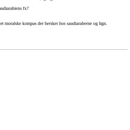
audiarabiens fx?
d det moralske kompas der hersker hos saudiaraberne og lign.