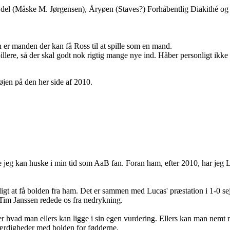
el (Måske M. Jørgensen), Åryøen (Staves?) Forhåbentlig Diakithé og 
n er manden der kan få Ross til at spille som en mand.
ere, så der skal godt nok rigtig mange nye ind. Håber personligt ikke p
øjen på den her side af 2010.
e jeg kan huske i min tid som AaB fan. Foran ham, efter 2010, har je
ligt at få bolden fra ham. Det er sammen med Lucas' præstation i 1-0 
n Tim Janssen redede os fra nedrykning.
eller hvad man ellers kan ligge i sin egen vurdering. Ellers kan man ne
færdigheder med bolden for fødderne.