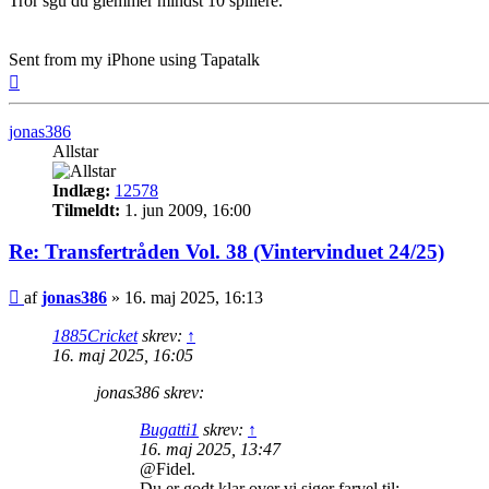
Tror sgu du glemmer mindst 10 spillere.
Sent from my iPhone using Tapatalk
Top
jonas386
Allstar
Indlæg:
12578
Tilmeldt:
1. jun 2009, 16:00
Re: Transfertråden Vol. 38 (Vintervinduet 24/25)
Indlæg
af
jonas386
»
16. maj 2025, 16:13
1885Cricket
skrev:
↑
16. maj 2025, 16:05
jonas386 skrev:
Bugatti1
skrev:
↑
16. maj 2025, 13:47
@Fidel.
Du er godt klar over vi siger farvel til: