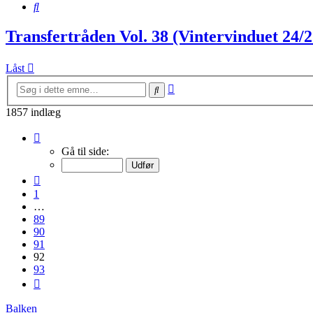
Søg
Transfertråden Vol. 38 (Vintervinduet 24/2
Låst
Avanceret
Søg
søgning
1857 indlæg
Side
92
Gå til side:
af
93
Forrige
1
…
89
90
91
92
93
Næste
Balken