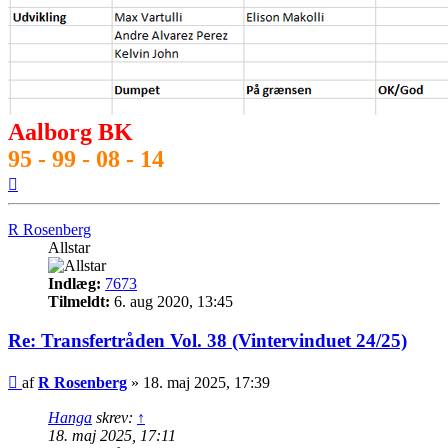
Aalborg BK
95 - 99 - 08 - 14
Top
R Rosenberg
Allstar
Indlæg:
7673
Tilmeldt:
6. aug 2020, 13:45
Re: Transfertråden Vol. 38 (Vintervinduet 24/25)
Indlæg
af
R Rosenberg
»
18. maj 2025, 17:39
Hanga
skrev:
↑
18. maj 2025, 17:11