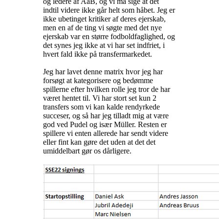
og ledere af AaB, og vi må sige at det
indtil videre ikke går helt som håbet. Jeg er
ikke ubetinget kritiker af deres ejerskab,
men en af de ting vi søgte med det nye
ejerskab var en større fodboldfaglighed, og
det synes jeg ikke at vi har set indfriet, i
hvert fald ikke på transfermarkedet.
Jeg har lavet denne matrix hvor jeg har
forsøgt at kategorisere og bedømme
spillerne efter hvilken rolle jeg tror de har
været hentet til. Vi har stort set kun 2
transfers som vi kan kalde rendyrkede
succeser, og så har jeg tilladt mig at være
god ved Pudel og især Müller. Resten er
spillere vi enten allerede har sendt videre
eller fint kan gøre det uden at det det
umiddelbart gør os dårligere.