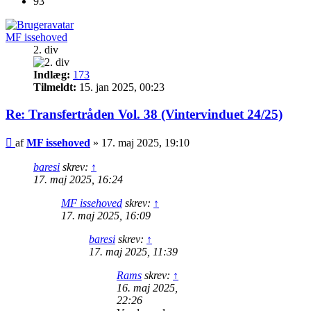
93
MF issehoved
2. div
Indlæg:
173
Tilmeldt:
15. jan 2025, 00:23
Re: Transfertråden Vol. 38 (Vintervinduet 24/25)
Indlæg
af
MF issehoved
»
17. maj 2025, 19:10
baresi
skrev:
↑
17. maj 2025, 16:24
MF issehoved
skrev:
↑
17. maj 2025, 16:09
baresi
skrev:
↑
17. maj 2025, 11:39
Rams
skrev:
↑
16. maj 2025,
22:26