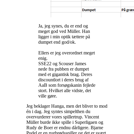
Ja, jeg synes, du er end og
meget god ved Müller. Han
ligger i min optik tættere på
dumpet end god/ok.
Ellers er jeg overordnet meget
enig.
SSE22 og Scouser James
nede fra pubben er dumpet
med et gigantisk brag. Deres
discountlort i deres brug af
AaB som forsøgskanin fejlede
stort. Hvilket alle vidste, det
ville gøre.
Jeg beklager Hanga, men det bliver to mod
én i dag. Jeg syntes simpelthen du
overvurderer vores spillertrup. Vincent
Müller burde ikke spille i Superligaen og
Rudy de Boer er endnu dårligere. Bjarne
Pudel er en rugbrødsspiller og det er svært