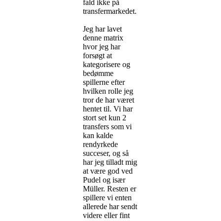
fald ikke på
transfermarkedet.
Jeg har lavet
denne matrix
hvor jeg har
forsøgt at
kategorisere og
bedømme
spillerne efter
hvilken rolle jeg
tror de har været
hentet til. Vi har
stort set kun 2
transfers som vi
kan kalde
rendyrkede
succeser, og så
har jeg tilladt mig
at være god ved
Pudel og især
Müller. Resten er
spillere vi enten
allerede har sendt
videre eller fint