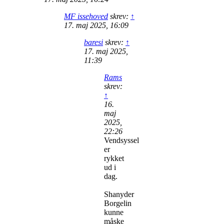
MF issehoved
skrev:
↑
17. maj 2025, 16:09
baresi
skrev:
↑
17. maj 2025,
11:39
Rams
skrev:
↑
16.
maj
2025,
22:26
Vendsyssel
er
rykket
ud i
dag.
Shanyder
Borgelin
kunne
måske