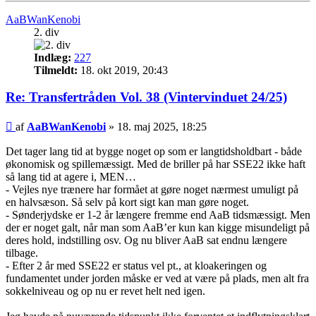
AaBWanKenobi
2. div
Indlæg:
227
Tilmeldt:
18. okt 2019, 20:43
Re: Transfertråden Vol. 38 (Vintervinduet 24/25)
Indlæg
af
AaBWanKenobi
»
18. maj 2025, 18:25
Det tager lang tid at bygge noget op som er langtidsholdbart - både
økonomisk og spillemæssigt. Med de briller på har SSE22 ikke haft
så lang tid at agere i, MEN…
- Vejles nye trænere har formået at gøre noget nærmest umuligt på
en halvsæson. Så selv på kort sigt kan man gøre noget.
- Sønderjydske er 1-2 år længere fremme end AaB tidsmæssigt. Men
der er noget galt, når man som AaB’er kun kan kigge misundeligt på
deres hold, indstilling osv. Og nu bliver AaB sat endnu længere
tilbage.
- Efter 2 år med SSE22 er status vel pt., at kloakeringen og
fundamentet under jorden måske er ved at være på plads, men alt fra
sokkelniveau og op nu er revet helt ned igen.