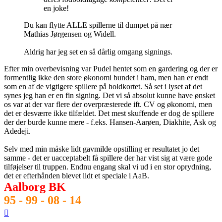
en joke!
Du kan flytte ALLE spillerne til dumpet på nær
Mathias Jørgensen og Widell.
Aldrig har jeg set en så dårlig omgang signings.
Efter min overbevisning var Pudel hentet som en gardering og der er
formentlig ikke den store økonomi bundet i ham, men han er endt
som en af de vigtigere spillere på holdkortet. Så set i lyset af det
synes jeg han er en fin signing. Det vi så absolut kunne have ønsket
os var at der var flere der overpræsterede ift. CV og økonomi, men
det er desværre ikke tilfældet. Det mest skuffende er dog de spillere
der der burde kunne mere - f.eks. Hansen-Aarøen, Diakhite, Ask og
Adedeji.
Selv med min måske lidt gavmilde opstilling er resultatet jo det
samme - det er uacceptabelt få spillere der har vist sig at være gode
tilføjelser til truppen. Endnu engang skal vi ud i en stor oprydning,
det er efterhånden blevet lidt et speciale i AaB.
Aalborg BK
95 - 99 - 08 - 14
Top