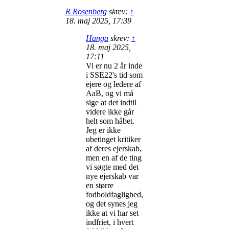
R Rosenberg
skrev:
↑
18. maj 2025, 17:39
Hanga
skrev:
↑
18. maj 2025,
17:11
Vi er nu 2 år inde
i SSE22's tid som
ejere og ledere af
AaB, og vi må
sige at det indtil
videre ikke går
helt som håbet.
Jeg er ikke
ubetinget kritiker
af deres ejerskab,
men en af de ting
vi søgte med det
nye ejerskab var
en større
fodboldfaglighed,
og det synes jeg
ikke at vi har set
indfriet, i hvert