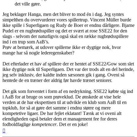
det ville gøre.
Jeg beklager Hanga, men det bliver to mod én i dag. Jeg syntes
simpelthen du overvurderer vores spillertrup. Vincent Müller burde
ikke spille i Superligaen og Rudy de Boer er endnu dårligere. Bjarne
Pudel er en rugbrødsspiller og det er svært at rose SSE22 for den
slags - selvom der naturligvis også skal en række rugbrødsspillere
ind i en trup som AaB’s.
Prøv at bemærk, at udover spillerne ikke er dygtige nok, hvor
mange har så nogle lederegenskaber?
Det efterlader et hav af spillere der er hentet af SSE22/Gow som slet
ikke dygtige nok til Superligaen. Det var der trods alt en del herinde,
jeg selv inklusiv, der kaldte inden sæsonen gik i gang. Oveni så
hentede de en træner der aldrig før havde trænet seniorer.
Det gik som forventet i form af en nedrykning. SSE22 købte sig ind
i AaB for at bruge os som prøveklud. De ønskede at vise hele
verden at de har ekspertisen til at udvikle en klub som AaB til en
topklub, for så at gøre det samme i endnu større og mere
kompetetive ligaer. De har fejlet eklatant! Tænk at vi oveni alt
elendigheden også betaler dem et management fee for deres
fodboldfaglige
kompetencer
. Det er en joke!
Top