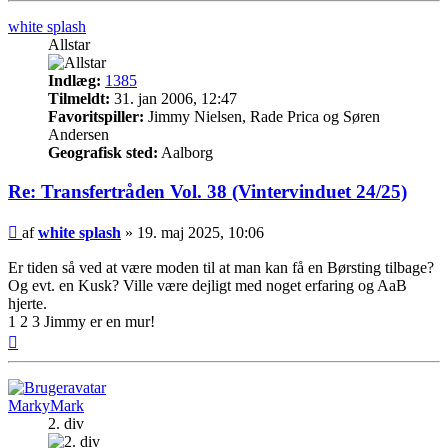
white splash
Allstar
Indlæg:
1385
Tilmeldt:
31. jan 2006, 12:47
Favoritspiller:
Jimmy Nielsen, Rade Prica og Søren
Andersen
Geografisk sted:
Aalborg
Re: Transfertråden Vol. 38 (Vintervinduet 24/25)
Indlæg
af
white splash
»
19. maj 2025, 10:06
Er tiden så ved at være moden til at man kan få en Børsting tilbage?
Og evt. en Kusk? Ville være dejligt med noget erfaring og AaB
hjerte.
1 2 3 Jimmy er en mur!
Top
MarkyMark
2. div