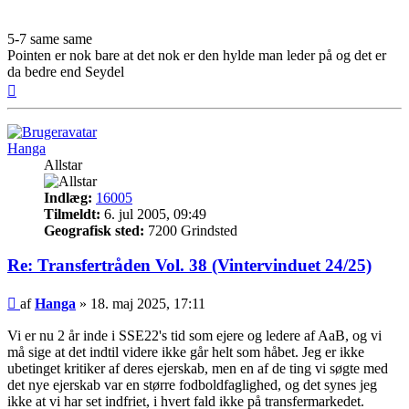
5-7 same same
Pointen er nok bare at det nok er den hylde man leder på og det er
da bedre end Seydel
Top
Hanga
Allstar
Indlæg:
16005
Tilmeldt:
6. jul 2005, 09:49
Geografisk sted:
7200 Grindsted
Re: Transfertråden Vol. 38 (Vintervinduet 24/25)
Indlæg
af
Hanga
»
18. maj 2025, 17:11
Vi er nu 2 år inde i SSE22's tid som ejere og ledere af AaB, og vi
må sige at det indtil videre ikke går helt som håbet. Jeg er ikke
ubetinget kritiker af deres ejerskab, men en af de ting vi søgte med
det nye ejerskab var en større fodboldfaglighed, og det synes jeg
ikke at vi har set indfriet, i hvert fald ikke på transfermarkedet.