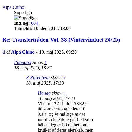
Alpa Chino
Superliga
Indlæg:
604
Tilmeldt:
10. dec 2015, 13:06
Re: Transfertråden Vol. 38 (Vintervinduet 24/25)
Indlæg
af
Alpa Chino
»
19. maj 2025, 09:20
Patmand
skrev:
↑
18. maj 2025, 18:31
R Rosenberg
skrev:
↑
18. maj 2025, 17:39
Hanga
skrev:
↑
18. maj 2025, 17:11
Vi er nu 2 år inde i SSE22's
tid som ejere og ledere af
AaB, og vi må sige at det
indtil videre ikke går helt som
håbet. Jeg er ikke ubetinget
kritiker af deres ejerskab, men