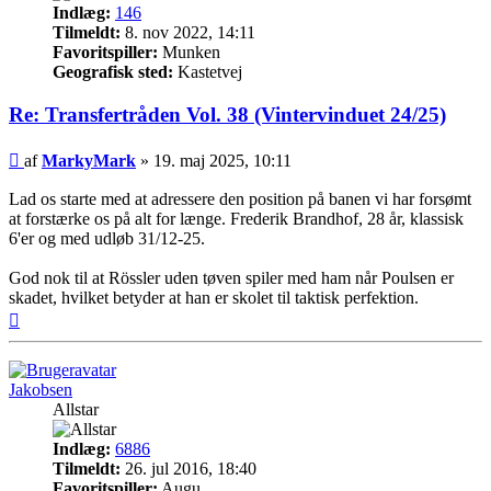
Indlæg:
146
Tilmeldt:
8. nov 2022, 14:11
Favoritspiller:
Munken
Geografisk sted:
Kastetvej
Re: Transfertråden Vol. 38 (Vintervinduet 24/25)
Indlæg
af
MarkyMark
»
19. maj 2025, 10:11
Lad os starte med at adressere den position på banen vi har forsømt
at forstærke os på alt for længe. Frederik Brandhof, 28 år, klassisk
6'er og med udløb 31/12-25.
God nok til at Rössler uden tøven spiler med ham når Poulsen er
skadet, hvilket betyder at han er skolet til taktisk perfektion.
Top
Jakobsen
Allstar
Indlæg:
6886
Tilmeldt:
26. jul 2016, 18:40
Favoritspiller:
Augu