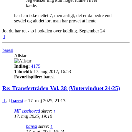
Jeg ønsker mig kun noget rutine i hver
kæde.
har han ikke nettet 7, men ærligt, det er da bedre end
seydel og alt det lort man har prøvet at hente.
Jo, du har ret - to i pokalen over kolding. September 24
Top
baresi
Allstar
Indlæg:
4175
Tilmeldt:
17. aug 2017, 16:53
Favoritspiller:
baresi
Re: Transfertråden Vol. 38 (Vintervinduet 24/25)
Indlæg
af
baresi
»
17. maj 2025, 21:13
MF issehoved
skrev:
↑
17. maj 2025, 19:10
baresi
skrev:
↑
17. maj 2025, 16:24