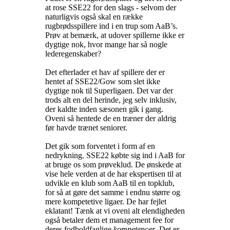
at rose SSE22 for den slags - selvom der
naturligvis også skal en række
rugbrødsspillere ind i en trup som AaB’s.
Prøv at bemærk, at udover spillerne ikke er
dygtige nok, hvor mange har så nogle
lederegenskaber?
Det efterlader et hav af spillere der er
hentet af SSE22/Gow som slet ikke
dygtige nok til Superligaen. Det var der
trods alt en del herinde, jeg selv inklusiv,
der kaldte inden sæsonen gik i gang.
Oveni så hentede de en træner der aldrig
før havde trænet seniorer.
Det gik som forventet i form af en
nedrykning. SSE22 købte sig ind i AaB for
at bruge os som prøveklud. De ønskede at
vise hele verden at de har ekspertisen til at
udvikle en klub som AaB til en topklub,
for så at gøre det samme i endnu større og
mere kompetetive ligaer. De har fejlet
eklatant! Tænk at vi oveni alt elendigheden
også betaler dem et management fee for
deres fodboldfaglige
kompetencer
. Det er