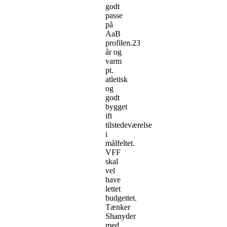
godt
passe
på
AaB
profilen.23
år og
varm
pt.
atletisk
og
godt
bygget
ift
tilstedeværelse
i
målfeltet.
VFF
skal
vel
have
lettet
budgettet.
Tænker
Shanyder
med