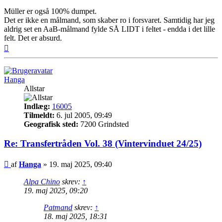
Müller er også 100% dumpet.
Det er ikke en målmand, som skaber ro i forsvaret. Samtidig har jeg
aldrig set en AaB-målmand fylde SÅ LIDT i feltet - endda i det lille
felt. Det er absurd.
Top
Hanga
Allstar
Indlæg:
16005
Tilmeldt:
6. jul 2005, 09:49
Geografisk sted:
7200 Grindsted
Re: Transfertråden Vol. 38 (Vintervinduet 24/25)
Indlæg
af
Hanga
»
19. maj 2025, 09:40
Alpa Chino
skrev:
↑
19. maj 2025, 09:20
Patmand
skrev:
↑
18. maj 2025, 18:31