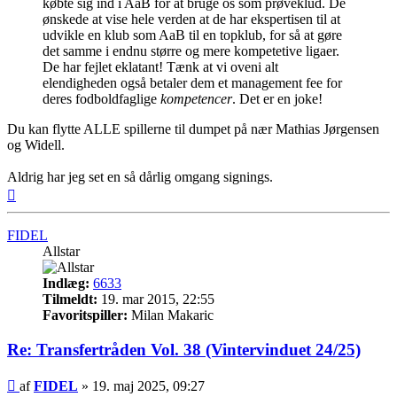
købte sig ind i AaB for at bruge os som prøveklud. De
ønskede at vise hele verden at de har ekspertisen til at
udvikle en klub som AaB til en topklub, for så at gøre
det samme i endnu større og mere kompetetive ligaer.
De har fejlet eklatant! Tænk at vi oveni alt
elendigheden også betaler dem et management fee for
deres fodboldfaglige
kompetencer
. Det er en joke!
Du kan flytte ALLE spillerne til dumpet på nær Mathias Jørgensen
og Widell.
Aldrig har jeg set en så dårlig omgang signings.
Top
FIDEL
Allstar
Indlæg:
6633
Tilmeldt:
19. mar 2015, 22:55
Favoritspiller:
Milan Makaric
Re: Transfertråden Vol. 38 (Vintervinduet 24/25)
Indlæg
af
FIDEL
»
19. maj 2025, 09:27