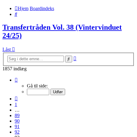
Hjem
Boardindeks
Søg
Transfertråden Vol. 38 (Vintervinduet
24/25)
Låst
Avanceret
Søg
søgning
1857 indlæg
Side
93
Gå til side:
af
93
Forrige
1
…
89
90
91
92