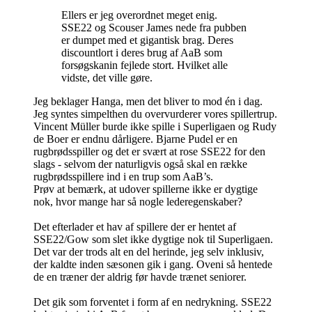
Ellers er jeg overordnet meget enig.
SSE22 og Scouser James nede fra pubben
er dumpet med et gigantisk brag. Deres
discountlort i deres brug af AaB som
forsøgskanin fejlede stort. Hvilket alle
vidste, det ville gøre.
Jeg beklager Hanga, men det bliver to mod én i dag.
Jeg syntes simpelthen du overvurderer vores spillertrup.
Vincent Müller burde ikke spille i Superligaen og Rudy
de Boer er endnu dårligere. Bjarne Pudel er en
rugbrødsspiller og det er svært at rose SSE22 for den
slags - selvom der naturligvis også skal en række
rugbrødsspillere ind i en trup som AaB’s.
Prøv at bemærk, at udover spillerne ikke er dygtige
nok, hvor mange har så nogle lederegenskaber?
Det efterlader et hav af spillere der er hentet af
SSE22/Gow som slet ikke dygtige nok til Superligaen.
Det var der trods alt en del herinde, jeg selv inklusiv,
der kaldte inden sæsonen gik i gang. Oveni så hentede
de en træner der aldrig før havde trænet seniorer.
Det gik som forventet i form af en nedrykning. SSE22