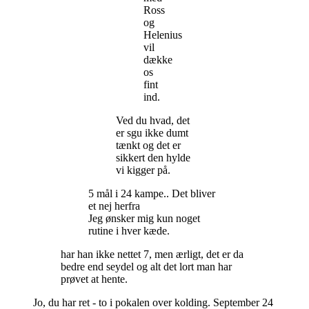
Ross
og
Helenius
vil
dække
os
fint
ind.
Ved du hvad, det
er sgu ikke dumt
tænkt og det er
sikkert den hylde
vi kigger på.
5 mål i 24 kampe.. Det bliver
et nej herfra
Jeg ønsker mig kun noget
rutine i hver kæde.
har han ikke nettet 7, men ærligt, det er da
bedre end seydel og alt det lort man har
prøvet at hente.
Jo, du har ret - to i pokalen over kolding. September 24