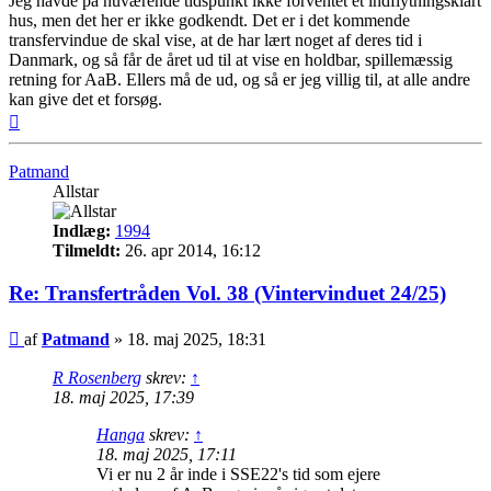
Jeg havde på nuværende tidspunkt ikke forventet et indflytningsklart
hus, men det her er ikke godkendt. Det er i det kommende
transfervindue de skal vise, at de har lært noget af deres tid i
Danmark, og så får de året ud til at vise en holdbar, spillemæssig
retning for AaB. Ellers må de ud, og så er jeg villig til, at alle andre
kan give det et forsøg.
Top
Patmand
Allstar
Indlæg:
1994
Tilmeldt:
26. apr 2014, 16:12
Re: Transfertråden Vol. 38 (Vintervinduet 24/25)
Indlæg
af
Patmand
»
18. maj 2025, 18:31
R Rosenberg
skrev:
↑
18. maj 2025, 17:39
Hanga
skrev:
↑
18. maj 2025, 17:11
Vi er nu 2 år inde i SSE22's tid som ejere