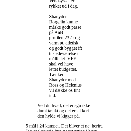
Vendsyssel er
rykket ud i dag.
Shanyder
Borgelin kunne
måske godt passe
på AaB
profilen.23 år og
varm pt. atletisk
og godt bygget ift
tilstedeværelse i
målfeltet. VFF
skal vel have
lettet budgettet.
Tænker
Shanyder med
Ross og Helenius
vil dække os fint
ind.
Ved du hvad, det er sgu ikke
dumt tænkt og det er sikkert
den hylde vi kigger på.
5 mål i 24 kampe.. Det bliver et nej herfra