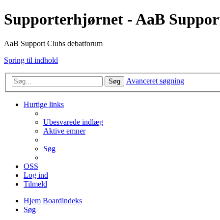
Supporterhjørnet - AaB Suppor
AaB Support Clubs debatforum
Spring til indhold
Avanceret søgning
Søg
Hurtige links
Ubesvarede indlæg
Aktive emner
Søg
OSS
Log ind
Tilmeld
Hjem
Boardindeks
Søg