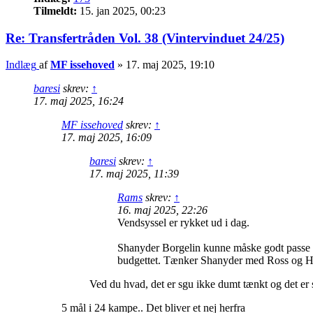
Tilmeldt:
15. jan 2025, 00:23
Re: Transfertråden Vol. 38 (Vintervinduet 24/25)
Indlæg
af
MF issehoved
»
17. maj 2025, 19:10
baresi
skrev:
↑
17. maj 2025, 16:24
MF issehoved
skrev:
↑
17. maj 2025, 16:09
baresi
skrev:
↑
17. maj 2025, 11:39
Rams
skrev:
↑
16. maj 2025, 22:26
Vendsyssel er rykket ud i dag.
Shanyder Borgelin kunne måske godt passe på 
budgettet. Tænker Shanyder med Ross og Hel
Ved du hvad, det er sgu ikke dumt tænkt og det er 
5 mål i 24 kampe.. Det bliver et nej herfra