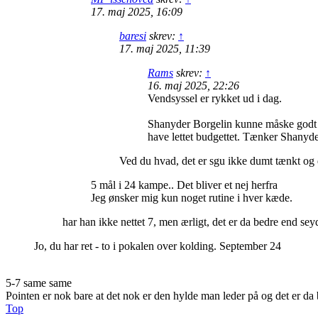
17. maj 2025, 16:09
baresi
skrev:
↑
17. maj 2025, 11:39
Rams
skrev:
↑
16. maj 2025, 22:26
Vendsyssel er rykket ud i dag.
Shanyder Borgelin kunne måske godt pas
have lettet budgettet. Tænker Shanyde
Ved du hvad, det er sgu ikke dumt tænkt og d
5 mål i 24 kampe.. Det bliver et nej herfra
Jeg ønsker mig kun noget rutine i hver kæde.
har han ikke nettet 7, men ærligt, det er da bedre end seyd
Jo, du har ret - to i pokalen over kolding. September 24
5-7 same same
Pointen er nok bare at det nok er den hylde man leder på og det er da
Top