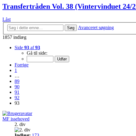
Transfertråden Vol. 38 (Vintervinduet 24/2
Låst
Avanceret søgning
Søg
1857 indlæg
Side
93
af
93
Gå til side:
Forrige
1
…
89
90
91
92
93
MF issehoved
2. div
Indlæg:
173