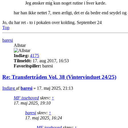
Jeg ønsker mig kun noget rutine i hver kæde.
har han ikke nettet 7, men ærligt, det er da bedre end seydel og a
Jo, du har ret - to i pokalen over kolding. September 24
Top
baresi
Allstar
Indlæg:
4175
Tilmeldt:
17. aug 2017, 16:53
Favoritspiller:
baresi
Re: Transfertråden Vol. 38 (Vintervinduet 24/25)
Indlæg
af
baresi
»
17. maj 2025, 21:13
MF issehoved
skrev:
↑
17. maj 2025, 19:10
baresi
skrev:
↑
17. maj 2025, 16:24
MF issehoved
skrev:
↑