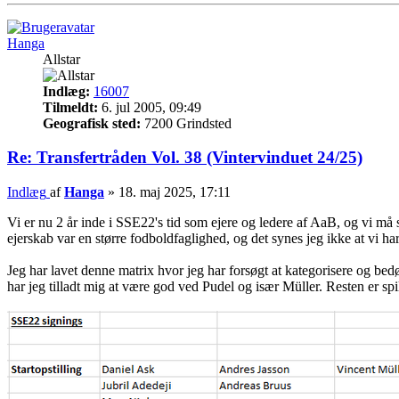
Hanga
Allstar
Indlæg:
16007
Tilmeldt:
6. jul 2005, 09:49
Geografisk sted:
7200 Grindsted
Re: Transfertråden Vol. 38 (Vintervinduet 24/25)
Indlæg
af
Hanga
»
18. maj 2025, 17:11
Vi er nu 2 år inde i SSE22's tid som ejere og ledere af AaB, og vi må si
ejerskab var en større fodboldfaglighed, og det synes jeg ikke at vi har 
Jeg har lavet denne matrix hvor jeg har forsøgt at kategorisere og bedø
har jeg tilladt mig at være god ved Pudel og især Müller. Resten er spil