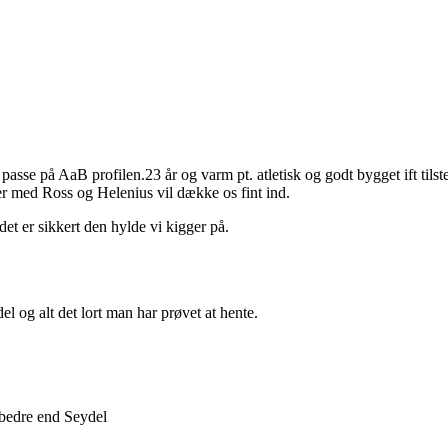
se på AaB profilen.23 år og varm pt. atletisk og godt bygget ift tilst
r med Ross og Helenius vil dække os fint ind.
et er sikkert den hylde vi kigger på.
el og alt det lort man har prøvet at hente.
 bedre end Seydel