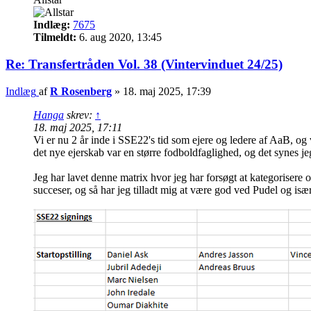
Indlæg:
7675
Tilmeldt:
6. aug 2020, 13:45
Re: Transfertråden Vol. 38 (Vintervinduet 24/25)
Indlæg
af
R Rosenberg
»
18. maj 2025, 17:39
Hanga
skrev:
↑
18. maj 2025, 17:11
Vi er nu 2 år inde i SSE22's tid som ejere og ledere af AaB, og v
det nye ejerskab var en større fodboldfaglighed, og det synes jeg 
Jeg har lavet denne matrix hvor jeg har forsøgt at kategorisere o
succeser, og så har jeg tilladt mig at være god ved Pudel og især 