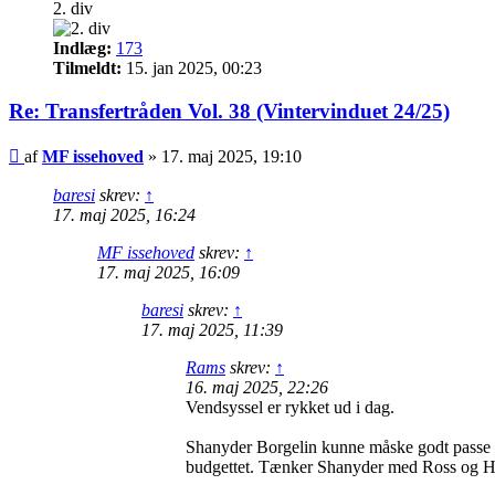
2. div
Indlæg:
173
Tilmeldt:
15. jan 2025, 00:23
Re: Transfertråden Vol. 38 (Vintervinduet 24/25)
Indlæg
af
MF issehoved
»
17. maj 2025, 19:10
baresi
skrev:
↑
17. maj 2025, 16:24
MF issehoved
skrev:
↑
17. maj 2025, 16:09
baresi
skrev:
↑
17. maj 2025, 11:39
Rams
skrev:
↑
16. maj 2025, 22:26
Vendsyssel er rykket ud i dag.
Shanyder Borgelin kunne måske godt passe på 
budgettet. Tænker Shanyder med Ross og Hel