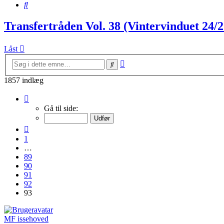
Søg
Transfertråden Vol. 38 (Vintervinduet 24/2
Låst
Avanceret
Søg
søgning
1857 indlæg
Side
93
Gå til side:
af
93
Forrige
1
…
89
90
91
92
93
MF issehoved