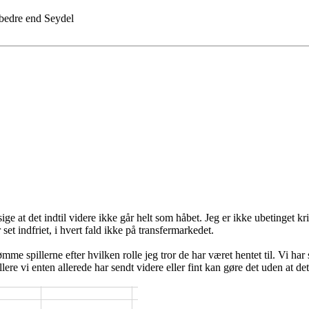
 bedre end Seydel
ge at det indtil videre ikke går helt som håbet. Jeg er ikke ubetinget kr
set indfriet, i hvert fald ikke på transfermarkedet.
mme spillerne efter hvilken rolle jeg tror de har været hentet til. Vi har
lere vi enten allerede har sendt videre eller fint kan gøre det uden at de