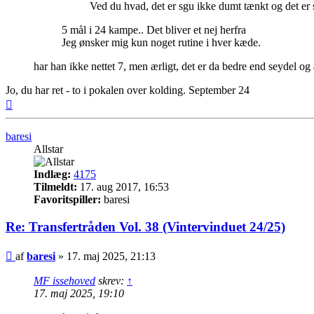
Ved du hvad, det er sgu ikke dumt tænkt og det er 
5 mål i 24 kampe.. Det bliver et nej herfra
Jeg ønsker mig kun noget rutine i hver kæde.
har han ikke nettet 7, men ærligt, det er da bedre end seydel og a
Jo, du har ret - to i pokalen over kolding. September 24
Top
baresi
Allstar
Indlæg:
4175
Tilmeldt:
17. aug 2017, 16:53
Favoritspiller:
baresi
Re: Transfertråden Vol. 38 (Vintervinduet 24/25)
Indlæg
af
baresi
»
17. maj 2025, 21:13
MF issehoved
skrev:
↑
17. maj 2025, 19:10