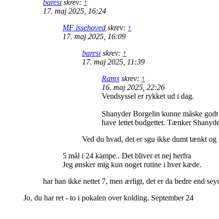
baresi
skrev:
↑
17. maj 2025, 16:24
MF issehoved
skrev:
↑
17. maj 2025, 16:09
baresi
skrev:
↑
17. maj 2025, 11:39
Rams
skrev:
↑
16. maj 2025, 22:26
Vendsyssel er rykket ud i dag.
Shanyder Borgelin kunne måske godt pas
have lettet budgettet. Tænker Shanyde
Ved du hvad, det er sgu ikke dumt tænkt og d
5 mål i 24 kampe.. Det bliver et nej herfra
Jeg ønsker mig kun noget rutine i hver kæde.
har han ikke nettet 7, men ærligt, det er da bedre end seyd
Jo, du har ret - to i pokalen over kolding. September 24