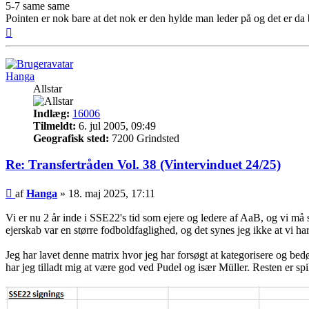
5-7 same same
Pointen er nok bare at det nok er den hylde man leder på og det er da
Top
Hanga
Allstar
Indlæg:
16006
Tilmeldt:
6. jul 2005, 09:49
Geografisk sted:
7200 Grindsted
Re: Transfertråden Vol. 38 (Vintervinduet 24/25)
Indlæg
af
Hanga
»
18. maj 2025, 17:11
Vi er nu 2 år inde i SSE22's tid som ejere og ledere af AaB, og vi må si
ejerskab var en større fodboldfaglighed, og det synes jeg ikke at vi har 
Jeg har lavet denne matrix hvor jeg har forsøgt at kategorisere og bedø
har jeg tilladt mig at være god ved Pudel og især Müller. Resten er spil