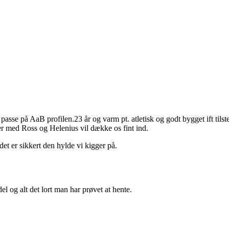
se på AaB profilen.23 år og varm pt. atletisk og godt bygget ift tilst
r med Ross og Helenius vil dække os fint ind.
et er sikkert den hylde vi kigger på.
el og alt det lort man har prøvet at hente.