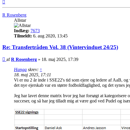
Top
R Rosenberg
Allstar
Indlæg:
7673
Tilmeldt:
6. aug 2020, 13:45
Re: Transfertråden Vol. 38 (Vintervinduet 24/25)
Indlæg
af
R Rosenberg
»
18. maj 2025, 17:39
Hanga
skrev:
↑
18. maj 2025, 17:11
Vi er nu 2 år inde i SSE22's tid som ejere og ledere af AaB, og v
det nye ejerskab var en større fodboldfaglighed, og det synes jeg 
Jeg har lavet denne matrix hvor jeg har forsøgt at kategorisere o
succeser, og så har jeg tilladt mig at være god ved Pudel og især 