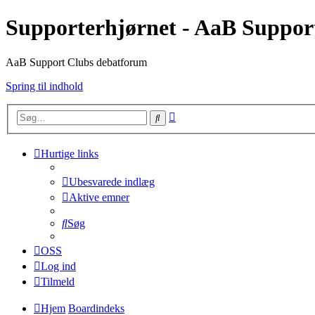
Supporterhjørnet - AaB Suppor
AaB Support Clubs debatforum
Spring til indhold
Avanceret
Søg
søgning
Hurtige links
Ubesvarede indlæg
Aktive emner
Søg
OSS
Log ind
Tilmeld
Hjem
Boardindeks