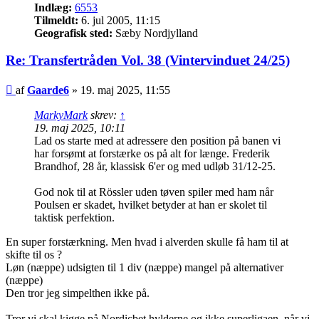
Indlæg:
6553
Tilmeldt:
6. jul 2005, 11:15
Geografisk sted:
Sæby Nordjylland
Re: Transfertråden Vol. 38 (Vintervinduet 24/25)
Indlæg
af
Gaarde6
»
19. maj 2025, 11:55
MarkyMark
skrev:
↑
19. maj 2025, 10:11
Lad os starte med at adressere den position på banen vi
har forsømt at forstærke os på alt for længe. Frederik
Brandhof, 28 år, klassisk 6'er og med udløb 31/12-25.
God nok til at Rössler uden tøven spiler med ham når
Poulsen er skadet, hvilket betyder at han er skolet til
taktisk perfektion.
En super forstærkning. Men hvad i alverden skulle få ham til at
skifte til os ?
Løn (næppe) udsigten til 1 div (næppe) mangel på alternativer
(næppe)
Den tror jeg simpelthen ikke på.
Tror vi skal kigge på Nordicbet hylderne og ikke superligaen, når vi