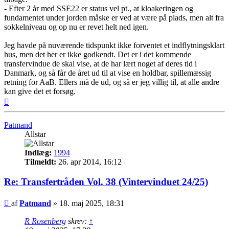
- Efter 2 år med SSE22 er status vel pt., at kloakeringen og
fundamentet under jorden måske er ved at være på plads, men alt fra
sokkelniveau og op nu er revet helt ned igen.
Jeg havde på nuværende tidspunkt ikke forventet et indflytningsklart
hus, men det her er ikke godkendt. Det er i det kommende
transfervindue de skal vise, at de har lært noget af deres tid i
Danmark, og så får de året ud til at vise en holdbar, spillemæssig
retning for AaB. Ellers må de ud, og så er jeg villig til, at alle andre
kan give det et forsøg.
Top
Patmand
Allstar
Indlæg:
1994
Tilmeldt:
26. apr 2014, 16:12
Re: Transfertråden Vol. 38 (Vintervinduet 24/25)
Indlæg
af
Patmand
»
18. maj 2025, 18:31
R Rosenberg
skrev:
↑