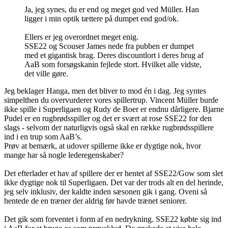
Ja, jeg synes, du er end og meget god ved Müller. Han
ligger i min optik tættere på dumpet end god/ok.
Ellers er jeg overordnet meget enig.
SSE22 og Scouser James nede fra pubben er dumpet
med et gigantisk brag. Deres discountlort i deres brug af
AaB som forsøgskanin fejlede stort. Hvilket alle vidste,
det ville gøre.
Jeg beklager Hanga, men det bliver to mod én i dag. Jeg syntes
simpelthen du overvurderer vores spillertrup. Vincent Müller burde
ikke spille i Superligaen og Rudy de Boer er endnu dårligere. Bjarne
Pudel er en rugbrødsspiller og det er svært at rose SSE22 for den
slags - selvom der naturligvis også skal en række rugbrødsspillere
ind i en trup som AaB’s.
Prøv at bemærk, at udover spillerne ikke er dygtige nok, hvor
mange har så nogle lederegenskaber?
Det efterlader et hav af spillere der er hentet af SSE22/Gow som slet
ikke dygtige nok til Superligaen. Det var der trods alt en del herinde,
jeg selv inklusiv, der kaldte inden sæsonen gik i gang. Oveni så
hentede de en træner der aldrig før havde trænet seniorer.
Det gik som forventet i form af en nedrykning. SSE22 købte sig ind