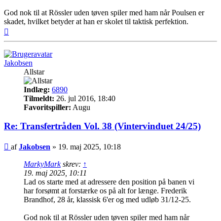
God nok til at Rössler uden tøven spiler med ham når Poulsen er
skadet, hvilket betyder at han er skolet til taktisk perfektion.
Top
Jakobsen
Allstar
Indlæg:
6890
Tilmeldt:
26. jul 2016, 18:40
Favoritspiller:
Augu
Re: Transfertråden Vol. 38 (Vintervinduet 24/25)
Indlæg
af
Jakobsen
»
19. maj 2025, 10:18
MarkyMark
skrev:
↑
19. maj 2025, 10:11
Lad os starte med at adressere den position på banen vi
har forsømt at forstærke os på alt for længe. Frederik
Brandhof, 28 år, klassisk 6'er og med udløb 31/12-25.
God nok til at Rössler uden tøven spiler med ham når