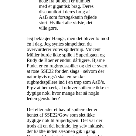
nede fra pubben er dumpet
med et gigantisk brag. Deres
discountlort i deres brug af
AaB som forsøgskanin fejlede
stort. Hvilket alle vidste, det
ville gøre.
Jeg beklager Hanga, men det bliver to mod
én i dag. Jeg syntes simpelthen du
overvurderer vores spillertrup. Vincent
Müller burde ikke spille i Superligaen og
Rudy de Boer er endnu dårligere. Bjarne
Pudel er en rugbrødsspiller og det er svært
at rose SSE22 for den slags - selvom der
naturligvis også skal en række
rugbrødsspillere ind i en trup som AaB’s.
Prøv at bemærk, at udover spillerne ikke er
dygtige nok, hvor mange har så nogle
lederegenskaber?
Det efterlader et hav af spillere der er
hentet af SSE22/Gow som slet ikke
dygtige nok til Superligaen. Det var der
trods alt en del herinde, jeg selv inklusiv,
der kaldte inden sæsonen gik i gang.