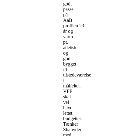
godt
passe
på
AaB
profilen.23
år og
varm
pt.
atletisk
og
godt
bygget
ift
tilstedeværelse
i
målfeltet.
VFF
skal
vel
have
lettet
budgettet.
Tænker
Shanyder
med