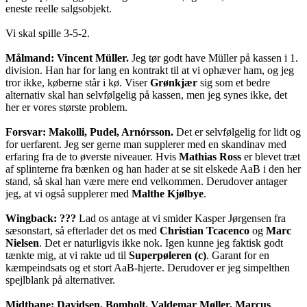
eneste reelle salgsobjekt.
Vi skal spille 3-5-2.
Målmand: Vincent Müller.
Jeg tør godt have Müller på kassen i 1.
division. Han har for lang en kontrakt til at vi ophæver ham, og jeg
tror ikke, køberne står i kø. Viser
Grønkjær
sig som et bedre
alternativ skal han selvfølgelig på kassen, men jeg synes ikke, det
her er vores største problem.
Forsvar: Makolli, Pudel, Arnórsson.
Det er selvfølgelig for lidt og
for uerfarent. Jeg ser gerne man supplerer med en skandinav med
erfaring fra de to øverste niveauer. Hvis
Mathias Ross
er blevet træt
af splinterne fra bænken og han hader at se sit elskede AaB i den her
stand, så skal han være mere end velkommen. Derudover antager
jeg, at vi også supplerer med
Malthe Kjølbye
.
Wingback: ???
Lad os antage at vi smider Kasper Jørgensen fra
sæsonstart, så efterlader det os med
Christian Tcacenco
og
Marc
Nielsen
. Det er naturligvis ikke nok. Igen kunne jeg faktisk godt
tænkte mig, at vi rakte ud til
Superpøleren (c)
. Garant for en
kæmpeindsats og et stort AaB-hjerte. Derudover er jeg simpelthen
spejlblank på alternativer.
Midtbane: Davidsen, Bomholt, Valdemar Møller, Marcus