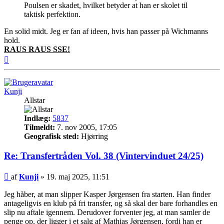
Poulsen er skadet, hvilket betyder at han er skolet til
taktisk perfektion.
En solid midt. Jeg er fan af ideen, hvis han passer på Wichmanns
hold.
RAUS RAUS SSE!
Top
Kunji
Allstar
Indlæg:
5837
Tilmeldt:
7. nov 2005, 17:05
Geografisk sted:
Hjørring
Re: Transfertråden Vol. 38 (Vintervinduet 24/25)
Indlæg
af
Kunji
»
19. maj 2025, 11:51
Jeg håber, at man slipper Kasper Jørgensen fra starten. Han finder
antageligvis en klub på fri transfer, og så skal der bare forhandles en
slip nu aftale igennem. Derudover forventer jeg, at man samler de
penge op, der ligger i et salg af Mathias Jørgensen, fordi han er