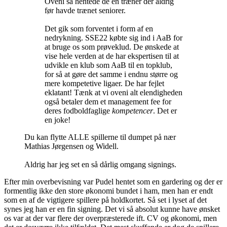
Oveni så hentede de en træner der aldrig
før havde trænet seniorer.
Det gik som forventet i form af en
nedrykning. SSE22 købte sig ind i AaB for
at bruge os som prøveklud. De ønskede at
vise hele verden at de har ekspertisen til at
udvikle en klub som AaB til en topklub,
for så at gøre det samme i endnu større og
mere kompetetive ligaer. De har fejlet
eklatant! Tænk at vi oveni alt elendigheden
også betaler dem et management fee for
deres fodboldfaglige
kompetencer
. Det er
en joke!
Du kan flytte ALLE spillerne til dumpet på nær
Mathias Jørgensen og Widell.
Aldrig har jeg set en så dårlig omgang signings.
Efter min overbevisning var Pudel hentet som en gardering og der er
formentlig ikke den store økonomi bundet i ham, men han er endt
som en af de vigtigere spillere på holdkortet. Så set i lyset af det
synes jeg han er en fin signing. Det vi så absolut kunne have ønsket
os var at der var flere der overpræsterede ift. CV og økonomi, men