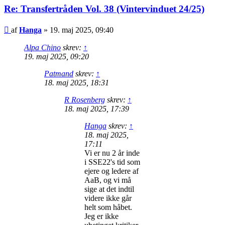
Re: Transfertråden Vol. 38 (Vintervinduet 24/25)
Indlæg
af
Hanga
»
19. maj 2025, 09:40
Alpa Chino
skrev:
↑
19. maj 2025, 09:20
Patmand
skrev:
↑
18. maj 2025, 18:31
R Rosenberg
skrev:
↑
18. maj 2025, 17:39
Hanga
skrev:
↑
18. maj 2025,
17:11
Vi er nu 2 år inde
i SSE22's tid som
ejere og ledere af
AaB, og vi må
sige at det indtil
videre ikke går
helt som håbet.
Jeg er ikke