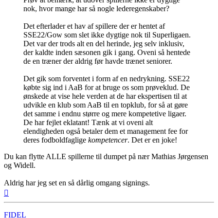
nok, hvor mange har så nogle lederegenskaber?
Det efterlader et hav af spillere der er hentet af
SSE22/Gow som slet ikke dygtige nok til Superligaen.
Det var der trods alt en del herinde, jeg selv inklusiv,
der kaldte inden sæsonen gik i gang. Oveni så hentede
de en træner der aldrig før havde trænet seniorer.
Det gik som forventet i form af en nedrykning. SSE22
købte sig ind i AaB for at bruge os som prøveklud. De
ønskede at vise hele verden at de har ekspertisen til at
udvikle en klub som AaB til en topklub, for så at gøre
det samme i endnu større og mere kompetetive ligaer.
De har fejlet eklatant! Tænk at vi oveni alt
elendigheden også betaler dem et management fee for
deres fodboldfaglige
kompetencer
. Det er en joke!
Du kan flytte ALLE spillerne til dumpet på nær Mathias Jørgensen
og Widell.
Aldrig har jeg set en så dårlig omgang signings.
Top
FIDEL