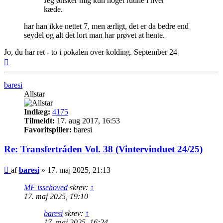
Jeg ønsker mig kun noget rutine i hver
kæde.
har han ikke nettet 7, men ærligt, det er da bedre end
seydel og alt det lort man har prøvet at hente.
Jo, du har ret - to i pokalen over kolding. September 24
Top
baresi
Allstar
Indlæg:
4175
Tilmeldt:
17. aug 2017, 16:53
Favoritspiller:
baresi
Re: Transfertråden Vol. 38 (Vintervinduet 24/25)
Indlæg
af
baresi
»
17. maj 2025, 21:13
MF issehoved
skrev:
↑
17. maj 2025, 19:10
baresi
skrev:
↑
17. maj 2025, 16:24