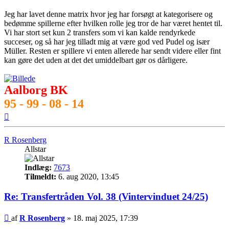
Jeg har lavet denne matrix hvor jeg har forsøgt at kategorisere og
bedømme spillerne efter hvilken rolle jeg tror de har været hentet til.
Vi har stort set kun 2 transfers som vi kan kalde rendyrkede
succeser, og så har jeg tilladt mig at være god ved Pudel og især
Müller. Resten er spillere vi enten allerede har sendt videre eller fint
kan gøre det uden at det det umiddelbart gør os dårligere.
Aalborg BK
95 - 99 - 08 - 14
Top
R Rosenberg
Allstar
Indlæg:
7673
Tilmeldt:
6. aug 2020, 13:45
Re: Transfertråden Vol. 38 (Vintervinduet 24/25)
Indlæg
af
R Rosenberg
»
18. maj 2025, 17:39