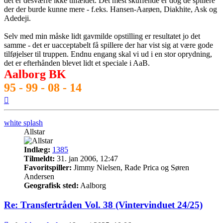
det er desværre ikke tilfældet. Det mest skuffende er dog de spillere
der der burde kunne mere - f.eks. Hansen-Aarøen, Diakhite, Ask og
Adedeji.
Selv med min måske lidt gavmilde opstilling er resultatet jo det
samme - det er uacceptabelt få spillere der har vist sig at være gode
tilføjelser til truppen. Endnu engang skal vi ud i en stor oprydning,
det er efterhånden blevet lidt et speciale i AaB.
Aalborg BK
95 - 99 - 08 - 14
Top
white splash
Allstar
Indlæg:
1385
Tilmeldt:
31. jan 2006, 12:47
Favoritspiller:
Jimmy Nielsen, Rade Prica og Søren
Andersen
Geografisk sted:
Aalborg
Re: Transfertråden Vol. 38 (Vintervinduet 24/25)