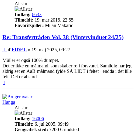
Allstar
Indlæg:
6633
Tilmeldt:
19. mar 2015, 22:55
Favoritspiller:
Milan Makaric
Re: Transfertråden Vol. 38 (Vintervinduet 24/25)
Indlæg
af
FIDEL
»
19. maj 2025, 09:27
Müller er også 100% dumpet.
Det er ikke en målmand, som skaber ro i forsvaret. Samtidig har jeg
aldrig set en AaB-målmand fylde SÅ LIDT i feltet - endda i det lille
felt. Det er absurd.
Top
Hanga
Allstar
Indlæg:
16006
Tilmeldt:
6. jul 2005, 09:49
Geografisk sted:
7200 Grindsted