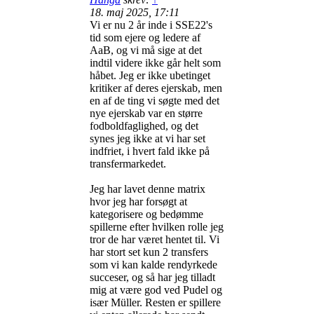
18. maj 2025, 17:11
Vi er nu 2 år inde i SSE22's
tid som ejere og ledere af
AaB, og vi må sige at det
indtil videre ikke går helt som
håbet. Jeg er ikke ubetinget
kritiker af deres ejerskab, men
en af de ting vi søgte med det
nye ejerskab var en større
fodboldfaglighed, og det
synes jeg ikke at vi har set
indfriet, i hvert fald ikke på
transfermarkedet.
Jeg har lavet denne matrix
hvor jeg har forsøgt at
kategorisere og bedømme
spillerne efter hvilken rolle jeg
tror de har været hentet til. Vi
har stort set kun 2 transfers
som vi kan kalde rendyrkede
succeser, og så har jeg tilladt
mig at være god ved Pudel og
især Müller. Resten er spillere