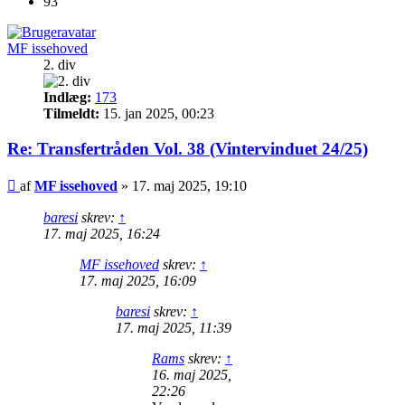
93
MF issehoved
2. div
Indlæg:
173
Tilmeldt:
15. jan 2025, 00:23
Re: Transfertråden Vol. 38 (Vintervinduet 24/25)
Indlæg
af
MF issehoved
»
17. maj 2025, 19:10
baresi
skrev:
↑
17. maj 2025, 16:24
MF issehoved
skrev:
↑
17. maj 2025, 16:09
baresi
skrev:
↑
17. maj 2025, 11:39
Rams
skrev:
↑
16. maj 2025,
22:26