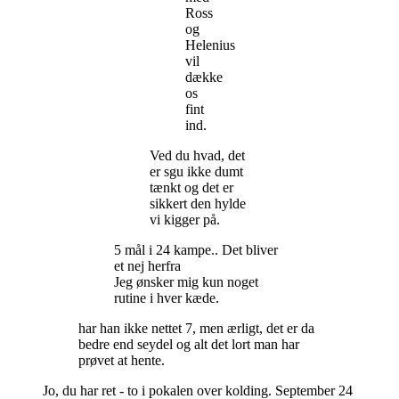
Ross
og
Helenius
vil
dække
os
fint
ind.
Ved du hvad, det
er sgu ikke dumt
tænkt og det er
sikkert den hylde
vi kigger på.
5 mål i 24 kampe.. Det bliver
et nej herfra
Jeg ønsker mig kun noget
rutine i hver kæde.
har han ikke nettet 7, men ærligt, det er da
bedre end seydel og alt det lort man har
prøvet at hente.
Jo, du har ret - to i pokalen over kolding. September 24