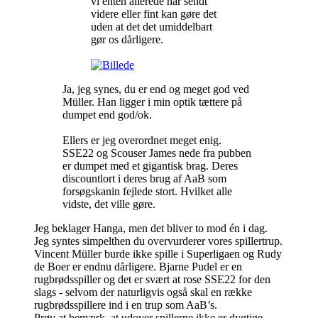
vi enten allerede har sendt
videre eller fint kan gøre det
uden at det det umiddelbart
gør os dårligere.
Ja, jeg synes, du er end og meget god ved
Müller. Han ligger i min optik tættere på
dumpet end god/ok.
Ellers er jeg overordnet meget enig.
SSE22 og Scouser James nede fra pubben
er dumpet med et gigantisk brag. Deres
discountlort i deres brug af AaB som
forsøgskanin fejlede stort. Hvilket alle
vidste, det ville gøre.
Jeg beklager Hanga, men det bliver to mod én i dag.
Jeg syntes simpelthen du overvurderer vores spillertrup.
Vincent Müller burde ikke spille i Superligaen og Rudy
de Boer er endnu dårligere. Bjarne Pudel er en
rugbrødsspiller og det er svært at rose SSE22 for den
slags - selvom der naturligvis også skal en række
rugbrødsspillere ind i en trup som AaB’s.
Prøv at bemærk, at udover spillerne ikke er dygtige