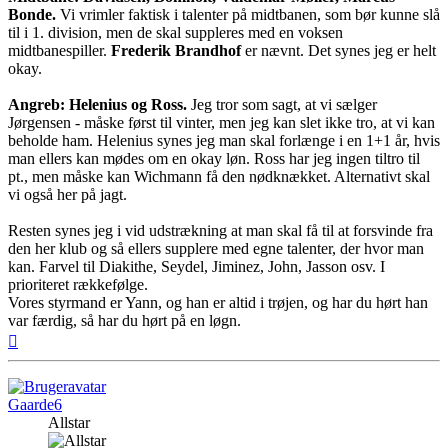
Bonde.
Vi vrimler faktisk i talenter på midtbanen, som bør kunne slå
til i 1. division, men de skal suppleres med en voksen
midtbanespiller.
Frederik Brandhof
er nævnt. Det synes jeg er helt
okay.
Angreb: Helenius og Ross.
Jeg tror som sagt, at vi sælger
Jørgensen - måske først til vinter, men jeg kan slet ikke tro, at vi kan
beholde ham. Helenius synes jeg man skal forlænge i en 1+1 år, hvis
man ellers kan mødes om en okay løn. Ross har jeg ingen tiltro til
pt., men måske kan Wichmann få den nødknækket. Alternativt skal
vi også her på jagt.
Resten synes jeg i vid udstrækning at man skal få til at forsvinde fra
den her klub og så ellers supplere med egne talenter, der hvor man
kan. Farvel til Diakithe, Seydel, Jiminez, John, Jasson osv. I
prioriteret rækkefølge.
Vores styrmand er Yann, og han er altid i trøjen, og har du hørt han
var færdig, så har du hørt på en løgn.
Top
Gaarde6
Allstar