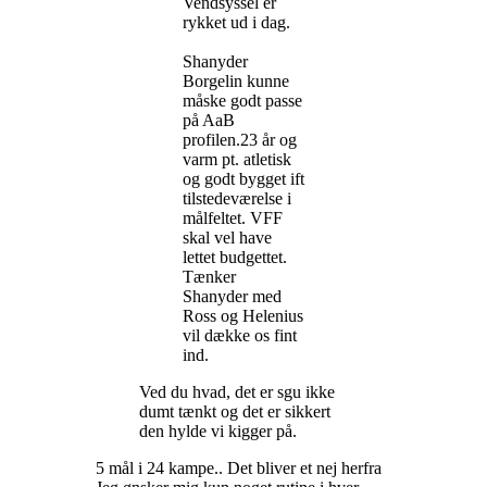
Vendsyssel er
rykket ud i dag.
Shanyder
Borgelin kunne
måske godt passe
på AaB
profilen.23 år og
varm pt. atletisk
og godt bygget ift
tilstedeværelse i
målfeltet. VFF
skal vel have
lettet budgettet.
Tænker
Shanyder med
Ross og Helenius
vil dække os fint
ind.
Ved du hvad, det er sgu ikke
dumt tænkt og det er sikkert
den hylde vi kigger på.
5 mål i 24 kampe.. Det bliver et nej herfra