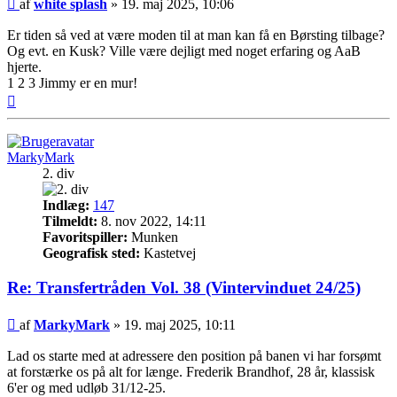
Indlæg
af
white splash
»
19. maj 2025, 10:06
Er tiden så ved at være moden til at man kan få en Børsting tilbage?
Og evt. en Kusk? Ville være dejligt med noget erfaring og AaB
hjerte.
1 2 3 Jimmy er en mur!
Top
MarkyMark
2. div
Indlæg:
147
Tilmeldt:
8. nov 2022, 14:11
Favoritspiller:
Munken
Geografisk sted:
Kastetvej
Re: Transfertråden Vol. 38 (Vintervinduet 24/25)
Indlæg
af
MarkyMark
»
19. maj 2025, 10:11
Lad os starte med at adressere den position på banen vi har forsømt
at forstærke os på alt for længe. Frederik Brandhof, 28 år, klassisk
6'er og med udløb 31/12-25.