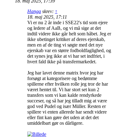
18. maj 2025, 17:39
Hanga
skrev:
↑
18. maj 2025, 17:11
Vi er nu 2 år inde i SSE22's tid som ejere
og ledere af AaB, og vi må sige at det
indtil videre ikke går helt som håbet. Jeg er
ikke ubetinget kritiker af deres ejerskab,
men en af de ting vi søgte med det nye
ejerskab var en større fodboldfaglighed, og
det synes jeg ikke at vi har set indfriet, i
hvert fald ikke på transfermarkedet.
Jeg har lavet denne matrix hvor jeg har
forsøgt at kategorisere og bedømme
spillerne efter hvilken rolle jeg tror de har
været hentet til. Vi har stort set kun 2
transfers som vi kan kalde rendyrkede
succeser, og så har jeg tilladt mig at være
god ved Pudel og især Müller. Resten er
spillere vi enten allerede har sendt videre
eller fint kan gøre det uden at det det
umiddelbart gør os dårligere.