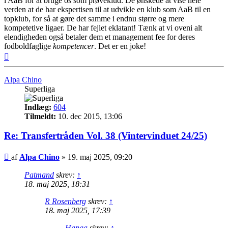
i AaB for at bruge os som prøveklud. De ønskede at vise hele
verden at de har ekspertisen til at udvikle en klub som AaB til en
topklub, for så at gøre det samme i endnu større og mere
kompetetive ligaer. De har fejlet eklatant! Tænk at vi oveni alt
elendigheden også betaler dem et management fee for deres
fodboldfaglige
kompetencer
. Det er en joke!
Top
Alpa Chino
Superliga
Indlæg:
604
Tilmeldt:
10. dec 2015, 13:06
Re: Transfertråden Vol. 38 (Vintervinduet 24/25)
Indlæg
af
Alpa Chino
»
19. maj 2025, 09:20
Patmand
skrev:
↑
18. maj 2025, 18:31
R Rosenberg
skrev:
↑
18. maj 2025, 17:39
Hanga
skrev:
↑