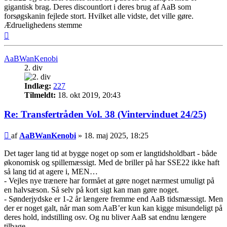
gigantisk brag. Deres discountlort i deres brug af AaB som
forsøgskanin fejlede stort. Hvilket alle vidste, det ville gøre.
Ædruelighedens stemme
Top
AaBWanKenobi
2. div
Indlæg:
227
Tilmeldt:
18. okt 2019, 20:43
Re: Transfertråden Vol. 38 (Vintervinduet 24/25)
Indlæg
af
AaBWanKenobi
»
18. maj 2025, 18:25
Det tager lang tid at bygge noget op som er langtidsholdbart - både
økonomisk og spillemæssigt. Med de briller på har SSE22 ikke haft
så lang tid at agere i, MEN…
- Vejles nye trænere har formået at gøre noget nærmest umuligt på
en halvsæson. Så selv på kort sigt kan man gøre noget.
- Sønderjydske er 1-2 år længere fremme end AaB tidsmæssigt. Men
der er noget galt, når man som AaB’er kun kan kigge misundeligt på
deres hold, indstilling osv. Og nu bliver AaB sat endnu længere
tilbage.