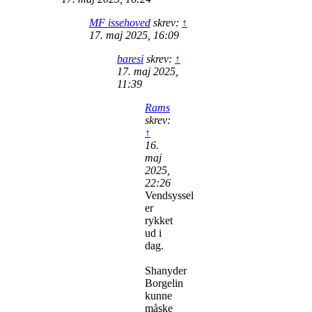
MF issehoved
skrev:
↑
17. maj 2025, 16:09
baresi
skrev:
↑
17. maj 2025,
11:39
Rams
skrev:
↑
16.
maj
2025,
22:26
Vendsyssel
er
rykket
ud i
dag.
Shanyder
Borgelin
kunne
måske