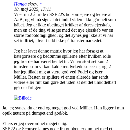
Hanga
skrev:
↑
18. maj 2025, 17:11
Vi er nu 2 år inde i SSE22's tid som ejere og ledere af
AaB, og vi må sige at det indtil videre ikke går helt som
håbet. Jeg er ikke ubetinget kritiker af deres ejerskab,
men en af de ting vi søgte med det nye ejerskab var en
større fodboldfaglighed, og det synes jeg ikke at vi har
set indfriet, i hvert fald ikke på transfermarkedet.
Jeg har lavet denne matrix hvor jeg har forsøgt at
kategorisere og bedømme spillerne efter hvilken rolle
jeg tror de har været hentet til. Vi har stort set kun 2
transfers som vi kan kalde rendyrkede succeser, og så
har jeg tilladt mig at være god ved Pudel og især
Müller. Resten er spillere vi enten allerede har sendt
videre eller fint kan gøre det uden at det det umiddelbart
gør os dårligere.
Ja, jeg synes, du er end og meget god ved Müller. Han ligger i min
optik tættere på dumpet end god/ok.
Ellers er jeg overordnet meget enig.
SSE22 og Scouser James nede fra pubben er dumpet med et