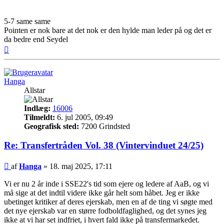
5-7 same same
Pointen er nok bare at det nok er den hylde man leder på og det er
da bedre end Seydel
Top
Hanga
Allstar
Indlæg:
16006
Tilmeldt:
6. jul 2005, 09:49
Geografisk sted:
7200 Grindsted
Re: Transfertråden Vol. 38 (Vintervinduet 24/25)
Indlæg
af
Hanga
»
18. maj 2025, 17:11
Vi er nu 2 år inde i SSE22's tid som ejere og ledere af AaB, og vi
må sige at det indtil videre ikke går helt som håbet. Jeg er ikke
ubetinget kritiker af deres ejerskab, men en af de ting vi søgte med
det nye ejerskab var en større fodboldfaglighed, og det synes jeg
ikke at vi har set indfriet, i hvert fald ikke på transfermarkedet.