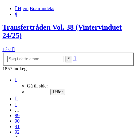
Hjem
Boardindeks
Søg
Transfertråden Vol. 38 (Vintervinduet
24/25)
Låst
Avanceret
Søg
søgning
1857 indlæg
Side
93
Gå til side:
af
93
Forrige
1
…
89
90
91
92