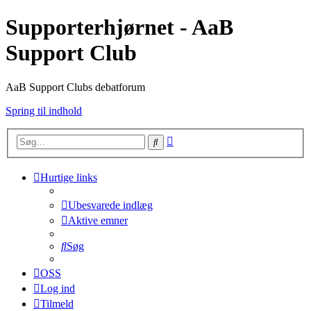
Supporterhjørnet - AaB
Support Club
AaB Support Clubs debatforum
Spring til indhold
Avanceret
Søg
søgning
Hurtige links
Ubesvarede indlæg
Aktive emner
Søg
OSS
Log ind
Tilmeld