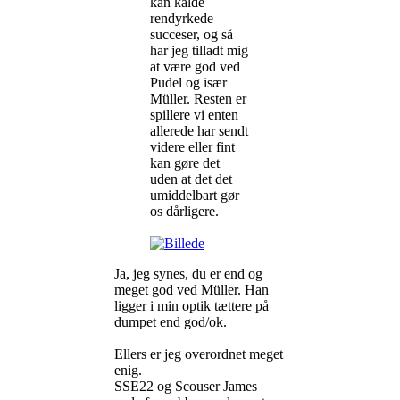
kan kalde
rendyrkede
succeser, og så
har jeg tilladt mig
at være god ved
Pudel og især
Müller. Resten er
spillere vi enten
allerede har sendt
videre eller fint
kan gøre det
uden at det det
umiddelbart gør
os dårligere.
Ja, jeg synes, du er end og
meget god ved Müller. Han
ligger i min optik tættere på
dumpet end god/ok.
Ellers er jeg overordnet meget
enig.
SSE22 og Scouser James