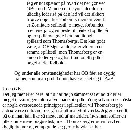
Jeg er lidt spændt på hvad det her gør ved
OBs hold. Manden er tilsyneladende en
ulidelig leder så på den led vil det sikkert
frigive noget hos spillerne, men omvendt
er Zornigers spillestil jo meget forbundet
med energi og en bestemt måde at spille på
og er spillerne gode i en traditionel
spillesitl som Thomasbergs. Det kan godt
være, at OB siger at de kører videre med
samme spillestil, men Thomasberg er en
anden ledertype og har traidionelt spillet
noget andet fodbold.
Og under alle omstændigheder har OB fået en dygtig
træner, som man godt kunne have ønsket sig til AaB.
Uden tvivl.
Det jeg mener er bare, at nu har de jo sammensat et hold der er
meget til Zornigers ultimative måde at spille på og selvom der måske
er nogle overordnede principper i spillestilen vil Thomasberg jo
aldrig være en træner der går så ultimativt til værks. Jeg er spændt
på om man kan lige så meget ud af materialet, hvis man spiller en
lille smule mere pragmatisk, men Thomasberg er uden tvivl en
dygtig træner og en upgrade jeg gerne havde set her.