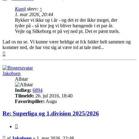
Kunji
skrev:
↑
1. mar 2026, 20:44
Rykker vi ikke op i år - og det er der ikke meget, der
tyder på - så tror jeg vi bliver hængende i et par år.
Vejle og Silkeborg er på vej ned pt. Det er pænt træls.
Lad os nu se. Vi kunne være heldige at fck falder helt sammen og
kommer ned, de har vist sig at være tol at tale med...
Top
Jakobsen
Allstar
Indlæg:
6894
Tilmeldt:
26. jul 2016, 18:40
Favoritspiller:
Augu
Re: Superliga og 1.division 2025/2026
Citer
Indlæg
af
Jakobsen
»
1. mar 2026, 22:48