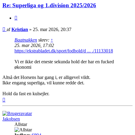
Re: Superliga og 1.division 2025/2026
Citer
Indlæg
af
Kristian
»
25. mar 2026, 20:37
Baatnakken
skrev:
↑
25. mar 2026, 17:02
https://ekstrabladet.dk/sport/fodbold/d ... ./11133018
Vi er ikke det eneste sekunda hold der har en fucked
økonomi
Altså det Horsens har gang i, er alligevel vildt.
Ikke engang superliga, vil kunne redde det.
Hold da fast en kulsejler.
Top
Jakobsen
Allstar