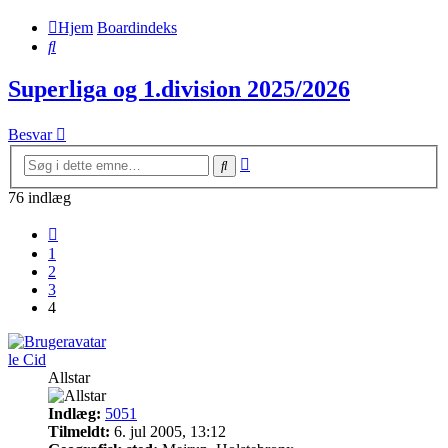
Hjem
Boardindeks
Søg
Superliga og 1.division 2025/2026
Besvar
Avanceret
Søg
søgning
76 indlæg
Forrige
1
2
3
4
le Cid
Allstar
Indlæg:
5051
Tilmeldt:
6. jul 2005, 13:12