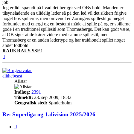
job.
Jeg er lidt spændt på hvad det her gør ved OBs hold. Manden er
tilsyneladende en ulidelig leder så på den led vil det sikkert frigive
noget hos spillerne, men omvendt er Zornigers spillestil jo meget
forbundet med energi og en bestemt måde at spille på og er spillerne
gode i en traditionel spillesitl som Thomasbergs. Det kan godt være,
at OB siger at de kører videre med samme spillestil, men
Thomasberg er en anden ledertype og har traidionelt spillet noget
andet fodbold.
RAUS RAUS SSE!
Top
alithebeast
Allstar
Indlæg:
2391
Tilmeldt:
23. sep 2009, 18:32
Geografisk sted:
Sønderholm
Re: Superliga og 1.division 2025/2026
Citer