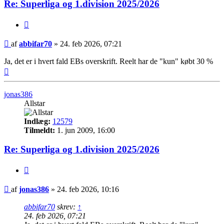
Re: Superliga og 1.division 2025/2026
Citer
Indlæg
af
abbifar70
»
24. feb 2026, 07:21
Ja, det er i hvert fald EBs overskrift. Reelt har de "kun" købt 30 %
Top
jonas386
Allstar
Indlæg:
12579
Tilmeldt:
1. jun 2009, 16:00
Re: Superliga og 1.division 2025/2026
Citer
Indlæg
af
jonas386
»
24. feb 2026, 10:16
abbifar70
skrev:
↑
24. feb 2026, 07:21