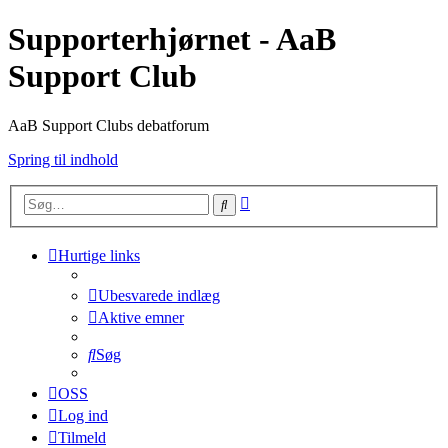
Supporterhjørnet - AaB
Support Club
AaB Support Clubs debatforum
Spring til indhold
Avanceret
Søg
søgning
Hurtige links
Ubesvarede indlæg
Aktive emner
Søg
OSS
Log ind
Tilmeld