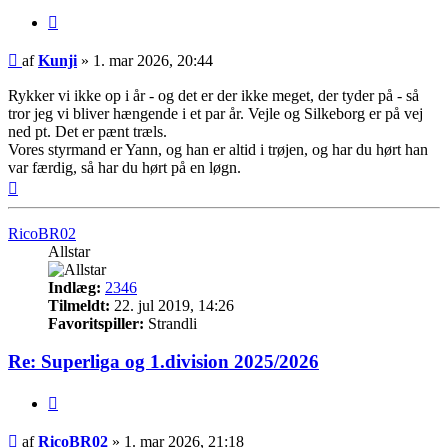
Citer
Indlæg
af
Kunji
»
1. mar 2026, 20:44
Rykker vi ikke op i år - og det er der ikke meget, der tyder på - så
tror jeg vi bliver hængende i et par år. Vejle og Silkeborg er på vej
ned pt. Det er pænt træls.
Vores styrmand er Yann, og han er altid i trøjen, og har du hørt han
var færdig, så har du hørt på en løgn.
Top
RicoBR02
Allstar
Indlæg:
2346
Tilmeldt:
22. jul 2019, 14:26
Favoritspiller:
Strandli
Re: Superliga og 1.division 2025/2026
Citer
Indlæg
af
RicoBR02
»
1. mar 2026, 21:18