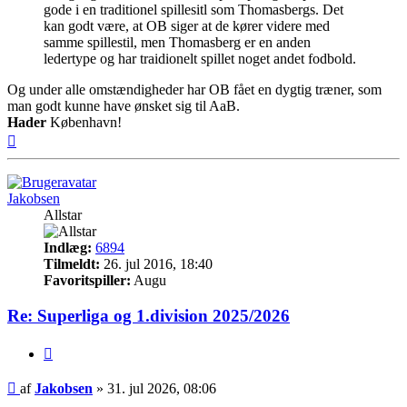
gode i en traditionel spillesitl som Thomasbergs. Det
kan godt være, at OB siger at de kører videre med
samme spillestil, men Thomasberg er en anden
ledertype og har traidionelt spillet noget andet fodbold.
Og under alle omstændigheder har OB fået en dygtig træner, som
man godt kunne have ønsket sig til AaB.
Hader
København!
Top
Jakobsen
Allstar
Indlæg:
6894
Tilmeldt:
26. jul 2016, 18:40
Favoritspiller:
Augu
Re: Superliga og 1.division 2025/2026
Citer
Indlæg
af
Jakobsen
»
31. jul 2026, 08:06