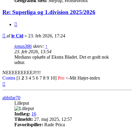
Geografisk sted:
Mejrup, Holstebronx
Re: Superliga og 1.division 2025/2026
Citer
Indlæg
af
le Cid
»
23. feb 2026, 17:24
jonas386
skrev:
↑
23. feb 2026, 13:54
Mediano opkøbt af Ekstra Bladet. Det er godt nok
udtur.
NEEEEEEEEEJ!!!!
Contra
[1
2
3 4 5 6 7 8 9 10]
Pro
<-Mit Højer-index
Top
abbifar70
Lilleput
Indlæg:
16
Tilmeldt:
27. maj 2025, 12:57
Favoritspiller:
Rade Prica