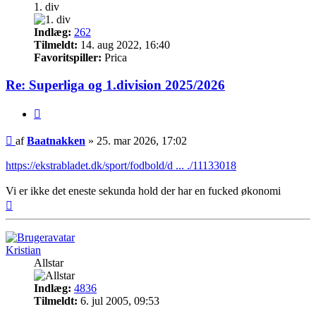
1. div
Indlæg:
262
Tilmeldt:
14. aug 2022, 16:40
Favoritspiller:
Prica
Re: Superliga og 1.division 2025/2026
Citer
Indlæg
af
Baatnakken
»
25. mar 2026, 17:02
https://ekstrabladet.dk/sport/fodbold/d ... ./11133018
Vi er ikke det eneste sekunda hold der har en fucked økonomi
Top
Kristian
Allstar
Indlæg:
4836
Tilmeldt:
6. jul 2005, 09:53