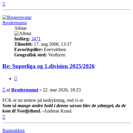
Top
Brodernumsi
Allstar
Indlæg:
3471
Tilmeldt:
17. aug 2008, 13:37
Favoritspiller:
Enevoldsen
Geografisk sted:
Vestbyen
Re: Superliga og 1.division 2025/2026
Citer
Indlæg
af
Brodernumsi
»
22. mar 2026, 18:23
FCK er nu tættere på nedrykning, end vi er.
Som så mange andre hold i denne sæson blev de ydmyget, da de
kom til Nordjylland.
-Andreas Kraul.
Top
Baatnakken