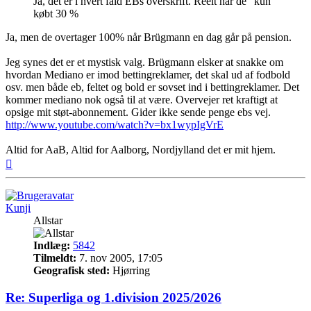
Ja, det er i hvert fald EBs overskrift. Reelt har de "kun"
købt 30 %
Ja, men de overtager 100% når Brügmann en dag går på pension.
Jeg synes det er et mystisk valg. Brügmann elsker at snakke om
hvordan Mediano er imod bettingreklamer, det skal ud af fodbold
osv. men både eb, feltet og bold er sovset ind i bettingreklamer. Det
kommer mediano nok også til at være. Overvejer ret kraftigt at
opsige mit støt-abonnement. Gider ikke sende penge ebs vej.
http://www.youtube.com/watch?v=bx1wypIgVrE
Altid for AaB, Altid for Aalborg, Nordjylland det er mit hjem.
Top
Kunji
Allstar
Indlæg:
5842
Tilmeldt:
7. nov 2005, 17:05
Geografisk sted:
Hjørring
Re: Superliga og 1.division 2025/2026