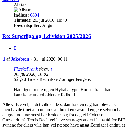
Allstar
Indlæg:
6894
Tilmeldt:
26. jul 2016, 18:40
Favoritspiller:
Augu
Re: Superliga og 1.division 2025/2026
Citer
Indlæg
af
Jakobsen
»
31. jul 2026, 06:11
FlæskeFrank
skrev:
↑
30. jul 2026, 10:02
Så gad Troels Bech ikke Zorniger længere.
Han ligner mere og en Hyballa type. Bortset fra at han
kan skabe underholdende fodbold.
Alle vidste vel, at det ville ende sådan fra den dag han blev ansat,
men havde troet at han trods alt holdt en sæson længere selvom han
da godt nok nærmest har brokket sig fra dag et i Odense.
Omvendt må Troels Bech vel have set noget andet i hans tid for BIF
svinene for ellers ville han vel næppe have ansat Zorniger i endnu et