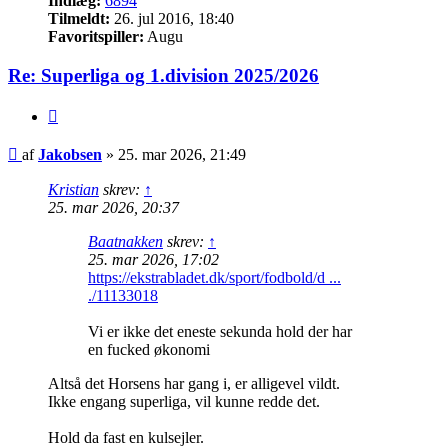
Indlæg:
6894
Tilmeldt:
26. jul 2016, 18:40
Favoritspiller:
Augu
Re: Superliga og 1.division 2025/2026
Citer
Indlæg
af
Jakobsen
»
25. mar 2026, 21:49
Kristian
skrev:
↑
25. mar 2026, 20:37
Baatnakken
skrev:
↑
25. mar 2026, 17:02
https://ekstrabladet.dk/sport/fodbold/d ...
./11133018
Vi er ikke det eneste sekunda hold der har
en fucked økonomi
Altså det Horsens har gang i, er alligevel vildt.
Ikke engang superliga, vil kunne redde det.
Hold da fast en kulsejler.