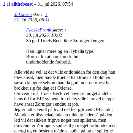
Indlæg
af
alithebeast
»
31. jul 2026, 07:54
Jakobsen
skrev:
↑
31. jul 2026, 06:11
FlæskeFrank
skrev:
↑
30. jul 2026, 10:02
Så gad Troels Bech ikke Zorniger længere.
Han ligner mere og en Hyballa type.
Bortset fra at han kan skabe
underholdende fodbold.
Alle vidste vel, at det ville ende sådan fra den dag han
blev ansat, men havde troet at han trods alt holdt en
sæson længere selvom han da godt nok nærmest har
brokket sig fra dag et i Odense.
Omvendt må Troels Bech vel have set noget andet i
hans tid for BIF svinene for ellers ville han vel næppe
have ansat Zorniger i endnu et job.
Jeg er lidt spændt på hvad det her gør ved OBs hold.
Manden er tilsyneladende en ulidelig leder så på den
led vil det sikkert frigive noget hos spillerne, men
omvendt er Zornigers spillestil jo meget forbundet med
energi og en bestemt måde at spille på og er spillerne