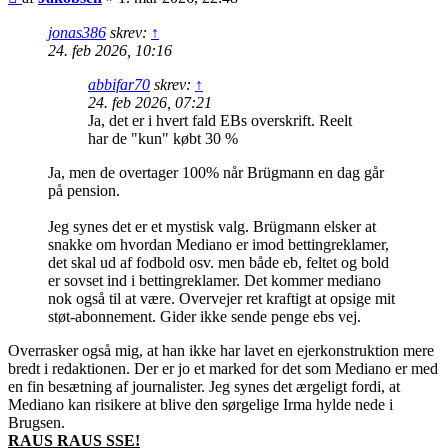
jonas386
skrev:
↑
24. feb 2026, 10:16
abbifar70
skrev:
↑
24. feb 2026, 07:21
Ja, det er i hvert fald EBs overskrift. Reelt
har de "kun" købt 30 %
Ja, men de overtager 100% når Brügmann en dag går
på pension.
Jeg synes det er et mystisk valg. Brügmann elsker at
snakke om hvordan Mediano er imod bettingreklamer,
det skal ud af fodbold osv. men både eb, feltet og bold
er sovset ind i bettingreklamer. Det kommer mediano
nok også til at være. Overvejer ret kraftigt at opsige mit
støt-abonnement. Gider ikke sende penge ebs vej.
Overrasker også mig, at han ikke har lavet en ejerkonstruktion mere
bredt i redaktionen. Der er jo et marked for det som Mediano er med
en fin besætning af journalister. Jeg synes det ærgeligt fordi, at
Mediano kan risikere at blive den sørgelige Irma hylde nede i
Brugsen.
RAUS RAUS SSE!