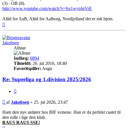
(3) - OB (8).
http://www.youtube.com/watch?v=bx1wypIgVrE
Altid for AaB, Altid for Aalborg, Nordjylland det er mit hjem.
Top
Jakobsen
Allstar
Indlæg:
6894
Tilmeldt:
26. jul 2016, 18:40
Favoritspiller:
Augu
Re: Superliga og 1.division 2025/2026
Citer
Indlæg
af
Jakobsen
»
25. jul 2026, 23:47
Ham den nye anfører hos BIF svinene. Han er da perfekt castet til
den rolle i lige den klub.
RAUS RAUS SSE!
Top