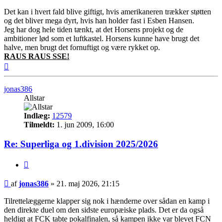
Det kan i hvert fald blive giftigt, hvis amerikaneren trækker støtten
og det bliver mega dyrt, hvis han holder fast i Esben Hansen.
Jeg har dog hele tiden tænkt, at det Horsens projekt og de
ambitioner lød som et luftkastel. Horsens kunne have brugt det
halve, men brugt det fornuftigt og være rykket op.
RAUS RAUS SSE!
Top
jonas386
Allstar
Indlæg:
12579
Tilmeldt:
1. jun 2009, 16:00
Re: Superliga og 1.division 2025/2026
Citer
Indlæg
af
jonas386
»
21. maj 2026, 21:15
Tilrettelæggerne klapper sig nok i hænderne over sådan en kamp i
den direkte duel om den sidste europæiske plads. Det er da også
heldigt at FCK tabte pokalfinalen, så kampen ikke var blevet FCN