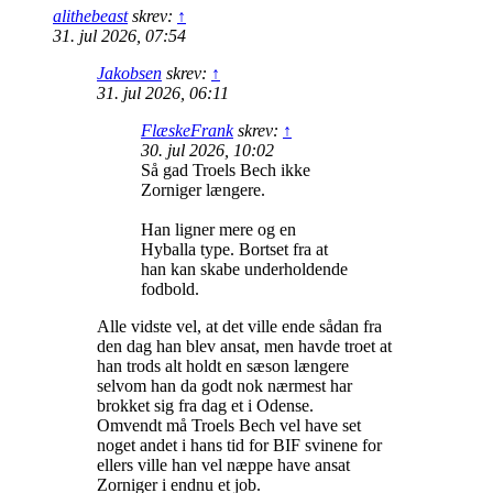
alithebeast
skrev:
↑
31. jul 2026, 07:54
Jakobsen
skrev:
↑
31. jul 2026, 06:11
FlæskeFrank
skrev:
↑
30. jul 2026, 10:02
Så gad Troels Bech ikke
Zorniger længere.
Han ligner mere og en
Hyballa type. Bortset fra at
han kan skabe underholdende
fodbold.
Alle vidste vel, at det ville ende sådan fra
den dag han blev ansat, men havde troet at
han trods alt holdt en sæson længere
selvom han da godt nok nærmest har
brokket sig fra dag et i Odense.
Omvendt må Troels Bech vel have set
noget andet i hans tid for BIF svinene for
ellers ville han vel næppe have ansat
Zorniger i endnu et job.