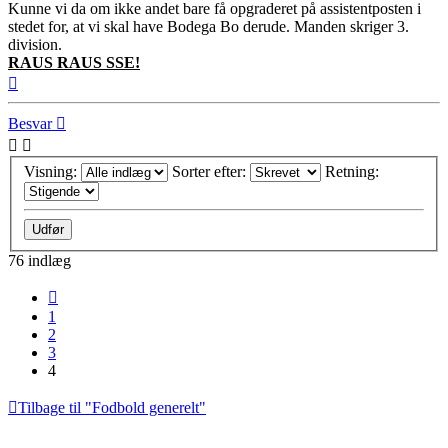
Kunne vi da om ikke andet bare få opgraderet på assistentposten i
stedet for, at vi skal have Bodega Bo derude. Manden skriger 3.
division.
RAUS RAUS SSE!
Top
Besvar
Visning:
Sorter efter:
Retning:
76 indlæg
Forrige
1
2
3
4
Tilbage til "Fodbold generelt"