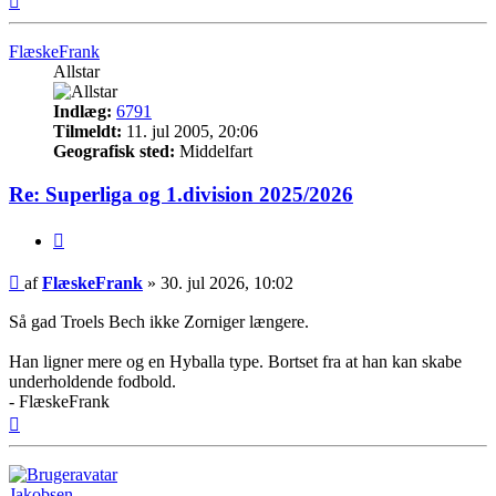
FlæskeFrank
Allstar
Indlæg:
6791
Tilmeldt:
11. jul 2005, 20:06
Geografisk sted:
Middelfart
Re: Superliga og 1.division 2025/2026
Citer
Indlæg
af
FlæskeFrank
»
30. jul 2026, 10:02
Så gad Troels Bech ikke Zorniger længere.
Han ligner mere og en Hyballa type. Bortset fra at han kan skabe
underholdende fodbold.
- FlæskeFrank
Top
Jakobsen