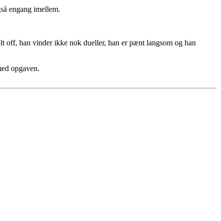
også engang imellem.
lt off, han vinder ikke nok dueller, han er pænt langsom og han
 med opgaven.