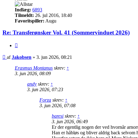
Indlæg:
6893
Tilmeldt:
26. jul 2016, 18:40
Favoritspiller:
Augu
Re: Transferønsker Vol. 41 (Sommervinduet 2026)
Citer
Indlæg
af
Jakobsen
»
3. jun 2026, 08:21
Erasmus Montanus
skrev:
↑
3. jun 2026, 08:09
andy
skrev:
↑
3. jun 2026, 07:23
Forza
skrev:
↑
3. jun 2026, 07:08
baresi
skrev:
↑
3. jun 2026, 06:49
Er der egentlig nogen der ved hvornår arnors
Han er håbløs og bliver aldrig back selvom h