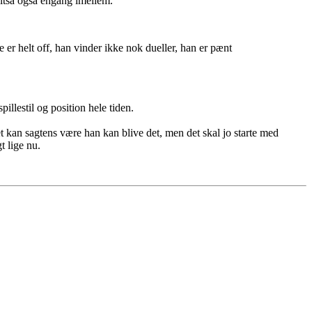
altså også engang imellem.
 er helt off, han vinder ikke nok dueller, han er pænt
illestil og position hele tiden.
 kan sagtens være han kan blive det, men det skal jo starte med
t lige nu.