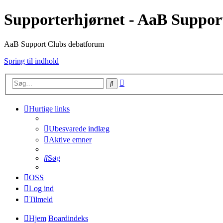
Supporterhjørnet - AaB Suppor
AaB Support Clubs debatforum
Spring til indhold
Avanceret
Søg
søgning
Hurtige links
Ubesvarede indlæg
Aktive emner
Søg
OSS
Log ind
Tilmeld
Hjem
Boardindeks