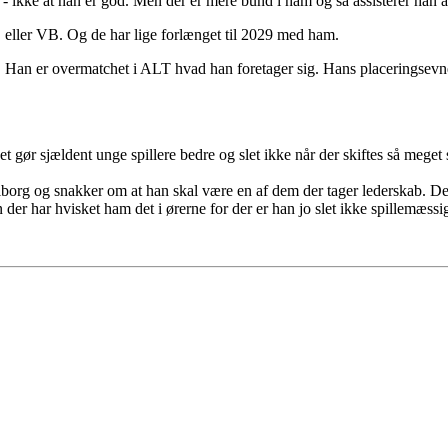
- ikke at han er god. Men der er mere bund i ham og så assisterer han 
eller VB. Og de har lige forlænget til 2029 med ham.
i. Han er overmatchet i ALT hvad han foretager sig. Hans placeringsevne
t gør sjældent unge spillere bedre og slet ikke når der skiftes så meget sp
borg og snakker om at han skal være en af dem der tager lederskab. Det
n der har hvisket ham det i ørerne for der er han jo slet ikke spillemæssig