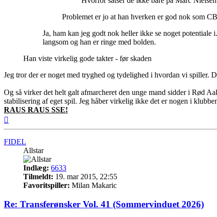
Hvorfor satser de ikke bare på Marc Nielsen 
Problemet er jo at han hverken er god nok som CB 
Ja, ham kan jeg godt nok heller ikke se noget potentiale 
langsom og han er ringe med bolden.
Han viste virkelig gode takter - før skaden
Jeg tror der er noget med tryghed og tydelighed i hvordan vi spiller. De
Og så virker det helt galt afmarcheret den unge mand sidder i Rød Aal
stabilisering af eget spil. Jeg håber virkelig ikke det er nogen i klubbe
RAUS RAUS SSE!
Top
FIDEL
Allstar
Indlæg:
6633
Tilmeldt:
19. mar 2015, 22:55
Favoritspiller:
Milan Makaric
Re: Transferønsker Vol. 41 (Sommervinduet 2026)