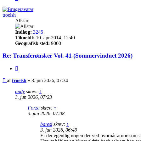
troelsh
Allstar
Indlæg:
3245
Tilmeldt:
10. apr 2014, 12:40
Geografisk sted:
9000
Re: Transferønsker Vol. 41 (Sommervinduet 2026)
Citer
Indlæg
af
troelsh
»
3. jun 2026, 07:34
andy
skrev:
↑
3. jun 2026, 07:23
Forza
skrev:
↑
3. jun 2026, 07:08
baresi
skrev:
↑
3. jun 2026, 06:49
Er der egentlig nogen der ved hvornår arnorsson st