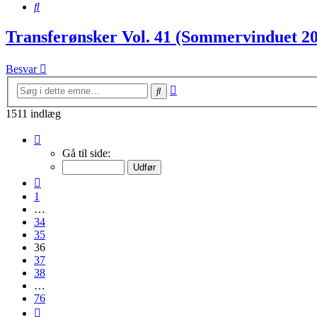
Søg
Transferønsker Vol. 41 (Sommervinduet 2
Besvar
Avanceret
Søg
søgning
1511 indlæg
Side
36
Gå til side:
af
76
Forrige
1
…
34
35
36
37
38
…
76
Næste