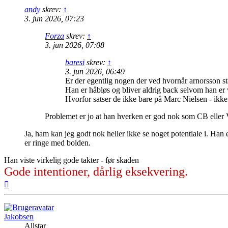
andy
skrev:
↑
3. jun 2026, 07:23
Forza
skrev:
↑
3. jun 2026, 07:08
baresi
skrev:
↑
3. jun 2026, 06:49
Er der egentlig nogen der ved hvornår arnorsson st
Han er håbløs og bliver aldrig back selvom han er 
Hvorfor satser de ikke bare på Marc Nielsen - ikke
Problemet er jo at han hverken er god nok som CB eller 
Ja, ham kan jeg godt nok heller ikke se noget potentiale i. Han
er ringe med bolden.
Han viste virkelig gode takter - før skaden
Gode intentioner, dårlig eksekvering.
Top
Jakobsen
Allstar