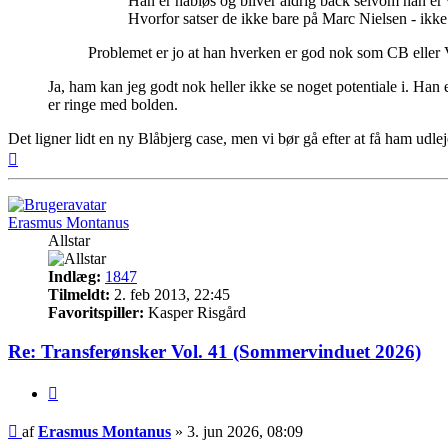
Han er håbløs og bliver aldrig back selvom han er 
Hvorfor satser de ikke bare på Marc Nielsen - ikke
Problemet er jo at han hverken er god nok som CB eller 
Ja, ham kan jeg godt nok heller ikke se noget potentiale i. Han
er ringe med bolden.
Det ligner lidt en ny Blåbjerg case, men vi bør gå efter at få ham ud
Top
Erasmus Montanus
Allstar
Indlæg:
1847
Tilmeldt:
2. feb 2013, 22:45
Favoritspiller:
Kasper Risgård
Re: Transferønsker Vol. 41 (Sommervinduet 2026)
Citer
Indlæg
af
Erasmus Montanus
»
3. jun 2026, 08:09