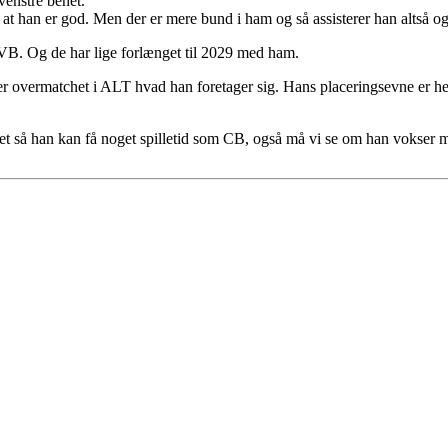
venstre benet.
 at han er god. Men der er mere bund i ham og så assisterer han altså 
VB. Og de har lige forlænget til 2029 med ham.
 er overmatchet i ALT hvad han foretager sig. Hans placeringsevne er he
lejet så han kan få noget spilletid som CB, også må vi se om han vokser