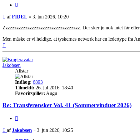
Citer
Indlæg
af
FIDEL
»
3. jun 2026, 10:20
Zzzzzzzzzzzzzzzzzzzzzzzzzzzzzzzzzzz. Der sker jo nok intet før eft
Men måske er vi heldige, at tyskernes netværk har en ledertype fra Ant
Top
Jakobsen
Allstar
Indlæg:
6893
Tilmeldt:
26. jul 2016, 18:40
Favoritspiller:
Augu
Re: Transferønsker Vol. 41 (Sommervinduet 2026)
Citer
Indlæg
af
Jakobsen
»
3. jun 2026, 10:25