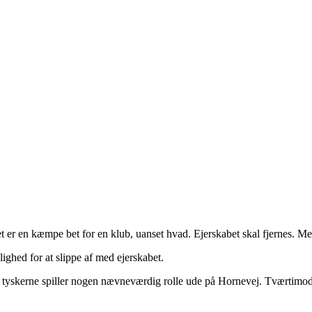
 er en kæmpe bet for en klub, uanset hvad. Ejerskabet skal fjernes. M
ghed for at slippe af med ejerskabet.
 tyskerne spiller nogen nævneværdig rolle ude på Hornevej. Tværtimod er 