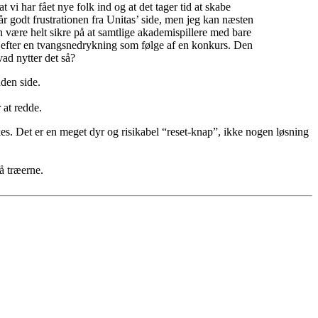
t vi har fået nye folk ind og at det tager tid at skabe
år godt frustrationen fra Unitas’ side, men jeg kan næsten
n være helt sikre på at samtlige akademispillere med bare
 efter en tvangsnedrykning som følge af en konkurs. Den
vad nytter det så?
nden side.
 at redde.
s. Det er en meget dyr og risikabel “reset-knap”, ikke nogen løsning
å træerne.