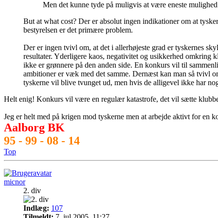
Men det kunne tyde på muligvis at være eneste mulighed f
But at what cost? Der er absolut ingen indikationer om at tysker
bestyrelsen er det primære problem.
Der er ingen tvivl om, at det i allerhøjeste grad er tyskernes sky
resultater. Yderligere kaos, negativitet og usikkerhed omkring kl
ikke er grønnere på den anden side. En konkurs vil til sammenlig
ambitioner er væk med det samme. Dernæst kan man så tvivl om 
tyskerne vil blive tvunget ud, men hvis de alligevel ikke har no
Helt enig! Konkurs vil være en regulær katastrofe, det vil sætte klubb
Jeg er helt med på krigen mod tyskerne men at arbejde aktivt for en ko
Aalborg BK
95 - 99 - 08 - 14
Top
micnor
2. div
Indlæg:
107
Tilmeldt:
7. jul 2005, 11:27