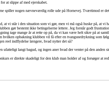
or at slippe af med ejerskabet.
ne spiller nogen nævneværdig rolle ude på Hornevej. Tværtimod er det se
ld, at vi står i den situation som vi gør, men vi må også huske på, at vi 
ubben gør bestemt ikke betingelserne lettere. Jeg forstår godt frustrati
ning tage mange år at rette op på, da vi kan være helt sikre på at samtl
hvilken opbakning klubben vil få efter en tvangsnedrykning som følge
gen reel indflydelse længere, hvad nytter det så?
en ufatteligt langt bagud, og ingen aner hvad der venter på den anden si
nkurs er direkte skadeligt for den klub man holder af og forsøger at re