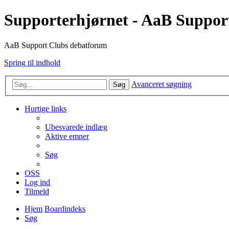
Supporterhjørnet - AaB Suppor
AaB Support Clubs debatforum
Spring til indhold
Avanceret søgning
Søg
Hurtige links
Ubesvarede indlæg
Aktive emner
Søg
OSS
Log ind
Tilmeld
Hjem
Boardindeks
Søg