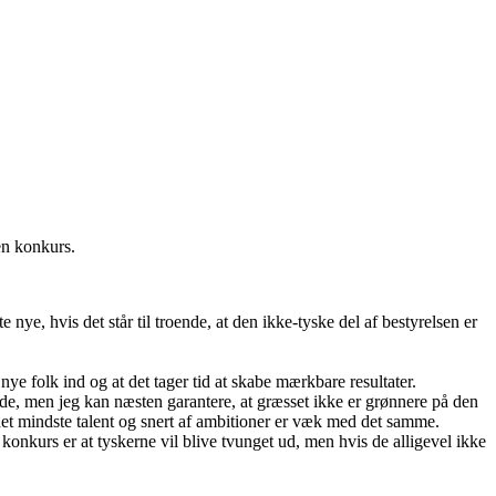
en konkurs.
ye, hvis det står til troende, at den ikke-tyske del af bestyrelsen er
 nye folk ind og at det tager tid at skabe mærkbare resultater.
side, men jeg kan næsten garantere, at græsset ikke er grønnere på den
 det mindste talent og snert af ambitioner er væk med det samme.
nkurs er at tyskerne vil blive tvunget ud, men hvis de alligevel ikke