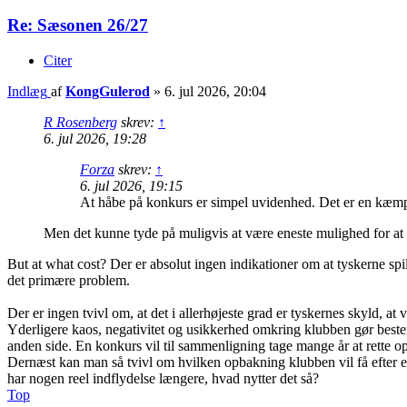
Re: Sæsonen 26/27
Citer
Indlæg
af
KongGulerod
»
6. jul 2026, 20:04
R Rosenberg
skrev:
↑
6. jul 2026, 19:28
Forza
skrev:
↑
6. jul 2026, 19:15
At håbe på konkurs er simpel uvidenhed. Det er en kæmpe
Men det kunne tyde på muligvis at være eneste mulighed for at 
But at what cost? Der er absolut ingen indikationer om at tyskerne spi
det primære problem.
Der er ingen tvivl om, at det i allerhøjeste grad er tyskernes skyld, at 
Yderligere kaos, negativitet og usikkerhed omkring klubben gør bestemt
anden side. En konkurs vil til sammenligning tage mange år at rette o
Dernæst kan man så tvivl om hvilken opbakning klubben vil få efter e
har nogen reel indflydelse længere, hvad nytter det så?
Top