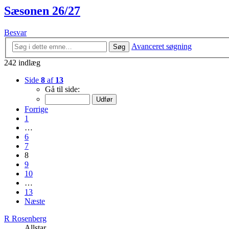
Sæsonen 26/27
Besvar
Avanceret søgning
Søg
242 indlæg
Side
8
af
13
Gå til side:
Forrige
1
…
6
7
8
9
10
…
13
Næste
R Rosenberg
Allstar