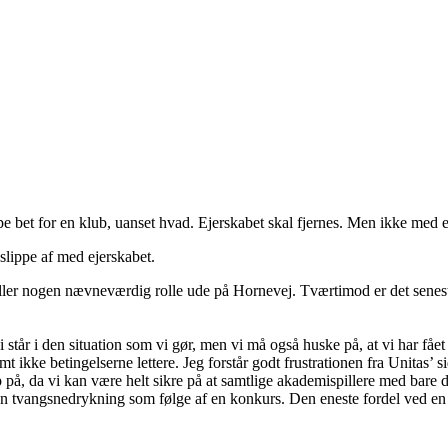
 bet for en klub, uanset hvad. Ejerskabet skal fjernes. Men ikke med 
slippe af med ejerskabet.
ller nogen nævneværdig rolle ude på Hornevej. Tværtimod er det seneste n
vi står i den situation som vi gør, men vi må også huske på, at vi har fået
 ikke betingelserne lettere. Jeg forstår godt frustrationen fra Unitas’ 
p på, da vi kan være helt sikre på at samtlige akademispillere med bare
n tvangsnedrykning som følge af en konkurs. Den eneste fordel ved en ko