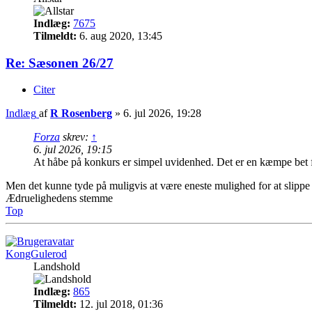
Indlæg:
7675
Tilmeldt:
6. aug 2020, 13:45
Re: Sæsonen 26/27
Citer
Indlæg
af
R Rosenberg
»
6. jul 2026, 19:28
Forza
skrev:
↑
6. jul 2026, 19:15
At håbe på konkurs er simpel uvidenhed. Det er en kæmpe bet f
Men det kunne tyde på muligvis at være eneste mulighed for at slippe
Ædruelighedens stemme
Top
KongGulerod
Landshold
Indlæg:
865
Tilmeldt:
12. jul 2018, 01:36