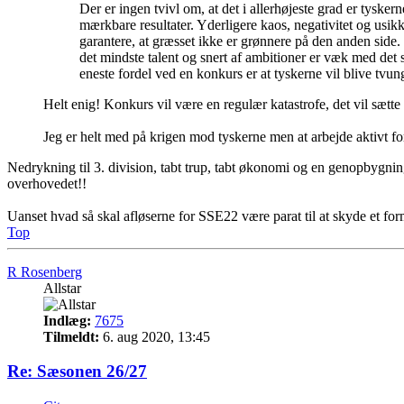
Der er ingen tvivl om, at det i allerhøjeste grad er tyskern
mærkbare resultater. Yderligere kaos, negativitet og usik
garantere, at græsset ikke er grønnere på den anden side.
det mindste talent og snert af ambitioner er væk med de
eneste fordel ved en konkurs er at tyskerne vil blive tvun
Helt enig! Konkurs vil være en regulær katastrofe, det vil sætte
Jeg er helt med på krigen mod tyskerne men at arbejde aktivt fo
Nedrykning til 3. division, tabt trup, tabt økonomi og en genopbygni
overhovedet!!
Uanset hvad så skal afløserne for SSE22 være parat til at skyde et for
Top
R Rosenberg
Allstar
Indlæg:
7675
Tilmeldt:
6. aug 2020, 13:45
Re: Sæsonen 26/27