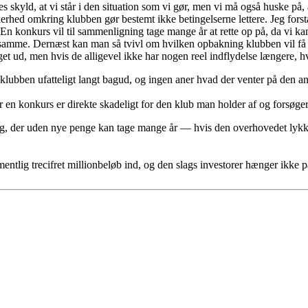
es skyld, at vi står i den situation som vi gør, men vi må også huske på, a
kerhed omkring klubben gør bestemt ikke betingelserne lettere. Jeg forst
 En konkurs vil til sammenligning tage mange år at rette op på, da vi ka
t samme. Dernæst kan man så tvivl om hvilken opbakning klubben vil få
get ud, men hvis de alligevel ikke har nogen reel indflydelse længere, h
 klubben ufatteligt langt bagud, og ingen aner hvad der venter på den a
r en konkurs er direkte skadeligt for den klub man holder af og forsøger
ng, der uden nye penge kan tage mange år — hvis den overhovedet lykke
mentlig trecifret millionbeløb ind, og den slags investorer hænger ikke p