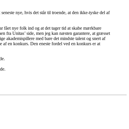
neste nye, hvis det står til troende, at den ikke-tyske del af
har fået nye folk ind og at det tager tid at skabe mærkbare
onen fra Unitas’ side, men jeg kan næsten garantere, at græsset
ige akademispillere med bare det mindste talent og snert af
 af en konkurs. Den eneste fordel ved en konkurs er at
de.
dde.