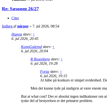
Re: Sæsonen 26/27
Citer
Indlæg
af
micnor
»
7. jul 2026, 08:54
Hanga
skrev:
↑
6. jul 2026, 20:45
KongGulerod
skrev:
↑
6. jul 2026, 20:04
R Rosenberg
skrev:
↑
6. jul 2026, 19:28
Forza
skrev:
↑
6. jul 2026, 19:15
At håbe på konkurs er simpel uvidenhed. Det
Men det kunne tyde på muligvis at være eneste muli
But at what cost? Der er absolut ingen indikationer om at
tyske del af bestyrelsen er det primære problem.