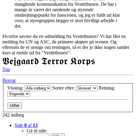
manglende kommunikation fra Vesttribunen. De har i
mange år været det samlende og styrende
omdrejningspunkt for fanscenen, og jeg er fuldt ud klar
over, at styregruppen lægger et stort frivilligt arbejde i
det.
Hvorfor savner du en udmelding fra Vesttribunen? Vi har fået en
melding fra UN og ASC, de primære aktører på scenen. Og
eftersom de er uenige om retningen, så er der jo ikke nogen samlet
kurs at melde ud fra "Vesttribunen".
𝖁𝖊𝖏𝖌𝖆𝖆𝖗𝖉 𝕿𝖊𝖗𝖗𝖔𝖗 𝕶𝖔𝖗𝖕𝖘
Top
Besvar
Visning:
Sorter efter:
Retning:
242 indlæg
Side
8
af
13
Gå til side: