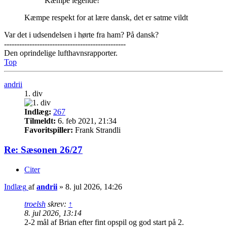
Kæmpe legende!
Kæmpe respekt for at lære dansk, det er satme vildt
Var det i udsendelsen i hørte fra ham? På dansk?
------------------------------------------------
Den oprindelige lufthavnsrapporter.
Top
andrii
1. div
Indlæg:
267
Tilmeldt:
6. feb 2021, 21:34
Favoritspiller:
Frank Strandli
Re: Sæsonen 26/27
Citer
Indlæg
af
andrii
»
8. jul 2026, 14:26
troelsh
skrev:
↑
8. jul 2026, 13:14
2-2 mål af Brian efter fint opspil og god start på 2.