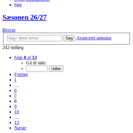
Søg
Sæsonen 26/27
Besvar
Avanceret søgning
Søg
242 indlæg
Side
8
af
13
Gå til side:
Forrige
1
…
6
7
8
9
10
…
13
Næste