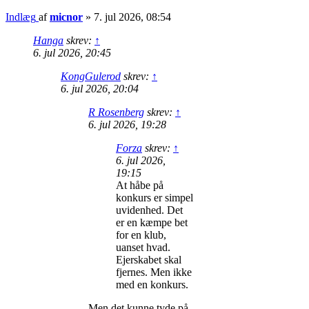
Indlæg
af
micnor
»
7. jul 2026, 08:54
Hanga
skrev:
↑
6. jul 2026, 20:45
KongGulerod
skrev:
↑
6. jul 2026, 20:04
R Rosenberg
skrev:
↑
6. jul 2026, 19:28
Forza
skrev:
↑
6. jul 2026,
19:15
At håbe på
konkurs er simpel
uvidenhed. Det
er en kæmpe bet
for en klub,
uanset hvad.
Ejerskabet skal
fjernes. Men ikke
med en konkurs.
Men det kunne tyde på