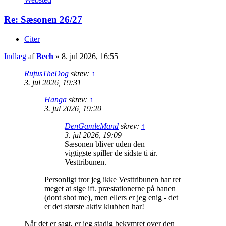
Re: Sæsonen 26/27
Citer
Indlæg
af
Bech
»
8. jul 2026, 16:55
RufusTheDog
skrev:
↑
3. jul 2026, 19:31
Hanga
skrev:
↑
3. jul 2026, 19:20
DenGamleMand
skrev:
↑
3. jul 2026, 19:09
Sæsonen bliver uden den
vigtigste spiller de sidste ti år.
Vesttribunen.
Personligt tror jeg ikke Vesttribunen har ret
meget at sige ift. præstationerne på banen
(dont shot me), men ellers er jeg enig - det
er det største aktiv klubben har!
Når det er sagt, er jeg stadig bekymret over den