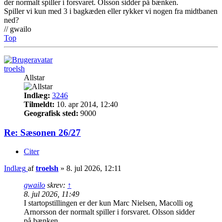
der normalt spiller i forsvaret. Olsson sidder på bænken.
Spiller vi kun med 3 i bagkæden eller rykker vi nogen fra midtbanen
ned?
// gwailo
Top
troelsh
Allstar
Indlæg:
3246
Tilmeldt:
10. apr 2014, 12:40
Geografisk sted:
9000
Re: Sæsonen 26/27
Citer
Indlæg
af
troelsh
»
8. jul 2026, 12:11
gwailo
skrev:
↑
8. jul 2026, 11:49
I startopstillingen er der kun Marc Nielsen, Macolli og
Arnorsson der normalt spiller i forsvaret. Olsson sidder
på bænken.