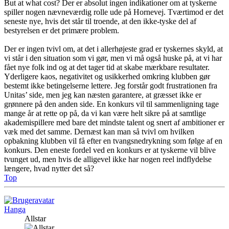
But at what cost? Der er absolut ingen indikationer om at tyskerne
spiller nogen nævneværdig rolle ude på Hornevej. Tværtimod er det
seneste nye, hvis det står til troende, at den ikke-tyske del af
bestyrelsen er det primære problem.
Der er ingen tvivl om, at det i allerhøjeste grad er tyskernes skyld, at
vi står i den situation som vi gør, men vi må også huske på, at vi har
fået nye folk ind og at det tager tid at skabe mærkbare resultater.
Yderligere kaos, negativitet og usikkerhed omkring klubben gør
bestemt ikke betingelserne lettere. Jeg forstår godt frustrationen fra
Unitas’ side, men jeg kan næsten garantere, at græsset ikke er
grønnere på den anden side. En konkurs vil til sammenligning tage
mange år at rette op på, da vi kan være helt sikre på at samtlige
akademispillere med bare det mindste talent og snert af ambitioner er
væk med det samme. Dernæst kan man så tvivl om hvilken
opbakning klubben vil få efter en tvangsnedrykning som følge af en
konkurs. Den eneste fordel ved en konkurs er at tyskerne vil blive
tvunget ud, men hvis de alligevel ikke har nogen reel indflydelse
længere, hvad nytter det så?
Top
Hanga
Allstar