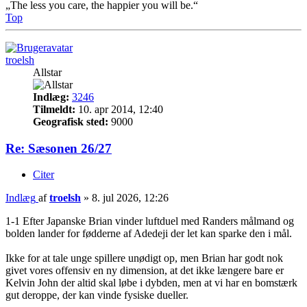
„The less you care, the happier you will be.“
Top
troelsh
Allstar
Indlæg:
3246
Tilmeldt:
10. apr 2014, 12:40
Geografisk sted:
9000
Re: Sæsonen 26/27
Citer
Indlæg
af
troelsh
»
8. jul 2026, 12:26
1-1 Efter Japanske Brian vinder luftduel med Randers målmand og
bolden lander for fødderne af Adedeji der let kan sparke den i mål.
Ikke for at tale unge spillere unødigt op, men Brian har godt nok
givet vores offensiv en ny dimension, at det ikke længere bare er
Kelvin John der altid skal løbe i dybden, men at vi har en bomstærk
gut deroppe, der kan vinde fysiske dueller.