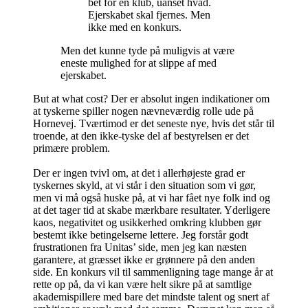
bet for en klub, uanset hvad.
Ejerskabet skal fjernes. Men
ikke med en konkurs.
Men det kunne tyde på muligvis at være
eneste mulighed for at slippe af med
ejerskabet.
But at what cost? Der er absolut ingen indikationer om
at tyskerne spiller nogen nævneværdig rolle ude på
Hornevej. Tværtimod er det seneste nye, hvis det står til
troende, at den ikke-tyske del af bestyrelsen er det
primære problem.
Der er ingen tvivl om, at det i allerhøjeste grad er
tyskernes skyld, at vi står i den situation som vi gør,
men vi må også huske på, at vi har fået nye folk ind og
at det tager tid at skabe mærkbare resultater. Yderligere
kaos, negativitet og usikkerhed omkring klubben gør
bestemt ikke betingelserne lettere. Jeg forstår godt
frustrationen fra Unitas’ side, men jeg kan næsten
garantere, at græsset ikke er grønnere på den anden
side. En konkurs vil til sammenligning tage mange år at
rette op på, da vi kan være helt sikre på at samtlige
akademispillere med bare det mindste talent og snert af