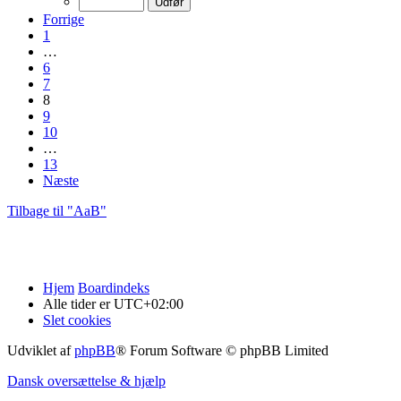
Forrige
1
…
6
7
8
9
10
…
13
Næste
Tilbage til "AaB"
Hjem
Boardindeks
Alle tider er
UTC+02:00
Slet cookies
Udviklet af
phpBB
® Forum Software © phpBB Limited
Dansk oversættelse & hjælp