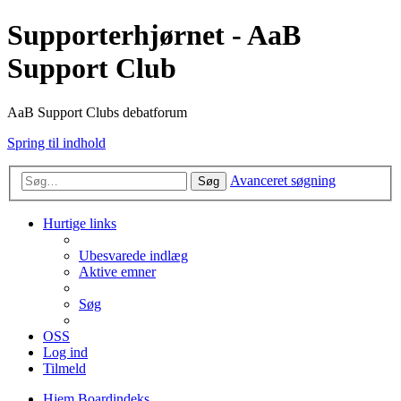
Supporterhjørnet - AaB
Support Club
AaB Support Clubs debatforum
Spring til indhold
Avanceret søgning
Søg
Hurtige links
Ubesvarede indlæg
Aktive emner
Søg
OSS
Log ind
Tilmeld
Hjem
Boardindeks