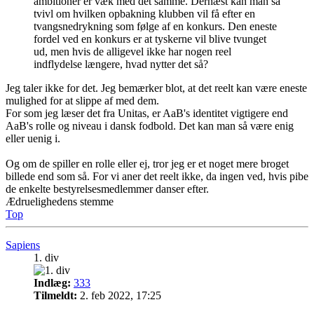
ambitioner er væk med det samme. Dernæst kan man så
tvivl om hvilken opbakning klubben vil få efter en
tvangsnedrykning som følge af en konkurs. Den eneste
fordel ved en konkurs er at tyskerne vil blive tvunget
ud, men hvis de alligevel ikke har nogen reel
indflydelse længere, hvad nytter det så?
Jeg taler ikke for det. Jeg bemærker blot, at det reelt kan være eneste
mulighed for at slippe af med dem.
For som jeg læser det fra Unitas, er AaB's identitet vigtigere end
AaB's rolle og niveau i dansk fodbold. Det kan man så være enig
eller uenig i.
Og om de spiller en rolle eller ej, tror jeg er et noget mere broget
billede end som så. For vi aner det reelt ikke, da ingen ved, hvis pibe
de enkelte bestyrelsesmedlemmer danser efter.
Ædruelighedens stemme
Top
Sapiens
1. div
Indlæg:
333
Tilmeldt:
2. feb 2022, 17:25