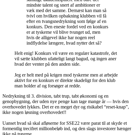
mindste talent og snert af ambitioner er
væk med det samme. Dernæst kan man så
tvivl om hvilken opbakning klubben vil få
efter en tvangsnedrykning som følge af en
konkurs. Den eneste fordel ved en konkurs
er at tyskerne vil blive tvunget ud, men
hvis de alligevel ikke har nogen reel
indflydelse længere, hvad nytter det så?
Helt enig! Konkurs vil være en regulær katastrofe, det
vil sætte klubben ufatteligt langt bagud, og ingen aner
hvad der venter på den anden side.
Jeg er helt med på krigen mod tyskerne men at arbejde
aktivt for en konkurs er direkte skadeligt for den klub
man holder af og forsøger at redde.
Nedrykning til 3. division, tabt trup, tabt økonomi og en
genopbygning, der uden nye penge kan tage mange år — hvis den
overhovedet lykkes. Det er en meget dyr og risikabel “reset-knap”,
ikke nogen løsning overhovedet!!
Uanset hvad så skal afløserne for SSE22 være parat til at skyde et
formentlig trecifret millionbeløb ind, og den slags investorer hænger
ikke på træerne.