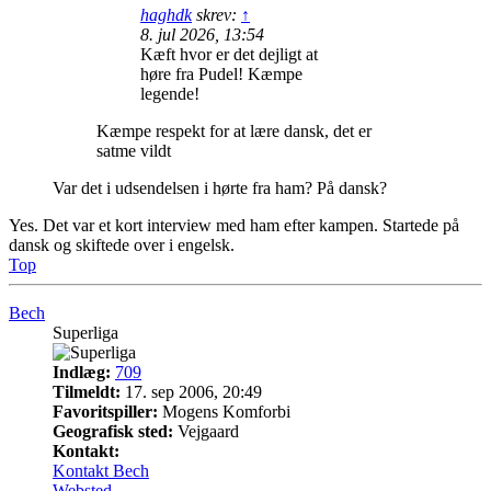
haghdk
skrev:
↑
8. jul 2026, 13:54
Kæft hvor er det dejligt at
høre fra Pudel! Kæmpe
legende!
Kæmpe respekt for at lære dansk, det er
satme vildt
Var det i udsendelsen i hørte fra ham? På dansk?
Yes. Det var et kort interview med ham efter kampen. Startede på
dansk og skiftede over i engelsk.
Top
Bech
Superliga
Indlæg:
709
Tilmeldt:
17. sep 2006, 20:49
Favoritspiller:
Mogens Komforbi
Geografisk sted:
Vejgaard
Kontakt:
Kontakt Bech
Websted