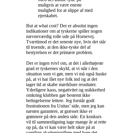
muligvis at være eneste
mulighed for at slippe af med
ejerskabet.
But at what cost? Der er absolut ingen
indikationer om at tyskerne spiller nogen
nævneværdig rolle ude på Hornevej.
Tværtimod er det seneste nye, hvis det står
til troende, at den ikke-tyske del af
bestyrelsen er det primære problem.
Der er ingen tvivl om, at det i allerhøjeste
grad er tyskernes skyld, at vi står i den
situation som vi gør, men vi må også huske
på, at vi har fået nye folk ind og at det
tager tid at skabe mærkbare resultater.
Yderligere kaos, negativitet og usikkerhed
omkring klubben gør bestemt ikke
betingelserne lettere. Jeg forstår godt
frustrationen fra Unitas’ side, men jeg kan
næsten garantere, at græsset ikke er
grønnere på den anden side. En konkurs
vil til sammenligning tage mange år at rette
op på, da vi kan være helt sikre på at
samtlige akademispillere med bare det