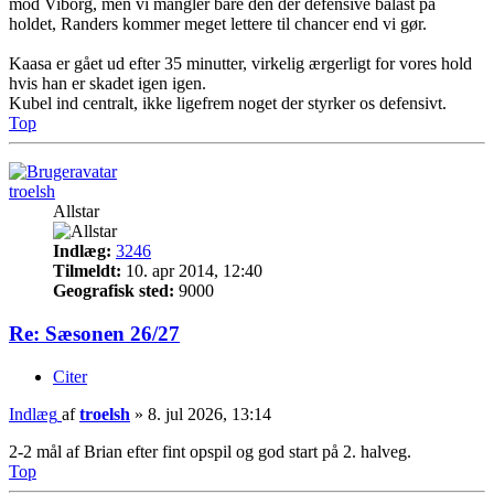
mod Viborg, men vi mangler bare den der defensive balast på
holdet, Randers kommer meget lettere til chancer end vi gør.
Kaasa er gået ud efter 35 minutter, virkelig ærgerligt for vores hold
hvis han er skadet igen igen.
Kubel ind centralt, ikke ligefrem noget der styrker os defensivt.
Top
troelsh
Allstar
Indlæg:
3246
Tilmeldt:
10. apr 2014, 12:40
Geografisk sted:
9000
Re: Sæsonen 26/27
Citer
Indlæg
af
troelsh
»
8. jul 2026, 13:14
2-2 mål af Brian efter fint opspil og god start på 2. halveg.
Top